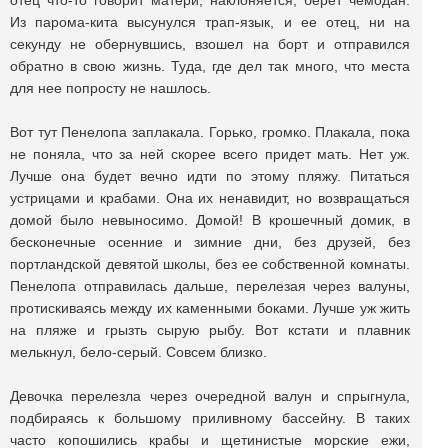
отец что-то говорит матери, наклоняется, берет чемодан.
Из парома-кита высунулся трап-язык, и ее отец, ни на
секунду не обернувшись, взошел на борт и отправился
обратно в свою жизнь. Туда, где дел так много, что места
для нее попросту не нашлось.
Вот тут Пенелопа заплакала. Горько, громко. Плакала, пока
не поняла, что за ней скорее всего придет мать. Нет уж.
Лучше она будет вечно идти по этому пляжу. Питаться
устрицами и крабами. Она их ненавидит, но возвращаться
домой было невыносимо. Домой! В крошечный домик, в
бесконечные осенние и зимние дни, без друзей, без
портландской девятой школы, без ее собственной комнаты.
Пенелопа отправилась дальше, перелезая через валуны,
протискиваясь между их каменными боками. Лучше уж жить
на пляже и грызть сырую рыбу. Вот кстати и плавник
мелькнул, бело-серый. Совсем близко.
Девочка перелезла через очередной валун и спрыгнула,
подбираясь к большому приливному бассейну. В таких
часто копошились крабы и щетинистые морские ежи,