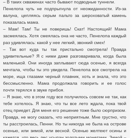
– В таких скважинах часто бывают подводные туннели.
Пенелопа чуть не подпрыгнула от неожиданности. Из-за
валуна, цепляясь серым пальто за шероховатый камень
показалась мама.
– Мам! Там! Ты не поверишь! Скат! Настоящий! Мама
засмеялась. Хотя смеялась она не часто, Пенелопа каждый
раз удивлялась: какой у нее легкий, звонкий смех!
– Так вот куда ты так пристально смотрела! Правда
удивительные? Я с ними даже разговаривала, когда была
маленькой. Они иногда заплывают сюда осенью, я всегда
мечтала, чтобы ты это увидела. Пенелопа все смотрела на
море, ища глазами черный плавник, хоть и знала, что это
бессмысленно. Мама продолжала говорить и ее голос
почти терялся в звуке прибоя.
– Я знаю, что в этом году все получилось совсем не так, как
тебе хотелось. Я знаю, что ты все лето ждала, пока твой
отец приедет. Для меня его решение тоже было сюрпризом.
Правда, не могу сказать, что неприятным. Мне грустно, что
ты расстроилась, Пенни. Но ты никогда не была на острове
осенью, или зимой, или весной. Осенью желтеют осины и
кажется, что весь лес усыпан золотыми монетами. Зимой –