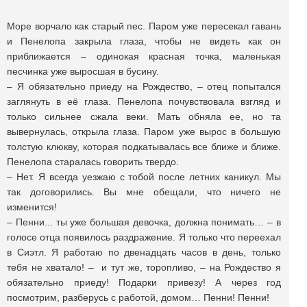
Море ворчало как старый пес. Паром уже пересекал гавань
и Пенелопа закрыла глаза, чтобы не видеть как он
приближается – одинокая красная точка, маленькая
песчинка уже выросшая в бусину.
– Я обязательно приеду на Рождество, – отец попытался
заглянуть в её глаза. Пенелопа почувствовала взгляд и
только сильнее сжала веки. Мать обняла ее, но та
вывернулась, открыла глаза. Паром уже вырос в большую
толстую клюкву, которая подкатывалась все ближе и ближе.
Пенелопа старалась говорить твердо.
– Нет. Я всегда уезжаю с тобой после летних каникул. Мы
так договорились. Вы мне обещали, что ничего не
изменится!
– Пенни... ты уже большая девочка, должна понимать… – в
голосе отца появилось раздражение. Я только что переехал
в Сиэтл. Я работаю по двенадцать часов в день, только
тебя не хватало! – и тут же, торопливо, – на Рождество я
обязательно приеду! Подарки привезу! А через год
посмотрим, разберусь с работой, домом… Пенни! Пенни!