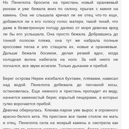
Но Пенелопа бросила на пристань новый оранжевый
рюкзак и уже бежала вниз по склону, прыгая с камня на
камень. Она не слышала кричал ли ее отец что-то еще,
добавился ли к его голосу голос матери, такой тихий, что
даже в безветренную погоду далеко от моря девочка вряд
ли бы его услышала. Она просто бежала. Добравшись до
тонкой полоски пляжа, она тут же набрала полные
кроссовки песка и зло стащила их, новые и оранжевые.
Дальше бежала босиком, делая резкий вдох, когда
холодная волна набегала на ноги. За ней никто не
погнался, все звуки исчезли. Только дыхание и прибой.
Берег острова Нереи изгибался бухтами, пляжами, нависал
над водой. Пенелопа добежала до песчаной косы,
остановилась. Еще немного и пристань пропадет из виду,
начнется каменистый берег, изрытый пещерами, в которых
гулко ворочается прибой.
Девочка обернулась. Клюква-паром уже вырос в огромного
красно-белого кита. На пристани все также стояли ее мать
и отец. Пенелопа села на мокрый камень и смотрела как