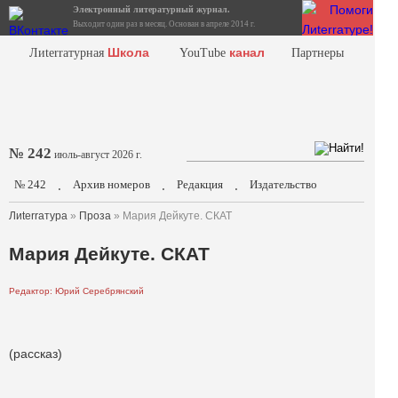
Электронный литературный журнал.
Выходит один раз в месяц. Основан в апреле 2014 г.
Школа
канал
Лиterraтурная
YouTube
Партнеры
№ 242
июль-август 2026 г.
№ 242
Архив номеров
Редакция
Издательство
.
.
.
Лиterraтура
»
Проза
» Мария Дейкуте. СКАТ
Мария Дейкуте. СКАТ
Редактор: Юрий Серебрянский
(рассказ)