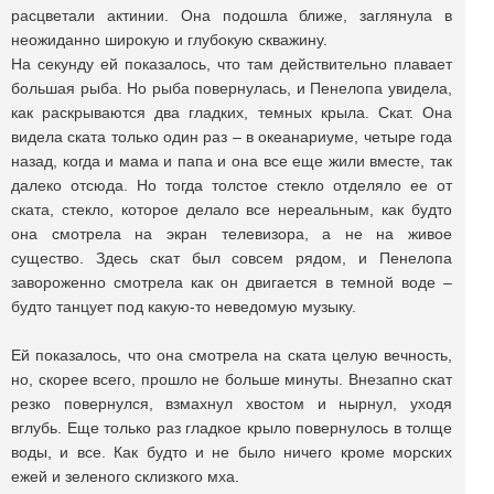
расцветали актинии. Она подошла ближе, заглянула в
неожиданно широкую и глубокую скважину.
На секунду ей показалось, что там действительно плавает
большая рыба. Но рыба повернулась, и Пенелопа увидела,
как раскрываются два гладких, темных крыла. Скат. Она
видела ската только один раз – в океанариуме, четыре года
назад, когда и мама и папа и она все еще жили вместе, так
далеко отсюда. Но тогда толстое стекло отделяло ее от
ската, стекло, которое делало все нереальным, как будто
она смотрела на экран телевизора, а не на живое
существо. Здесь скат был совсем рядом, и Пенелопа
завороженно смотрела как он двигается в темной воде –
будто танцует под какую-то неведомую музыку.
Ей показалось, что она смотрела на ската целую вечность,
но, скорее всего, прошло не больше минуты. Внезапно скат
резко повернулся, взмахнул хвостом и нырнул, уходя
вглубь. Еще только раз гладкое крыло повернулось в толще
воды, и все. Как будто и не было ничего кроме морских
ежей и зеленого склизкого мха.