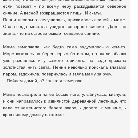
если повезет – по всему небу раскидывается северное
сияние. А весной возвращаются птицы. И скаты.
Пенни невольно заслушалась, прижимаясь спиной к маме.
Она всегда мечтала увидеть северное сияние. Даже не
знала, что на острове бывает северное сияние.
Мама замолчала, как будто сама задумалась о чем-то.
Море катилось на берег серым батистом, но вдали облака
уже разошлись и у самого горизонта на воде дрожала
золотистая нить света. Пенни невольно поискала глазами
паром, вздохнула, повернулась и взяла маму за руку.
– Пойдем домой, а? Что-то я замерзла.
Мама посмотрела на ее босые ноги, улыбнулась, кивнула,
и они направились к извилистой деревянной лестнице, что
вела от каменистого берега вверх, к дороге, к машине, к
крошечному домику на холме.