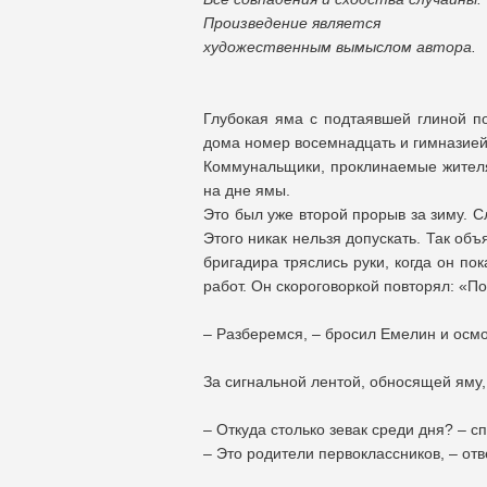
Произведение является
художественным вымыслом автора.
Глубокая яма с подтаявшей глиной п
дома номер восемнадцать и гимназией
Коммунальщики, проклинаемые жителя
на дне ямы.
Это был уже второй прорыв за зиму. С
Этого никак нельзя допускать. Так о
бригадира тряслись руки, когда он п
работ. Он скороговоркой повторял: «П
– Разберемся, – бросил Емелин и осм
За сигнальной лентой, обносящей яму,
– Откуда столько зевак среди дня? – с
– Это родители первоклассников, – отве