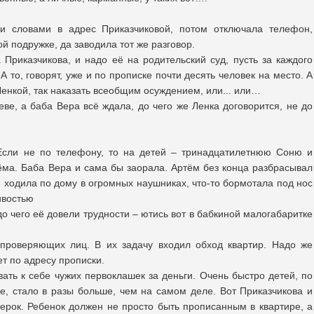
и словами в адрес Приказчиковой, потом отключала телефон,
й подружке, да заводила тот же разговор.
а Приказчикова, и надо её на родительский суд, пусть за каждого
А то, говорят, уже и по прописке почти десять человек на место. А
Ленкой, так наказать всеобщим осуждением, или... или…
ве, а баба Вера всё ждала, до чего же Ленка договорится, не до
 Если не по телефону, то на детей – тринадцатилетнюю Соню и
тёма. Баба Вера и сама бы заорала. Артём без конца разбрасывал
я ходила по дому в огромных наушниках, что-то бормотала под нос
ивостью
до чего её довели трудности – ютись вот в бабкиной малогабаритке
 проверяющих лиц. В их задачу входил обход квартир. Надо же
ет по адресу прописки.
ть к себе чужих первоклашек за деньги. Очень быстро детей, по
е, стало в разы больше, чем на самом деле. Вот Приказчикова и
ерок. Ребенок должен не просто быть прописанным в квартире, а