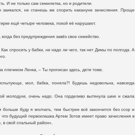
ать. И не только сам семилетка, но и родители.
е заикался, не станешь же спорить накануне зачисления. Проще
ртирке ещё четыре человека, покой её нарушают.
а, когда без предупреждения завёз свое семейство.
 Как спросить у бабки, не надо ли чего, так нет Димы по полгода. А
го.
а плечиком Ленка, – Ты прописан здесь, дети тоже.
испытующе, мол, бабка, поняла?! Будешь недовольна, навсегда
той молодухе, очень надо. Она горделиво вытянула шею и сжала
 больше буду я молчать, тем быстрее всё закончится без ссор и
, что будущий первоклашка Артем Зотов имеет право зачисления в
, в свой спальный район».