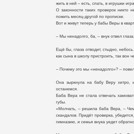
жить в ней – есть, спать, в игрушки игр
О законности таких проверок никто н
пожить месяц-другой по прописке.
Вот и живут теперь у бабы Веры в ква
– Мы ненадолго, ба, – внук отвел глаз
Ещё бы, глаза отводит, стыдно, небось.
как сына в школу пристроить, так вон че
– Почему это мы «ненадолго»? – повел
Она зыркнула на бабу Веру хитро, 
останемся.
Баба Вера не стала отвечать хамова
губы.
«Молчать, – решила баба Вера, – Чем
скандалов. Придёт проверка, убедится
гимназию, и семья внука уедет обратно