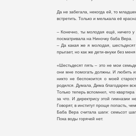
Да не забегала, некогда ей, то младше
встретить. Только и мелькала её красна
– Конечно, ты молодая ещё, ничего у 
посматривала на Ниночку баба Вера.
– Да какая же я молодая, шестьдесят
прыгает, но как же дети-внуки без меня
«Шестьдесят пять – это не мои семьд
они мне помогать должны. И любить их
никто не беспокоится о моей старост
родился. Думала, Дима благодарен всю 
Только теперь вспомнил, что квартира
за что. И директрису этой гимназии н
Говорят, в институт проще попасть, че
Баба Вера считала шаги: семьсот шаг
Пока воды горячей нет.