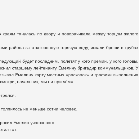
о краям тянулась по двору и поворачивала между торцом жилого
.
ми района за отключенную горячую воду, искали бреши в трубах
ледующий будет последним, полетят у кого премии, у кого головы.
бъяснил старшему лейтенанту Емелину бригадир коммунальщиков. У
оказывал Емелину карту местных «раскопок» и графики выполнения
осмотри, начальник, мы ни при чём».
отрелся.
 толпилось не меньше сотни человек.
просил Емелин участкового.
тил тот.