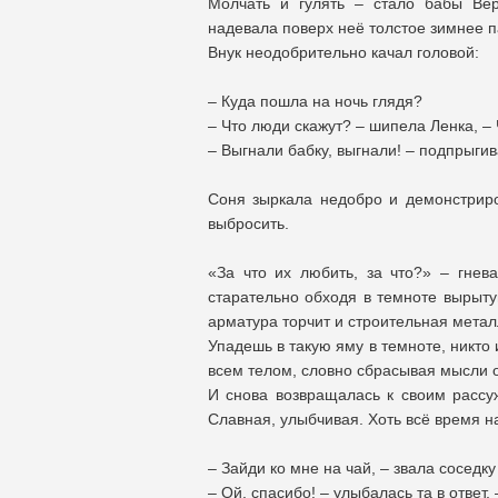
Молчать и гулять – стало бабы Ве
надевала поверх неё толстое зимнее п
Внук неодобрительно качал головой:
– Куда пошла на ночь глядя?
– Что люди скажут? – шипела Ленка, –
– Выгнали бабку, выгнали! – подпрыги
Соня зыркала недобро и демонстриро
выбросить.
«За что их любить, за что?» – гнев
старательно обходя в темноте вырыту
арматура торчит и строительная метал
Упадешь в такую яму в темноте, никто
всем телом, словно сбрасывая мысли о
И снова возвращалась к своим рассуж
Славная, улыбчивая. Хоть всё время на 
– Зайди ко мне на чай, – звала соседку
– Ой, спасибо! – улыбалась та в ответ, 