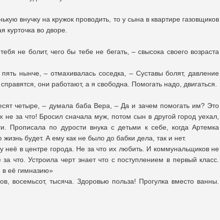
нькую внучку на кружок проводить, то у сына в квартире газовщиков
я курточка во дворе.
тебя не болит, чего бы тебе не бегать, – свысока своего возраста
 пять нынче, – отмахивалась соседка, – Суставы болят, давление
 справятся, они работают, а я свободна. Помогать надо, двигаться.
есят четыре, – думала баба Вера, – Да и зачем помогать им? Это
 не за что! Бросил сначала муж, потом сын в другой город уехал,
и. Прописала по дурости внука с детьми к себе, когда Артемка
жизнь будет. А ему как не было до бабки дела, так и нет.
 у неё в центре города. Не за что их любить. И коммунальщиков не
е за что. Устроила черт знает что с поступлением в первый класс.
м в её гимназию»
ов, восемьсот, тысяча. Здоровью польза! Прогулка вместо ванны.