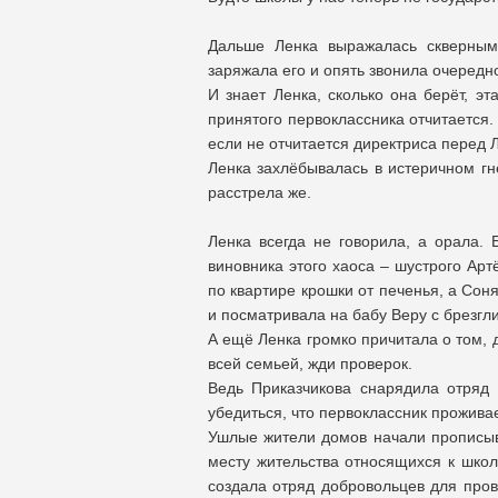
Дальше Ленка выражалась скверным
заряжала его и опять звонила очередно
И знает Ленка, сколько она берёт, эт
принятого первоклассника отчитается. 
если не отчитается директриса перед 
Ленка захлёбывалась в истеричном гне
расстрела же.
Ленка всегда не говорила, а орала.
виновника этого хаоса – шустрого Ар
по квартире крошки от печенья, а Сон
и посматривала на бабу Веру с брезгл
А ещё Ленка громко причитала о том, 
всей семьей, жди проверок.
Ведь Приказчикова снарядила отряд
убедиться, что первоклассник прожива
Ушлые жители домов начали прописыва
месту жительства относящихся к школ
создала отряд добровольцев для пров