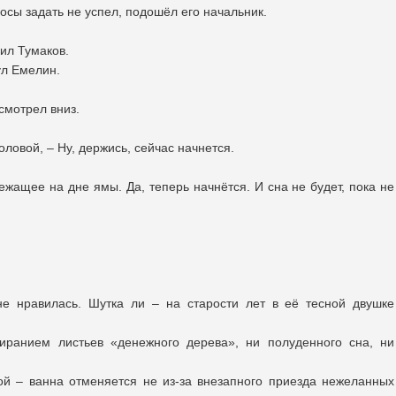
сы задать не успел, подошёл его начальник.
ил Тумаков.
ул Емелин.
смотрел вниз.
оловой, – Ну, держись, сейчас начнется.
жащее на дне ямы. Да, теперь начнётся. И сна не будет, пока не
е нравилась. Шутка ли – на старости лет в её тесной двушке
тиранием листьев «денежного дерева», ни полуденного сна, ни
й – ванна отменяется не из-за внезапного приезда нежеланных