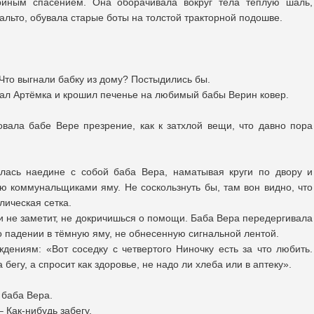
риным спасением. Она оборачивала вокруг тела теплую шаль,
альто, обувала старые боты на толстой тракторной подошве.
 Что выгнали бабку из дому? Постыдились бы.
вал Артёмка и крошил печенье на любимый бабы Верин ковер.
вала бабе Вере презрение, как к затхлой вещи, что давно пора
алась наедине с собой баба Вера, наматывая круги по двору и
ю коммунальщиками яму. Не соскользнуть бы, там вон видно, что
лическая сетка.
 и не заметит, не докричишься о помощи. Баба Вера передергивала
 падении в тёмную яму, не обнесенную сигнальной лентой.
дениям: «Вот соседку с четвертого Ниночку есть за что любить.
бегу, а спросит как здоровье, не надо ли хлеба или в аптеку».
 баба Вера.
– Как-нибудь забегу.