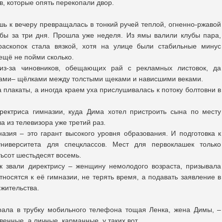
в, которые опять перекопали двор.
шь к вечеру превращалась в тонкий ручей теплой, огненно-ржавой
бы за три дня. Прошла уже неделя. Из ямы валили клубы пара,
аскопок стала вязкой, хотя на улице были стабильные минус
 ещё не пойми сколько.
из-за чиновников, обещающих рай с рекламных листовок, да
зами– щёлками между толстыми щеками и нависшими веками.
плакаты, а иногда краем уха прислушивалась к потоку болтовни в
ректриса гимназии, куда Дима хотел пристроить сына по месту
а из телевизора уже третий раз.
назия – это гарант высокого уровня образования. И подготовка к
ниверситета для спецклассов. Мест для первоклашек только
тьсот шестьдесят восемь.
ак звали директрису – женщину немолодого возраста, призывала
тносятся к её гимназии, не терять время, а подавать заявление в
 жительства.
рала в трубку мобильного телефона тощая Ленка, жена Димы, –
венные, а личные, карманные, у таких вот….