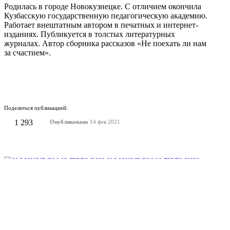
Родилась в городе Новокузнецке. С отличием окончила
Кузбасскую государственную педагогическую академию.
Работает внештатным автором в печатных и интернет-
изданиях. Публикуется в толстых литературных
журналах. Автор сборника рассказов «Не поехать ли нам
за счастием».
Поделиться публикацией:
1 293
Опубликовано
14 фев 2021
КОНКУРСЫ И ПРЕМИИ
АФИША
Наверх ↑
© 2014-2026 ИД Лиterraтура
Правовая информация
Владелец - Наталья Комелькова