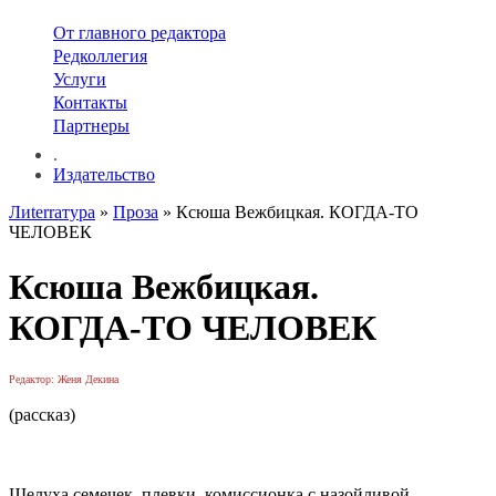
От главного редактора
Редколлегия
Услуги
Контакты
Партнеры
.
Издательство
Лиterraтура
»
Проза
» Ксюша Вежбицкая. КОГДА-ТО
ЧЕЛОВЕК
Ксюша Вежбицкая.
КОГДА-ТО ЧЕЛОВЕК
Редактор: Женя Декина
(рассказ)
Шелуха семечек, плевки, комиссионка с назойливой