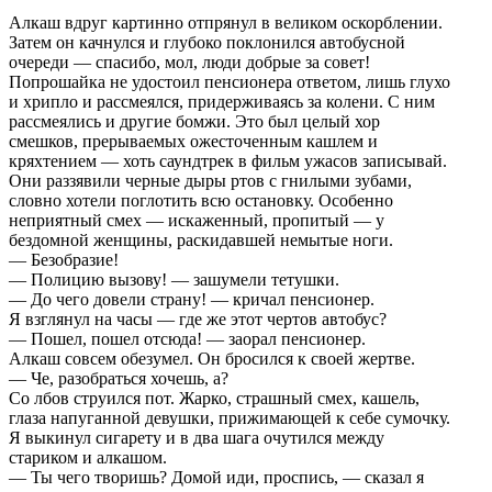
Алкаш вдруг картинно отпрянул в великом оскорблении.
Затем он качнулся и глубоко поклонился автобусной
очереди — спасибо, мол, люди добрые за совет!
Попрошайка не удостоил пенсионера ответом, лишь глухо
и хрипло и рассмеялся, придерживаясь за колени. С ним
рассмеялись и другие бомжи. Это был целый хор
смешков, прерываемых ожесточенным кашлем и
кряхтением — хоть саундтрек в фильм ужасов записывай.
Они раззявили черные дыры ртов с гнилыми зубами,
словно хотели поглотить всю остановку. Особенно
неприятный смех — искаженный, пропитый — у
бездомной женщины, раскидавшей немытые ноги.
— Безобразие!
— Полицию вызову! — зашумели тетушки.
— До чего довели страну! — кричал пенсионер.
Я взглянул на часы — где же этот чертов автобус?
— Пошел, пошел отсюда! — заорал пенсионер.
Алкаш совсем обезумел. Он бросился к своей жертве.
— Че, разобраться хочешь, а?
Со лбов струился пот. Жарко, страшный смех, кашель,
глаза напуганной девушки, прижимающей к себе сумочку.
Я выкинул сигарету и в два шага очутился между
стариком и алкашом.
— Ты чего творишь? Домой иди, проспись, — сказал я