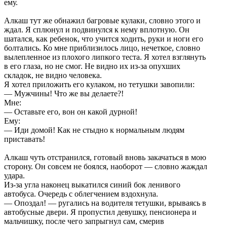
ему.
Алкаш тут же обнажил багровые кулаки, словно этого и
ждал. Я сплюнул и подвинулся к нему вплотную. Он
шатался, как ребенок, что учится ходить, руки и ноги его
болтались. Ко мне приблизилось лицо, нечеткое, словно
вылепленное из плохого липкого теста. Я хотел взглянуть
в его глаза, но не смог. Не видно их из-за опухших
складок, не видно человека.
Я хотел приложить его кулаком, но тетушки завопили:
— Мужчины! Что же вы делаете?!
Мне:
— Оставьте его, вон он какой дурной!
Ему:
— Иди домой! Как не стыдно к нормальным людям
приставать!
Алкаш чуть отстранился, готовый вновь закачаться в мою
сторону. Он совсем не боялся, наоборот — словно жаждал
удара.
Из-за угла наконец выкатился синий бок ленивого
автобуса. Очередь с облегчением вздохнула.
— Опоздал! — ругались на водителя тетушки, врываясь в
автобусные двери. Я пропустил девушку, пенсионера и
мальчишку, после чего запрыгнул сам, смерив