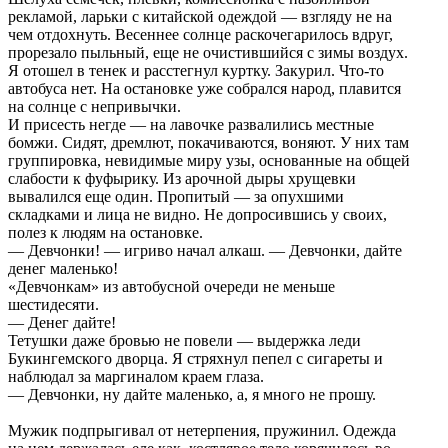
рекламой, ларьки с китайской одеждой — взгляду не на
чем отдохнуть. Весеннее солнце раскочегарилось вдруг,
прорезало пыльный, еще не очистившийся с зимы воздух.
Я отошел в тенек и расстегнул куртку. Закурил. Что-то
автобуса нет. На остановке уже собрался народ, плавится
на солнце с непривычки.
И присесть негде — на лавочке развалились местные
бомжи. Сидят, дремлют, покачиваются, воняют. У них там
группировка, невидимые миру узы, основанные на общей
слабости к фуфырику. Из арочной дыры хрущевки
вывалился еще один. Пропитый — за опухшими
складками и лица не видно. Не допросившись у своих,
полез к людям на остановке.
— Девчонки! — игриво начал алкаш. — Девчонки, дайте
денег маленько!
«Девчонкам» из автобусной очереди не меньше
шестидесяти.
— Денег дайте!
Тетушки даже бровью не повели — выдержка леди
Букингемского дворца. Я стряхнул пепел с сигареты и
наблюдал за маргиналом краем глаза.
— Девчонки, ну дайте маленько, а, я много не прошу.
Мужик подпрыгивал от нетерпения, пружинил. Одежда