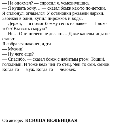
— На опохмел? — спросил я, усмехнувшись.
— Я кушать хочу… — сказал бомж как-то по-детски.
Я сплюнул, огляделся. У остановки ржавели ларьки.
Забежал в один, купил пирожков и воды.
— Держи, — я помог бомжу сесть на лавке. — Плохо
тебе? Вызвать скорую?
— Не… Они ничего не делают… Даже капельницы не
ставят.
Я собрался наконец идти.
— Мужик!
— Ну чего еще?
— Спасибо, — сказал бомж с набитым ртом. Тощий,
голодный. И тоже ведь чей-то отец. Чей-то сын, сынок.
Когда-то — муж. Когда-то — человек.
_________________________________________
Об авторе:
КСЮША ВЕЖБИЦКАЯ