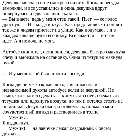
Девушка молчала и не смотрела на них. Когда пересуды
замолкли, и все уставились в окна, девушка вдруг
повернулась и едва слышно сказала:
— Вы знаете, ведь у меня отец такой. Пьет, — ее голос
дрогнул. — И я когда вижу… Как представлю, что он вот
так же к людям пристает на улице. Как подумаю… и в
каждом алкаше будто его вижу. Все кажется — вот он
идет. А я помочь не могу.
Автобус скрипнул, остановился, девушка быстро смахнула
слезу и выбежала на остановку. Одна из тетушек махнула
рукой.
— И у меня такой был, прости господи.
Когда двери уже закрывались, я выпрыгнул из
невыносимой духоты автобуса вслед за девушкой. Не
знаю, что я хотел сделать — кинуться за ней, сбежать от
тетушек или вдохнуть воздуха, но так и остался стоять на
остановке. Девушка быстро оглянулась, поймала мой
сочувственный взгляд и растворилась в толпе.
— Мужик…
Я вздрогнул.
— Мужик! — на лавочке лежал бездомный. Совсем
доходяга.