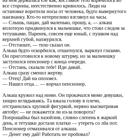
на нем держалась еле как, костлявое тело корячилось во
все стороны, неестественно кривилось. Люди на
остановке воротили носы от человека, будто вывернутого
наизнанку. Кто-то нетерпеливо взглянул на часы.
— Слышь, пацан, дай маленько, прошу, а, — алкаш
вплотную придвинулся к мальчишке, что стоял следом за
тетушками. Паренек, совсем еще юный, с пушком над
верхней губой, нахмурился.
— Отстаньте, — тихо сказал он.
Алкаш будто оскорбился, отшатнулся, зыркнул глазами.
Он приготовился к новому штурму, но за мальчишку
заступился пенсионер с конца очереди.
— Отстань, сказали тебе! Иди давай.
Алкаш сразу сменил жертву.
— Отец! Дай на опохмел.
— Нашел отца… — ворчал пенсионер.
Алкаш кружил над ними. Он прокачался мимо девушки,
хищно вглядываясь. Та вжала голову в плечи,
отстранилась хрупкой фигуркой, нервно высматривая
автобус — не покажется ли из-за поворота?
Попрошайка был назойлив, словно слепень в жаркий
день, и тетушки достали платки — утереть со лба пот.
Пенсионер отмахивался от алкаша.
— Денег ему дай! Работать не пробовал?