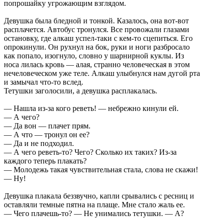
попрошайку угрожающим взглядом.
Девушка была бледной и тонкой. Казалось, она вот-вот
расплачется. Автобус тронулся. Все провожали глазами
остановку, где алкаш успел-таки с кем-то сцепиться. Его
опрокинули. Он рухнул на бок, руки и ноги разбросало
как попало, изогнуло, словно у шарнирной куклы. Из
носа лилась кровь — алая, странно человеческая в этом
нечеловеческом уже теле. Алкаш улыбнулся нам дугой рта
и замычал что-то вслед.
Тетушки заголосили, а девушка расплакалась.
— Нашла из-за кого реветь! — небрежно кинули ей.
— А чего?
— Да вон — плачет прям.
— А что — тронул он ее?
— Да и не подходил.
— А чего реветь-то? Чего? Сколько их таких? Из-за
каждого теперь плакать?
— Молодежь такая чувствительная стала, слова не скажи!
— Ну!
Девушка плакала беззвучно, капли срывались с ресниц и
оставляли темные пятна на плаще. Мне стало жаль ее.
— Чего плачешь-то? — Не унимались тетушки. — А?