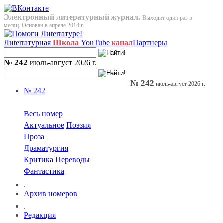
Электронный литературный журнал.
Выходит один раз в
месяц. Основан в апреле 2014 г.
Лиterraтурная
Школа
YouTube
канал
Партнеры
№ 242
июль-август 2026 г.
№ 242
июль-август 2026 г.
№ 242
Весь номер
Актуальное
Поэзия
Проза
Драматургия
Критика
Переводы
Фантастика
.
Архив номеров
.
Редакция