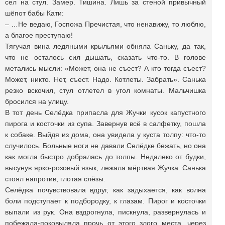
сел на стул. Замер. Тишина. Лишь за стеной привычный
шёпот бабы Кати:
– …Не ведаю, Госпожа Пречистая, что ненавижу, то люблю,
а благое преступаю!
Тягучая вина ледяными крыльями обняла Саньку, да так,
что не осталось сил дышать, сказать что-то. В голове
метались мысли: «Может, она не съест? А кто тогда съест?
Может, никто. Нет, съест. Надо. Котлеты. Забрать». Санька
резко вскочил, стул отлетел в угол комнаты. Мальчишка
бросился на улицу.
В тот день Селёдка припасла для Жучки кусок капустного
пирога и косточки из супа. Завернув всё в салфетку, пошла
к собаке. Выйдя из дома, она увидела у куста толпу: что-то
случилось. Больные ноги не давали Селёдке бежать, но она
как могла быстро добралась до толпы. Недалеко от будки,
высунув ярко-розовый язык, лежала мёртвая Жучка. Санька
стоял напротив, глотая слёзы.
Селёдка почувствовала вдруг, как задыхается, как волна
боли подступает к подбородку, к глазам. Пирог и косточки
выпали из рук. Она вздрогнула, пискнула, развернулась и
побежала-поковыляла прочь от этого злого места, через