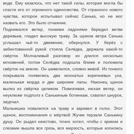
воде. Ему казалось, что нет такой силы, которая могла бы
спасти его от огромного одиночества. От странного нового
чувства, которое испытывал сейчас Санька, но не мог
назвать его. Это было отчаяние.
Поднимался ветер, тонкими ладонями бередил ветви
деревьев, гладил высокую траву. За шумом ветра Санька
услышал чьё-то движение, обернулся. У берёз с
забинтованной рукой стояла Селёдка, держала какой-то
свёрток. Молчаливый разговор их длился несколько
мгновений, потом Селёдка подошла ближе и положила
свёрток на землю. Он шевелился, словно живой. Из тонкого
покрывала появились два мохнатых коричневых уха,
маленькая морда и две широкие лапы. Наконец щенок
вылез из свёртка целиком. Повизгивая, нюхая ветер, он
неуклюже подполз к Санькиным ботинкам, схватил шнурок,
заурчал.
Мальчишка повалился на траву и заревел в голос. Этот
щенок, воспоминания о мёртвой Жучке терзали Санькину
душу. Он рыдал неистово, точно хотел, чтобы с криком и
слезами вышла вся грязь, вся мерзость, которые копились