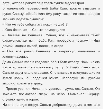
Кате, которая работала в травмпункте медсестрой.
В маленькой перевязочной Баба Катя, громко вздыхая и
ругая Саньку, обработала ему рану, закончив весь процесс
звонким подзатыльником:
– Что же тебе собака эта покоя не даёт?
– Она бешеная, – Санька поморщился.
– Никакая не бешеная. Умная, вот и наказывает таких
охламонов, как ты, – Баба Катя проверила повязку. – Иди
домой, молока выпей, поешь, я скоро.
– Она всё равно бешеная, – выкрикнул мальчишка и
хлопнул дверью.
Дома Санька взял в кладовке бабы Кати отраву. Начинив ею
котлеты, пошёл к сиреневому кусту. У будки было тихо.
Саньке вдруг стало страшно. Спотыкаясь о выступающие из
земли корни, он подошёл ближе, непослушными руками
выронил котлеты в траву.
– Просто уронил. Нечаянно уронил, – думалось Саньке. Он
зачем-то посмотрел вверх, на небо. Окаменел. Сердце
стучало где-то в горле.
Ничего не видя вокруг, Санька добрался до дома, в комнате