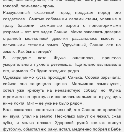
головой, помчалась прочь.
Разрушенный сказочный город предстал перед его
создателем. Смятые собачьими лапами стены, упавшие в
траву башенки, сломанные ворота с неповторимыми
узорами – вот, что видел Санька. Мечта завоевать доверие
странной молчаливой девочки рассыпалась вместе с
песчаными стенами замка. Удручённый, Санька сел на
землю. Как быть теперь?
В середине лета Жучка ощенилась, принесла
уморительного пухлого детёныша. Тщательно вылизывала
его, кормила. От будки отходила редко.
Однажды мимо куста проходил Санька. Собака зарычала:
сейчас она защищала щенка. Мальчишка замахнулся,
хотел уже крикнуть на ненавистную собаку, но Жучка
стремительно прыгнула и вцепилась мальчишке в руку, чуть
ниже локтя. Миг – её уже не было рядом.
Боль оказалась настолько сильной, что Санька не произнёс
ни звука, упал на землю. Несколько минут он лежал, сжав
зубы, и молча плакал. Здоровой рукой кое-как стянул
футболку, обмотал ею рану, встал, медленно побрёл к Бабе