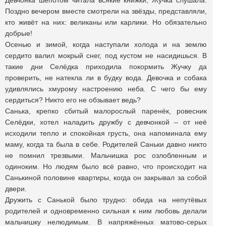
Девчонка шёпотом читала всякие книжки, Жучка слушала.
Поздно вечером вместе смотрели на звёзды, представляли,
кто живёт на них: великаны или карлики. Но обязательно
добрые!
Осенью и зимой, когда наступали холода и на землю
сердито валил мокрый снег, под кустом не насидишься. В
такие дни Селёдка приходила покормить Жучку да
проверить, не натекла ли в будку вода. Девочка и собака
удивлялись хмурому настроению неба. С чего бы ему
сердиться? Никто его не обзывает ведь?
Санька, крепко сбитый малорослый паренёк, ровесник
Селёдки, хотел наладить дружбу с девчонкой – от неё
исходили тепло и спокойная грусть, она напоминала ему
маму, когда та была в себе. Родителей Саньки давно никто
не помнил трезвыми. Мальчишка рос озлобленным и
одиноким. Но людям было всё равно, что происходит на
Санькиной половине квартиры, когда он закрывал за собой
двери.
Дружить с Санькой было трудно: обида на непутёвых
родителей и одновременно сильная к ним любовь делали
мальчишку нелюдимым. В напряжённых матово-серых