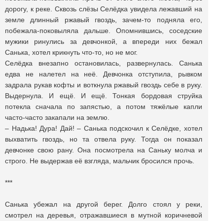
дорогу, к реке. Сквозь слёзы Селёдка увидела лежавший на
земле длинный ржавый гвоздь, зачем-то подняла его,
побежала-поковыляла дальше. Опомнившись, соседские
мужики ринулись за девчонкой, а впереди них бежал
Санька, хотел крикнуть что-то, но не мог.
Селёдка внезапно остановилась, развернулась. Санька
едва не налетел на неё. Девчонка отступила, рывком
задрала рукав кофты и воткнула ржавый гвоздь себе в руку.
Выдернула. И ещё. И ещё. Тонкая бордовая струйка
потекла сначала по запястью, а потом тяжёлые капли
часто-часто закапали на землю.
– Надька! Дура! Дай! – Санька подскочил к Селёдке, хотел
выхватить гвоздь, но та отвела руку. Тогда он показал
девчонке свою рану. Она посмотрела на Саньку молча и
строго. Не выдержав её взгляда, мальчик бросился прочь.
***
Санька убежал на другой берег. Долго стоял у реки,
смотрел на деревья, отражавшиеся в мутной коричневой