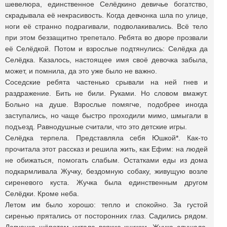
шевелюра, единственное Селёдкино девичье богатство,
скрадывала её некрасивость. Когда девчонка шла по улице,
ноги её странно подрагивали, подволакивались. Всё тело
при этом беззащитно трепетало. Ребята во дворе прозвали
её Селёдкой. Потом и взрослые подтянулись: Селёдка да
Селёдка. Казалось, настоящее имя своё девочка забыла,
может, и помнила, да это уже было не важно.
Соседские ребята частенько срывали на ней гнев и
раздражение. Бить не били. Руками. Но словом вмажут.
Больно на душе. Взрослые помягче, подобрее иногда
заступались, но чаще быстро проходили мимо, шмыгали в
подъезд. Равнодушные считали, что это детские игры.
Селёдка терпела. Представляла себя Юшкой*. Как-то
прочитала этот рассказ и решила жить, как Ефим: на людей
не обижаться, помогать слабым. Остатками еды из дома
подкармливала Жучку, бездомную собаку, живущую возле
сиреневого куста. Жучка была единственным другом
Селёдки. Кроме неба.
Летом им было хорошо: тепло и спокойно. За густой
сиренью прятались от посторонних глаз. Садились рядом.