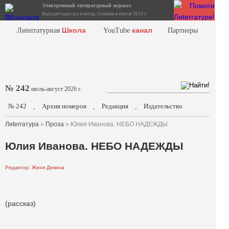
Электронный литературный журнал.
Выходит один раз в месяц. Основан в апреле 2014 г.
Школа
канал
Лиterraтурная
YouTube
Партнеры
№ 242
июль-август 2026 г.
№ 242
Архив номеров
Редакция
Издательство
.
.
.
Лиterraтура
»
Проза
» Юлия Иванова. НЕБО НАДЕЖДЫ
Юлия Иванова. НЕБО НАДЕЖДЫ
Редактор: Женя Декина
(рассказ)