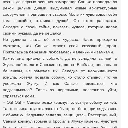
весны до первых осенних заморозков Санька пропадал за
рекой целыми днями, выдумывал новые архитектурные
сооружения, подправлял старые. Мальчик чувствовал себя
там спокойно, оттаивал душой. Он хотел рассказать
Селёдке о своей тайне, показать чудеса, которые делал
своими руками, да не решался.
Но девочка знала об этих чудесах. Часто приходила
смотреть, как Санька строит свой сказочный город.
Пряталась за берёзами любовалась маленькими замками.
Как-то она пришла с собакой, да не уследила за ней, и
Жучка забежала в Санькино царство. Весёлая, неслась по
башенкам, не замечая их. Селёдка от неожиданности
ахнула, хотела позвать собаку, но стало стыдно, что не
удержала Жучку. И как Саньке признаться, что
подглядывала? Таясь за деревьями, поспешила уйти,
спрятаться дома.
– Эй! Эй! – Санька резко крикнул, хлестнув собаку веткой.
Та отскочила, отдышалась от быстрого бега, приглядываясь
к обидчику. Надрывно залаяла, защищаясь. Рассерженный,
Санька крикнул громче и бросил в Жучку камень. Чувствуя
боль, она заскулила, на миг замерла, мотнула большой