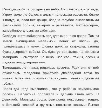
Селёдка любила смотреть на небо. Оно такое разное ведь.
Утром молочно-белое, с алыми полосками рассвета, ближе
к полудню, если нет дождя, бледно-голубое с золотистыми
крапинками солнца, вечером – рыжеватое, матово-серое,
запылённое дневными заботами.
Селёдка часто забиралась под куст сирени во дворе. Там из
земли выглядывал маленький пенёк от яблони да,
привалившись к нему, словно дряхлая старушка, стояла
будка дворовой собаки. Селёдка устраивалась на пеньке и
замирала – смотрела на небо. Все свои тайны, слёзы и
радость она доверяла ему.
Тринадцать лет назад родилась девочка. Родители от неё
отказались. Младенца приютила двоюродная тётка по
имени Валентина, пожилая старая дева с вечно поджатыми
губами.
Через два года выяснилось, что у ребёнка неизлечимая
болезнь. Валентина поплакала и дальше стала жить. С
девочкой. Малышка росла. Вымахала некрасивая: тощая,
с большой головой и круглыми навыкате глазами. Рыжая