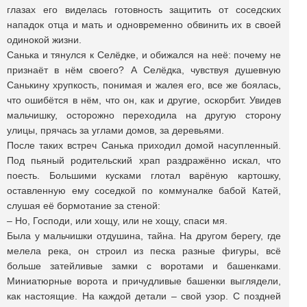
глазах его виделась готовность защитить от соседских
нападок отца и мать и одновременно обвинить их в своей
одинокой жизни.
Санька и тянулся к Селёдке, и обижался на неё: почему не
признаёт в нём своего? А Селёдка, чувствуя душевную
Санькину хрупкость, понимая и жалея его, все же боялась,
что ошибётся в нём, что он, как и другие, оскорбит. Увидев
мальчишку, осторожно переходила на другую сторону
улицы, прячась за углами домов, за деревьями.
После таких встреч Санька приходил домой насупленный.
Под пьяный родительский храп раздражённо искал, что
поесть. Большими кусками глотал варёную картошку,
оставленную ему соседкой по коммуналке бабой Катей,
слушая её бормотание за стеной:
– Но, Господи, или хощу, или не хощу, спаси мя.
Была у мальчишки отдушина, тайна. На другом берегу, где
мелела река, он строил из песка разные фигуры, всё
больше затейливые замки с воротами и башенками.
Миниатюрные ворота и причудливые башенки выглядели,
как настоящие. На каждой детали – свой узор. С поздней