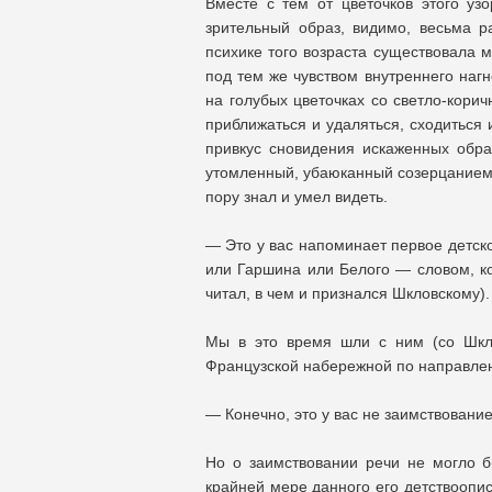
Вместе с тем от цветочков этого уз
зрительный образ, видимо, весьма 
психике того возраста существовала 
под тем же чувством внутреннего нагн
на голубых цветочках со светло-корич
приближаться и удаляться, сходиться 
привкус сновидения искаженных обр
утомленный, убаюканный созерцанием 
пору знал и умел видеть.
— Это у вас напоминает первое детск
или Гаршина или Белого — словом, ког
читал, в чем и признался Шкловскому).
Мы в это время шли с ним (со Шкл
Французской набережной по направлен
— Конечно, это у вас не заимствовани
Но о заимствовании речи не могло 
крайней мере данного его детствоопи