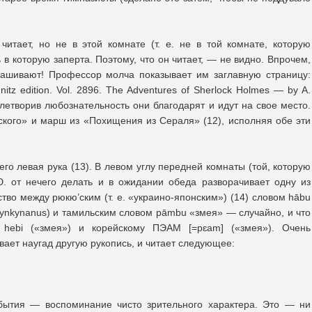
итает, но не в этой комнате (т. е. не в той комнате, которую
ь в которую заперта. Поэтому, что он читает, — не видно. Впрочем,
рашивают! Профессор молча показывает им заглавную страницу:
itz edition. Vol. 2896. The Adventures of Sherlock Holmes — by A.
влетворив любознательность они благодарят и идут на свое место.
ского» и марш из «Похищения из Сераля» (12), исполняя обе эти
его левая рука (13). В левом углу передней комнаты (той, которую
Ю. от нечего делать и в ожидании обеда разворачивает одну из
дство между рюкю’ским (т. е. «украино-японским») (14) словом hābu
rynkynanus) и тамильским словом pāmbu «змея» — случайно, и что
 hebi («змея») и корейскому ПЭАМ [=pɛam] («змея»). Очень
ает наугад другую рукопись, и читает следующее:
ытия — воспоминание чисто зрительного характера. Это — ни