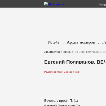
Элек
№ 242
Архив номеров
Р
.
.
Лиterraтура
»
Проза
» Евгений Поливанов. В
Евгений Поливанов. ВЕ
Редактор: Юрий Серебрянский
Вечера у проф. П. (1)
Евгений Поливанов (2)