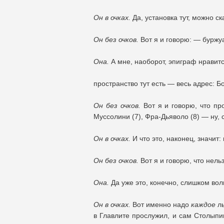
Он в очках.
Да, установка тут, можно с
Он без очков.
Вот я и говорю: — буржуа
Она.
А мне, наоборот, эпиграф нравитс
пространство тут есть — весь адрес: Бо
Он без очков.
Вот я и говорю, что про
Муссолини (7), Фра-Дьяволо (8) — ну,
Он в очках.
И что это, наконец, значит:
Он без очков.
Вот я и говорю, что нельз
Она.
Да уже это, конечно, слишком воль
Он в очках.
Вот именно надо
каждое
лы
в Главлите прослужил, и сам Столып