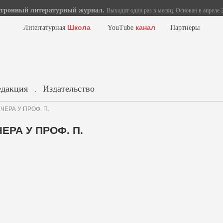
тронный литературный журнал.
Выходит один раз в месяц. Основан в апреле 2
Школа
канал
Лиterraтурная
YouTube
Партнеры
едакция
Издательство
.
ЕЧЕРА У ПРОФ. П.
ЧЕРА У ПРОФ. П.