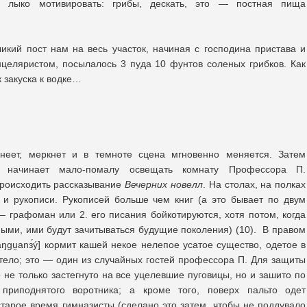
е лыко мотивировать: грибы, дескать, это — постная пища
икий пост нам на весь участок, начиная с господина пристава и
нцеляристом, посылалось 3 пуда 10 фунтов соленых грибков. Как
 закуска к водке…
кнеет, меркнет и в темноте сцена мгновенно меняется. Затем
 начинает мало-помалу освещать комнату Профессора П.
 происходить рассказывание
Вечерних новелл
. На столах, на полках
 и рукописи. Рукописей больше чем книг (а это бывает по двум
 графоман или 2. его писания бойкотируются, хотя потом, когда
ными, ими будут зачитываться будущие поколения) (10). В правом
aŋgu̯anз́ý] кормит кашей некое нелепое усатое существо, одетое в
тело; это — один из случайных гостей профессора П. Для защиты
 не только застегнуто на все уцелевшие пуговицы, но и зашито по
риподнятого воротника; а кроме того, поверх пальто одет
старое время гимназисты (сделано это затем, чтобы не поддувало