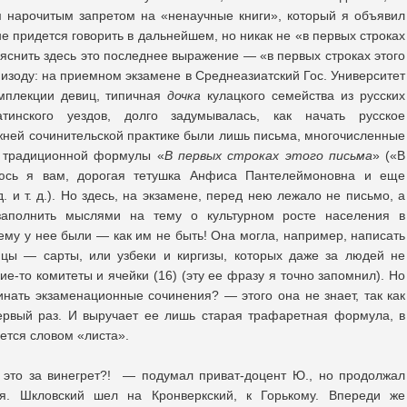
ем нарочитым запретом на «ненаучные книги», который я объявил
не придется говорить в дальнейшем, но никак не «в первых строках
ъяснить здесь это последнее выражение — «в первых строках этого
изоду: на приемном экзамене в Среднеазиатский Гос. Университет
омплекции девиц, типичная
дочка
кулацкого семейства из русских
тинского уездов, долго задумывалась, как начать русское
жней сочинительской практике были лишь письма, многочисленные
с традиционной формулы «
В первых строках этого письма
» («В
яюсь я вам, дорогая тетушка Анфиса Пантелеймоновна и еще
 и т. д.). Но здесь, на экзамене, перед нею лежало не письмо, а
заполнить мыслями на тему о культурном росте населения в
ему у нее были — как им не быть! Она могла, например, написать
емцы — сарты, или узбеки и киргизы, которых даже за людей не
кие-то комитеты и ячейки (16) (эту ее фразу я точно запомнил). Но
инать экзаменационные сочинения? — этого она не знает, так как
ервый раз. И выручает ее лишь старая трафаретная формула, в
ется словом «листа».
 это за винегрет?! — подумал приват-доцент Ю., но продолжал
ся. Шкловский шел на Кронверкский, к Горькому. Впереди же