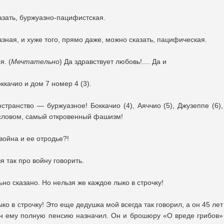
казать, буржуазно-пацифистская.
зная, и хуже того, прямо даже, можно сказать, пацифическая.
я. (
Мечтательно
) Да здравствует любовь!.... Да и
ккачио и дом 7 номер 4 (3).
странство — буржуазное! Боккачио (4), Аяччио (5), Джузеппе (6),
 словом, самый откровенный фашизм!
 война и ее отродье?!
я так про войну говорить.
но сказано. Но нельзя же каждое лыко в строчку!
ко в строчку! Это еще дедушка мой всегда так говорил, а он 45 лет
ин ему полную пенсию назначил. Он и брошюру «О вреде грибов»