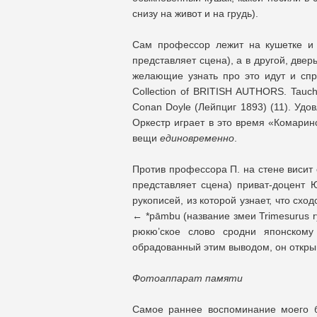
снизу на живот и на грудь).
Сам профессор лежит на кушетке и ч
представляет сцена), а в другой, двер
желающие узнать про это идут и сп
Collection of BRITISH AUTHORS. Tauchn
Conan Doyle (Лейпциг 1893) (11). Удо
Оркестр играет в это время «Комарин
вещи
единовременно
.
Против профессора П. на стене висит 
представляет сцена) приват-доцент 
рукописей, из которой узнает, что схо
← *pāmbu (название змеи Trimesurus 
рюкю’ское слово сродни японскому
обрадованный этим выводом, он открыв
Фотоаппарат памяти
Самое раннее воспоминание моего б