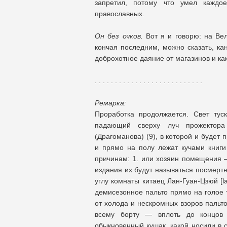
запретил, потому что умел каждо
православных.
Он без очков.
Вот я и говорю: на Вел
кончая последним, можно сказать, ка
доброхотное даяние от магазинов и как
. . . . . . . . . . . . . . . . . . . . . . . . . . .
Ремарка:
Проработка продолжается. Свет тус
падающий сверху луч прожектора
(Драгоманова) (9), в которой и будет
и прямо на полу лежат кучами книги
причинам: 1. или хозяин помещения —
издания их будут называться посмерт
углу комнаты китаец Лан-Гуан-Цзюй [l
демисезонное пальто прямо на голое 
от холода и нескромных взоров пальто
всему борту — вплоть до концов п
обыкновенный кушак, какой носили в 