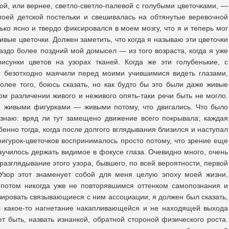
ой, или вернее, светло-светло-палевой с голубыми цветочками, —
моей детской постельки и свешивалась на обтянутые веревочной
лько ясно и твердо фиксировался в моем мозгу, что я и теперь мог
ивые цветочки. Должен заметить, что когда я называю эти цветочки
аздо более поздний мой домысел — из того возраста, когда я уже
исунки цветов на узорах тканей. Когда же эти голубенькие, с
ки безотходно маячили перед моими учившимися видеть глазами,
олее того, боюсь сказать, но как будто бы это были даже живые
ом различении живого и неживого опять-таки речи быть не могло.
я живыми фигурками — живыми потому, что двигались. Что было
знаю: вряд ли тут замещено движение всего покрывала; каждая
бенно тогда, когда после долгого вглядывания близился и наступал
фигурок-цветочков воспринималось просто потому, что зрение еще
научилось держать видимое в фокусе глаза. Очевидно много, очень
азглядывание этого узора, бывшего, по всей вероятности, первой
 Узор этот знаменует собой для меня целую эпоху моей жизни,
 потом никогда уже не повторявшимся оттенком самопознания и
ировать связывающиеся с ним ассоциации, я должен был сказать,
ал какое-то нагнетание накапливающейся и не находящей выхода
ет быть, назвать изнанкой, обратной стороной физического роста.