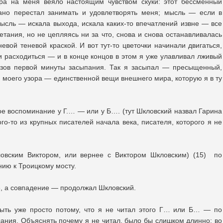
ора на меня веяло настоящим чувством скуки: этот бессменный
рано перестал занимать и удовлетворять меня; мысль — если в
мысль — искала выхода, искала каких-то впечатлений извне — все
етания, но не цепляясь ни за что, снова и снова останавливалась
невой теневой краской. И вот тут-то цветочки начинали двигаться,
и расходиться — и в конце концов в этом я уже улавливал лживый
азов первой минуты засыпания. Так я засыпал — пресыщенный,
моего узора — единственной вещи внешнего мира, которую я в ту
ое воспоминание у Г.… — или у Б…. (тут Шкловский назвал Гарина
о-то из крупных писателей начала века, писателя, которого я не
овским Виктором, или вернее с Виктором Шкловским) (15) по
ию к Троицкому мосту.
е, а совпадение — продолжал Шкловский.
быть уже просто потому, что я не читал этого Г… или Б… — по
сания. Объяснять почему я не читал, было бы слишком длинно; во