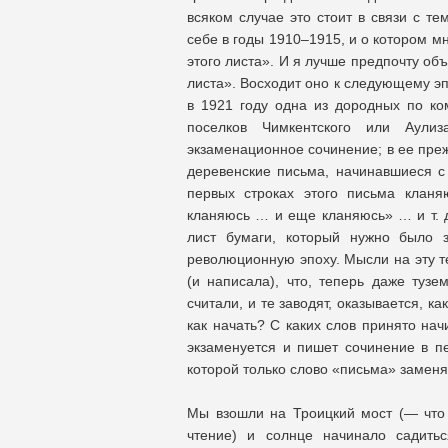
всяком случае это стоит в связи с т
себе в годы 1910–1915, и о котором м
этого листа». И я лучше предпочту об
листа». Восходит оно к следующему эп
в 1921 году одна из дородных по к
поселков Чимкентского или Аулиза
экзаменационное сочинение; в ее пре
деревенские письма, начинавшиеся 
первых строках этого письма клан
кланяюсь … и еще кланяюсь» … и т. д.
лист бумаги, который нужно было 
революционную эпоху. Мысли на эту т
(и написала), что, теперь даже туз
считали, и те заводят, оказывается, ка
как начать? С каких слов принято нач
экзаменуется и пишет сочинение в п
которой только слово «письма» заменя
Мы взошли на Троицкий мост (— что
чтение) и солнце начинало садить