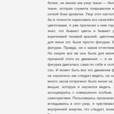
более, ни менее как узор ткани — бел
ткани, которая служила покрывалом 
сеткой бока кроватки. Узор этот насто
бы в точности нарисовать его незатейл
цветочками, я уже прилагаю к ним гор
знал, что бывают цветы и бывают р
коричневой теневой краской, цветоч
для меня это были просто фигурки; б
фигурки. Правда, ни о каком отчетлив
Но скорее все же они были для мен
причиной этого их движения — я не 
фигурка двигалась сама по себе и осо
сон. И может быть все это движение 
не научилось как следует видеть, не 
много часов потрачено было мною на р
вещью, которую я научился видеть.
ассоциируясь с совершенно особым,
самочувствия. Попытавшись проанализ
вглядываясь в этот узор, я чувствов
внутренней энергии, что следует, мож