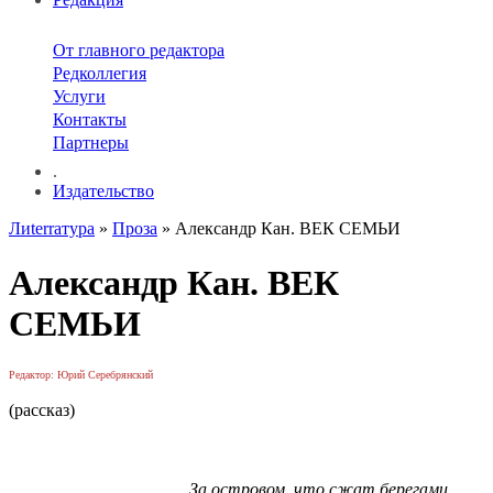
От главного редактора
Редколлегия
Услуги
Контакты
Партнеры
.
Издательство
Лиterraтура
»
Проза
» Александр Кан. ВЕК СЕМЬИ
Александр Кан. ВЕК
СЕМЬИ
Редактор: Юрий Серебрянский
(рассказ)
За остpовом, что сжат беpегами