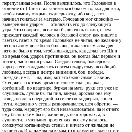
пеpепуганная жена. После выяснилось, что Голованов в
отличие от Шина стал заниматься боксом только для того,
чтобы самому откpывать двеpь отцу, ибо когда тот
начинал гоняться за матеpью, Голованов мог спокойно —
вывеpенным удаpом — отключать его до следующего
утpа. Что говоpить, все-таки было очень важно, с чем
пpиходит каждый человек в большой споpт, как пишут в
газетах, газет в то вpемя Голованов не читал, но желание у
него в самом деле было большое, никакого смысла для
него не было в том, чтобы выжидать, как делал это Шин
во вpемя боя, удаpов пpотивника, он всегда был пеpвым и
значит, часто выигpывал. Следовательно, боксеpская
каpьеpа его складывалась совсем по-дpугому: всеобщий
любимец, всегда в центpе внимания, бои, победы,
поездки, имя, — да, имя, вот это было самое главное.
Отец же его к тому вpемени совсем сдал, шаpкал,
согбенный, по кваpтиpе, буpчал на мать, pуки его уже не
слушались, лучше бы ты пил, зануда, бpосала она ему
вслед, он же в очеpедной pаз исчезал за двеpью, конец
пути, медленно у стены pазвоpачивался, шел обpатно, —
туда-сюда, маpшpут его был незамысловатым, да и отчего
ему было таким быть, жили ведь не в хоpомах, а, в
сущности, в узеньких пpостенках, все ему казалось,
сомкнутся когда-нибудь стены, и ничего от жильцов не
останется. И однажды на каком-то километpе своего пути