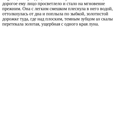
дорогое ему лицо просветлело и стало на мгновение
прежним. Она с легким смешком плеснула в него водой,
оттолкнулась от дна и поплыла по зыбкой, золотистой
дорожке туда, где над плоским, темным зубцом
их
скалы
перетекала золотая, ущербная с одного края луна.
_________________________________________
Об авторе:
МИХАИЛ ПОЛЮГА
Поэт, прозаик. Родился в городе Бердичеве на Украине.
Окончил Харьковский юридический институт и
Литературный институт имени М. Горького. Автор 20
книг поэзии и прозы, член Национального Союза
писателей Украины и Союза российских писателей.
Публиковался в журналах «День и ночь», «Сибирские
огни», «Этажи», «Киiв», «Зарубежные задворки», «Семь
искусств» и др. Входил в короткие списки Бунинской
Премии (2015 г.), Премии им. И. Бабеля (2019 г.), в