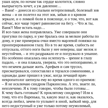
ушах шум, по ночам так сердце колотится, словно
выпрыгнуть хочет, а уж давление…
– Ваня! – донесся из спальни нетерпеливый, болезный зов
жены – и он полетел на этот зов, забыв и о кривом
зеркале, и о ломкой боли в пояснице, и о том, что, вот как
сейчас, все чаще теряет равновесие на бегу. – Что ж ты,
Ваня?! Мне встать надо…
И все-таки жена поправлялась. Уже совершали они
прогулки по парку, и уже бралась она за мелкие работы по
дому, и уже примеряла очки вместо марлевой повязки на
прооперированном глазу. Но в то же время, слабость не
отпускала, оттого ноги были у нее неверны, шаг мелок и
неустойчив, – и это раздражало ее и погружало в уныние.
Но особенно опасалась она ослепнуть – зрение в глазу
падало, – и она плакала, уверяла, что это непоправимо, и
что незачем дальше жить. Арефьев и сам трусил,
присматривался, сопоставлял и терзался сомнениями, а
однажды даже пришел в ужас, когда лечащий врач-
невропатолог шепнула ему во время одного из приемов:
– Я не исключаю синдром Паркинсона. А это, знаете ли,
неизлечимо. Я к тому говорю, чтобы были готовы…
К чему быть готовым? К проклятому синдрому? Или к
тому, что его Варенька, та, какую знал и, как оказалось,
всегда любил, зачем-то уплывет в иной, зыбкий мир, для
него недоступный и уже только потому неумолимый,