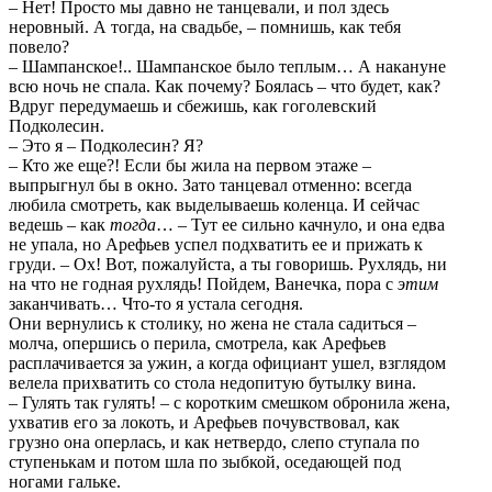
– Нет! Просто мы давно не танцевали, и пол здесь
неровный. А тогда, на свадьбе, – помнишь, как тебя
повело?
– Шампанское!.. Шампанское было теплым… А накануне
всю ночь не спала. Как почему? Боялась – что будет, как?
Вдруг передумаешь и сбежишь, как гоголевский
Подколесин.
– Это я – Подколесин? Я?
– Кто же еще?! Если бы жила на первом этаже –
выпрыгнул бы в окно. Зато танцевал отменно: всегда
любила смотреть, как выделываешь коленца. И сейчас
ведешь – как
тогда
… – Тут ее сильно качнуло, и она едва
не упала, но Арефьев успел подхватить ее и прижать к
груди. – Ох! Вот, пожалуйста, а ты говоришь. Рухлядь, ни
на что не годная рухлядь! Пойдем, Ванечка, пора с
этим
заканчивать… Что-то я устала сегодня.
Они вернулись к столику, но жена не стала садиться –
молча, опершись о перила, смотрела, как Арефьев
расплачивается за ужин, а когда официант ушел, взглядом
велела прихватить со стола недопитую бутылку вина.
– Гулять так гулять! – с коротким смешком обронила жена,
ухватив его за локоть, и Арефьев почувствовал, как
грузно она оперлась, и как нетвердо, слепо ступала по
ступенькам и потом шла по зыбкой, оседающей под
ногами гальке.