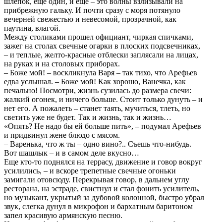
шлепок, еще один, и еще – это волны взлизывали на
прибрежную гальку. И почти сразу с моря потянуло
вечерней свежестью и невесомой, прозрачной, как
паутина, влагой.
Между столиками прошел официант, чиркая спичками,
зажег на столах свечные огарки в плоских подсвечниках,
– и теплые, желто-красные отблески заплясали на лицах,
на руках и на столовых приборах.
– Боже мой! – воскликнула Варя – так тихо, что Арефьев
едва услышал. – Боже мой! Как хорошо, Ванечка, как
печально! Посмотри, жизнь сузилась до размера свечи:
жалкий огонек, и ничего больше. Стоит только дунуть – и
нет его. А пожалеть – станет таять, мучиться, тлеть, но
светить уже не будет. Так и жизнь, так и жизнь…
«Опять? Не надо бы ей больше пить», – подумал Арефьев
и придвинул жене блюдо с мясом.
– Варенька, что ж ты – одно вино?.. Съешь что-нибудь.
Вот шашлык – и в самом деле вкусно…
Еще кто-то поднялся на террасу, движение и говор вокруг
усилились, – и вскоре трепетные свечные огоньки
замигали отовсюду. Перекрывая говор, в дальнем углу
ресторана, на эстраде, свистнул и стал фонить усилитель,
но музыкант, укрытый за дубовой колонной, быстро убрал
звук, слегка дунул в микрофон и бархатным баритоном
запел красивую армянскую песню.