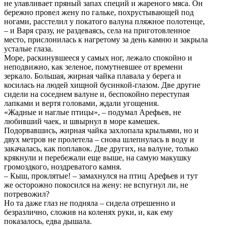
не улавливает пряный запах специй и жареного мяса. Он
бережно провел жену по гальке, похрустывающей под
ногами, расстелил у покатого валуна пляжное полотенце,
– и Варя сразу, не раздеваясь, села на приготовленное
место, прислонилась к нагретому за день камню и закрыла
усталые глаза.
Море, раскинувшееся у самых ног, лежало спокойно и
неподвижно, как зеленое, помутневшее от времени
зеркало. Большая, жирная чайка плавала у берега и
косилась на людей хищной бусинкой-глазом. Две другие
сидели на соседнем валуне и, беспокойно переступая
лапками и вертя головами, ждали угощения.
«Жадные и наглые птицы», – подумал Арефьев, не
любивший чаек, и швырнул в море камешек.
Подорвавшись, жирная чайка захлопала крыльями, но и
двух метров не пролетела – снова шлепнулась в воду и
закачалась, как поплавок. Две других, на валуне, только
крякнули и перебежали еще выше, на самую макушку
громоздкого, ноздреватого камня.
– Кыш, проклятые! – замахнулся на птиц Арефьев и тут
же осторожно покосился на жену: не вспугнул ли, не
потревожил?
Но та даже глаз не подняла – сидела отрешенно и
безразлично, сложив на коленях руки, и, как ему
показалось, едва дышала.