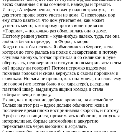
весах связанные с ним сомнения, надежды и тревоги.
И тогда Арефьев решил, что жену надо встряхнуть, – и
для этого проще всего увезти из дома. С некоторых пор
ему стало казаться, что дом угнетает ее, как может
угнетать место, к которому против воли привязан.
«Тюрьма», – несколько раз обмолвилась она о доме.
Поэтому решил увезти – куда-нибудь далеко, туда, где она
любила бывать прежде, – в Форос, к морю.
Когда он как бы невзначай обмолвился о Форосе, жена,
которая до того рылась на полке с лекарствами и потому
слушала вполуха, тотчас притихла и со склянкой в руке
обернулась, недоверчиво и испуганно всматриваясь: о чем
он? правду ли говорит? Потом негромко вздохнула,
покачала головой и снова вернулась к своим порошкам и
склянкам. Но часа не прошло, как она молча, ни слова ему
не говоря (что всегда было в ее характере), раскрыла
платяной шкаф, выдвинула ящики комода и стала
отбирать вещи в дорогу.
Ехали, как в прежние, добрые времена, на автомобиле.
Только на этот раз – вдвое дольше обычного: жена в
последнее время плохо воспринимала скорость, и потому
Арефьев едва тащился, прижимаясь к обочине, пропуская
нетерпеливые, борзые автомобили и аккуратно
перекатываясь через выбоины в асфальте.
Стоял сентябрь, прохладный, с моросящими дождиками,