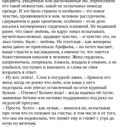
предмета, увиденные или распознанные ею, переполняли
его такой нежностью, какой не испытывал никогда
прежде. И это было странно и необычно – это новое
чувство, проявившееся в нем, человеке рассудочном,
сдержанном и даже циничном, особенно – если дело
касалось неумеренных сердечных излияний. Не ведавший
ранее, что такое любовь, он вдруг начал испытывать
мучительно-нежное, щадящее чувство, – и чувство это, он
знал точно, было – любовь. Не плотская – как женщина
жена давно не привлекала Арефьева, – но нечто высшее,
выше страсти и наслаждения, а именно то, что зовется
божественным началом в человеке. Жена сердилась,
капризничала, попрекала, плакала, впадала в уныние, а он
улыбался, послушно и виновато, и слова не смея
возразить в ответ.
– Ну вот, опять!.. Слон в посудной лавке, – бранила его
жена, когда он ронял что-либо, или каша у него
подгорала, или убегал оставленный на огне куриный
бульон. – Очумел? Больно ведь! – когда надевал ей тугие,
замшевые ботики или неловко поддерживал под руку на
недолгой прогулке.
– Прости. Хотел – как лучше, – винился он, испытывая
при этом что-то похожее на счастье, в том числе и от того,
что она им недовольна, что пеняет ему и гоняет с утра до
ночи по мелочам.