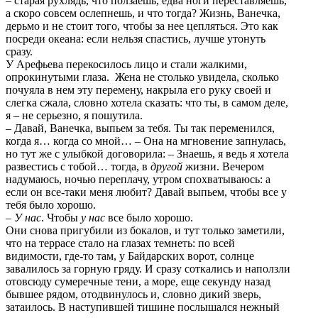
– старая рухлядь, что ползаешь, едва ноги переставляешь,
а скоро совсем ослепнешь, и что тогда? Жизнь, Ванечка,
дерьмо и не стоит того, чтобы за нее цепляться. Это как
посреди океана: если нельзя спастись, лучше утонуть
сразу.
У Арефьева перекосилось лицо и стали жалкими,
опрокинутыми глаза. Жена не столько увидела, сколько
почуяла в нем эту перемену, накрыла его руку своей и
слегка сжала, словно хотела сказать: что ты, в самом деле,
я – не серьезно, я пошутила.
– Давай, Ванечка, выпьем за тебя. Ты так переменился,
когда я… когда со мной… – Она на мгновение запнулась,
но тут же с улыбкой договорила: – Знаешь, я ведь я хотела
развестись с тобой… тогда, в
другой
жизни. Вечером
надумаюсь, ночью переплачу, утром спохватываюсь: а
если он все-таки меня любит? Давай выпьем, чтобы все у
тебя было хорошо.
–
У нас
. Чтобы
у нас
все было хорошо.
Они снова пригубили из бокалов, и тут только заметили,
что на террасе стало на глазах темнеть: по всей
видимости, где-то там, у Байдарских ворот, солнце
завалилось за горную гряду. И сразу соткались и наползли
отовсюду сумеречные тени, а море, еще секунду назад
бывшее рядом, отодвинулось и, словно дикий зверь,
затаилось. В наступившей тишине послышался нежный