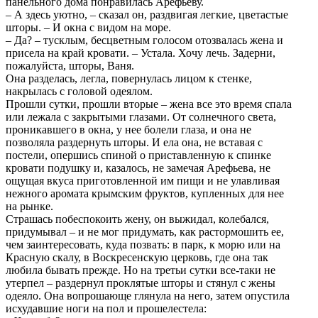
панельного дома понравилась Арефьеву.
– А здесь уютно, – сказал он, раздвигая легкие, цветастые
шторы. – И окна с видом на море.
– Да? – тусклым, бесцветным голосом отозвалась жена и
присела на край кровати. – Устала. Хочу лечь. Задерни,
пожалуйста, шторы, Ваня.
Она разделась, легла, повернулась лицом к стенке,
накрылась с головой одеялом.
Прошли сутки, прошли вторые – жена все это время спала
или лежала с закрытыми глазами. От солнечного света,
проникавшего в окна, у нее болели глаза, и она не
позволяла раздернуть шторы. И ела она, не вставая с
постели, опершись спиной о приставленную к спинке
кровати подушку и, казалось, не замечая Арефьева, не
ощущая вкуса приготовленной им пищи и не улавливая
нежного аромата крымским фруктов, купленных для нее
на рынке.
Страшась побеспокоить жену, он выжидал, колебался,
придумывал – и не мог придумать, как растормошить ее,
чем заинтересовать, куда позвать: в парк, к морю или на
Красную скалу, в Воскресенскую церковь, где она так
любила бывать прежде. Но на третьи сутки все-таки не
утерпел – раздернул проклятые шторы и стянул с жены
одеяло. Она вопрошающе глянула на него, затем опустила
исхудавшие ноги на пол и прошелестела: