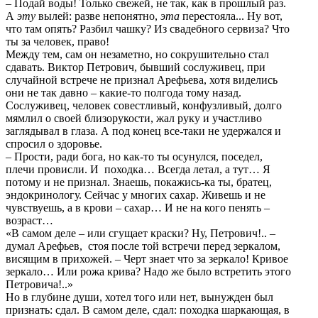
– Подай воды! Только свежей, не так, как в прошлый раз.
А
эту
вылей: разве непонятно,
эта
перестояла... Ну вот,
что там опять? Разбил чашку? Из свадебного сервиза? Что
ты за человек, право!
Между тем, сам он незаметно, но сокрушительно стал
сдавать. Виктор Петрович, бывший сослуживец, при
случайной встрече не признал Арефьева, хотя виделись
они не так давно – какие-то полгода тому назад.
Сослуживец, человек совестливый, конфузливый, долго
мямлил о своей близорукости, жал руку и участливо
заглядывал в глаза. А под конец все-таки не удержался и
спросил о здоровье.
– Прости, ради бога, но как-то ты осунулся, поседел,
плечи провисли. И походка… Всегда летал, а тут… Я
потому и не признал. Знаешь, покажись-ка ты, братец,
эндокринологу. Сейчас у многих сахар. Живешь и не
чувствуешь, а в крови – сахар… И не на кого пенять –
возраст…
«В самом деле – или сгущает краски? Ну, Петрович!.. –
думал Арефьев, стоя после той встречи перед зеркалом,
висящим в прихожей. – Черт знает что за зеркало! Кривое
зеркало… Или рожа крива? Надо же было встретить этого
Петровича!..»
Но в глубине души, хотел того или нет, вынужден был
признать: сдал. В самом деле, сдал: походка шаркающая, в