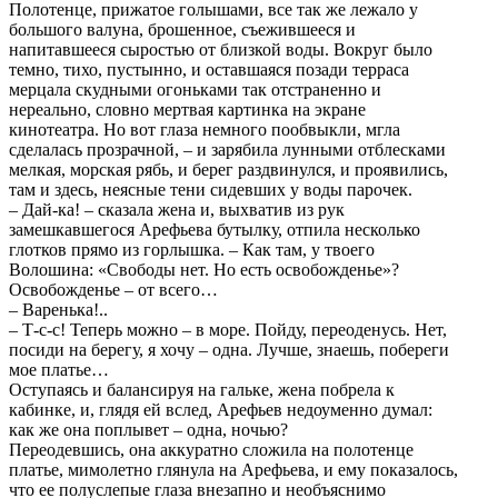
Полотенце, прижатое голышами, все так же лежало у
большого валуна, брошенное, съежившееся и
напитавшееся сыростью от близкой воды. Вокруг было
темно, тихо, пустынно, и оставшаяся позади терраса
мерцала скудными огоньками так отстраненно и
нереально, словно мертвая картинка на экране
кинотеатра. Но вот глаза немного пообвыкли, мгла
сделалась прозрачной, – и зарябила лунными отблесками
мелкая, морская рябь, и берег раздвинулся, и проявились,
там и здесь, неясные тени сидевших у воды парочек.
– Дай-ка! – сказала жена и, выхватив из рук
замешкавшегося Арефьева бутылку, отпила несколько
глотков прямо из горлышка. – Как там, у твоего
Волошина: «Свободы нет. Но есть освобожденье»?
Освобожденье – от всего…
– Варенька!..
– Т-с-с! Теперь можно – в море. Пойду, переоденусь. Нет,
посиди на берегу, я хочу – одна. Лучше, знаешь, побереги
мое платье…
Оступаясь и балансируя на гальке, жена побрела к
кабинке, и, глядя ей вслед, Арефьев недоуменно думал:
как же она поплывет – одна, ночью?
Переодевшись, она аккуратно сложила на полотенце
платье, мимолетно глянула на Арефьева, и ему показалось,
что ее полуслепые глаза внезапно и необъяснимо