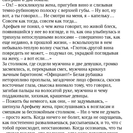
– Ох! – воскликнула жена, пригубив вино и слизывая
темно-рубиновую полоску с верхней губы. – Ну вот, ну
вот, а ты говорил… Не смотри на меня, я – капельку…
Совсем как тогда, совсем как тогда...
Арефьев не понял, о чем жена говорит, но живой блеск,
появившийся у нее во взгляде, и то, как она улыбнулась и
тряхнула непослушными волосами – совершенно так, как
еще недавно, в прошлой жизни, – всколыхнули в нем
небывало-теплую волну счастья. «Глоток-другой вина
повредить не может, – подумал он, украдкой поглядывая
на жену, – а вот если…»
За столиком, где сидели мужчина и две девушки, громко
засмеялись, и, перекрывая смех, мужчина крикнул
зычным баритоном: «Официант!» Белая рубашка
неторопливо проплыла, загадочное лицо сфинкса, скосив
восточные глаза, свысока внимало тому, что говорил,
загибая пальцы на волосатой руке, мужчина и чему
поддакивали, хихикая, крашеные девицы.
– Пожить бы немного, как они, – не задумываясь, –
шепнула Арефьеву жена, прислушиваясь к возгласам и
смешкам за беспокойным столиком. – Ни о чем не думать
– просто жить. Когда ничего не болит, когда не ощущаешь,
как постепенно разваливаешься, рассыпаешься, и то, что с
тобой происходит, неостановимо. Когда осознаешь, что ты