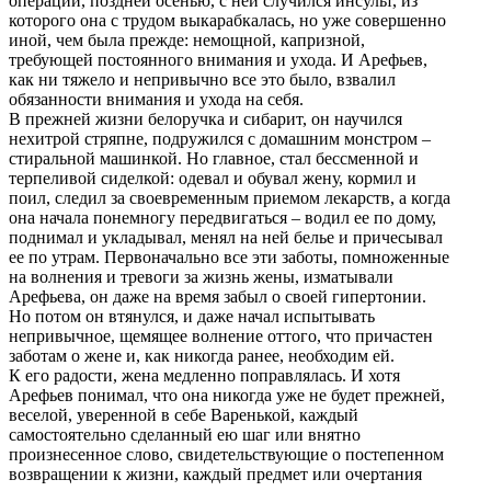
операции, поздней осенью, с ней случился инсульт, из
которого она с трудом выкарабкалась, но уже совершенно
иной, чем была прежде: немощной, капризной,
требующей постоянного внимания и ухода. И Арефьев,
как ни тяжело и непривычно все это было, взвалил
обязанности внимания и ухода на себя.
В прежней жизни белоручка и сибарит, он научился
нехитрой стряпне, подружился с домашним монстром –
стиральной машинкой. Но главное, стал бессменной и
терпеливой сиделкой: одевал и обувал жену, кормил и
поил, следил за своевременным приемом лекарств, а когда
она начала понемногу передвигаться – водил ее по дому,
поднимал и укладывал, менял на ней белье и причесывал
ее по утрам. Первоначально все эти заботы, помноженные
на волнения и тревоги за жизнь жены, изматывали
Арефьева, он даже на время забыл о своей гипертонии.
Но потом он втянулся, и даже начал испытывать
непривычное, щемящее волнение оттого, что причастен
заботам о жене и, как никогда ранее, необходим ей.
К его радости, жена медленно поправлялась. И хотя
Арефьев понимал, что она никогда уже не будет прежней,
веселой, уверенной в себе Варенькой, каждый
самостоятельно сделанный ею шаг или внятно
произнесенное слово, свидетельствующие о постепенном
возвращении к жизни, каждый предмет или очертания