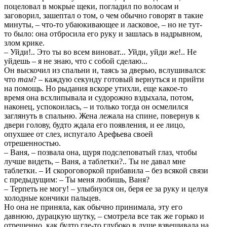
поцеловал в мокрые щеки, погладил по волосам и
заговорил, зашептал о том, о чем обычно говорят в такие
минуты, – что-то убаюкивающее и ласковое, – но не тут-
то было: она отбросила его руку и зашлась в надрывном,
злом крике.
– Уйди!.. Это ты во всем виноват... Уйди, уйди же!.. Не
уйдешь – я не знаю, что с собой сделаю...
Он выскочил из спальни и, таясь за дверью, вслушивался:
что
там
? – каждую секунду готовый вернуться и прийти
на помощь. Но рыдания вскоре утихли, еще какое-то
время она всхлипывала и судорожно вздыхала, потом,
наконец, успокоилась, – и только тогда он осмелился
заглянуть в спальню. Жена лежала на спине, повернув к
двери голову, будто ждала его появления, и ее лицо,
опухшее от слез, испугало Арефьева своей
отрешенностью.
– Ваня, – позвала она, щуря подслеповатый глаз, чтобы
лучше видеть, – Ваня, а таблетки?.. Ты не давал мне
таблетки. – И скороговоркой прибавила – без всякой связи
с предыдущим: – Ты меня любишь, Ваня?
– Терпеть не могу! – улыбнулся он, беря ее за руку и целуя
холодные кончики пальцев.
Но она не приняла, как обычно принимала, эту его
давнюю, дурацкую шутку, – смотрела все так же горько и
отрешенно, как будто где-то глубоко в душе взвешивала на