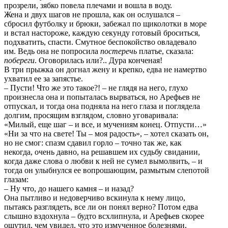
прозрели, зябко повела плечами и вошла в воду.
Жена и двух шагов не прошла, как он ослушался –
сбросил футболку и брюки, забежал по щиколотки в море
и встал настороже, каждую секунду готовый броситься,
подхватить, спасти. Смутное беспокойство овладевало
им. Ведь она не попросила
постеречь
платье, сказала:
побереги
. Оговорилась или?.. Дура конченая!
В три прыжка он догнал жену и крепко, едва не намертво
ухватил ее за запястье.
– Пусти! Что же это такое?! – не глядя на него, глухо
произнесла она и попыталась вырваться, но Арефьев не
отпускал, и тогда она подняла на него глаза и поглядела
долгим, просящим взглядом, словно уговаривала:
«Милый, еще шаг – и все, и мучениям конец. Отпусти…»
«Ни за что на свете! Ты – моя радость», – хотел сказать он,
но не смог: спазм сдавил горло – точно так же, как
некогда, очень давно, на решавшем их судьбу свидании,
когда даже слова о любви к ней не сумел вымолвить, – и
тогда он улыбнулся ее вопрошающим, размытым слепотой
глазам:
– Ну что, до нашего камня – и назад?
Она пытливо и недоверчиво вскинула к нему лицо,
пытаясь разглядеть, все ли он понял верно? Потом едва
слышно вздохнула – будто всхлипнула, и Арефьев скорее
ощутил, чем увидел, что это измученное болезнями,