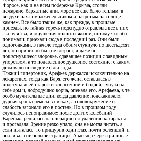
Форосе, как и на всем побережье Крыма, стояли
нежаркие, бархатные дни, море все еще было теплым, в
воздухе пахло можжевельником и нагретым на солнце
камнем. Все было таким же, как прежде, в прошлые
приезды, но тайная горечь подспудно отравляла все в них
– и чувства, и ощущения полноты жизни, потому что оба
понимали: приехали сюда в последний раз. Они были
одногодками, в начале года обоим стукнуло по шестьдесят
лет, но причиной был не возраст, и даже не
пошатнувшееся здоровье, сдававшее позиции с завидным
упорством, а то подавленное душевное состояние, с каким
доживали последние свои годы.
Тяжкий гипертоник, Арефьев держался исключительно на
лекарствах, тогда как Варя, его жена, оставалась в
подступавшей старости энергичной и бодрой, тянула на
себе дом и, добродушно ворча, опекала его, Арефьева, в те
особо мучительные дни, когда давление подскакивало,
дурная кровь гремела в висках, а головокружение и
слабость загоняли его в постель. Но в прошлом году
случилось непоправимое: после долгих колебаний
Варенька решилась на операцию по удалению катаракты –
и прогадала. Зрение резко упало, она не могла читать, а
если пыталась, то прищурив один глаз, почти ослепший, и
осиливала не больше страницы. А месяца через три после