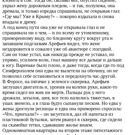
клонить в сон. Тогда он, сколько мог, опустил сидение,
укрыл жену дорожным пледом, – и так, полулежа, она
дремала, и только изредка спрашивала, не открывая глаз:
«Где мы? Уже в Крыму?» – покорно вздыхала и снова
впадала в дрему.
А под конец пути она уже не открывала глаз и не
спрашивала ни о чем, – и по всему ее утомленному,
приморенному виду, по бледному кругу вокруг рта и
запавшим подглазьям Арефьев видел, что жене
нездоровится и сожалел уже об авантюре с поездкой.
Сам он тоже устал, как никогда прежде не уставал, но
упрямо, усилием воли, гнал машину все дальше и дальше
к югу. Вареньке было плохо, и даже тогда, когда где-то под
Симферополем они едва не вылетели на обочину, он не
позволил себе остановиться и передохнуть час-другой.
В Форосе, на пятачке у зеленого скверика, Арефьев
заглушил двигатель и, уронив на колени руки, какое-то
время сидел ни жив ни мертв. Пальцы рук у него
дрожали, затылок, шея, все тело налились тяжестью, в
ушах звенело, а в глаза будто сыпанули песком. Но едва у
жены дрогнули ресницы и едва она приморено спросила:
«Что, приехали?» – он засуетился, дал ей напиться из
пластиковой бутылки, затем рванул в скверик, где сидели
на скамейке тетки, сдававшие жилье внаем.
Однокомнатная квартирка на втором этаже пятиэтажного