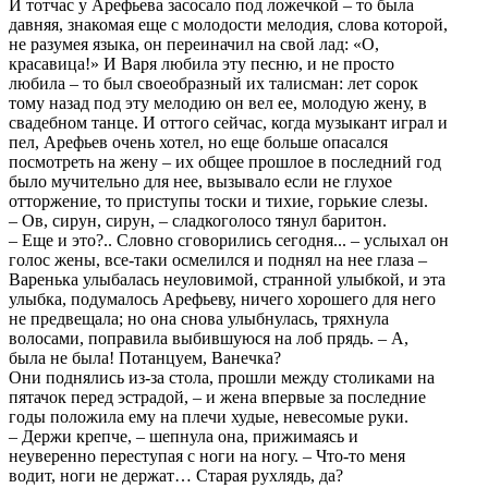
И тотчас у Арефьева засосало под ложечкой – то была
давняя, знакомая еще с молодости мелодия, слова которой,
не разумея языка, он переиначил на свой лад: «О,
красавица!» И Варя любила эту песню, и не просто
любила – то был своеобразный их талисман: лет сорок
тому назад под эту мелодию он вел ее, молодую жену, в
свадебном танце. И оттого сейчас, когда музыкант играл и
пел, Арефьев очень хотел, но еще больше опасался
посмотреть на жену – их общее прошлое в последний год
было мучительно для нее, вызывало если не глухое
отторжение, то приступы тоски и тихие, горькие слезы.
– Ов, сирун, сирун, – сладкоголосо тянул баритон.
– Еще и это?.. Словно сговорились сегодня... – услыхал он
голос жены, все-таки осмелился и поднял на нее глаза –
Варенька улыбалась неуловимой, странной улыбкой, и эта
улыбка, подумалось Арефьеву, ничего хорошего для него
не предвещала; но она снова улыбнулась, тряхнула
волосами, поправила выбившуюся на лоб прядь. – А,
была не была! Потанцуем, Ванечка?
Они поднялись из-за стола, прошли между столиками на
пятачок перед эстрадой, – и жена впервые за последние
годы положила ему на плечи худые, невесомые руки.
– Держи крепче, – шепнула она, прижимаясь и
неуверенно переступая с ноги на ногу. – Что-то меня
водит, ноги не держат… Старая рухлядь, да?