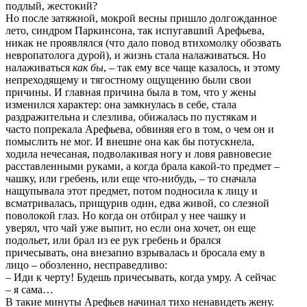
подлый, жестокий?
Но после затяжной, мокрой весны пришло долгожданное
лето, синдром Паркинсона, так испугавший Арефьева,
никак не проявлялся (что дало повод втихомолку обозвать
невропатолога дурой), и жизнь стала налаживаться. Но
налаживаться
как бы
, – так ему все чаще казалось, и этому
непреходящему и тягостному ощущению были свои
причины. И главная причина была в том, что у жены
изменился характер: она замкнулась в себе, стала
раздражительна и слезлива, обижалась по пустякам и
часто попрекала Арефьева, обвиняя его в том, о чем он и
помыслить не мог. И внешне она как бы потускнела,
ходила нечесаная, подволакивая ногу и ловя равновесие
расставленными руками, а когда брала какой-то предмет –
чашку, или гребень, или еще что-нибудь, – то сначала
нащупывала этот предмет, потом подносила к лицу и
всматривалась, прищурив один, едва живой, со слезной
поволокой глаз. Но когда он отбирал у нее чашку и
уверял, что чай уже выпит, но если она хочет, он еще
подольет, или брал из ее рук гребень и брался
причесывать, она внезапно взрывалась и бросала ему в
лицо – обозленно, несправедливо:
– Иди к черту! Будешь причесывать, когда умру. А сейчас
– я сама…
В такие минуты Арефьев начинал тихо ненавидеть жену.