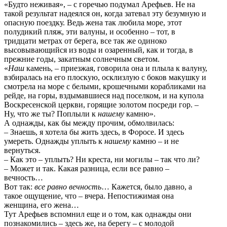
«Будто неживая», – с горечью подумал Арефьев. Не на
такой результат надеялся он, когда затевал эту безумную и
опасную поездку. Ведь жена так любила море, этот
полудикий пляж, эти валуны, и особенно – тот, в
тридцати метрах от берега, все так же одиноко
высовывающийся из воды и озаренный, как и тогда, в
прежние годы, закатным солнечным светом.
«
Наш
камень, – приезжая, говорила она и плыла к валуну,
взбиралась на его плоскую, осклизлую с боков макушку и
смотрела на море с белыми, крошечными корабликами на
рейде, на горы, вздымавшиеся над поселком, и на купола
Воскресенской церкви, горящие золотом посреди гор. –
Ну, что же ты? Поплыли к
нашему
камню».
А однажды, как бы между прочим, обмолвилась:
– Знаешь, я хотела бы жить здесь, в Форосе. И здесь
умереть. Однажды уплыть к
нашему
камню – и не
вернуться.
– Как это – уплыть? Ни креста, ни могилы – так что ли?
– Может и так. Какая разница, если все равно –
вечность…
Вот так:
все равно вечность
… Кажется, было давно, а
такое ощущение, что – вчера. Непостижимая она
женщина, его жена…
Тут Арефьев вспомнил еще и о том, как однажды они
познакомились – здесь же, на берегу – с молодой