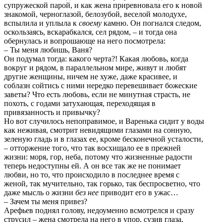
супружеской парой, и как жена приревновала его к новой
знакомой, черноглазой, белозубой, веселой молодухе,
вспылила и уплыла к
своему
камню. Он погнался следом,
оскользаясь, вскарабкался, сел рядом, – и тогда она
обернулась и вопрошающе на него посмотрела:
– Ты меня любишь, Ваня?
Он подумал тогда: какого черта?! Какая любовь, когда
вокруг и рядом, в параллельном мире, живут и любят
другие женщины, ничем не хуже, даже красивее, и
соблазн сойтись с ними нередко перевешивает божеские
заветы? Что есть любовь, если не минутная страсть, не
похоть, с годами затухающая, переходящая в
привязанность и привычку?
Но вот случилось непоправимое, и Варенька сидит у воды
как неживая, смотрит невидящими глазами на сонную,
зеленую гладь и в глазах ее, кроме бесконечной усталости,
– отторжение того, что так восхищало ее в прежней
жизни: моря, гор, неба, потому что жизненные радости
теперь недоступны ей. А он все так же не понимает
любви, но то, что происходило в последнее время с
женой, так мучительно, так горько, так беспросветно, что
даже мысль о жизни
без нее
приводит его в ужас…
– Зачем ты меня привез?
Арефьев поднял голову, недоуменно всмотрелся и сразу
струсил – жена смотрела на него в упор, сузив глаза,