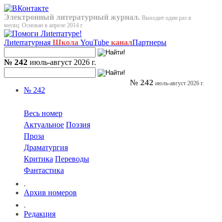
Электронный литературный журнал.
Выходит один раз в
месяц. Основан в апреле 2014 г.
Лиterraтурная
Школа
YouTube
канал
Партнеры
№ 242
июль-август 2026 г.
№ 242
июль-август 2026 г.
№ 242
Весь номер
Актуальное
Поэзия
Проза
Драматургия
Критика
Переводы
Фантастика
.
Архив номеров
.
Редакция