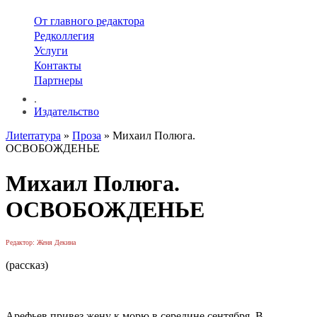
От главного редактора
Редколлегия
Услуги
Контакты
Партнеры
.
Издательство
Лиterraтура
»
Проза
» Михаил Полюга.
ОСВОБОЖДЕНЬЕ
Михаил Полюга.
ОСВОБОЖДЕНЬЕ
Редактор: Женя Декина
(рассказ)
Арефьев привез жену к морю в середине сентября. В