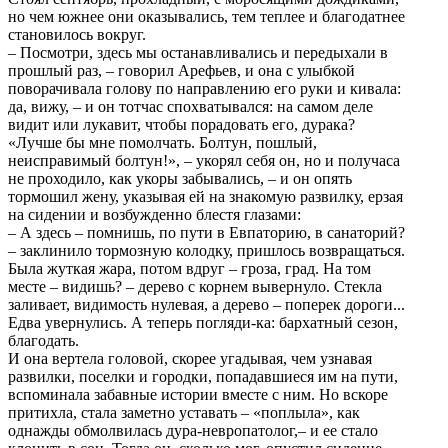
но чем южнее они оказывались, тем теплее и благодатнее
становилось вокруг.
– Посмотри, здесь мы останавливались и передыхали в
прошлый раз, – говорил Арефьев, и она с улыбкой
поворачивала голову по направлению его руки и кивала:
да, вижу, – и он тотчас спохватывался: на самом деле
видит или лукавит, чтобы порадовать его, дурака?
«Лучше бы мне помолчать. Болтун, пошлый,
неисправимый болтун!», – укорял себя он, но и получаса
не проходило, как укоры забывались, – и он опять
тормошил жену, указывая ей на знакомую развилку, ерзая
на сидении и возбужденно блестя глазами:
– А здесь – помнишь, по пути в Евпаторию, в санаторий?
– заклинило тормозную колодку, пришлось возвращаться.
Была жуткая жара, потом вдруг – гроза, град. На том
месте – видишь? – дерево с корнем вывернуло. Стекла
заливает, видимость нулевая, а дерево – поперек дороги...
Едва увернулись. А теперь погляди-ка: бархатный сезон,
благодать.
И она вертела головой, скорее угадывая, чем узнавая
развилки, поселки и городки, попадавшиеся им на пути,
вспоминала забавные истории вместе с ним. Но вскоре
притихла, стала заметно уставать – «поплыла», как
однажды обмолвилась дура-невропатолог,– и ее стало