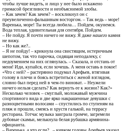
чтобы лучше видеть, и лицо у нее было искажено
гримасой брезгливости и необъяснимой злобы.
– Как зачем? Как зачем? – воскликнул он с
преувеличенно-фальшивым восторгом. – Так ведь – море!
Варенька, море! Ты всегда любила… Пойдем, окунемся.
Вода теплая, удивительная для сентября. Пойдем.
– Не пойду. Я почти ничего не вижу. Я даже
нашего
камня
не вижу.
– Но как же?..
– Я не пойду! – крикнула она свистящим, истеричным
шепотом, так что парочка, сидящая неподалеку, с
недоумением на них оглянулась. – Сказала, и отстань от
меня! Иди, купайся, если хочешь. А меня оставь в покое!
«Что с ней? – растерянно подумал Арефьев, втягивая
голову в плечи и боясь встретиться с женой взглядом,
словно был перед ней в чем-то виноват. – Неужели
ничего нельзя сделать? Как вернуть ее к жизни? Как?»
Несколько человек – смуглый, моложавый мужчина
спортивного вида и две ярко накрашенные девушки с
разноцветными волосами – спустились по ступеням на
пляж и прошли, смеясь и хрустя галькой, на террасу
ресторана. Тотчас музыка заиграла громче, загремели
дубовые скамьи, мелькнула белая рубашка армянина-
официанта.
– Варенька, а что если?.. – кивком головы Арефьев указал