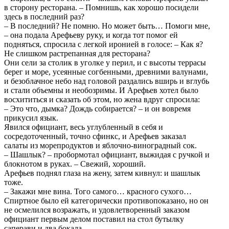
в сторону ресторана. – Помнишь, как хорошо посидели
здесь в последний раз?
– В последний? Не помню. Но может быть… Помоги мне,
– она подала Арефьеву руку, и когда тот помог ей
подняться, спросила с легкой иронией в голосе: – Как я?
Не слишком растрепанная для ресторана?
Они сели за столик в уголке у перил, и с высоты террасы
берег и море, усеянные согбенными, древними валунами,
и безоблачное небо над головой раздались вширь и вглубь
и стали объемны и необозримы. И Арефьев хотел было
восхититься и сказать об этом, но жена вдруг спросила:
– Это что, дымка? Дождь собирается? – и он вовремя
прикусил язык.
Явился официант, весь углубленный в себя и
сосредоточенный, точно сфинкс, и Арефьев заказал
салаты из морепродуктов и яблочно-виноградный сок.
– Шашлык? – пробормотал официант, выжидая с ручкой и
блокнотом в руках. – Свежий, хороший.
Арефьев поднял глаза на жену, затем кивнул: и шашлык
тоже.
– Закажи мне вина. Того самого… красного сухого…
Спиртное было ей категорически противопоказано, но он
не осмелился возражать, и удовлетворенный заказом
официант первым делом поставил на стол бутылку
саперави и два бокала.