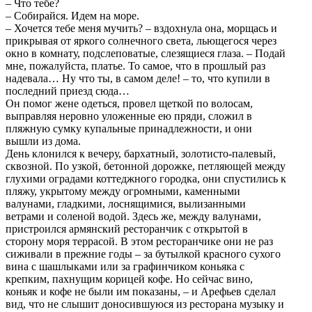
– Что тебе?
– Собирайся. Идем на море.
– Хочется тебе меня мучить? – вздохнула она, морщась и
прикрывая от яркого солнечного света, льющегося через
окно в комнату, подслеповатые, слезящиеся глаза. – Подай
мне, пожалуйста, платье. То самое, что в прошлый раз
надевала… Ну что ты, в самом деле! – то, что купили в
последний приезд сюда…
Он помог жене одеться, провел щеткой по волосам,
выправляя неровно уложенные ею пряди, сложил в
пляжную сумку купальные принадлежности, и они
вышли из дома.
День клонился к вечеру, бархатный, золотисто-палевый,
сквозной. По узкой, бетонной дорожке, петляющей между
глухими оградами коттеджного городка, они спустились к
пляжу, укрытому между огромными, каменными
валунами, гладкими, лоснящимися, вылизанными
ветрами и соленой водой. Здесь же, между валунами,
пристроился армянский ресторанчик с открытой в
сторону моря террасой. В этом ресторанчике они не раз
сиживали в прежние годы – за бутылкой красного сухого
вина с шашлыками или за графинчиком коньяка с
крепким, пахнущим корицей кофе. Но сейчас вино,
коньяк и кофе не были им показаны, – и Арефьев сделал
вид, что не слышит доносившуюся из ресторана музыку и