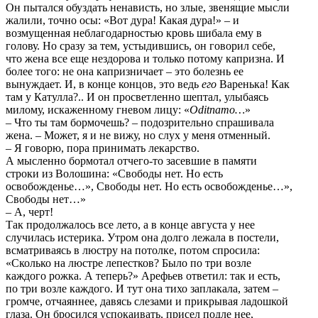
Он пытался обуздать ненависть, но злые, звенящие мысли
жалили, точно осы: «Вот дура! Какая дура!» – и
возмущенная неблагодарностью кровь шибала ему в
голову. Но сразу за тем, устыдившись, он говорил себе,
что жена все еще нездорова и только потому капризна. И
более того: не она капризничает – это болезнь ее
вынуждает. И, в конце концов, это ведь
его
Варенька! Как
там у Катулла?.. И он просветленно шептал, улыбаясь
милому, искаженному гневом лицу: «
Odi
tn
amo
…
»
– Что ты там бормочешь? – подозрительно спрашивала
жена. – Может, я и не вижу, но слух у меня отменный.
– Я говорю, пора принимать лекарство.
А мысленно бормотал отчего-то засевшие в памяти
строки из Волошина: «Свободы нет. Но есть
освобожденье…», Свободы нет. Но есть освобожденье…»,
Свободы нет…»
– А, черт!
Так продолжалось все лето, а в конце августа у нее
случилась истерика. Утром она долго лежала в постели,
всматриваясь в люстру на потолке, потом спросила:
«Сколько на люстре лепестков? Было по три возле
каждого рожка. А теперь?» Арефьев ответил: так и есть,
по три возле каждого. И тут она тихо заплакала, затем –
громче, отчаяннее, давясь слезами и прикрывая ладошкой
глаза. Он бросился успокаивать, присел подле нее,