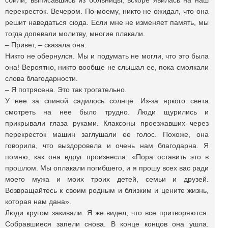
сбили, выписавшись из больницы, вскоре явилась на наш
перекресток. Вечером. По-моему, никто не ожидал, что она
решит наведаться сюда. Если мне не изменяет память, мы
тогда допевали молитву, многие плакали.
– Привет, – сказала она.
Никто не обернулся. Мы и подумать не могли, что это была
она! Вероятно, никто вообще не слышал ее, пока смолкали
слова благодарности.
– Я потрясена. Это так трогательно.
У нее за спиной садилось солнце. Из-за яркого света
смотреть на нее было трудно. Люди щурились и
прикрывали глаза руками. Клаксоны проезжавших через
перекресток машин заглушали ее голос. Похоже, она
говорила, что выздоровела и очень нам благодарна. Я
помню, как она вдруг произнесла: «Пора оставить это в
прошлом. Мы оплакали погибшего, и я прошу всех вас ради
моего мужа и моих троих детей, семьи и друзей.
Возвращайтесь к своим родным и близким и цените жизнь,
которая нам дана».
Люди кругом закивали. Я же видел, что все притворяются.
Собравшиеся запели снова. В конце концов она ушла.