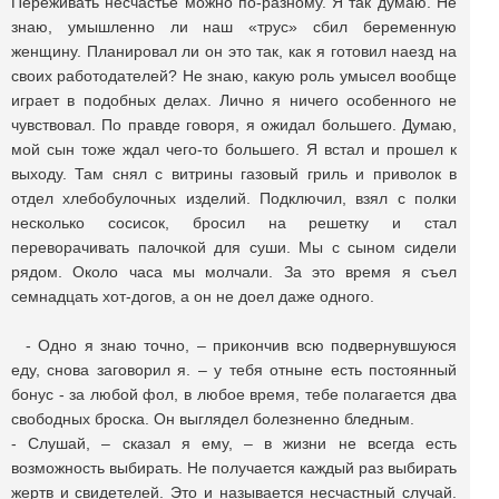
Переживать несчастье можно по-разному. Я так думаю. Не
знаю, умышленно ли наш «трус» сбил беременную
женщину. Планировал ли он это так, как я готовил наезд на
своих работодателей? Не знаю, какую роль умысел вообще
играет в подобных делах. Лично я ничего особенного не
чувствовал. По правде говоря, я ожидал большего. Думаю,
мой сын тоже ждал чего-то большего. Я встал и прошел к
выходу. Там снял с витрины газовый гриль и приволок в
отдел хлебобулочных изделий. Подключил, взял с полки
несколько сосисок, бросил на решетку и стал
переворачивать палочкой для суши. Мы с сыном сидели
рядом. Около часа мы молчали. За это время я съел
семнадцать хот-догов, а он не доел даже одного.
- Одно я знаю точно, – прикончив всю подвернувшуюся
еду, снова заговорил я. – у тебя отныне есть постоянный
бонус - за любой фол, в любое время, тебе полагается два
свободных броска. Он выглядел болезненно бледным.
- Слушай, – сказал я ему, – в жизни не всегда есть
возможность выбирать. Не получается каждый раз выбирать
жертв и свидетелей. Это и называется несчастный случай.