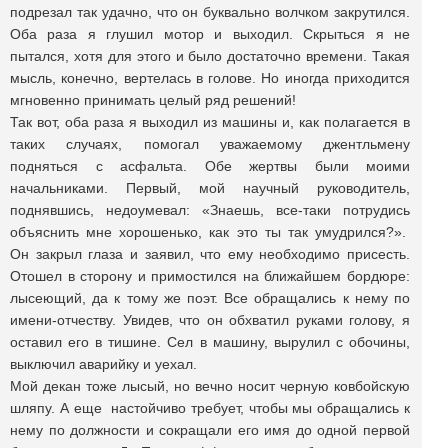
подрезал так удачно, что он буквально волчком закрутился.
Оба раза я глушил мотор и выходил. Скрыться я не
пытался, хотя для этого и было достаточно времени. Такая
мысль, конечно, вертелась в голове. Но иногда приходится
мгновенно принимать целый ряд решений!
Так вот, оба раза я выходил из машины и, как полагается в
таких случаях, помогал уважаемому джентльмену
подняться с асфальта. Обе жертвы были моими
начальниками. Первый, мой научный руководитель,
поднявшись, недоумевал: «Знаешь, все-таки потрудись
объяснить мне хорошенько, как это ты так умудрился?».
Он закрыл глаза и заявил, что ему необходимо присесть.
Отошел в сторону и примостился на ближайшем бордюре:
лысеющий, да к тому же поэт. Все обращались к нему по
имени-отчеству. Увидев, что он обхватил руками голову, я
оставил его в тишине. Сел в машину, вырулил с обочины,
выключил аварийку и уехал.
Мой декан тоже лысый, но вечно носит черную ковбойскую
шляпу. А еще настойчиво требует, чтобы мы обращались к
нему по должности и сокращали его имя до одной первой