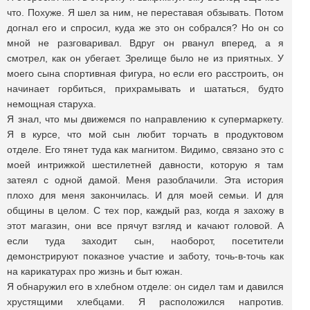
что. Похуже. Я шел за ним, не переставая обзывать. Потом
догнал его и спросил, куда же это он собрался? Но он со
мной не разговаривал. Вдруг он рванул вперед, а я
смотрел, как он убегает. Зрелище было не из приятных. У
моего сына спортивная фигура, но если его расстроить, он
начинает горбиться, прихрамывать и шататься, будто
немощная старуха.
Я знал, что мы движемся по направлению к супермаркету.
Я в курсе, что мой сын любит торчать в продуктовом
отделе. Его тянет туда как магнитом. Видимо, связано это с
моей интрижкой шестилетней давности, которую я там
затеял с одной дамой. Меня разоблачили. Эта история
плохо для меня закончилась. И для моей семьи. И для
общины в целом. С тех пор, каждый раз, когда я захожу в
этот магазин, они все прячут взгляд и качают головой. А
если туда заходит сын, наоборот, посетители
демонстрируют показное участие и заботу, точь-в-точь как
на карикатурах про жизнь и быт южан.
Я обнаружил его в хлебном отделе: он сидел там и давился
хрустящими хлебцами. Я расположился напротив.