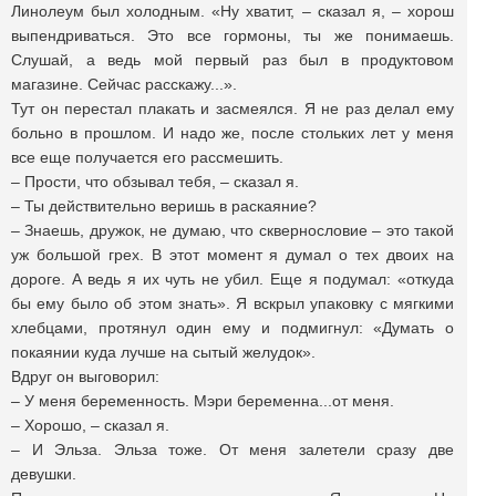
Линолеум был холодным. «Ну хватит, – сказал я, – хорош
выпендриваться. Это все гормоны, ты же понимаешь.
Слушай, а ведь мой первый раз был в продуктовом
магазине. Сейчас расскажу...».
Тут он перестал плакать и засмеялся. Я не раз делал ему
больно в прошлом. И надо же, после стольких лет у меня
все еще получается его рассмешить.
– Прости, что обзывал тебя, – сказал я.
– Ты действительно веришь в раскаяние?
– Знаешь, дружок, не думаю, что сквернословие – это такой
уж большой грех. В этот момент я думал о тех двоих на
дороге. А ведь я их чуть не убил. Еще я подумал: «откуда
бы ему было об этом знать». Я вскрыл упаковку с мягкими
хлебцами, протянул один ему и подмигнул: «Думать о
покаянии куда лучше на сытый желудок».
Вдруг он выговорил:
– У меня беременность. Мэри беременна...от меня.
– Хорошо, – сказал я.
– И Эльза. Эльза тоже. От меня залетели сразу две
девушки.