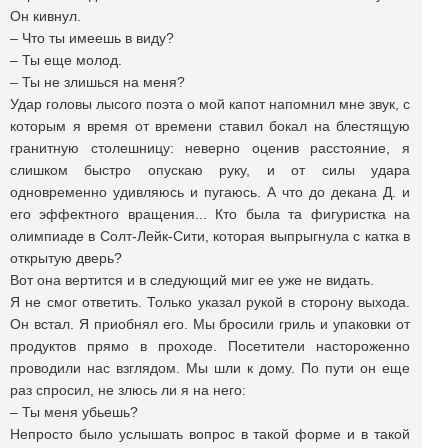
Он кивнул.
– Что ты имеешь в виду?
– Ты еще молод.
– Ты не злишься на меня?
Удар головы лысого поэта о мой капот напомнил мне звук, с
которым я время от времени ставил бокал на блестящую
гранитную столешницу: неверно оценив расстояние, я
слишком быстро опускаю руку, и от силы удара
одновременно удивляюсь и пугаюсь. А что до декана Д. и
его эффектного вращения... Кто была та фигуристка на
олимпиаде в Солт-Лейк-Сити, которая выпрыгнула с катка в
открытую дверь?
Вот она вертится и в следующий миг ее уже не видать.
Я не смог ответить. Только указал рукой в сторону выхода.
Он встал. Я приобнял его. Мы бросили гриль и упаковки от
продуктов прямо в проходе. Посетители настороженно
проводили нас взглядом. Мы шли к дому. По пути он еще
раз спросил, не злюсь ли я на него:
­­– Ты меня убьешь?
Непросто было услышать вопрос в такой форме и в такой