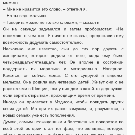
момент.
– Мне не нравится это слово, – ответил я.
– Но ты ведь молчишь.
– Говорить можно не только словами, – сказал я.
Он на секунду задумался и затем пробормотал: «Не
понимаю, о чем ты». Я ничего не сказал, предоставив ему
возможность додумать самостоятельно.
Насколько мне известно, сын до сих пор дружен с
женщинами, которые родили от него, когда ему было
четырнадцать-пятнадцать лет. Он вполне в состоянии
поддержать их морально и материально. Наверное.
Кажется, он сейчас женат. С его супругой я виделся
мельком. Она родила ему четверых детей. Живут они с ее
родителями в Швеции, там у них дом в какой-то деревушке,
если верить открыткам, приходящим время от времени.
Иногда он прилетает в Мэдисон, чтобы повидать других
своих детей. Матери их давно замужем, и, разумеется, в
новых семьях уже есть пополнения.
Думаю, самым неожиданным и болезненным поворотом во
всей этой истории стал тот факт, что женщина, которую