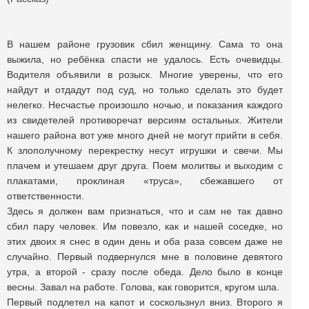
В нашем районе грузовик сбил женщину. Сама то она
выжила, но ребёнка спасти не удалось. Есть очевидцы.
Водителя объявили в розыск. Многие уверены, что его
найдут и отдадут под суд, но только сделать это будет
нелегко. Несчастье произошло ночью, и показания каждого
из свидетелей противоречат версиям остальных. Жители
нашего района вот уже много дней не могут прийти в себя.
К злополучному перекрестку несут игрушки и свечи. Мы
плачем и утешаем друг друга. Поем молитвы и выходим с
плакатами, проклиная «труса», сбежавшего от
ответственности.
Здесь я должен вам признаться, что и сам не так давно
сбил пару человек. Им повезло, как и нашей соседке, но
этих двоих я снес в один день и оба раза совсем даже не
случайно. Первый подвернулся мне в половине девятого
утра, а второй - сразу после обеда. Дело было в конце
весны. Завал на работе. Голова, как говорится, кругом шла.
Первый подлетел на капот и соскользнул вниз. Второго я