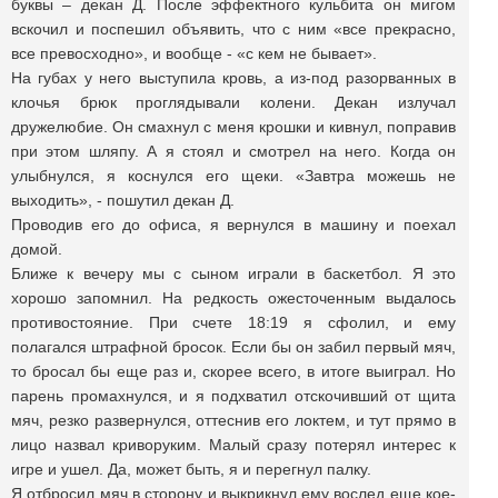
буквы – декан Д. После эффектного кульбита он мигом
вскочил и поспешил объявить, что с ним «все прекрасно,
все превосходно», и вообще - «с кем не бывает».
На губах у него выступила кровь, а из-под разорванных в
клочья брюк проглядывали колени. Декан излучал
дружелюбие. Он смахнул с меня крошки и кивнул, поправив
при этом шляпу. А я стоял и смотрел на него. Когда он
улыбнулся, я коснулся его щеки. «Завтра можешь не
выходить», - пошутил декан Д.
Проводив его до офиса, я вернулся в машину и поехал
домой.
Ближе к вечеру мы с сыном играли в баскетбол. Я это
хорошо запомнил. На редкость ожесточенным выдалось
противостояние. При счете 18:19 я сфолил, и ему
полагался штрафной бросок. Если бы он забил первый мяч,
то бросал бы еще раз и, скорее всего, в итоге выиграл. Но
парень промахнулся, и я подхватил отскочивший от щита
мяч, резко развернулся, оттеснив его локтем, и тут прямо в
лицо назвал криворуким. Малый сразу потерял интерес к
игре и ушел. Да, может быть, я и перегнул палку.
Я отбросил мяч в сторону и выкрикнул ему вослед еще кое-