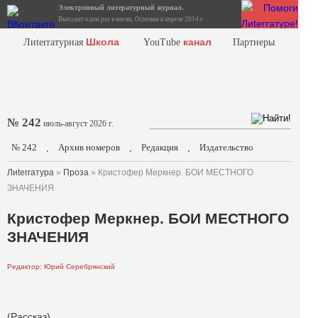
Электронный литературный журнал.
Выходит один раз в месяц. Основан в апреле 2014 г.
Школа
канал
Лиterraтурная
YouTube
Партнеры
№ 242
июль-август 2026 г.
№ 242
Архив номеров
Редакция
Издательство
.
.
.
Лиterraтура
»
Проза
» Кристофер Меркнер. БОИ МЕСТНОГО
ЗНАЧЕНИЯ
Кристофер Меркнер. БОИ МЕСТНОГО
ЗНАЧЕНИЯ
Редактор: Юрий Серебрянский
(Рассказ)