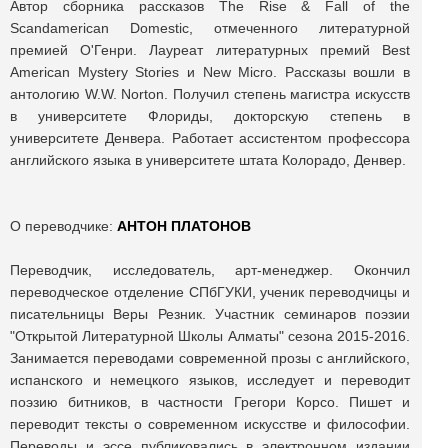
Автор сборника рассказов The Rise & Fall of the
Scandamerican Domestic, отмеченного литературной
премией О'Генри. Лауреат литературных премий Best
American Mystery Stories и New Micro. Рассказы вошли в
антологию W.W. Norton. Получил степень магистра искусств
в университете Флориды, докторскую степень в
университете Денвера. Работает ассистентом профессора
английского языка в университете штата Колорадо, Денвер.
О переводчике:
АНТОН ПЛАТОНОВ
Переводчик, исследователь, арт-менеджер. Окончил
переводческое отделение СПбГУКИ, ученик переводчицы и
писательницы Веры Резник. Участник семинаров поэзии
"Открытой Литературной Школы Алматы" сезона 2015-2016.
Занимается переводами современной прозы с английского,
испанского и немецкого языков, исследует и переводит
поэзию битников, в частности Грегори Корсо. Пишет и
переводит тексты о современном искусстве и философии.
Переводы и эссе публиковались в электронном издании