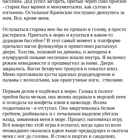
бассейна. Дед успел загореть, бритый череп сиял бронзой
- старик был мрачен и монументален, как султан в
изгнании. Остальные Краевские послушно двинулись за
ним. Все, кроме меня.
Ослушаться старика мне бы не пришло в голову, я просто
растерялся. Приехать к морю и купаться в каком-то
дурацком бассейне? В этот самый момент к платформе
причалил вагон фуникулёра и приветливо распахнул
двери. Толстяк, похожий на дачника, и женщина в
изумрудной пижаме неспешно вошли внутрь. Я включил
режим невидимости и прошмыгнул за ними. Двери
закрылись. Вагон беззвучно тронулся и покатил вниз.
Мимо проплывали кусты красных рододендронов и
пальмы с волосатыми, как орангутаньи ноги, стволами.
Первым делом я подбежал к морю. Галька в полосе
прибоя была мелкая, она звонко шуршала в морской пене
и походила на конфеты изюм в шоколаде. Волна
подкатывала - я отступал. Она закручивалась белым
гребнем, разбивалась и с печальным выдохом убегала
назад, заманивая меня в море. Процесс напоминал игру.
Всё коварство этой игры я испытал, когда одна из волн
неожиданно оказалась вдвое выше предыдущих и окатила
меня с ног до головы. Я стоял в шортах и сандалиях,