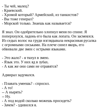
- Ты чей, малец?
- Краевский.
- Хромой который? Армейский, из танкистов?
- Вы тоже генерал?
- Морской только. Знаешь как называется?
Я знал. Он одобрительно хлопнул меня по спине. Я
поперхнулся, ладонь его была как лопата. Он засмеялся.
Из седых волос на груди взглядывала некрасивая русалка
с огромными сиськами. На плече синел якорь, его
обвивали две змеи с острыми языками.
- Это жало? - я ткнул в змею.
- Язык это. У них яд в зубах.
- А как же они сами не отравятся?
Адмирал задумался.
- Плавать умеешь? - спросил.
- А то!
-- А нырять?
-- Ну.
- А под водой сколько можешь просидеть?
- Зачем? - удивился я.