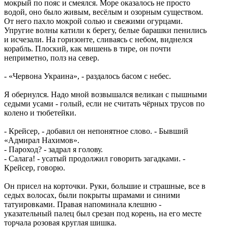
мокрый по пояс и смеялся. Море оказалось не просто
водой, оно было живым, весёлым и озорным существом.
От него пахло мокрой солью и свежими огурцами.
Упругие волны катили к берегу, белые барашки пенились
и исчезали. На горизонте, сливаясь с небом, виднелся
корабль. Плоский, как мишень в тире, он почти
неприметно, полз на север.
- «Червона Украина», - раздалось басом с небес.
Я обернулся. Надо мной возвышался великан с пышными
седыми усами - голый, если не считать чёрных трусов по
колено и тюбетейки.
- Крейсер, - добавил он непонятное слово. - Бывший
«Адмирал Нахимов».
- Пароход? - задрал я голову.
- Салага! - усатый продолжил говорить загадками. -
Крейсер, говорю.
Он присел на корточки. Руки, большие и страшные, все в
седых волосах, были покрыты шрамами и синими
татуировками. Правая напоминала клешню -
указательный палец был срезан под корень, на его месте
торчала розовая круглая шишка.