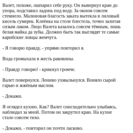
Валет, похоже, ошпарил себе руку. Он вывернул кран до
упора, подставил ладонь под воду. За окном совсем
стемнело. Малиновая благость заката вытекла в лиловый
кисель сумерек. Клеёнка на столе блестела, точно залитая
сизым лаком. Лицо Валета казалось совсем тёмным, лишь
белая майка да зубы. Должно быть так выглядят те самые
карибские ловцы жемчуга.
- Я говорю правду, - упрямо повторил я.
Вода громыхала в жесть раковины.
- Правду говорю! - крикнул громче.
Валет повернулся. Лениво ухмыльнулся. Воняло сырой
гарью и жжёным маслом.
- Докажи.
Я оглядел кухню. Как? Валет снисходительно улыбаясь,
наблюдал за мной. Потом он закрутил кран. На кухне
стало совсем тихо.
- Докажи, - повторил он почти ласково.