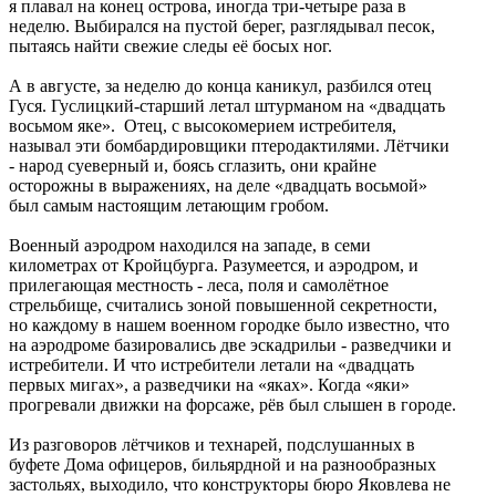
я плавал на конец острова, иногда три-четыре раза в
неделю. Выбирался на пустой берег, разглядывал песок,
пытаясь найти свежие следы её босых ног.
А в августе, за неделю до конца каникул, разбился отец
Гуся. Гуслицкий-старший летал штурманом на «двадцать
восьмом яке». Отец, с высокомерием истребителя,
называл эти бомбардировщики птеродактилями. Лётчики
- народ суеверный и, боясь сглазить, они крайне
осторожны в выражениях, на деле «двадцать восьмой»
был самым настоящим летающим гробом.
Военный аэродром находился на западе, в семи
километрах от Кройцбурга. Разумеется, и аэродром, и
прилегающая местность - леса, поля и самолётное
стрельбище, считались зоной повышенной секретности,
но каждому в нашем военном городке было известно, что
на аэродроме базировались две эскадрильи - разведчики и
истребители. И что истребители летали на «двадцать
первых мигах», а разведчики на «яках». Когда «яки»
прогревали движки на форсаже, рёв был слышен в городе.
Из разговоров лётчиков и технарей, подслушанных в
буфете Дома офицеров, бильярдной и на разнообразных
застольях, выходило, что конструкторы бюро Яковлева не