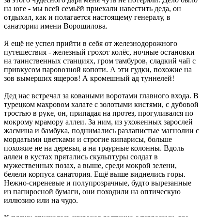
на юге - мы всей семьёй приехали навестить деда, он
отдыхал, как и полагается настоящему генералу, в
санатории имени Ворошилова.
Я ещё не успел прийти в себя от железнодорожного
путешествия - железный грохот колёс, ночные остановки
на таинственных станциях, гром тамбуров, сладкий чай с
привкусом паровозной копоти. А эти гудки, похожие на
зов вымерших ящеров! А кромешный ад туннелей!
Дед нас встречал за коваными воротами главного входа. В
турецком махровом халате с золотыми кистями, с дубовой
тростью в руке, он, припадая на протез, прогуливался по
мокрому мрамору аллеи. За ним, из ухоженных зарослей
жасмина и бамбука, поднимались разлапистые магнолии с
мордатыми цветками и строгие кипарисы, больше
похожие не на деревья, а на траурные колонны. Вдоль
аллеи в кустах прятались скульптуры солдат в
мужественных позах, а выше, среди мокрой зелени,
белели корпуса санатория. Ещё выше виднелись горы.
Нежно-сиреневые и полупрозрачные, будто вырезанные
из папиросной бумаги, они походили на оптическую
иллюзию или на чудо.