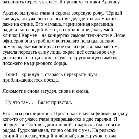
различить перестук колёс. Я протянул спички Арахису.
Арахис выпучил глаза и скроил зверскую рожу. Чёрный
как жук, он уже был волосат везде, где только можно -
даже на спине. Его мамаша, гарнизонная красавица
радикально гнедой масти, со вполне предсказуемой
кличкой Кармен - на концертах самодеятельности в Доме
офицеров она утробным контральто пела цыганские
романсы, аккомпанируя себе на гитаре с алым бантом, -
сумела передать сыну лишь окрас, всё остальное ему
досталось от отца - хохла Гулько, круглолицего амбала,
похожего на циркового борца.
- Тяни! - крикнул я, стараясь перекрыть шум
приближающегося поезда.
Локомотив снова загудел, снова и снова.
- Ну что там… - Валет привстал,
Его глаза расширились. Просто как в мультфильме, когда у
кого-то от ужаса глаза превращаются в две тарелки. Я
обернулся. Состав - длиннющий товарняк - был совсем
рядом. Гудок завывал, точно сошёл с ума. На рельсах,
спиной к поезду, тощий и чёрный, как стручок, стоял