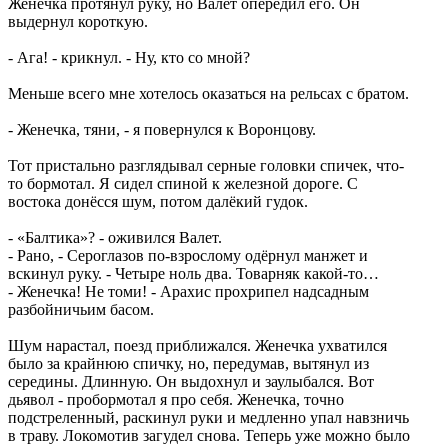
Женечка протянул руку, но Валет опередил его. Он
выдернул короткую.
- Ага! - крикнул. - Ну, кто со мной?
Меньше всего мне хотелось оказаться на рельсах с братом.
- Женечка, тяни, - я повернулся к Воронцову.
Тот пристально разглядывал серные головки спичек, что-
то бормотал. Я сидел спиной к железной дороге. С
востока донёсся шум, потом далёкий гудок.
- «Балтика»? - оживился Валет.
- Рано, - Сероглазов по-взрослому одёрнул манжет и
вскинул руку. - Четыре ноль два. Товарняк какой-то…
- Женечка! Не томи! - Арахис прохрипел надсадным
разбойничьим басом.
Шум нарастал, поезд приближался. Женечка ухватился
было за крайнюю спичку, но, передумав, вытянул из
середины. Длинную. Он выдохнул и заулыбался. Вот
дьявол - пробормотал я про себя. Женечка, точно
подстреленный, раскинул руки и медленно упал навзничь
в траву. Локомотив загудел снова. Теперь уже можно было