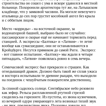
строительства он сошел с ума и вскоре удавился в местной
больнице. Похоронили архитектора тут же, на Латышском
кладбище, что у замковой часовни. На могиле невезучего
итальянца до сих пор грустит кособокий ангел без крыла
и с оббитым лицом.
Место «корриды» - на восточной окраине, за
водонапорной башней, выбрано было не случайно:
пассажирские и скорые ещё не начинают тормозить перед
станцией. А экспрессы «Балтика» и «Латвия» - те летят
вообще как сумасшедшие, они не останавливаются в
Кройцбурге. Несутся прямиком до самой Риги. Экспресс
- вот главное испытание. «Балтику» мы ждали в четыре
пятнадцать, «Латвия» появлялась ровно в семь вечера.
Семичасовой экспресс был прекрасен и страшен. Как
огнедышащий дракон. Должно быть такой же сплав ужаса
и восторга испытывали те древние рыцари, что выходили
на поединок с чешуйчатым пожирателем девственниц.
За спиной садилось солнце. Сентябрьское небо розовело
как зефир. Рельсы расплавленной ртутной стрелой
сходились на горизонте. Из пустоты, из звона кузнечиков,
из вечерней одури умирающего лета возникал тихий звук
- не звук, предчувствие звука. Подошвы ловили зуд