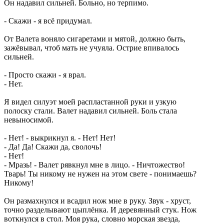
Он надавил сильней. Больно, но терпимо.
- Скажи - я всё придумал.
От Валета воняло сигаретами и мятой, должно быть,
зажёвывал, чтоб мать не учуяла. Острие впивалось
сильней.
- Просто скажи - я врал.
- Нет.
Я видел силуэт моей распластанной руки и узкую
полоску стали. Валет надавил сильней. Боль стала
невыносимой.
- Нет! - выкрикнул я. - Нет! Нет!
- Да! Да! Скажи да, сволочь!
- Нет!
- Мразь! - Валет рявкнул мне в лицо. - Ничтожество!
Тварь! Ты никому не нужен на этом свете - понимаешь?
Никому!
Он размахнулся и всадил нож мне в руку. Звук - хруст,
точно разделывают цыплёнка. И деревянный стук. Нож
воткнулся в стол. Моя рука, словно морская звезда,