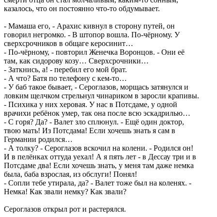
казалось, что он постоянно что-то обдумывает.
- Мамаша его, - Арахис кивнул в сторону путей, он
говорил негромко. - В штопор вошла. По-чёрному. У
сверхсрочников в общаге керосинит…
- По-чёрному, - повторил Женечка Воронцов. - Они её
там, как сидорову козу… Сверхсрочники…
- Заткнись, а! - перебил его мой брат.
- А что? Батя по телефону с кем-то…
- У баб такое бывает, - Сероглазов, морщась затянулся и
ловким щелчком стрельнул чинариком в заросли крапивы.
- Психика у них херовая. У нас в Потсдаме, у одной
врачихи ребёнок умер, так она после всю эскадрилью…
- С горя? Да? - Валет зло сплюнул. - Ещё один доктор,
твою мать! Из Потсдама! Если хочешь знать я сам в
Германии родился…
- А толку? - Сероглазов вскочил на колени. - Родился он!
И в пелёнках оттуда уехал! А я пять лет - в Дессау три и в
Потсдаме два! Если хочешь знать, у меня там даже немка
была, баба взрослая, из обслуги! Понял!
- Сопли тебе утирала, да? - Валет тоже был на коленях. -
Немка! Как звали немку? Как звали?
Сероглазов открыл рот и растерялся.