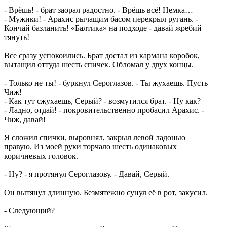
- Врёшь! - брат заорал радостно. - Врёшь всё! Немка…
- Мужики! - Арахис рычащим басом перекрыл ругань. -
Кончай базланить! «Балтика» на подходе - давай жребий
тянуть!
Все сразу успокоились. Брат достал из кармана коробок,
вытащил оттуда шесть спичек. Обломал у двух концы.
- Только не ты! - буркнул Сероглазов. - Ты жухаешь. Пусть
Чиж!
- Как тут сжухаешь, Серый? - возмутился брат. - Ну как?
- Ладно, отдай! - покровительственно пробасил Арахис. -
Чиж, давай!
Я сложил спички, выровнял, закрыл левой ладонью
правую. Из моей руки торчало шесть одинаковых
коричневых головок.
- Ну? - я протянул Сероглазову. - Давай, Серый.
Он вытянул длинную. Безмятежно сунул её в рот, закусил.
- Следующий?