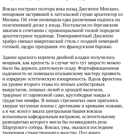
Вокзал построил полтора века назад Джузеппе Монзано,
ненароком застрявший в латгальской глуши архитектор из
Милана. Об этом оповещала едва различимая надпись на
позеленевшей доске у входа. Ностальгия по бергамским
закатам в сочетании с провинциальной тоской породили
архитектурное чудовище. Темпераментный Джузеппе
храбро смешал мавританский стиль с поздней немецкой
готикой, щедро приправив это французским барокко.
Здание красного кирпича двойной кладки получилось
мощным, как крепость: в случае чего тут запросто можно
было бы держать длительную осаду. Фортификационная
надежность не помешала итальянскому мастеру проявить
и изрядную эстетическую изощренность. Вдоль фронтона
на уровне второго этажа из лепных алебастровых
выкрутасов, хищных лилий и орхидей вылезали,
траурные от паровозной сажи, крутобедрые наяды и
грудастые нимфы. В нишах стрельчатых окон прятались
хмурые чугунные воины с дротиками и кривыми ножами,
а в час ясного заката центральная башня вокзала
вспыхивала кафедральным витражом, ослепительному
разноцветью которого могла бы позавидовать роза
Шартрского собора. Вокзал, увы, оказался последним
творением странствующего маэстро. Под конец