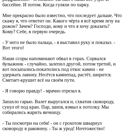
бассейне. И потом. Когда гуляли по парку.
Мне прекрасно было известно, что последует дальше. Что
скажу я, что ответит он. Какого чёрта я всё время лезу на
рожон? Зачем? Господи, кому и что я хочу доказать?
Кому? Себе, в первую очередь.
- У него не было пальца, - я выставил руку и показал. -
Вот этого!
Наши ссоры напоминают обвал в горах. Сорвался
булыжник - случайно, залепил другой, потом третий, и
вот посыпались-покатились под откос камни - не
удержать лавину. Несётся камнепад, растёт, ширится.
Сметает-крушит всё на своём пути.
- Я говорю правду! - мрачно отрезал я.
Запахло гарью. Валет выругался и, схватив сковороду,
сунул её под кран. Пар, шипя, взмыл к потолку. Мы
собирались жарить яичницу.
- Ты посмотри на себя! - он с грохотом швырнул
сковороду в раковину. - Ты ж урод! Ничтожество!