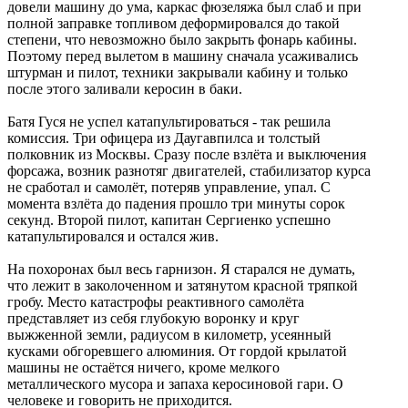
довели машину до ума, каркас фюзеляжа был слаб и при
полной заправке топливом деформировался до такой
степени, что невозможно было закрыть фонарь кабины.
Поэтому перед вылетом в машину сначала усаживались
штурман и пилот, техники закрывали кабину и только
после этого заливали керосин в баки.
Батя Гуся не успел катапультироваться - так решила
комиссия. Три офицера из Даугавпилса и толстый
полковник из Москвы. Сразу после взлёта и выключения
форсажа, возник разнотяг двигателей, стабилизатор курса
не сработал и самолёт, потеряв управление, упал. С
момента взлёта до падения прошло три минуты сорок
секунд. Второй пилот, капитан Сергиенко успешно
катапультировался и остался жив.
На похоронах был весь гарнизон. Я старался не думать,
что лежит в заколоченном и затянутом красной тряпкой
гробу. Место катастрофы реактивного самолёта
представляет из себя глубокую воронку и круг
выжженной земли, радиусом в километр, усеянный
кусками обгоревшего алюминия. От гордой крылатой
машины не остаётся ничего, кроме мелкого
металлического мусора и запаха керосиновой гари. О
человеке и говорить не приходится.