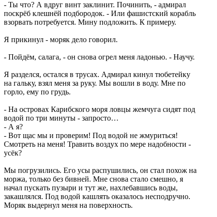
- Ты что? А вдруг винт заклинит. Починить, - адмирал
поскрёб клешнёй подбородок. - Или фашистский корабль
взорвать потребуется. Мину подложить. К примеру.
Я прикинул - моряк дело говорил.
- Пойдём, салага, - он снова огрел меня ладонью. - Научу.
Я разделся, остался в трусах. Адмирал кинул тюбетейку
на гальку, взял меня за руку. Мы вошли в воду. Мне по
горло, ему по грудь.
- На островах Карибского моря ловцы жемчуга сидят под
водой по три минуты - запросто…
- А я?
- Вот щас мы и проверим! Под водой не жмуриться!
Смотреть на меня! Травить воздух по мере надобности -
усёк?
Мы погрузились. Его усы распушились, он стал похож на
моржа, только без бивней. Мне снова стало смешно, я
начал пускать пузыри и тут же, нахлебавшись воды,
закашлялся. Под водой кашлять оказалось несподручно.
Моряк выдернул меня на поверхность.