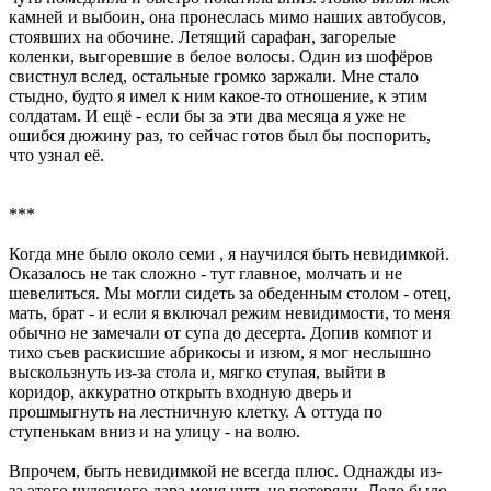
камней и выбоин, она пронеслась мимо наших автобусов,
стоявших на обочине. Летящий сарафан, загорелые
коленки, выгоревшие в белое волосы. Один из шофёров
свистнул вслед, остальные громко заржали. Мне стало
стыдно, будто я имел к ним какое-то отношение, к этим
солдатам. И ещё - если бы за эти два месяца я уже не
ошибся дюжину раз, то сейчас готов был бы поспорить,
что узнал её.
***
Когда мне было около семи , я научился быть невидимкой.
Оказалось не так сложно - тут главное, молчать и не
шевелиться. Мы могли сидеть за обеденным столом - отец,
мать, брат - и если я включал режим невидимости, то меня
обычно не замечали от супа до десерта. Допив компот и
тихо съев раскисшие абрикосы и изюм, я мог неслышно
выскользнуть из-за стола и, мягко ступая, выйти в
коридор, аккуратно открыть входную дверь и
прошмыгнуть на лестничную клетку. А оттуда по
ступенькам вниз и на улицу - на волю.
Впрочем, быть невидимкой не всегда плюс. Однажды из-
за этого чудесного дара меня чуть не потеряли. Дело было