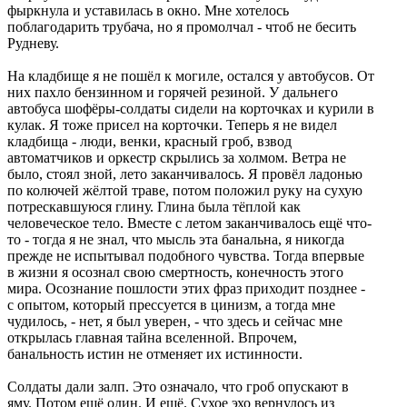
фыркнула и уставилась в окно. Мне хотелось
поблагодарить трубача, но я промолчал - чтоб не бесить
Рудневу.
На кладбище я не пошёл к могиле, остался у автобусов. От
них пахло бензинном и горячей резиной. У дальнего
автобуса шофёры-солдаты сидели на корточках и курили в
кулак. Я тоже присел на корточки. Теперь я не видел
кладбища - люди, венки, красный гроб, взвод
автоматчиков и оркестр скрылись за холмом. Ветра не
было, стоял зной, лето заканчивалось. Я провёл ладонью
по колючей жёлтой траве, потом положил руку на сухую
потрескавшуюся глину. Глина была тёплой как
человеческое тело. Вместе с летом заканчивалось ещё что-
то - тогда я не знал, что мысль эта банальна, я никогда
прежде не испытывал подобного чувства. Тогда впервые
в жизни я осознал свою смертность, конечность этого
мира. Осознание пошлости этих фраз приходит позднее -
с опытом, который прессуется в цинизм, а тогда мне
чудилось, - нет, я был уверен, - что здесь и сейчас мне
открылась главная тайна вселенной. Впрочем,
банальность истин не отменяет их истинности.
Солдаты дали залп. Это означало, что гроб опускают в
яму. Потом ещё один. И ещё. Сухое эхо вернулось из