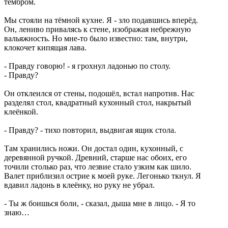
тембром.
Мы стояли на тёмной кухне. Я - зло подавшись вперёд.
Он, лениво привалясь к стене, изображая небрежную
вальяжность. Но мне-то было известно: там, внутри,
клокочет кипящая лава.
- Правду говорю! - я грохнул ладонью по столу.
- Правду?
Он отклеился от стены, подошёл, встал напротив. Нас
разделял стол, квадратный кухонный стол, накрытый
клеёнкой.
- Правду? - тихо повторил, выдвигая ящик стола.
Там хранились ножи. Он достал один, кухонный, с
деревянной ручкой. Древний, старше нас обоих, его
точили столько раз, что лезвие стало узким как шило.
Валет приблизил острие к моей руке. Легонько ткнул. Я
вдавил ладонь в клеёнку, но руку не убрал.
- Ты ж боишься боли, - сказал, дыша мне в лицо. - Я то
знаю…