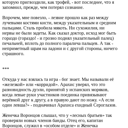
которую пригвоздили, как трофей, - вот последнее, что я
запомнил, прежде, чем потерял сознание.
Впрочем, мне повезло, - лезвие прошло как раз между
лучевыми костями кисти, между указательным и средним
пальцами. Сталь пробила мякоть. Ни сухожилия, ни
нервы не были задеты. Как сказал доктор, исход мог быть
гораздо (гораздо! - и грозно поднял указательный палец)
печальней, вплоть до полного паралича пальцев. А так -
неприметный шрам на ладони и с другой стороны, ничего
страшного.
***
Откуда у нас взялась та игра - бог знает. Мы называли её
«железкой» или «корридой». Арахис уверял, что это
разновидность дуэли, принятой у испанских моряков,
когда левые руки участников поединка привязывают
верёвкой друг к другу, а в правую дают по ножу. «А если
один левша?» - подначивал Арахиса ехидный Сероглазов.
Женечка Воронцов слышал, что у «лесных братьев» так
проверяли новых членов банды. Отец его, капитан
Воронцов, служил в «особом отделе» и Женечка