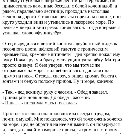
К пляжу спускалась широкая лестница с террасами, где
примостились каменные беседки с белой колоннадой, а
рядом, параллельно лестнице, проходила настоящая
железная дорога. Стальные рельсы горели на солнце, они
круто уходили вниз и утыкались в лазоревое море. По
рельсам вверх и вниз резво гонял вагон. Тогда впервые я
услышал слово «фуникулёр».
Отец вырядился в летний костюм - двубортный пиджак
песочного цвета, шёлковый галстук с тропическим
орнаментом, кремовые штиблеты - дед крепко пожал ему
руку. Пожал руку и брату, меня ущипнул за щёку. Матери
просто кивнул. Я был уверен, что мы тотчас же
отправимся на море - волшебный вагон доставит нас
прямо на пляж. Отсюда, сверху, я видел кромку берега с
зонтами и белую полоску прибоя. Ну и море, конечно.
- Так, - дед вскинул руку с часами. - Обед я заказал.
Тринадцать ноль-ноль. До обеда - бассейн.
- Папа… - пискнула мать и осеклась.
Простое это слово она произносила всегда с трудом,
почти с мукой. Мне показалось, что ей тоже очень хочется
на море. Дед не обратил на неё внимания, он повернулся
и, гвоздя палкой мраморные плиты, захромал в сторону