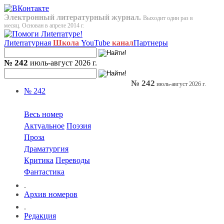
Электронный литературный журнал.
Выходит один раз в
месяц. Основан в апреле 2014 г.
Лиterraтурная
Школа
YouTube
канал
Партнеры
№ 242
июль-август 2026 г.
№ 242
июль-август 2026 г.
№ 242
Весь номер
Актуальное
Поэзия
Проза
Драматургия
Критика
Переводы
Фантастика
.
Архив номеров
.
Редакция