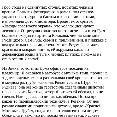
Гроб стоял на сдвинутых столах, порытых чёрным
крепом. Большая фотография, в раме и под стеклом,
украшенная траурным бантом и красными лентами,
напоминала фото киноактёра. Вроде тех открыток
«Звёзды советского экрана», что коллекционируют
девчонки. От ретуши сходство почти исчезло и отец Гуся
больше походил на артиста Козакова, чем на капитана
Гуслицкого. Сам Гусь, серый и прилизанный, в пиджаке с
квадратными плечами, стоял тут же. Рядом была мать, с
красным и мокрым лицом, её окружала какая-то
деревенская родня в тугих чёрных платках, похожая на
стаю осенних грачей.
Из Замка, то есть, из Дома офицеров поехали на
кладбище. Я оказался в автобусе с музыкантами, пролез на
заднее сиденье, ехал и разглядывал своё кривое отражение
в медном раструбе геликона. Рядом уселась Шурочка
Руднева, она без конца тараторила сдавленным шепотом
про какого-то Костика, который что-то ей обещал, но не
сделал. Или сделал, но не так как обещал. Потом про
какой-то парикмахерский техникум в Резекне. От неё
разило сладкими подкисшими духами, вроде «Красной
Москвы». Трубач, солдатик с интеллигентным лицом,
обернулся и вежливо попросил её заткнуться. Руднева