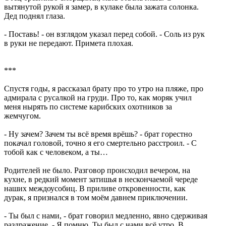
вытянутой рукой я замер, в кулаке была зажата солонка.
Дед поднял глаза.
- Поставь! - он взглядом указал перед собой. - Соль из рук
в руки не передают. Примета плохая.
***
Спустя годы, я рассказал брату про то утро на пляже, про
адмирала с русалкой на груди. Про то, как моряк учил
меня нырять по системе карибских охотников за
жемчугом.
- Ну зачем? Зачем ты всё время врёшь? - брат горестно
покачал головой, точно я его смертельно расстроил. - С
тобой как с человеком, а ты…
Родителей не было. Разговор происходил вечером, на
кухне, в редкий момент затишья в нескончаемой череде
наших междоусобиц. В приливе откровенности, как
дурак, я признался в том моём давнем приключении.
- Ты был с нами, - брат говорил медленно, явно сдерживая
раздражение. - Я помню. Ты был с нами всё утро. В