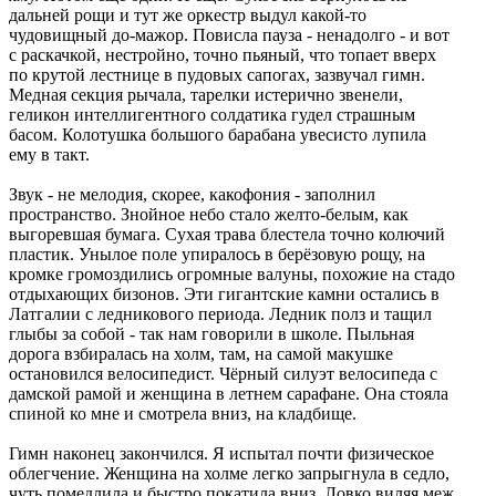
дальней рощи и тут же оркестр выдул какой-то
чудовищный до-мажор. Повисла пауза - ненадолго - и вот
с раскачкой, нестройно, точно пьяный, что топает вверх
по крутой лестнице в пудовых сапогах, зазвучал гимн.
Медная секция рычала, тарелки истерично звенели,
геликон интеллигентного солдатика гудел страшным
басом. Колотушка большого барабана увесисто лупила
ему в такт.
Звук - не мелодия, скорее, какофония - заполнил
пространство. Знойное небо стало желто-белым, как
выгоревшая бумага. Сухая трава блестела точно колючий
пластик. Унылое поле упиралось в берёзовую рощу, на
кромке громоздились огромные валуны, похожие на стадо
отдыхающих бизонов. Эти гигантские камни остались в
Латгалии с ледникового периода. Ледник полз и тащил
глыбы за собой - так нам говорили в школе. Пыльная
дорога взбиралась на холм, там, на самой макушке
остановился велосипедист. Чёрный силуэт велосипеда с
дамской рамой и женщина в летнем сарафане. Она стояла
спиной ко мне и смотрела вниз, на кладбище.
Гимн наконец закончился. Я испытал почти физическое
облегчение. Женщина на холме легко запрыгнула в седло,
чуть помедлила и быстро покатила вниз. Ловко виляя меж