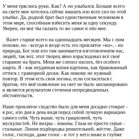
У меня тряслись руки. Как? А он улыбался. Больше всего
на свете мне хотелось сейчас вмазать изо всех сил по этой
улыбке. Да, родной брат был единственным человеком в
этом мире, способным взбесить меня за одну секунду.
Уверен, он мог бы сказать то же самое и обо мне.
Валет старше всего на одиннадцать месяцев. Мы с ним
похожи, но - всегда и везде есть это проклятое «но», - но
природа, Бог или кто там занимается изготовлением нас,
людей, так вот, этот творец явно израсходовал всё своё
старание на брата. Меня же слепил наспех, без особого
азарта. Я - как неудачная копия картины, как бракованный
оттиск с гравюрной доски. Как никому не нужный
повтор. В этом есть своя логика, если согласиться с
братом, что моё появление на свет не было запланировано
и является результатом стечения непредвиденных
обстоятельств.
Наше проклятое сходство было для меня досадно стократ -
я рос, изо дня в день видя перед собой лучшую вариацию
самого себя. Чуть выше, чуть грациозней, чуть
мускулистей. Не вихры - локоны. Глаза не просто серые -
стальные. Линия подбородка решительней, жёстче. Даже
голос, господи, даже голос - и тот у него ниже и глубже