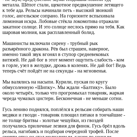
металла. Шёпот стали, щекотное предвкушение летящего
к тебе ада. Рельсы начинали петь - высокий звонкий
голос, ангельское сопрано. На горизонте вспыхивала
лимонная искра. Лобовые стёкла локомотива отражали
закатное солнце. И это солнце неслось прямо на тебя. Как
шаровая молния, как расплавленный болид.
Машинисты включали сирену - трубный рык
разъярённого дракона. Рёв был страшен, наверное,
именно такой звук вгонял в ступор средневековых
витязей. Не дай бог в этот момент ощутить слабость - ком
в горле, узел в желудке, дрожь в коленях. Не дай бог! Ведь
теперь счёт пойдёт не на секунды - на мгновенья.
Мы валялись на насыпи. Курили, пуская по кругу
обмусоленную «Шипку». Мы ждали «Балтику». Было
около четырёх, только что прогромыхал товарняк, жаркая
череда чумазых цистерн. Бесконечная - не меньше сотни.
Гусь лениво поднялся, поплёлся к рельсам собирать наши
медяки и гвозди - товарняк плющил пятаки в тончайшие -
не толще бритвы - золотые чешуйки, из гвоздей
получались приличные лезвия для финок. Гусь брёл вдоль
рельса, нагибаясь и подбирая очередной трофей. После
смерти отца он стал молчаливым, каким-то сонным,