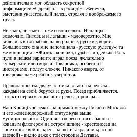
действительно мог обладать секретной
информацией.«Сдрейфил - в расход!» - Женечка,
выставив указательный палец, стрелял в воображаемого
труса.
Не знаю, не знаю - тоже сомнительно. Испанцы -
возможно. Литовцы и латыши - маловероятно. Мне
виделись в той забаве наши родные, русские, корни.
Больше всего она мне напоминала «русскую рулетку»: та
же концепция - «Жизнь - копейка, судьба - индейка». Роль
пули в нашем варианте играл поезд, желательно
курьерский или скорый. Товарняки, особенно с
цистернами, ползут еле-еле. Никакого азарта, от
товарняка даже ребёнок увернётся.
Правила просты: два участника встают на рельсы -
каждый на свой, берутся за руки. Поезд приближается.
Тот, кто первым спрыгнет с рельса, проиграл.
Наш Кройцбург лежит на прямой между Ригой и Москвой
и его железнодорожный статус куда выше
муниципального. Один вокзал чего стоит - башню с
кованым флюгером на остром шпиле - крестоносец на
коне (после войны крест на щите закрасили красной
звездой) - видно даже с той стороны Даугавы.