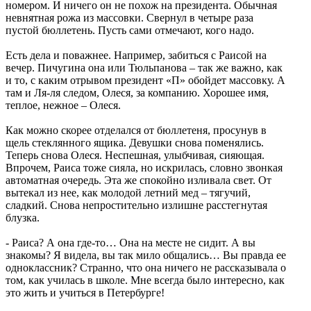
номером. И ничего он не похож на президента. Обычная
невнятная рожа из массовки. Свернул в четыре раза
пустой бюллетень. Пусть сами отмечают, кого надо.
Есть дела и поважнее. Например, забиться с Раисой на
вечер. Пичугина она или Тюльпанова – так же важно, как
и то, с каким отрывом президент «П» обойдет массовку. А
там и Ля-ля следом, Олеся, за компанию. Хорошее имя,
теплое, нежное – Олеся.
Как можно скорее отделался от бюллетеня, просунув в
щель стеклянного ящика. Девушки снова поменялись.
Теперь снова Олеся. Неспешная, улыбчивая, сияющая.
Впрочем, Раиса тоже сияла, но искрилась, словно звонкая
автоматная очередь. Эта же спокойно изливала свет. От
вытекал из нее, как молодой летний мед – тягучий,
сладкий. Снова непростительно излишне расстегнутая
блузка.
- Раиса? А она где-то… Она на месте не сидит. А вы
знакомы? Я видела, вы так мило общались… Вы правда ее
одноклассник? Странно, что она ничего не рассказывала о
том, как училась в школе. Мне всегда было интересно, как
это жить и учиться в Петербурге!