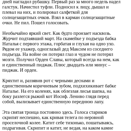
дней нагладил рубашку. Первый раз за много недель надел
галстук. Начистил туфли. Подносил к лицу, дышал и
плевал на них, и полировал салфеткой для
солнцезащитных очков. Взял в карман солнцезащитные
очки. Не пил. Пошел голосовать.
Необычайно яркий свет. Как будто пронзает насквозь.
Журчит подтаявший март. На скамейке у подъезда бабка
Наталья с первого этажа, горбатая и глухая на одно ухо.
Рядом ее ухажер, одноглазый дед Максим из соседнего
подъезда. На войне он потерял глаз и чудом не потерял
мозги. Получил Орден Славы, который всегда на нем, как
и единственный пиджак. Плюс двадцать или минус –
пиджак. И орден.
Кряхтит и, раззявив рот с черными деснами и
единственным коричневым зубом, подхихикивает бабке
Наталье. На его коленях, как облезлая лисья шапка, на
боку разлегся рыжий кот Иосиф. Лениво глядя перед
собой, вылизывает единственную переднюю лапу.
Эта святая троица постоянно здесь. Голоса стариков
скрипят неспешно, как кривая телега по неровной
проселочной колее. Катит себе тихонько, пошатываясь,
подрагивая. Скрипит и катит, не ведая, на каком камне