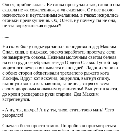
Олеся, приблизилась. Ее слова прозвучали так, словно она
сказала не «к сожалению», а «к счастью». От нее пахло
нежностью и неутоленным желанием, в глазах искрились
огоньки предвкушения. Ох, Олеся, ну почему ты не она,
не эта воркутинская ведьма?!
.......
На скамейке у подъезда застыл неподвижно дед Максим.
Спал, сидя, в пиджаке, рискуя заработать простуду, если
не замерзнуть совсем. Нежным молочным светом белела
на его груди серебряная звезда Ордена Славы. Густой пар
морозного вечера вырывался из ноздрей. Ладони старика
с обеих сторон обхватывали трехлапого рыжего кота
Иосифа. Вдруг кот вскочил, ощерился, выгнул спину,
вытянул хвост и как завопил, зашипел, затрясся всем
своим дворовым кошачьим организмом! Выпустил когти,
до крови расцарапав руки старика. Дед Максим
встрепенулся.
- А ну, ты, шкура! А ну, ты, тихо, етить твою мать! Чего
разорался!
Сначала было просто темно. Попробовал присмотреться –
но на подъезде запищал домофон, и пролившийся наружу