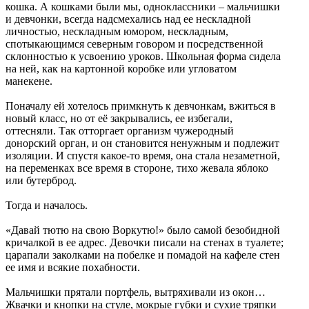
кошка. А кошками были мы, одноклассники – мальчишки
и девчонки, всегда надсмехались над ее нескладной
личностью, нескладным юмором, нескладным,
спотыкающимся северным говором и посредственной
склонностью к усвоению уроков. Школьная форма сидела
на ней, как на картонной коробке или угловатом
манекене.
Поначалу ей хотелось примкнуть к девчонкам, вжиться в
новый класс, но от её закрывались, ее избегали,
оттесняли. Так отторгает организм чужеродный
донорский орган, и он становится ненужным и подлежит
изоляции. И спустя какое-то время, она стала незаметной,
на переменках все время в стороне, тихо жевала яблоко
или бутерброд.
Тогда и началось.
«Давай тютю на свою Воркутю!» было самой безобидной
кричалкой в ее адрес. Девочки писали на стенах в туалете;
царапали заколками на побелке и помадой на кафеле стен
ее имя и всякие похабности.
Мальчишки прятали портфель, вытряхивали из окон…
Жвачки и кнопки на стуле, мокрые губки и сухие тряпки