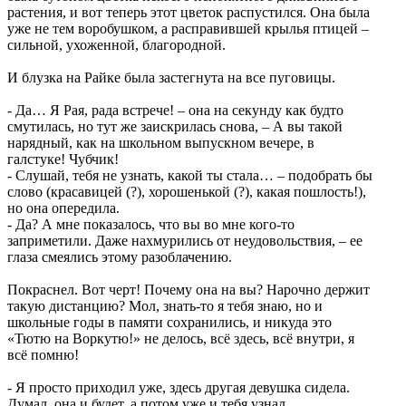
растения, и вот теперь этот цветок распустился. Она была
уже не тем воробушком, а расправившей крылья птицей –
сильной, ухоженной, благородной.
И блузка на Райке была застегнута на все пуговицы.
- Да… Я Рая, рада встрече! – она на секунду как будто
смутилась, но тут же заискрилась снова, – А вы такой
нарядный, как на школьном выпускном вечере, в
галстуке! Чубчик!
- Слушай, тебя не узнать, какой ты стала… – подобрать бы
слово (красавицей (?), хорошенькой (?), какая пошлость!),
но она опередила.
- Да? А мне показалось, что вы во мне кого-то
заприметили. Даже нахмурились от неудовольствия, – ее
глаза смеялись этому разоблачению.
Покраснел. Вот черт! Почему она на вы? Нарочно держит
такую дистанцию? Мол, знать-то я тебя знаю, но и
школьные годы в памяти сохранились, и никуда это
«Тютю на Воркутю!» не делось, всё здесь, всё внутри, я
всё помню!
- Я просто приходил уже, здесь другая девушка сидела.
Думал, она и будет, а потом уже и тебя узнал.