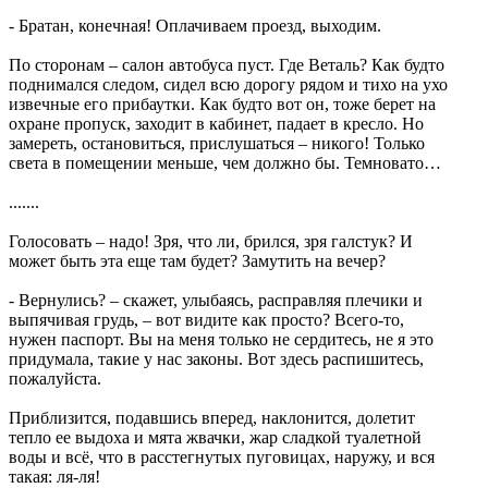
- Братан, конечная! Оплачиваем проезд, выходим.
По сторонам – салон автобуса пуст. Где Веталь? Как будто
поднимался следом, сидел всю дорогу рядом и тихо на ухо
извечные его прибаутки. Как будто вот он, тоже берет на
охране пропуск, заходит в кабинет, падает в кресло. Но
замереть, остановиться, прислушаться – никого! Только
света в помещении меньше, чем должно бы. Темновато…
.......
Голосовать – надо! Зря, что ли, брился, зря галстук? И
может быть эта еще там будет? Замутить на вечер?
- Вернулись? – скажет, улыбаясь, расправляя плечики и
выпячивая грудь, – вот видите как просто? Всего-то,
нужен паспорт. Вы на меня только не сердитесь, не я это
придумала, такие у нас законы. Вот здесь распишитесь,
пожалуйста.
Приблизится, подавшись вперед, наклонится, долетит
тепло ее выдоха и мята жвачки, жар сладкой туалетной
воды и всё, что в расстегнутых пуговицах, наружу, и вся
такая: ля-ля!