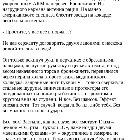
укороченным АКМ наперевес. Бронежилет. Из
нагрудного кармана антенна рации. На манер
американского спецназа блестит звезда на кокарде
бейсбольной кепки…
- Простите, у вас все в поряд…?
Не дав сержанту договорить, двумя ладонями с наскока
резкий толчок в грудь!
Он только вскинул руки в перчатках с обрезанными
пальцами, выпустив рукоятку и цевье автомата, и под
весом накачанного торса в бронежилете, перевалился
через перила холла второго этажа медицинского
колледжа. Задранные ноги буквой V – только сверкнули
стальные шурупы, ввинченные в протекторы его
шнурованных на пол-икры ботинок – с грохотом и
хрустом вниз на ступени. И все. Без шансов. Эффект
внезапности. Тот случай, когда либо ты, либо тебя. Без
возможности второго удара.
Все: хох! Застыли, как на паузе, все смотрят. Глаза –
буквой «О», рты – буквой «О», даже ноздри двумя
маленькими буквами «о» – округлились и замерли, не
зная, что делать: орать, бежать врассыпную? Будут ли их