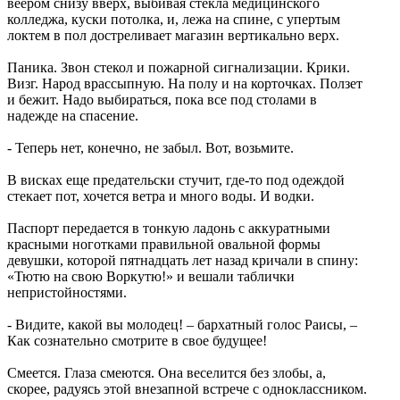
веером снизу вверх, выбивая стекла медицинского
колледжа, куски потолка, и, лежа на спине, с упертым
локтем в пол достреливает магазин вертикально верх.
Паника. Звон стекол и пожарной сигнализации. Крики.
Визг. Народ врассыпную. На полу и на корточках. Ползет
и бежит. Надо выбираться, пока все под столами в
надежде на спасение.
- Теперь нет, конечно, не забыл. Вот, возьмите.
В висках еще предательски стучит, где-то под одеждой
стекает пот, хочется ветра и много воды. И водки.
Паспорт передается в тонкую ладонь с аккуратными
красными ноготками правильной овальной формы
девушки, которой пятнадцать лет назад кричали в спину:
«Тютю на свою Воркутю!» и вешали таблички
непристойностями.
- Видите, какой вы молодец! – бархатный голос Раисы, –
Как сознательно смотрите в свое будущее!
Смеется. Глаза смеются. Она веселится без злобы, а,
скорее, радуясь этой внезапной встрече с одноклассником.