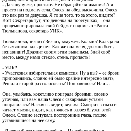
- Да я шучу же, простите. Не обращайте внимания! А я
просто на подмену села, Олеся на обед выскочила. Олеся
это как раз та девушка. Я то за того, то за этого, видите?
Вот! Секретарь тут, что девочка на побегушках, – она
продемонстрировала свой бейдж с надписью «Раиса
Тюльпанова, секретарь УИК».
Тюльпанова, значит? Значит, замужем. Кольцо? Кольца на
безымянном пальце нет. Как же она меня, должно быть,
ненавидит! Дразнит своим этим выканьем. Знай своё
место, между нами стекло, стена, пропасть!
- УИК?
- Участковая избирательная комиссия. Ну а вы? – ее брови
приподнялись, словно ей было крайне интересно знать, –
Решили второй раз голосовать? Понравилось? Или…
Она, улыбаясь, кокетливо поиграла бровями, словно
уточняя, или вам наша Олеся с сахарными устами
понравилась? Насквозь видит, ведьма. Смотрит в глаза и
читает мысли, видит, как пялюсь в разрез блузки этой
Олеси. Словно застукала посторонние глаза, п
о
шло
уставившиеся на нее саму.
- Я первый раз паспорт забыл… На работе забыл в