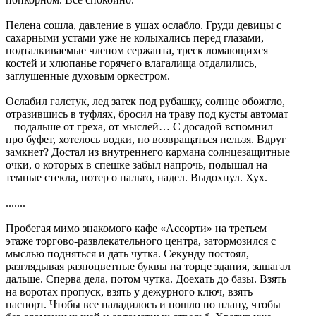
Пелена сошла, давление в ушах ослабло. Груди девицы с
сахарными устами уже не колыхались перед глазами,
подталкиваемые членом сержанта, треск ломающихся
костей и хлюпанье горячего влагалища отдалились,
заглушенные духовым оркестром.
Ослабил галстук, лед затек под рубашку, солнце обожгло,
отразившись в туфлях, бросил на траву под кусты автомат
– подальше от греха, от мыслей… С досадой вспомнил
про буфет, хотелось водки, но возвращаться нельзя. Вдруг
замкнет? Достал из внутреннего кармана солнцезащитные
очки, о которых в спешке забыл напрочь, подышал на
темные стекла, потер о пальто, надел. Выдохнул. Хух.
.......
Пробегая мимо знакомого кафе «Ассорти» на третьем
этаже торгово-развлекательного центра, затормозился с
мыслью подняться и дать чутка. Секунду постоял,
разглядывая разноцветные буквы на торце здания, зашагал
дальше. Сперва дела, потом чутка. Доехать до базы. Взять
на воротах пропуск, взять у дежурного ключ, взять
паспорт. Чтобы все наладилось и пошло по плану, чтобы