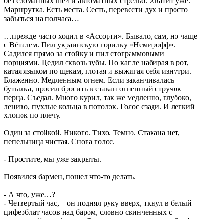
без сломанных шей и автоматных стрельб. Хватит уже.
Маршрутка. Есть места. Сесть, перевести дух и просто
забыться на полчаса…
…прежде часто ходил в «Ассорти». Бывало, сам, но чаще
с Вéталем. Пил украинскую горилку «Немирофф».
Садился прямо за стойку и пил стограммовыми
порциями. Цедил сквозь зубы. По капле набирая в рот,
катая языком по щекам, глотая и выжигая себя изнутри.
Блаженно. Медленным огнем. Если заканчивалась
бутылка, просил бросить в стакан огненный стручок
перца. Съедал. Много курил, так же медленно, глубоко,
лениво, пухлые кольца в потолок. Голос сзади. И легкий
хлопок по плечу.
Один за стойкой. Никого. Тихо. Темно. Стакана нет,
пепельница чистая. Снова голос.
- Простите, мы уже закрыты.
Появился бармен, пошел что-то делать.
- А что, уже…?
- Четвертый час, – он поднял руку вверх, ткнул в белый
циферблат часов над баром, словно свинченных с