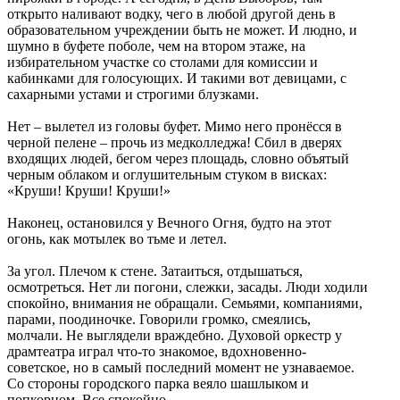
открыто наливают водку, чего в любой другой день в
образовательном учреждении быть не может. И людно, и
шумно в буфете поболе, чем на втором этаже, на
избирательном участке со столами для комиссии и
кабинками для голосующих. И такими вот девицами, с
сахарными устами и строгими блузками.
Нет – вылетел из головы буфет. Мимо него пронёсся в
черной пелене – прочь из медколледжа! Сбил в дверях
входящих людей, бегом через площадь, словно объятый
черным облаком и оглушительным стуком в висках:
«Круши! Круши! Круши!»
Наконец, остановился у Вечного Огня, будто на этот
огонь, как мотылек во тьме и летел.
За угол. Плечом к стене. Затаиться, отдышаться,
осмотреться. Нет ли погони, слежки, засады. Люди ходили
спокойно, внимания не обращали. Семьями, компаниями,
парами, поодиночке. Говорили громко, смеялись,
молчали. Не выглядели враждебно. Духовой оркестр у
драмтеатра играл что-то знакомое, вдохновенно-
советское, но в самый последний момент не узнаваемое.
Со стороны городского парка веяло шашлыком и
попкорном. Все спокойно.