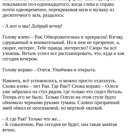
показывали пол-одиннадцатого, когда слева и справа
почти одновременно, перекрикивая шум и музыку из
дискотечного зала, раздалось:
- А вот и мы! Добрый вечер!
Голову влево – Рая. Обворожительна и прекрасна! Взгляд
сдержанный и внимательный. Но в нем не презрение, а,
скорее, интерес. Тебе правда, интересно? Скоро ты всё
узнаешь. Веталь успел все распланировать, что, куда и как
сегодня вечером.
Голову вправо – Олеся. Улыбчива и открыта.
Наконец, всё успокоилось, и можно просто отдохнуть.
Снова влево – нет Раи. Где Рая?! Снова вправо – Олеся
уже забралась на стул рядом, где только что сидел Веталь.
Теперь его не было. Только Олесю на этом стуле будто
обнимало черными руками тумана. Словно призрачный
змей обвил ее неосязаемой, но мертвой хваткой.
- А где Рая? Только что же…
- К сожалению, Раи сегодня не будет, она такая занятая
вечно.