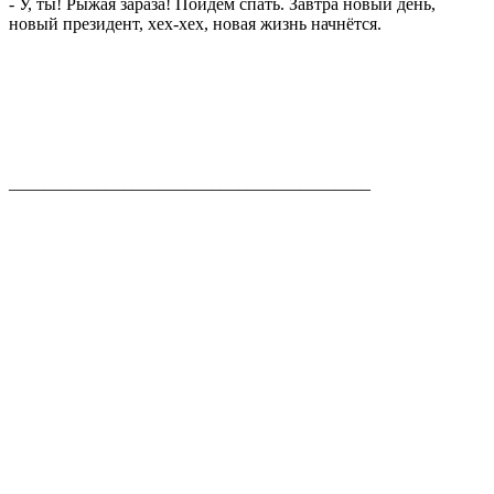
- У, ты! Рыжая зараза! Пойдем спать. Завтра новый день,
новый президент, хех-хех, новая жизнь начнётся.
_________________________________________
Об авторе:
ВЛАДИСЛАВ РЕЗНИКОВ
Родился в Белгороде. Окончил Голицынский военный
институт Федеральной погранслужбы России по
специальности юриспруденция. Работал юристом,
судебным приставом, помощником арбитражного
управляющего, специалистом по исполнительному
производству и т.д. Пишет прозу. Лауреат всероссийского
литературного фестиваля-конкурса «Хрустальный
родник-2011», лауреат межрегионального литературного
фестиваля «Перемен требуют наши сердца» (2011),
участник 10 форумов молодых писателей России.
Произведения вошли в сборники: «Слово - Слову»,
«Берега России», «Новые писатели - 2011», «Новые