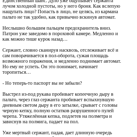
Единственный шанс. Дуло уже ощупывает сержанта
лучом холодной пустоты, но у него броня. Как вслепую
нащупать лицо? Попасть в лицо, не целясь, из кармана
пальто не так удобно, как привычно вскинув автомат.
Неслышно большим пальцем предохранитель вниз.
Патрон уже заведомо в пороховой камере. Медленно и
как можно тише курок назад…
Сержант, словно сканируя насквозь, отслеживает всё и
сам поворачивается в пол-оборота, сужая площадь
возможного поражения, и медленно поднимает автомат.
Но ему не успеть. Он это понимает, начинает
торопиться…
- Но теперь-то паспорт вы не забыли?
Выстрел из-под рукава пробивает копеечную дыру в
пальто, через глаз сержанта пробивает вспыхнувшую
дневным светом дыру в его затылке, срывает с головы
черную кепку, полную остатков разрушенного пулей
черепа. Утяжелённая кепка, подлетев на полметра и
зависнув на полмига, падает на пол.
Уже мертвый сержант, падая, дает длинную очередь