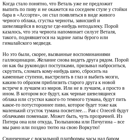
Когда стало понятно, что Веталь уже не предложит
выпить по пиву и не окажется на соседнем стуле у стойки
бара в «Ассорти», он стал появляться в виде живого
черного облака, сгустка черноты, зависшей и
шевелящейся в воздухе где-нибудь неподалеку. Порой
казалось, что эта чернота напоминает силуэт Веталя,
такого, поднявшегося на задние лапы бурого или
гималайского медведя.
Но это были, скорее, вызванные воспоминаниями
галлюцинации. Желание снова видеть друга рядом. Порой
он как бы руководил поступками, призывал наброситься,
скрутить, сломать кому-нибудь шею, сбросить на
каменные ступени, выстрелить в глаз и выбить мозги,
каким-то образом приблизить старого друга к новой
встрече в лучшем из миров. Или не в лучшем, а просто в
ином. В котором все будут, как черные шевелящиеся
облака или сгустки какого-то темного тумана, будут пить
какое-то потустороннее пиво, которое будет тоже как
маленький сгусток тумана посветлее… Рая с Олесей будут
облачками поменьше. Может быть, чуть прозрачней. Из
Питера она или откуда, Тюльпанова или Пичугина – все
мы рано или поздно тютю на свою Воркутю!
Свинченные с вокзальной платформы часы над баром