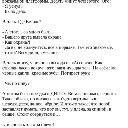
вокзальной платформы. Десять минут четвертого. Ого!
- Я уснул?
- Было дело.
Веталь. Где Веталь?
- А этот… со мною был…
- Вашего друга вывела охрана.
- Как охрана?!
- Да вы не волнуйтесь, все в порядке. Там его знакомые,
что ли? Выходили, смеялись.
Веталь внизу, у ночного выхода из «Ассорти». Как
стрелки часов вокруг него навзничь два тела. На асфальте
черные капли, красные зубы. Потирает руку.
- Чё, по пиву?
А потом была поездка в ДНР. От Веталя осталась чернота.
Такое облако, но висящее как будто вертикально,
шевелящееся, живое, чёрное. И что-то такое, что порой
заставляет думать, что вот он, тут, у плеча, за спиной, в
башке! Стоит обернуться и…
…и снова кто-то за плечо!