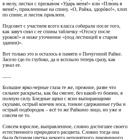
в мелу, листки с призывом «Ударь меня!» или «Плюнь в
меня!», приклеенные на спину. «О, Райка, здорóво!», хлоп
по спине, и листок приклеен.
Педсовет с участием всего класса собирали после того,
как завуч снял с ее спины табличку «Отсосу после
уроков!» и ниже уточнение «(под лестницей в старом
здании)».
Вот только это и осталось в памяти о Пичугиной Райке.
Засело где-то глубоко, да и всплыло теперь сразу, как
узнал ее.
.......
Большие ярко-черные глаза те же, прежние, разве что
сильнее раскрыты, как бы смелее, без какой-то боязни, в
полную силу. Бледные щеки с ясно выпирающими
скулами, острый кончик носа, тонкие сдержанные губы и
острый подбородок – всё то же Райкино лицо, но уже и
совсем не то.
Совсем взрослое, выправленное, словно достигшее своего
естественного природного расцвета. Словно тогда она
была бутоном цветка некоего непонятного диковинного