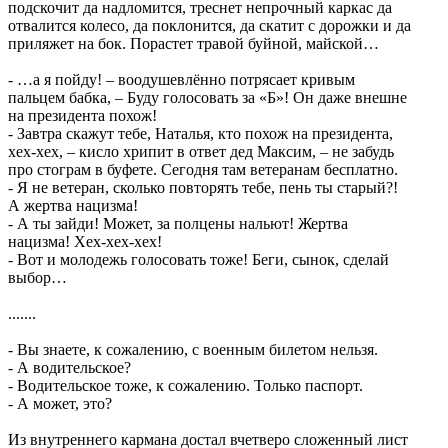
подскочит да надломится, треснет непрочный каркас да
отвалится колесо, да поклонится, да скатит с дорожки и да
приляжет на бок. Порастет травой буйной, майской…
- …а я пойду! – воодушевлённо потрясает кривым
пальцем бабка, – Буду голосовать за «Б»! Он даже внешне
на президента похож!
- Завтра скажут тебе, Наталья, кто похож на президента,
хех-хех, – кисло хрипит в ответ дед Максим, – не забудь
про стограм в буфете. Сегодня там ветеранам бесплатно.
- Я не ветеран, сколько повторять тебе, пень ты старый?!
А жертва нацизма!
- А ты зайди! Может, за полцены нальют! Жертва
нацизма! Хех-хех-хех!
- Вот и молодежь голосовать тоже! Беги, сынок, сделай
выбор…
.......
- Вы знаете, к сожалению, с военным билетом нельзя.
- А водительское?
- Водительское тоже, к сожалению. Только паспорт.
- А может, это?
Из внутреннего кармана достал вчетверо сложенный лист