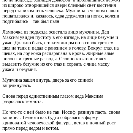
из широко отворившейся двери бледный свет выстелил
перед стариком тень человека. Мужчина в черном пальто
пошатывался и, казалось, едва держался на ногах, колени
подгибались – так был пьян.
Лампочка из подъезда осветила лицо мужчины. Дед
Максим увидел пустоту в его взгляде, на лице безумие и
ужас. Должно быть, с таким лицом он в сорок третьем
шел на танк и падал с ранением в голову. Вокруг глаз, на
щеках, на лбу кожа расцарапана в кровь. Жирные алые
полосы и грязные разводы. Словно кто-то пытался
выдавить безумие из его глаз и сорвать с лица маску
ужаса и безумия.
Мужчина зашел внутрь, дверь за его спиной
защелкнулась.
Снова перед единственным глазом деда Максима
разрослась темнота.
Но что-то с ней было не так. Иосиф, разинув пасть, снова
зашипел. Темнота как будто собралась в форму
кривоватой человеческой фигуры, встав в полный рост
прямо перед дедом и котом.