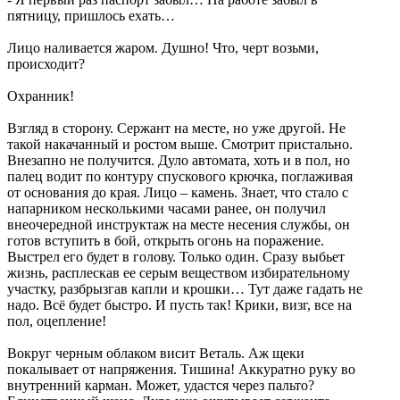
пятницу, пришлось ехать…
Лицо наливается жаром. Душно! Что, черт возьми,
происходит?
Охранник!
Взгляд в сторону. Сержант на месте, но уже другой. Не
такой накачанный и ростом выше. Смотрит пристально.
Внезапно не получится. Дуло автомата, хоть и в пол, но
палец водит по контуру спускового крючка, поглаживая
от основания до края. Лицо – камень. Знает, что стало с
напарником несколькими часами ранее, он получил
внеочередной инструктаж на месте несения службы, он
готов вступить в бой, открыть огонь на поражение.
Выстрел его будет в голову. Только один. Сразу выбьет
жизнь, расплескав ее серым веществом избирательному
участку, разбрызгав капли и крошки… Тут даже гадать не
надо. Всё будет быстро. И пусть так! Крики, визг, все на
пол, оцепление!
Вокруг черным облаком висит Веталь. Аж щеки
покалывает от напряжения. Тишина! Аккуратно руку во
внутренний карман. Может, удастся через пальто?