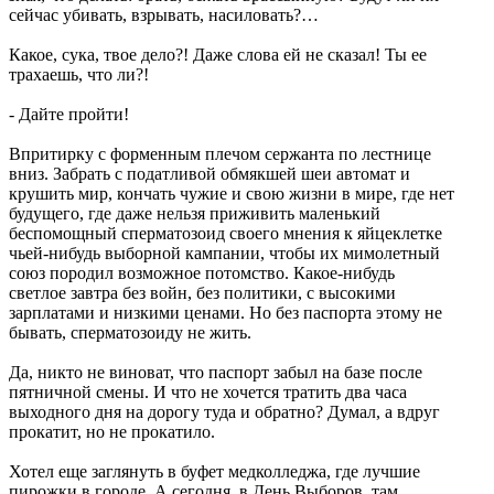
сейчас убивать, взрывать, насиловать?…
Какое, сука, твое дело?! Даже слова ей не сказал! Ты ее
трахаешь, что ли?!
- Дайте пройти!
Впритирку с форменным плечом сержанта по лестнице
вниз. Забрать с податливой обмякшей шеи автомат и
крушить мир, кончать чужие и свою жизни в мире, где нет
будущего, где даже нельзя приживить маленький
беспомощный сперматозоид своего мнения к яйцеклетке
чьей-нибудь выборной кампании, чтобы их мимолетный
союз породил возможное потомство. Какое-нибудь
светлое завтра без войн, без политики, с высокими
зарплатами и низкими ценами. Но без паспорта этому не
бывать, сперматозоиду не жить.
Да, никто не виноват, что паспорт забыл на базе после
пятничной смены. И что не хочется тратить два часа
выходного дня на дорогу туда и обратно? Думал, а вдруг
прокатит, но не прокатило.
Хотел еще заглянуть в буфет медколледжа, где лучшие
пирожки в городе. А сегодня, в День Выборов, там