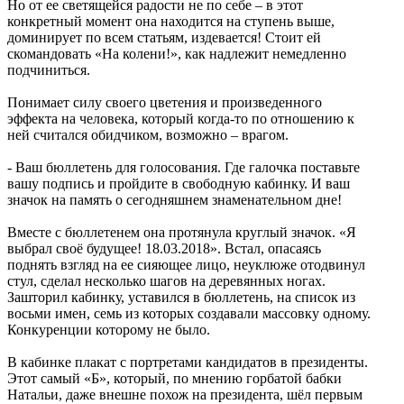
Но от ее светящейся радости не по себе – в этот
конкретный момент она находится на ступень выше,
доминирует по всем статьям, издевается! Стоит ей
скомандовать «На колени!», как надлежит немедленно
подчиниться.
Понимает силу своего цветения и произведенного
эффекта на человека, который когда-то по отношению к
ней считался обидчиком, возможно – врагом.
- Ваш бюллетень для голосования. Где галочка поставьте
вашу подпись и пройдите в свободную кабинку. И ваш
значок на память о сегодняшнем знаменательном дне!
Вместе с бюллетенем она протянула круглый значок. «Я
выбрал своё будущее! 18.03.2018». Встал, опасаясь
поднять взгляд на ее сияющее лицо, неуклюже отодвинул
стул, сделал несколько шагов на деревянных ногах.
Зашторил кабинку, уставился в бюллетень, на список из
восьми имен, семь из которых создавали массовку одному.
Конкуренции которому не было.
В кабинке плакат с портретами кандидатов в президенты.
Этот самый «Б», который, по мнению горбатой бабки
Натальи, даже внешне похож на президента, шёл первым