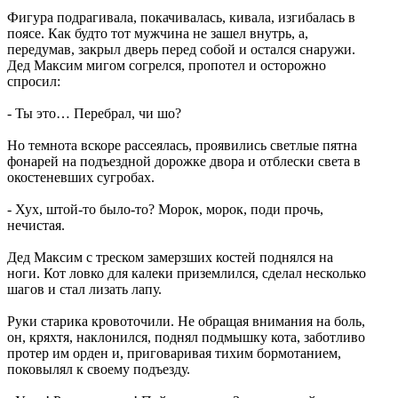
Фигура подрагивала, покачивалась, кивала, изгибалась в
поясе. Как будто тот мужчина не зашел внутрь, а,
передумав, закрыл дверь перед собой и остался снаружи.
Дед Максим мигом согрелся, пропотел и осторожно
спросил:
- Ты это… Перебрал, чи шо?
Но темнота вскоре рассеялась, проявились светлые пятна
фонарей на подъездной дорожке двора и отблески света в
окостеневших сугробах.
- Хух, штой-то было-то? Морок, морок, поди прочь,
нечистая.
Дед Максим с треском замерзших костей поднялся на
ноги. Кот ловко для калеки приземлился, сделал несколько
шагов и стал лизать лапу.
Руки старика кровоточили. Не обращая внимания на боль,
он, кряхтя, наклонился, поднял подмышку кота, заботливо
протер им орден и, приговаривая тихим бормотанием,
поковылял к своему подъезду.