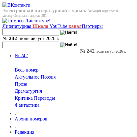
Электронный литературный журнал.
Выходит один раз в
месяц. Основан в апреле 2014 г.
Лиterraтурная
Школа
YouTube
канал
Партнеры
№ 242
июль-август 2026 г.
№ 242
июль-август 2026 г.
№ 242
Весь номер
Актуальное
Поэзия
Проза
Драматургия
Критика
Переводы
Фантастика
.
Архив номеров
.
Редакция