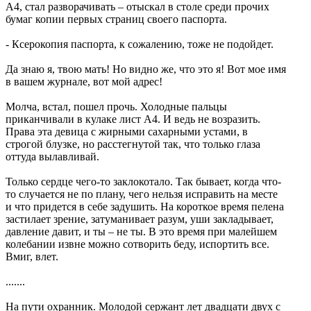
А4, стал разворачивать – отыскал в столе среди прочих
бумаг копии первых страниц своего паспорта.
- Ксерокопия паспорта, к сожалению, тоже не подойдет.
Да знаю я, твою мать! Но видно же, что это я! Вот мое имя
в вашем журнале, вот мой адрес!
Молча, встал, пошел прочь. Холодные пальцы
приканчивали в кулаке лист А4. И ведь не возразить.
Права эта девица с жирными сахарными устами, в
строгой блузке, но расстегнутой так, что только глаза
оттуда вылавливай.
Только сердце чего-то заклокотало. Так бывает, когда что-
то случается не по плану, чего нельзя исправить на месте
и что придется в себе задушить. На короткое время пелена
застилает зрение, затуманивает разум, уши закладывает,
давление давит, и ты – не ты. В это время при малейшем
колебании извне можно сотворить беду, испортить все.
Вмиг, влет.
.......
На пути охранник. Молодой сержант лет двадцати двух с