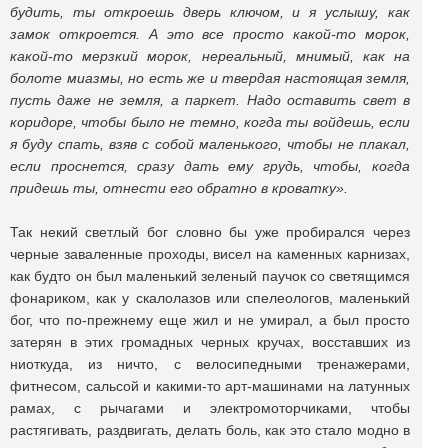
будить, ты откроешь дверь ключом, и я услышу, как
замок откроется. А это все просто какой-то морок,
какой-то мерзкий морок, нереальный, мнимый, как на
болоте миазмы, но есть же и твердая настоящая земля,
пусть даже не земля, а паркет. Надо оставить свет в
коридоре, чтобы было не темно, когда ты войдешь, если
я буду спать, взяв с собой маленького, чтобы не плакал,
если проснется, сразу дать ему грудь, чтобы, когда
придешь ты, отнести его обратно в кроватку».
Так некий светлый бог словно бы уже пробирался через
черные заваленные проходы, висел на каменных карнизах,
как будто он был маленький зеленый паучок со светящимся
фонариком, как у скалолазов или спелеологов, маленький
бог, что по-прежнему еще жил и не умирал, а был просто
затерян в этих громадных черных кручах, восставших из
ниоткуда, из ничто, с велосипедными тренажерами,
фитнесом, сальсой и какими-то арт-машинами на латунных
рамах, с рычагами и электромоторчиками, чтобы
растягивать, раздвигать, делать боль, как это стало модно в