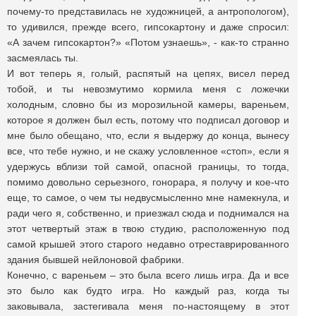
почему-то представилась не художницей, а антропологом),
то удивился, прежде всего, гипсокартону и даже спросил:
«А зачем гипсокартон?» «Потом узнаешь», - как-то странно
засмеялась ты.
И вот теперь я, голый, распятый на цепях, висел перед
тобой, и ты невозмутимо кормила меня с ложечки
холодным, словно бы из морозильной камеры, вареньем,
которое я должен был есть, потому что подписал договор и
мне было обещано, что, если я выдержу до конца, вынесу
все, что тебе нужно, и не скажу условленное «стоп», если я
удержусь вблизи той самой, опасной границы, то тогда,
помимо довольно серьезного, гонорара, я получу и кое-что
еще, то самое, о чем ты недвусмысленно мне намекнула, и
ради чего я, собственно, и приезжал сюда и поднимался на
этот четвертый этаж в твою студию, расположенную под
самой крышей этого старого недавно отреставрированного
здания бывшей нейлоновой фабрики.
Конечно, с вареньем – это была всего лишь игра. Да и все
это было как будто игра. Но каждый раз, когда ты
заковывала, застегивала меня по-настоящему в этот