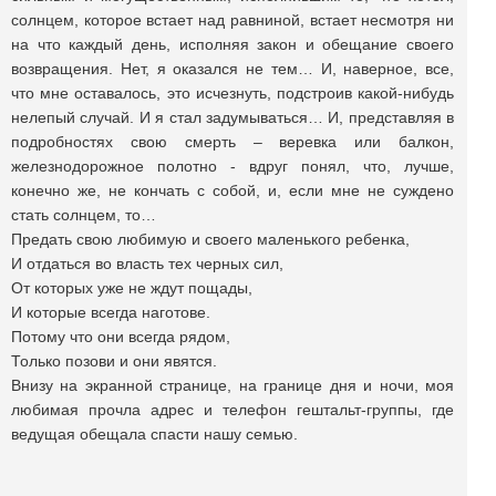
солнцем, которое встает над равниной, встает несмотря ни
на что каждый день, исполняя закон и обещание своего
возвращения. Нет, я оказался не тем… И, наверное, все,
что мне оставалось, это исчезнуть, подстроив какой-нибудь
нелепый случай. И я стал задумываться… И, представляя в
подробностях свою смерть – веревка или балкон,
железнодорожное полотно - вдруг понял, что, лучше,
конечно же, не кончать с собой, и, если мне не суждено
стать солнцем, то…
Предать свою любимую и своего маленького ребенка,
И отдаться во власть тех черных сил,
От которых уже не ждут пощады,
И которые всегда наготове.
Потому что они всегда рядом,
Только позови и они явятся.
Внизу на экранной странице, на границе дня и ночи, моя
любимая прочла адрес и телефон гештальт-группы, где
ведущая обещала спасти нашу семью.