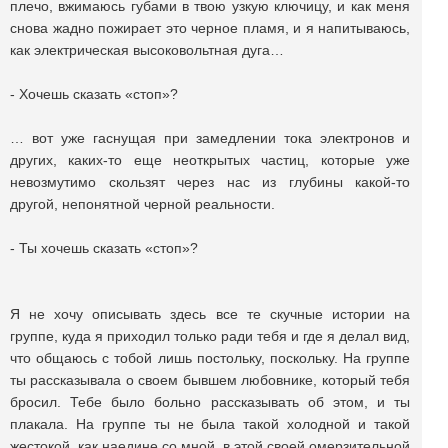
плечо, вжимаюсь губами в твою узкую ключицу, и как меня
снова жадно пожирает это черное пламя, и я напитываюсь,
как электрическая высоковольтная дуга…
- Хочешь сказать «стоп»?
… вот уже гаснущая при замедлении тока электронов и
других, каких-то еще неоткрытых частиц, которые уже
невозмутимо скользят через нас из глубины какой-то
другой, непонятной черной реальности.
- Ты хочешь сказать «стоп»?
Я не хочу описывать здесь все те скучные истории на
группе, куда я приходил только ради тебя и где я делал вид,
что общаюсь с тобой лишь постольку, поскольку. На группе
ты рассказывала о своем бывшем любовнике, который тебя
бросил. Тебе было больно рассказывать об этом, и ты
плакала. На группе ты не была такой холодной и такой
жестокой, как наедине со мной, в этой своей омерзительной