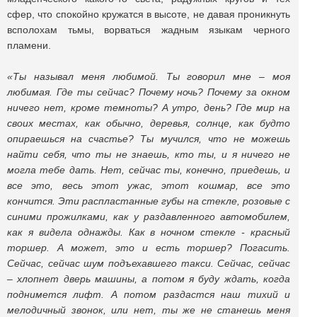
сфер, что спокойно кружатся в высоте, не давая проникнуть
всполохам тьмы, ворваться жадным языкам черного
пламени.
«Ты называл меня любимой. Ты говорил мне – моя
любимая. Где ты сейчас? Почему ночь? Почему за окном
ничего нет, кроме темноты? А утро, день? Где мир на
своих местах, как обычно, деревья, солнце, как будто
опираешься на счастье? Ты мучился, что не можешь
найти себя, что ты не знаешь, кто ты, и я ничего не
могла тебе дать. Нет, сейчас ты, конечно, приедешь, и
все это, весь этот ужас, этот кошмар, все это
кончится. Эти распластанные губы на стекле, розовые с
синими прожилками, как у раздавленного автомобилем,
как я видела однажды. Как в ночном стекле - красный
торшер. А может, это и есть торшер? Погасить.
Сейчас, сейчас шум подъехавшего такси. Сейчас, сейчас
– хлопнет дверь машины, а потом я буду ждать, когда
поднимется лифт. А потом раздастся наш тихий и
мелодичный звонок, или нет, ты же не станешь меня