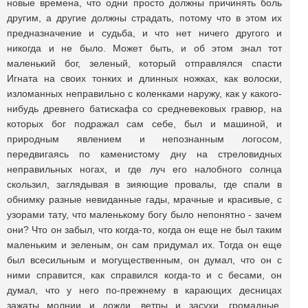
новые времена, что одни просто должны причинять боль
другим, а другие должны страдать, потому что в этом их
предназначение и судьба, и что нет ничего другого и
никогда и не было. Может быть, и об этом знал тот
маленький бог, зеленый, который отправлялся спасти
Игната на своих тонких и длинных ножках, как волоски,
изломанных неправильно с коленками наружу, как у какого-
нибудь древнего батискафа со средневековых гравюр, на
которых бог подражал сам себе, был и машиной, и
природным явлением и непознанным логосом,
передвигаясь по каменистому дну на стреловидных
неправильных ногах, и где луч его налобного солнца
скользил, заглядывая в зияющие провалы, где спали в
обнимку разные невиданные гады, мрачные и красивые, с
узорами тату, что маленькому богу было непонятно - зачем
они? Что он забыл, что когда-то, когда он еще не был таким
маленьким и зеленым, он сам придумал их. Тогда он еще
был всесильным и могущественным, он думал, что он с
ними справится, как справился когда-то и с бесами, он
думал, что у него по-прежнему в карающих десницах
зажаты молнии и дожди, ветры и засухи, громадные,