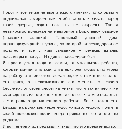
Порог, и все те же четыре этажа, ступеньки, по которым я
поднимался с мороженым, чтобы стоять и лизать перед
твоей дверью, ждать пока ты не откроешь. Так я
невыносимо приезжал на электричке в Бирюлево-Товарное
(название станции). Панельный длинный дом,
перпендикулярный к улице, за которой железнодорожное
полотно и все с ним связанное – рельсы, шпалы,
пассажиры и поезда. И один из пассажиров был...
Я просто устал тогда от семьи, от маленького ребенка,
который кричал и плакал о матери, она уходила по утрам
на работу, а я, его отец, лежал рядом с ним и не спал от
его крика, от невозможности его утешить, от своего
бессилия, от своей злобы на жизнь, что я так ничего и не
смог сделать из того, что хотел, и что все, что мне остается,
- это роль отца маленького ребенка. Да, я хотел его.
Держал на руках как некое чудо, мягкого, жидкого почти в
своей новорожденности, когда привез их, ее и его, из
роддома.
И вот теперь я их предавал. Я знал, что это предательство.