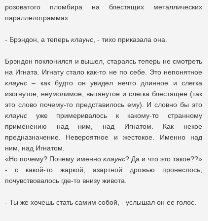
розоватого пломбира на блестящих металлических
параллелограммах.
- Брэндон, а теперь
клаунс
, - тихо приказала она.
Брэндон поклонился и вышел, стараясь теперь не смотреть
на Игната. Игнату стало как-то не по себе. Это непонятное
клаунс
– как будто он увидел нечто длинное и слегка
изогнутое, неумолимое, вытянутое и слегка блестящее (так
это слово почему-то представилось ему). И словно бы это
клаунс
уже примеривалось к какому-то странному
применению над ним, над Игнатом. Как некое
предназначение. Невероятное и жестокое. Именно над
ним, над Игнатом.
«Но почему? Почему именно
клаунс
? Да и что это такое??»
- с какой-то жаркой, азартной дрожью пронеслось,
почувствовалось где-то внизу живота.
- Ты же хочешь стать самим собой, - услышал он ее голос.