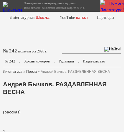
Электронный литературный журнал.
Выходит один раз в месяц. Основан в апреле 2014 г.
Школа
канал
Лиterraтурная
YouTube
Партнеры
№ 242
июль-август 2026 г.
№ 242
Архив номеров
Редакция
Издательство
.
.
.
Лиterraтура
»
Проза
» Андрей Бычков. РАЗДАВЛЕННАЯ ВЕСНА
Андрей Бычков. РАЗДАВЛЕННАЯ
ВЕСНА
(рассказ)
1.