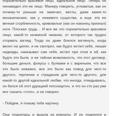
поразительно красивое лицо, идеальное лицо. Теперь он
ненавидел это ее лицо. Манеру говорить, угловатые, как он
почему-то раньше не замечал, жесты, даже какие-то
механические, как у неживого существа, а еще эта ее
вечная сгорбленность, кривоватые (как он наконец признал)
ноги. Плоская грудь… И все же это поразительно красивое
лицо, какой-то неземной чеканки, от которого так трудно
оторвать взгляд. Тогда он даже боялся взглянуть, когда
висел на цепях, и не смотрел, как будто мстил себе, лишая
надежды, наказывал сам себя, мстил при этом и ей, как
будто это была и ее тайная возможность, что этот договор,
большие деньги, фокусы с булками и с вареньем, что все
это было неважно, все это было как повод для чего-то
другого, терпение и страдание для чего-то другого, для
какой-то другой идеальной любви, что иногда, откидываясь,
он бился об этот дурацкий гипсокартон, и что он сто раз уже
мог сказать «стоп», и не говорил.
- Пойдем, я покажу тебе картину.
Она поднялась и вышла из комнаты. И он поднялся и