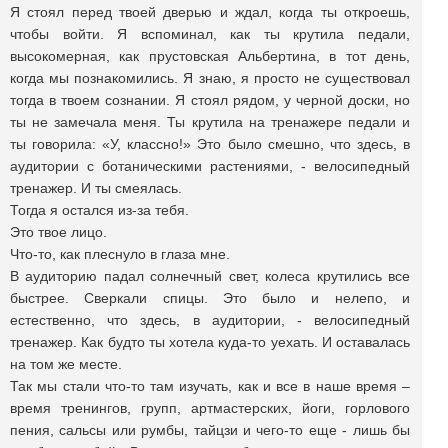
Я стоял перед твоей дверью и ждал, когда ты откроешь,
чтобы войти. Я вспоминал, как ты крутила педали,
высокомерная, как прустовская Альбертина, в тот день,
когда мы познакомились. Я знаю, я просто не существовал
тогда в твоем сознании. Я стоял рядом, у черной доски, но
ты не замечала меня. Ты крутила на тренажере педали и
ты говорила: «У, классно!» Это было смешно, что здесь, в
аудитории с ботаническими растениями, - велосипедный
тренажер. И ты смеялась.
Тогда я остался из-за тебя.
Это твое лицо.
Что-то, как плеснуло в глаза мне.
В аудиторию падал солнечный свет, колеса крутились все
быстрее. Сверкали спицы. Это было и нелепо, и
естественно, что здесь, в аудитории, - велосипедный
тренажер. Как будто ты хотела куда-то уехать. И оставалась
на том же месте.
Так мы стали что-то там изучать, как и все в наше время –
время тренингов, групп, артмастерских, йоги, горлового
пения, сальсы или румбы, тайцзи и чего-то еще - лишь бы