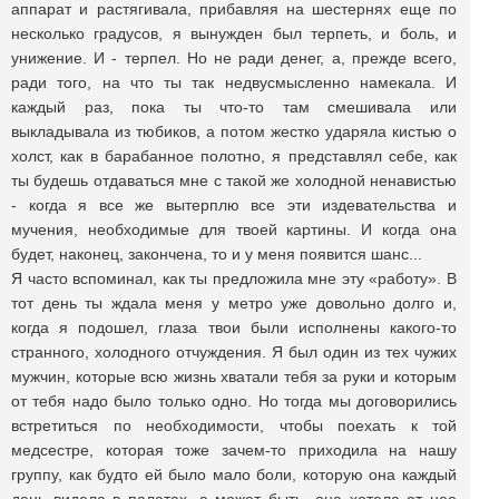
аппарат и растягивала, прибавляя на шестернях еще по
несколько градусов, я вынужден был терпеть, и боль, и
унижение. И - терпел. Но не ради денег, а, прежде всего,
ради того, на что ты так недвусмысленно намекала. И
каждый раз, пока ты что-то там смешивала или
выкладывала из тюбиков, а потом жестко ударяла кистью о
холст, как в барабанное полотно, я представлял себе, как
ты будешь отдаваться мне с такой же холодной ненавистью
- когда я все же вытерплю все эти издевательства и
мучения, необходимые для твоей картины. И когда она
будет, наконец, закончена, то и у меня появится шанс...
Я часто вспоминал, как ты предложила мне эту «работу». В
тот день ты ждала меня у метро уже довольно долго и,
когда я подошел, глаза твои были исполнены какого-то
странного, холодного отчуждения. Я был один из тех чужих
мужчин, которые всю жизнь хватали тебя за руки и которым
от тебя надо было только одно. Но тогда мы договорились
встретиться по необходимости, чтобы поехать к той
медсестре, которая тоже зачем-то приходила на нашу
группу, как будто ей было мало боли, которую она каждый