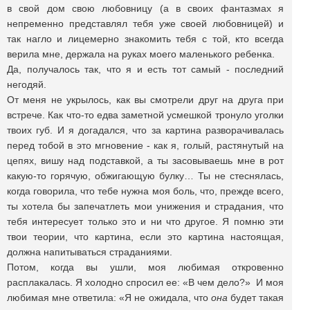
в свой дом свою любовницу (а в своих фантазмах я
непременно представлял тебя уже своей любовницей) и
так нагло и лицемерно знакомить тебя с той, кто всегда
верила мне, держала на руках моего маленького ребенка.
Да, получалось так, что я и есть тот самый - последний
негодяй.
От меня не укрылось, как вы смотрели друг на друга при
встрече. Как что-то едва заметной усмешкой тронуло уголки
твоих губ. И я догадался, что за картина разворачивалась
перед тобой в это мгновение - как я, голый, растянутый на
цепях, вишу над подставкой, а ты засовываешь мне в рот
какую-то горячую, обжигающую булку… Ты не стеснялась,
когда говорила, что тебе нужна моя боль, что, прежде всего,
ты хотела бы запечатлеть мои унижения и страдания, что
тебя интересует только это и ни что другое. Я помню эти
твои теории, что картина, если это картина настоящая,
должна напитываться страданиями.
Потом, когда вы ушли, моя любимая откровенно
расплакалась. Я холодно спросил ее: «В чем дело?» И моя
любимая мне ответила: «Я не ожидала, что
она
будет такая