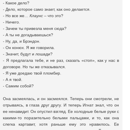
- Какое дело?
- Дело, которое само знает, как оно делается.
- Но все же…
Клаунс
– что это?
- Ничего.
- Зачем ты привезла меня сюда?
- А ты не догадываешься?
- Ну, да, и Брэндон.
- Он конюх. Я же говорила.
- Значит, будут и лошади?
- Я предлагала тебе, и не раз, сказать «стоп», как у нас в
договоре. Но ты же отказывался.
- Я уже доедаю твой пломбир.
- А я твой.
- Самим собой?
Она засмеялась, и он засмеялся. Теперь они смотрели, не
отрываясь, в глаза друг другу. И теперь Игнат знал, что он
ее ненавидит. Он опустил взгляд. Ее холодные белые руки с
какими-то поразительно белыми пальцами, и то, как она
слегка картавит, хотя раньше ему это нравилось. Ее