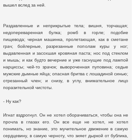
вышел вслед за ней.
Раздавленные и неприкрытые тела; вишня, торчащая;
недопереваренная булка; ромб в горле; подобие
пищевода; черная машинка, пролетающая, как в сметане
грач; бойлерные, разрезанные пополам куры у ног;
выдавленная и засохшая кровяная паста; нос под стеклом
и мышь; и как будто вечерние и уже гаснущие под лампой
нарциссы; чей-то зрачок; вывороченная пуповина; седые
мужские дымные яйца; опасная бритва с лошадиной синью;
отрезанный член; и снизу, в углу, внимательное лицо
поразительной чистоты.
- Ну как?
Игнат вздрогнул. Он не хотел оборачиваться, чтобы она не
прочла в глазах его. Он все еще не хотел, не хотел
понимать, но знание, это мучительное движение в самую
сердцевину, в самую черноту, что зияет дыркой от бублика,