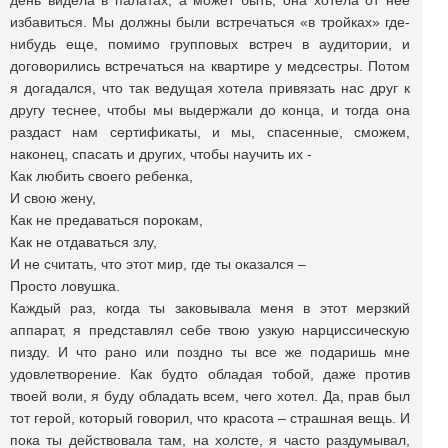
день видела в палатах, а может быть, она хотела от нее
избавиться. Мы должны были встречаться «в тройках» где-
нибудь еще, помимо групповых встреч в аудитории, и
договорились встречаться на квартире у медсестры. Потом
я догадался, что так ведущая хотела привязать нас друг к
другу теснее, чтобы мы выдержали до конца, и тогда она
раздаст нам сертификаты, и мы, спасенные, сможем,
наконец, спасать и других, чтобы научить их -
Как любить своего ребенка,
И свою жену,
Как не предаваться порокам,
Как не отдаваться злу,
И не считать, что этот мир, где ты оказался –
Просто ловушка.
Каждый раз, когда ты заковывала меня в этот мерзкий
аппарат, я представлял себе твою узкую нарциссическую
пизду. И что рано или поздно ты все же подаришь мне
удовлетворение. Как будто обладая тобой, даже против
твоей воли, я буду обладать всем, чего хотел. Да, прав был
тот герой, который говорил, что красота – страшная вещь. И
пока ты действовала там, на холсте, я часто раздумывал,