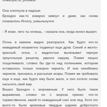
пожалуйста, розовое!
Она хлопнула в ладоши.
Брэндон как-то коварно кивнул и даже, как снова
показалось Игнату, ухмыльнулся.
- Я знаю, чего ты хочешь, - сказала она, когда конюх вышел.
Огонь в камине жадно разгорался. Как будто кто-то
невидимый незаметно подкинул еще дров. Синий и желто-
красный, огонь с жадностью вылизывал черную
треугольную решетку, рвался наружу. Пламя хищно
пощелкивало, словно бы где-то над поленьями, которым
оставалось только покорно чернеть. И они неизбежно
чернели, трескаясь и рассыпая искры. Пламя же требовало
еще и еще, как будто ему было мало, и оно хотело снова
насытить свой жар.
Вошел Брэндон с мороженым. У него было такое
выражение, словно он с мороза принес что-то
торжественное, какой-то невиданный снег или лед. Хотя это
всего-то были кремовые твердые шарики добротного