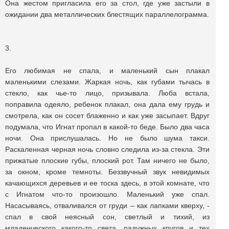
Она жестом пригласила его за стол, где уже застыли в
ожидании два металлических блестящих параллелограмма.
3.
Его любимая не спала, и маленький сын плакал
маленькими слезами. Жаркая ночь, как губами тычась в
стекло, как чье-то лицо, призывала. Люба встала,
поправила одеяло, ребенок плакал, она дала ему грудь и
смотрела, как он сосет блаженно и как уже засыпает. Вдруг
подумала, что Игнат пропал в какой-то беде. Было два часа
ночи. Она прислушалась. Но не было шума такси.
Раскаленная черная ночь словно следила из-за стекла. Эти
прижатые плоские губы, плоский рот. Там ничего не было,
за окном, кроме темноты. Беззвучный звук невидимых
качающихся деревьев и ее тоска здесь, в этой комнате, что
с Игнатом что-то произошло. Маленький уже спал.
Насасываясь, отваливался от груди – как лапками кверху, -
спал в свой неясный сон, светлый и тихий, из
младенческого какого-то света, радужных кругов и тех