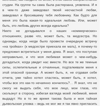
студии. На группе ты сама была растерзана, уязвлена. И я
в чем-то даже завидовал твоей несчастной любви,
завидовал и бросившему тебя любовнику. Как будто для
меня это была какая-то идеальная любовь. Или, может
быть, это любовь других всегда идеальна?
Никто не догадывался о наших «коммерческих»
отношениях, разве что, может быть, та медсестра. Но
однажды, когда негде было провести очередную встречу
«на тройках» (к медсестре приехала ее мать), я почему-то
предложил встретиться у меня дома. Я знал, что поступаю
неправильно, и что моя любимая может о чем-нибудь
догадаться, когда увидит нас вместе. Но все те же темные
силы, ослепительные и отчаянные, подталкивали меня к
этой опасной границе. А может быть, я, не отдавая себе
отчета, уже тайно хотел спастись, может быть, я хотел,
чтобы все это как-то нечаянно кончилось?… Я знал, что не
смогу не выдать себя, что мое лицо, мои глаза, что
скользнут в сторону, избегая взгляда моей любимой, меня
выдадут. Но в то же время такова была и моя тайная
дьявольская уловка – ведь не мог же я так явно пригласить