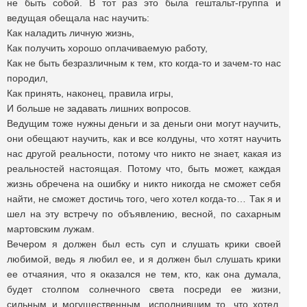
не быть собой. В тот раз это была гештальт-группа и
ведущая обещала нас научить:
Как наладить личную жизнь,
Как получить хорошо оплачиваемую работу,
Как не быть безразличным к тем, кто когда-то и зачем-то нас
породил,
Как принять, наконец, правила игры,
И больше не задавать лишних вопросов.
Ведущим тоже нужны деньги и за деньги они могут научить,
они обещают научить, как и все колдуны, что хотят научить
нас другой реальности, потому что никто не знает, какая из
реальностей настоящая. Потому что, быть может, каждая
жизнь обречена на ошибку и никто никогда не сможет себя
найти, не сможет достичь того, чего хотел когда-то… Так я и
шел на эту встречу по объявлению, весной, по сахарным
мартовским лужам.
Вечером я должен был есть суп и слушать крики своей
любимой, ведь я любил ее, и я должен был слушать крики
ее отчаяния, что я оказался не тем, кто, как она думала,
будет столпом солнечного света посреди ее жизни,
сильным и могущественным, исполнившим то, что хотел,