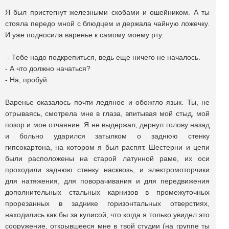
Я был пристегнут железными скобами и ошейником. А ты
стояла передо мной с блюдцем и держала чайную ложечку.
И уже подносила варенье к самому моему рту.
- Тебе надо подкрепиться, ведь еще ничего не началось.
- А что должно начаться?
- На, пробуй.
Варенье оказалось почти ледяное и обожгло язык. Ты, не
отрываясь, смотрела мне в глаза, впитывая мой стыд, мой
позор и мое отчаяние. Я не выдержал, дернул голову назад
и больно ударился затылком о заднюю стенку
гипсокартона, на котором я был распят. Шестерни и цепи
были расположены на старой латунной раме, их оси
проходили заднюю стенку насквозь, и электромоторчики
для натяжения, для поворачивания и для передвижения
дополнительных стальных карнизов в промежуточных
прорезанных в заднике горизонтальных отверстиях,
находились как бы за кулисой, что когда я только увидел это
сооружение, открывшееся мне в твой студии (на группе ты