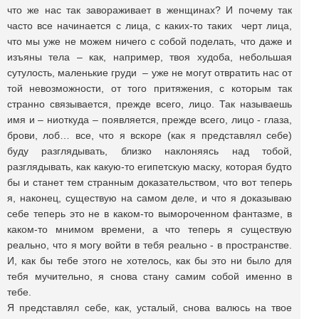
что же нас так завораживает в женщинах? И почему так
часто все начинается с лица, с каких-то таких черт лица,
что мы уже не можем ничего с собой поделать, что даже и
изъяны тела – как, например, твоя худоба, небольшая
сутулость, маленькие груди – уже не могут отвратить нас от
той невозможности, от того притяжения, с которым так
странно связывается, прежде всего, лицо. Так называешь
имя и – ниоткуда – появляется, прежде всего, лицо - глаза,
брови, лоб… все, что я вскоре (как я представлял себе)
буду разглядывать, близко наклоняясь над тобой,
разглядывать, как какую-то египетскую маску, которая будто
бы и станет тем странным доказательством, что вот теперь
я, наконец, существую на самом деле, и что я доказываю
себе теперь это не в каком-то вымороченном фантазме, в
каком-то мнимом времени, а что теперь я существую
реально, что я могу войти в тебя реально - в пространстве.
И, как бы тебе этого не хотелось, как бы это ни было для
тебя мучительно, я снова стану самим собой именно в
тебе.
Я представлял себе, как, усталый, снова валюсь на твое