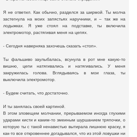
Я не ответил. Как обычно, разделся за ширмой. Ты молча
застегнула на моих запястьях наручники, и – так же на
лодыжках. Я уже стоял на подставке, ты включила
электромотор, растягивая меня на цепях.
- Сегодня наверняка захочешь сказать «стоп».
Ты фальшиво заулыбалась, всунула в рот мне какую-то
вишню, цепи натягивались и натягивались. У меня
закружилась голова. Вглядываясь в мои глаза, ты
выключила электромотор.
- Будем считать, что достаточно.
И ты занялась своей картиной.
В этом зловещем молчании, прерываемом иногда глухими
ударами кисти и каким-то змеиным шуршанием тряпочки, о
которую ты с такой ненавистью вытирала лишнюю краску, я
как-то все откровеннее догадывался, что из этой ловушки ни