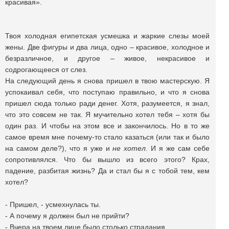
красивая».
Твоя холодная египетская усмешка и жаркие слезы моей
жены. Две фигуры и два лица, одно – красивое, холодное и
безразличное, и другое – живое, некрасивое и
содрогающееся от слез.
На следующий день я снова пришел в твою мастерскую. Я
успокаивал себя, что поступаю правильно, и что я снова
пришел сюда только ради денег. Хотя, разумеется, я знал,
что это совсем не так. Я мучительно хотел тебя – хотя бы
один раз. И чтобы на этом все и закончилось. Но в то же
самое время мне почему-то стало казаться (или так и было
на самом деле?), что я уже и
не хотел.
И я же сам себе
сопротивлялся. Что бы вышло из всего этого? Крах,
падение, разбитая жизнь? Да и стал бы я с тобой тем, кем
хотел?
- Пришел, - усмехнулась ты.
- А почему я должен был не прийти?
- Вчера на твоем лице было столько страдания.