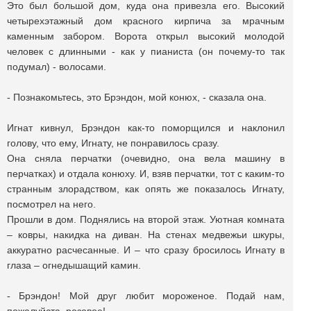
Это был большой дом, куда она привезла его. Высокий
четырехэтажный дом красного кирпича за мрачным
каменным забором. Ворота открыл высокий молодой
человек с длинными - как у пианиста (он почему-то так
подумал) - волосами.
- Познакомьтесь, это Брэндон, мой конюх, - сказала она.
Игнат кивнул, Брэндон как-то поморщился и наклонил
голову, что ему, Игнату, не понравилось сразу.
Она сняла перчатки (очевидно, она вела машину в
перчатках) и отдала конюху. И, взяв перчатки, тот с каким-то
странным злорадством, как опять же показалось Игнату,
посмотрел на него.
Прошли в дом. Поднялись на второй этаж. Уютная комната
– ковры, накидка на диван. На стенах медвежьи шкуры,
аккуратно расчесанные. И – что сразу бросилось Игнату в
глаза – огнедышащий камин.
- Брэндон! Мой друг любит мороженое. Подай нам,