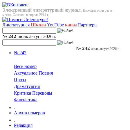
Электронный литературный журнал.
Выходит один раз в
месяц. Основан в апреле 2014 г.
Лиterraтурная
Школа
YouTube
канал
Партнеры
№ 242
июль-август 2026 г.
№ 242
июль-август 2026 г.
№ 242
Весь номер
Актуальное
Поэзия
Проза
Драматургия
Критика
Переводы
Фантастика
.
Архив номеров
.
Редакция