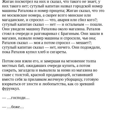
Жиган посмотрел на них и сказал, что такого не знает, у
них такого нет; сутулый капитан назвал городской номер
машины Раталова и номер прицепа; Жиган сказал, что это
не московские номера, а скорее всего минские или
магаданские, и спросил — что, авария или сбил кого?;
сутулый капитан сказал — нет — и остальным — пошли.
Они увидели машину Раталова около магазина. Раталов
стоял в очереди и разговаривал с Брагиным. Они зашли в
магазин, назвали номер машины и спросили, чья она;
Раталов сказал — моя а потом спросил — мешает?;
сутулый капитан сказал — нет, ничего. Они подождали,
пока Раталов купил хлеб и сигареты.
Потом они взяли его, и замершая на мгновение толпа
местных баб, ожидавших очереди купить, а потом
сожрать, загалдела и вывалила за ними из магазина во
главе с толстой, красной продавщицей, оставившей
вместо себя за прилавком желчную уборщицу, готовую
взорваться от злости и любопытства, как со зревший
фурункул.
— …господи…
— …боже…