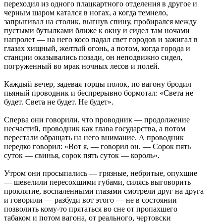
переходил из одного плацкартного отделения в другое и
черным шаром катался в ногах, а когда темнело,
запрыгивал на столик, выгнув спину, пробирался между
пустыми бутылками ближе к окну и сидел там ночами
напролет — на него косо падал свет городов и зажигал в
глазах хищный, желтый огонь, а потом, когда города и
станции оказывались позади, он неподвижно сидел,
погруженный во мрак ночных лесов и полей.
Каждый вечер, задевая торцы полок, по вагону бродил
пьяный проводник и беспрерывно бормотал: «Света не
будет. Света не будет. Не будет».
Сперва они говорили, что проводник — продолжение
несчастий, проводник как глава государства, а потом
перестали обращать на него внимание. А проводник
нередко говорил: «Вот я, — говорил он. — Сорок пять
суток — свинья, сорок пять суток — король».
Утром они просыпались — грязные, небритые, опухшие
— шевелили пересохшими губами, силясь выговорить
проклятие, воспаленными глазами смотрели друг на друга
и говорили — разбуди вот этого — не в состоянии
позволить кому-то прятаться во сне от пропахшего
табаком и потом вагона, от реального, чертовски