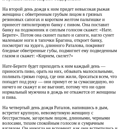
На второй день дождя к ним придет невысокая рыжая
женщина с обветренным грубым лицом в грязных
резиновых сапогах и коротком желтом пальтишке и
принесет пятилитровую банку с пивом. Она поставит
банку на подоконник и сиплым голосом скажет: «Нате.
Берите». Потом она скинет пальто и сапоги, нагло сунет
маленькие ноги в тапочки Брагина, откроет банку,
посмотрит на худого, длинного Раталова, покривит
бледные обветренные губы, подмигнет ему подведенным
глазом и скажет: «Кирнем, скелет?»
Нате-Берите будет приходить к ним каждый день —
приносить пиво, орать на них, обзывать малосильными,
поливать грязью город, где они жили, бросаться всем, что
попадет под руку — они примут ее за сумасшедшую, но
ничего не скажут и не выгонят, потому что ни один
нормальный мужчина в дождь не откажется от женщины
и пива.
На четвертый день дождя Раталов, напившись в дым,
встретит крупную, невозмутимую женщину с
бесстрастным, загорелым лицом, длинными, черными
волосами, тихим спокойным голосом и сумрачным
взглядом. Он никогда не вспомнит, как они встретились и