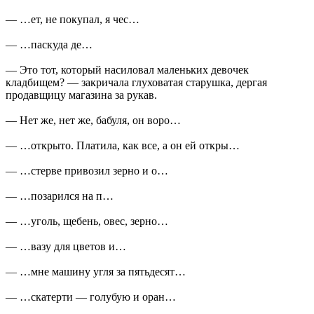
— …ет, не покупал, я чес…
— …паскуда де…
— Это тот, который насиловал маленьких девочек
кладбищем? — закричала глуховатая старушка, дергая
продавщицу магазина за рукав.
— Нет же, нет же, бабуля, он воро…
— …открыто. Платила, как все, а он ей откры…
— …стерве привозил зерно и о…
— …позарился на п…
— …уголь, щебень, овес, зерно…
— …вазу для цветов и…
— …мне машину угля за пятьдесят…
— …скатерти — голубую и оран…