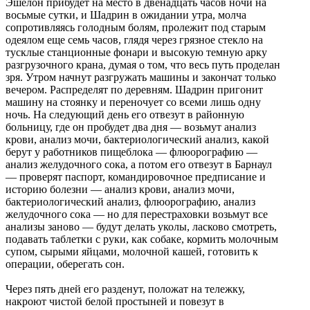
Эшелон прибудет на место в двенадцать часов ночи на
восьмые сутки, и Шадрин в ожидании утра, молча
сопротивляясь голодным болям, пролежит под старым
одеялом еще семь часов, глядя через грязное стекло на
тусклые станционные фонари и высокую темную арку
разгрузочного крана, думая о том, что весь путь проделан
зря. Утром начнут разгружать машины и закончат только
вечером. Распределят по деревням. Шадрин пригонит
машину на стоянку и переночует со всеми лишь одну
ночь. На следующий день его отвезут в районную
больницу, где он пробудет два дня — возьмут анализ
крови, анализ мочи, бактериологический анализ, какой
берут у работников пищеблока — флюорографию —
анализ желудочного сока, а потом его отвезут в Барнаул
— проверят паспорт, командировочное предписание и
историю болезни — анализ крови, анализ мочи,
бактериологический анализ, флюорографию, анализ
желудочного сока — но для перестраховки возьмут все
анализы заново — будут делать уколы, ласково смотреть,
подавать таблетки с руки, как собаке, кормить молочным
супом, сырыми яйцами, молочной кашей, готовить к
операции, оберегать сон.
Через пять дней его разденут, положат на тележку,
накроют чистой белой простыней и повезут в