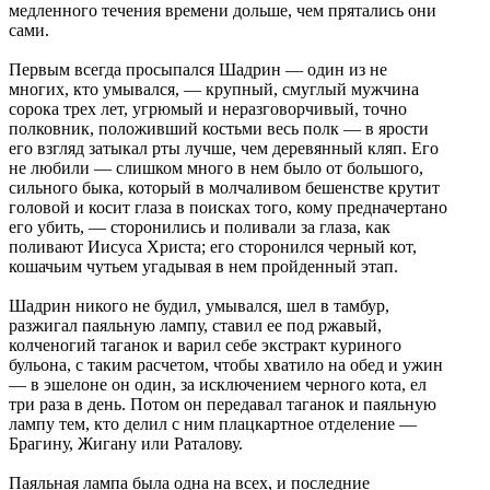
медленного течения времени дольше, чем прятались они
сами.
Первым всегда просыпался Шадрин — один из не
многих, кто умывался, — крупный, смуглый мужчина
сорока трех лет, угрюмый и неразговорчивый, точно
полковник, положивший костьми весь полк — в ярости
его взгляд затыкал рты лучше, чем деревянный кляп. Его
не любили — слишком много в нем было от большого,
сильного быка, который в молчаливом бешенстве крутит
головой и косит глаза в поисках того, кому предначертано
его убить, — сторонились и поливали за глаза, как
поливают Иисуса Христа; его сторонился черный кот,
кошачьим чутьем угадывая в нем пройденный этап.
Шадрин никого не будил, умывался, шел в тамбур,
разжигал паяльную лампу, ставил ее под ржавый,
колченогий таганок и варил себе экстракт куриного
бульона, с таким расчетом, чтобы хватило на обед и ужин
— в эшелоне он один, за исключением черного кота, ел
три раза в день. Потом он передавал таганок и паяльную
лампу тем, кто делил с ним плацкартное отделение —
Брагину, Жигану или Раталову.
Паяльная лампа была одна на всех, и последние