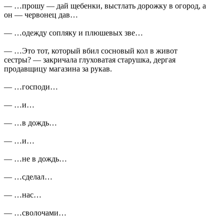
— …прошу — дай щебенки, выстлать дорожку в огород, а
он — червонец дав…
— …одежду сопляку и плюшевых зве…
— …Это тот, который вбил сосновый кол в живот
сестры? — закричала глуховатая старушка, дергая
продавщицу магазина за рукав.
— …господи…
— …и…
— …в дождь…
— …и…
— …не в дождь…
— …сделал…
— …нас…
— …сволочами…