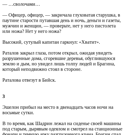
— …сволочами…
— Офицер, офицер, — закричала глуховатая старушка, в
паутине старости путавшая день и ночь, деньги и газеты,
мужчин и женщин, — проверьте, нет у него пистолета
или ножа? Нет у него ножа?
Высокий, сутулый капитан гаркнул: «Хватит».
Раталов закрыл глаза, потом открыл, ожидая увидеть
разрушенные дома, сгоревшие деревья, обуглившуюся
землю и дым, но увидел лишь толпу людей и Брагина,
который неподвижно стоял в стороне.
Раталова отвезут в Бийск.
3
Эшелон прибыл на место в двенадцать часов ночи на
восьмые сутки.
В то время, как Шадрин лежал на сиденье своей машины
под старым, дырявым одеялом и смотрел на станционные
фонари и темную арку разгрузочного крана, Брагин спал