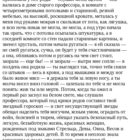
валялась в доме старого профессора, в комнате с
четырехметровыми потолками и старинной, резной
мебелью, на высокой, роскошной кровати, металась у
меня под руками мокрая и скользкая от пота, как лягушка,
и всю ночь никак не могла, не могла, а под утро начала
так орать, что с потолка осыпалась штукатурка, а в
соседней комнате со стен падали старинные картины, и
звенел хрусталь, потом начала ругаться — я ей сказала —
не смей ругаться, сучка, он будет у тебя счастливчиком —
а она, обливаясь потом и ругаясь на чем свет стоит,
заорала — еще бы! — и заорала — вытри мне сопли — в
полдень она родила — ты выглядел так, точно тебя сняли
со штыков — весь в крови, а под мышками и между ног
было живое мясо — я держала тебя за левую ногу, а ты
молча висел вниз головой — шлепала по тебе и не могла
понять: жив ты или мертв. Потом, когда ты ожил и
первый раз заснул на белом свете, мы слушали
профессора, который под крики родов составил твой
звездный гороскоп — и свет несуществующей звезды
обещал наделить тебя могучим, ясным умом, оградить от
войн, болезней и тюрем, обещал указать безопасный путь,
легкую, беззаботную жизнь, красивых женщин,
рожденных под знаками Стрельца, Девы, Овна, Весов и
красивых здоровых детей. В то время я неплохо знала
гороскопы и знала, что гороскоп, составленный