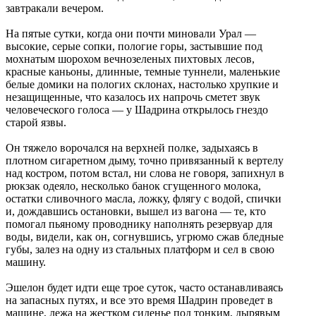
завтракали вечером.
На пятые сутки, когда они почти миновали Урал —
высокие, серые сопки, пологие горы, застывшие под
мохнатым шорохом вечнозеленых пихтовых лесов,
красные каньоны, длинные, темные туннели, маленькие
белые домики на пологих склонах, настолько хрупкие и
незащищенные, что казалось их напрочь сметет звук
человеческого голоса — у Шадрина открылось гнездо
старой язвы.
Он тяжело ворочался на верхней полке, задыхаясь в
плотном сигаретном дыму, точно привязанный к вертелу
над костром, потом встал, ни слова не говоря, запихнул в
рюкзак одеяло, несколько банок сгущенного молока,
остатки сливочного масла, ложку, флягу с водой, спички
и, дождавшись остановки, вышел из вагона — те, кто
помогал пьяному проводнику наполнять резервуар для
воды, видели, как он, согнувшись, угрюмо сжав бледные
губы, залез на одну из стальных платформ и сел в свою
машину.
Эшелон будет идти еще трое суток, часто останавливаясь
на запасных путях, и все это время Шадрин проведет в
машине, лежа на жестком сиденье под тонким, дырявым