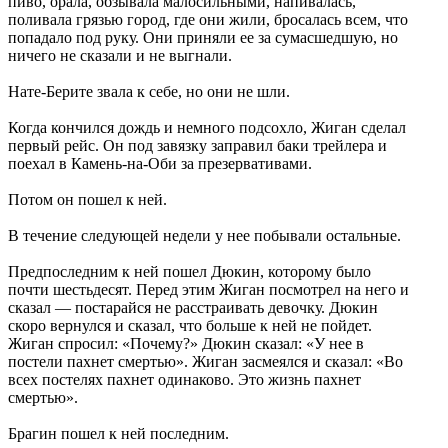
пиво, орала, обзывала малосильными, напивалась,
поливала грязью город, где они жили, бросалась всем, что
попадало под руку. Они приняли ее за сумасшедшую, но
ничего не сказали и не выгнали.
Нате-Берите звала к себе, но они не шли.
Когда кончился дождь и немного подсохло, Жиган сделал
первый рейс. Он под завязку заправил баки трейлера и
поехал в Камень-на-Оби за презервативами.
Потом он пошел к ней.
В течение следующей недели у нее побывали остальные.
Предпоследним к ней пошел Дюкин, которому было
почти шестьдесят. Перед этим Жиган посмотрел на него и
сказал — постарайся не расстраивать девочку. Дюкин
скоро вернулся и сказал, что больше к ней не пойдет.
Жиган спросил: «Почему?» Дюкин сказал: «У нее в
постели пахнет смертью». Жиган засмеялся и сказал: «Во
всех постелях пахнет одинаково. Это жизнь пахнет
смертью».
Брагин пошел к ней последним.