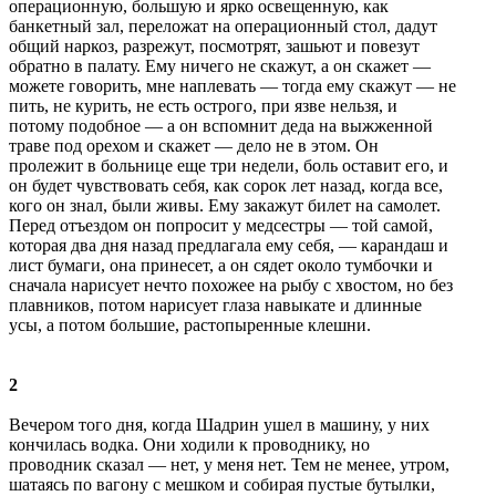
операционную, большую и ярко освещенную, как
банкетный зал, переложат на операционный стол, дадут
общий наркоз, разрежут, посмотрят, зашьют и повезут
обратно в палату. Ему ничего не скажут, а он скажет —
можете говорить, мне наплевать — тогда ему скажут — не
пить, не курить, не есть острого, при язве нельзя, и
потому подобное — а он вспомнит деда на выжженной
траве под орехом и скажет — дело не в этом. Он
пролежит в больнице еще три недели, боль оставит его, и
он будет чувствовать себя, как сорок лет назад, когда все,
кого он знал, были живы. Ему закажут билет на самолет.
Перед отъездом он попросит у медсестры — той самой,
которая два дня назад предлагала ему себя, — карандаш и
лист бумаги, она принесет, а он сядет около тумбочки и
сначала нарисует нечто похожее на рыбу с хвостом, но без
плавников, потом нарисует глаза навыкате и длинные
усы, а потом большие, растопыренные клешни.
2
Вечером того дня, когда Шадрин ушел в машину, у них
кончилась водка. Они ходили к проводнику, но
проводник сказал — нет, у меня нет. Тем не менее, утром,
шатаясь по вагону с мешком и собирая пустые бутылки,