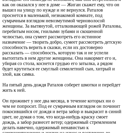
как он оказался у нее в доме — Жиган скажет ему, что он
вышел на улицу по нужде и не вернулся. Раталов
проснется в маленькой, незнакомой комнате, под
сумрачным взглядом невозмутимой черноволосой
женщины. За вытянутой, отталкивающей рожей Раталова,
перебитым носом, гнилыми зубами и скошенной
челюстью, она сумеет рассмотреть его истинное
назначение — творить добро, сумеет рассмотреть детскую
способность верить в сказки, если их достоверно
рассказать — способность, которую так и не успели
вытоптать в нем другие женщины. Она накормит его и,
убирая со стола, коснется грудью его затылка, а рядом
будет крутиться ее смуглый семилетний сын, хитрый и
злой, как самка.
На пятый день дождя Раталов соберет шмотки и перейдет
жить к ней.
Он проживет у нее два месяца, в течение которых ни о
чем не попросит. Под ее сумрачным взглядом он починит
покосившийся от дождя и ветра забор и выкрасит в синий
цвет, не думая о том, что когда-нибудь краску смоет
дождь, а забор разнесет ветер; одержимый стремлением
делать навечно, одержимый ненавистью к
самоуничтожению и жизни на износ и растлению до