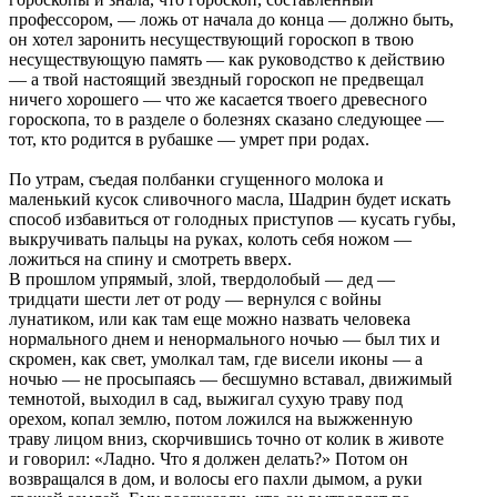
профессором, — ложь от начала до конца — должно быть,
он хотел заронить несуществующий гороскоп в твою
несуществующую память — как руководство к действию
— а твой настоящий звездный гороскоп не предвещал
ничего хорошего — что же касается твоего древесного
гороскопа, то в разделе о болезнях сказано следующее —
тот, кто родится в рубашке — умрет при родах.
По утрам, съедая полбанки сгущенного молока и
маленький кусок сливочного масла, Шадрин будет искать
способ избавиться от голодных приступов — кусать губы,
выкручивать пальцы на руках, колоть себя ножом —
ложиться на спину и смотреть вверх.
В прошлом упрямый, злой, твердолобый — дед —
тридцати шести лет от роду — вернулся с войны
лунатиком, или как там еще можно назвать человека
нормального днем и ненормального ночью — был тих и
скромен, как свет, умолкал там, где висели иконы — а
ночью — не просыпаясь — бесшумно вставал, движимый
темнотой, выходил в сад, выжигал сухую траву под
орехом, копал землю, потом ложился на выжженную
траву лицом вниз, скорчившись точно от колик в животе
и говорил: «Ладно. Что я должен делать?» Потом он
возвращался в дом, и волосы его пахли дымом, а руки