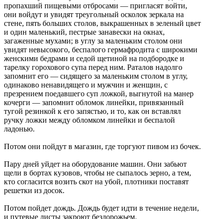
пропахший пищевыми отбросами — пригласят войти,
они войдут и увидят треугольный осколок зеркала на
стене, пять больших столов, выкрашенных в зеленый цвет
и один маленький, пестрые занавески на окнах,
загаженные мухами; в углу за маленьким столом они
увидят невысокого, беспалого гермафродита с широкими
женскими бедрами и седой щетиной на подбородке и
тарелку горохового супа перед ним. Раталов надолго
запомнит его — сидящего за маленьким столом в углу,
одинаково ненавидящего и мужчин и женщин, с
презрением поедавшего суп ложкой, выгнутой на манер
кочерги — запомнит обломок линейки, привязанный
тугой резинкой к его запястью, и то, как он вставлял
ручку ложки между обломком линейки и беспалой
ладонью.
Потом они пойдут в магазин, где торгуют пивом из бочек.
Пару дней уйдет на оборудование машин. Они забьют
щели в бортах кузовов, чтобы не сыпалось зерно, а тем,
кто согласится возить скот на убой, плотники поставят
решетки из досок.
Потом пойдет дождь. Дождь будет идти в течение недели,
и путевые листы закроют бездорожьем.