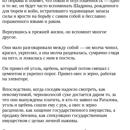
из тюрьмы и поймет, что покой и опустошенность — одно
и то же, он будет часто вспоминать Шадрина, рожденного
для тюрем и войн, истратившего чудовищные запасы
силы и ярости на борьбу с самим собой и бесславно
пораженного язвами и раком.
Вернувшись к прежней жизни, он вспомнит многое
другое.
Они мало разговаривали между собой — он молча чинил,
красил, укреплял, а она молча раздевалась, сумрачно глядя
на него, и ложилась с ним в постель.
Он привез ей уголь, щебень, который потом смешал с
цементом и укрепил порог. Привез овес и зерно, работая
на элеваторе.
Впоследствии, когда соседям надоело смотреть, как
невозмутимой, черноволосой суке достается даром то, за
что они вынуждены платить, и кто-то заявил на Раталова,
уголь и щебень сошли ему с рук, а овес и зерно
расценили, как хищение государственного имущества, а
продажу бензина, как спекуляцию государственным
имуществом с целью личной наживы.