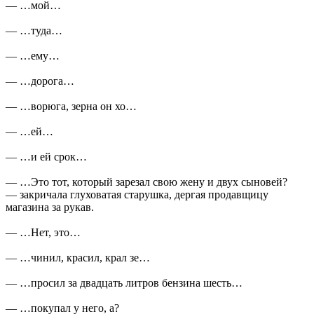
— …мой…
— …туда…
— …ему…
— …дорога…
— …ворюга, зерна он хо…
— …ей…
— …и ей срок…
— …Это тот, который зарезал свою жену и двух сыновей?
— закричала глуховатая старушка, дергая продавщицу
магазина за рукав.
— …Нет, это…
— …чинил, красил, крал зе…
— …просил за двадцать литров бензина шесть…
— …покупал у него, а?