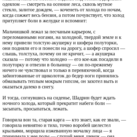
одеялом — смотреть на осенние леса, сквозь мутное
стекло, залитое дождем, — коченеть от холода по ночам,
когда сожжет весь бензин, а потом почувствует, что холод
притупляет боли в желудке и вспомнит:
Мальчишкой лежал за песчаным карьером, с
переломанными ногами, на холодной, твердой земле и к
нему привели толстую акушерку и шофера полуторки,
они подняли его и понесли на дорогу, а шофер спросил —
слышь, толстуха, почему он не кричит, — а акушерка
сказала — потому что холодно — его кое-как посадили в
полуторку и отвезли в больницу — он по-прежнему
ничего не чувствовал и только в перевязочной, когда
забинтованные от щиколоток до бедер ноги принялись
обмазывать теплым мокрым гипсом, он захотел выть и
оказаться далеко в снегу.
И тогда, согнувшись на сиденье, Шадрин будет ждать
ночного холода, который прекратит набеги боли —
засыпать, просыпаться, лежать.
Говорила вон та, старая карга — кто знает, как ее звали, —
говорила невнятно и тихо, точно воробей шелестел
крыльями, морщила изжеванную мочалку лица — я
принимала у нее роды — слушай меня, щенок — она