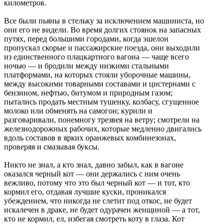
километров.
Все были пьяны в стельку за исключением машиниста, но
они его не видели. Во время долгих стоянок на запасных
путях, перед большими городами, когда эшелон
пропускал скорые и пассажирские поезда, они выходили
из единственного плацкартного вагона — чаще всего
ночью — и бродили между низкими стальными
платформами, на которых стояли уборочные машины,
между высокими товарными составами и цистернами с
бензином, нефтью, битумом и природным газом;
пытались продать местным тушенку, колбасу, сгущенное
молоко или обменять на самогон; курили и
разговаривали, понемногу трезвея на ветру; смотрели на
железнодорожных рабочих, которые медленно двигались
вдоль составов в ярких оранжевых комбинезонах,
проверяя и смазывая буксы.
Никто не знал, а кто знал, давно забыл, как в вагоне
оказался черный кот — они держались с ним очень
вежливо, потому что это был черный кот — и тот, кто
кормил его, отдавая лучшие куски, проникался
убеждением, что никогда не слетит под откос, не будет
искалечен в драке, не будет одурачен женщиной — а тот,
кто не кормил, ел, избегая смотреть коту в глаза. Кот