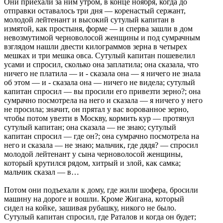
Они приехали за ним утром, в конце ноября, когда до
отправки оставалось три дня — коренастый сержант,
молодой лейтенант и высокий сутулый капитан в
измятой, как простыня, форме — и сперва зашли в дом
невозмутимой черноволосой женщины и под сумрачным
взглядом нашли двести килограммов зерна в четырех
мешках и три мешка овса. Сутулый капитан пошевелил
усами и спросил, сколько она заплатила; она сказала, что
ничего не платила — и - сказала она — я ничего не знала
об этом — и - сказала она — ничего не видела; сутулый
капитан спросил — вы просили его привезти зерно?; она
сумрачно посмотрела на него и сказала — я ничего у него
не просила; значит, он прятал у вас ворованное зерно,
чтобы потом увезти в Москву, кормить кур — протянул
сутулый капитан; она сказала — не знаю; сутулый
капитан спросил — где он?; она сумрачно посмотрела на
него и сказала — не знаю; мальчик, где дядя? — спросил
молодой лейтенант у сына черноволосой женщины,
который крутился рядом, хитрый и злой, как самка;
мальчик сказал — в…
Потом они подъехали к дому, где жили шофера, бросили
машину на дороге и вошли. Кроме Жигана, который
сидел на койке, зашивая рубашку, никого не было.
Сутулый капитан спросил, где Раталов и когда он будет;