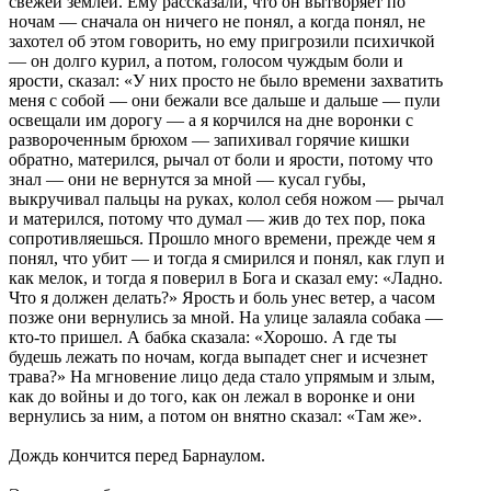
свежей землей. Ему рассказали, что он вытворяет по
ночам — сначала он ничего не понял, а когда понял, не
захотел об этом говорить, но ему пригрозили психичкой
— он долго курил, а потом, голосом чуждым боли и
ярости, сказал: «У них просто не было времени захватить
меня с собой — они бежали все дальше и дальше — пули
освещали им дорогу — а я корчился на дне воронки с
развороченным брюхом — запихивал горячие кишки
обратно, матерился, рычал от боли и ярости, потому что
знал — они не вернутся за мной — кусал губы,
выкручивал пальцы на руках, колол себя ножом — рычал
и матерился, потому что думал — жив до тех пор, пока
сопротивляешься. Прошло много времени, прежде чем я
понял, что убит — и тогда я смирился и понял, как глуп и
как мелок, и тогда я поверил в Бога и сказал ему: «Ладно.
Что я должен делать?» Ярость и боль унес ветер, а часом
позже они вернулись за мной. На улице залаяла собака —
кто-то пришел. А бабка сказала: «Хорошо. А где ты
будешь лежать по ночам, когда выпадет снег и исчезнет
трава?» На мгновение лицо деда стало упрямым и злым,
как до войны и до того, как он лежал в воронке и они
вернулись за ним, а потом он внятно сказал: «Там же».
Дождь кончится перед Барнаулом.