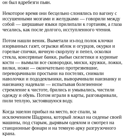
он был вдребезги пьян.
Некоторое время они бесцельно слонялись по вагону с
иссушенными мозгами и желудками — говорили между
собой — шершавые языки прилипали к гортаням, а глаза
чесались, как после долгого, исступленного чтения.
Потом нашли веник. Выметали из-под полок клочки
изорванных газет, огрызки яблок и огурцов, окурки и
горелые спички, яичную скорлупу и пепел, осколки
стекла, консервные банки, рыбьи скелетики и куриные
кости — вымыли все сковородки, миски, кружки, ложки,
вилки, ножи — окончательно протрезвевшие,
переворачивали простыни на постелях, снимали
наволочки и пододеяльники, выворачивали наизнанку и
наизнанку надевали — испытывая болезненное
стремление к чистоте, брились и умывались, чистили
одежду и обувь. Потом играли в карты, разговаривали,
пили теплую, застоявшуюся воду.
Когда эшелон прибыл на место, все спали, за
исключением Шадрина, который лежал на сиденье своей
машины, под старым, дырявым одеялом и смотрел на
станционные фонари и на темную арку разгрузочного
крана.