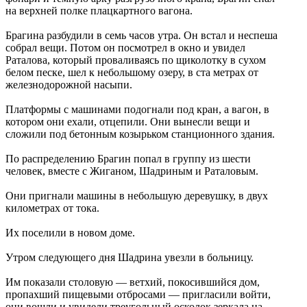
на верхней полке плацкартного вагона.
Брагина разбудили в семь часов утра. Он встал и неспеша
собрал вещи. Потом он посмотрел в окно и увидел
Раталова, который проваливаясь по щиколотку в сухом
белом песке, шел к небольшому озеру, в ста метрах от
железнодорожной насыпи.
Платформы с машинами подогнали под кран, а вагон, в
котором они ехали, отцепили. Они вынесли вещи и
сложили под бетонным козырьком станционного здания.
По распределению Брагин попал в группу из шести
человек, вместе с Жиганом, Шадриным и Раталовым.
Они пригнали машины в небольшую деревушку, в двух
километрах от тока.
Их поселили в новом доме.
Утром следующего дня Шадрина увезли в больницу.
Им показали столовую — ветхий, покосившийся дом,
пропахший пищевыми отбросами — пригласили войти,
они вошли и увидели треугольный осколок зеркала на