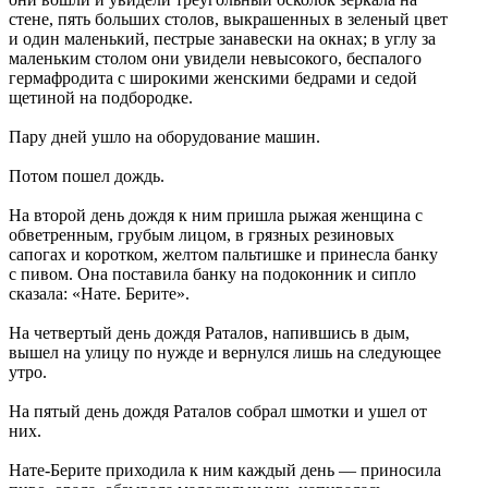
стене, пять больших столов, выкрашенных в зеленый цвет
и один маленький, пестрые занавески на окнах; в углу за
маленьким столом они увидели невысокого, беспалого
гермафродита с широкими женскими бедрами и седой
щетиной на подбородке.
Пару дней ушло на оборудование машин.
Потом пошел дождь.
На второй день дождя к ним пришла рыжая женщина с
обветренным, грубым лицом, в грязных резиновых
сапогах и коротком, желтом пальтишке и принесла банку
с пивом. Она поставила банку на подоконник и сипло
сказала: «Нате. Берите».
На четвертый день дождя Раталов, напившись в дым,
вышел на улицу по нужде и вернулся лишь на следующее
утро.
На пятый день дождя Раталов собрал шмотки и ушел от
них.
Нате-Берите приходила к ним каждый день — приносила