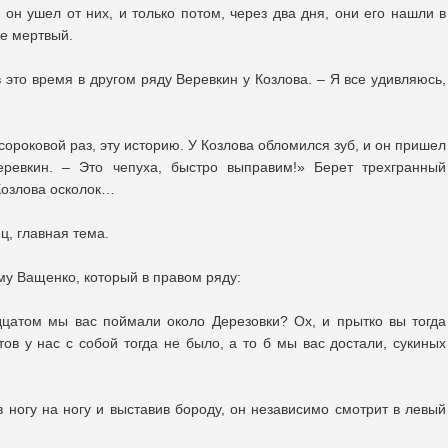
а он ушел от них, и только потом, через два дня, они его нашли в
же мертвый.
в это время в другом ряду Веревкин у Козлова. – Я все удивляюсь,
 сороковой раз, эту историю. У Козлова обломился зуб, и он пришел
Веревкин. – Это чепуха, быстро выправим!» Берет трехгранный
 Козлова осколок…
ц, главная тема.
му Ващенко, который в правом ряду:
дцатом мы вас поймали около Дерезовки? Ох, и прытко вы тогда
тов у нас с собой тогда не было, а то б мы вас достали, сукиных
 ногу на ногу и выставив бороду, он независимо смотрит в левый