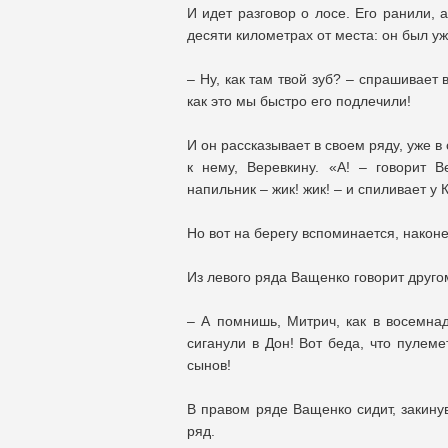
И идет разговор о лосе. Его ранили, 
десяти километрах от места: он был у
– Ну, как там твой зуб? – спрашивает 
как это мы быстро его подлечили!
И он рассказывает в своем ряду, уже в
к нему, Веревкину. «А! – говорит 
напильник – жик! жик! – и спиливает у
Но вот на берегу вспоминается, наконе
Из левого ряда Ващенко говорит друго
– А помнишь, Митрич, как в восемна
сиганули в Дон! Вот беда, что пулеме
сынов!
В правом ряде Ващенко сидит, закинув
ряд.