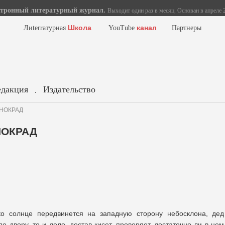
тронный литературный журнал.
Выходит один раз в месяц. Основан в апреле 2
Школа
канал
Лиterraтурная
YouTube
Партнеры
едакция
Издательство
.
ОНОКРАД
НОКРАД
ко солнце передвинется на западную сторону небосклона, дед
о двору, то и дело, достав кисет, проверяет, достаточно ли в нем