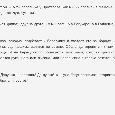
ит он. – А ты спроси-ка у Протасова, как мы их словили в Мамоне?
 достал, чуть-чуточки…
т кричать друг на друга: «А мы вас!.. А в Богучаре! А в Галиевке!
ков, вскочив, подбегает к Веревкину и хватает его за бороду…
они, сцепившись, валятся на землю. Оба ряда торопятся к ним:
щь. И на берегу скоро образуется куча мала, которая кряхтит,
ается рука, нога или лысина, или целое лицо с крепко зажатой в
 Дедушка, перестань! Де-душка!..» – уже бегут разнимать стариков
 братья и сестры.