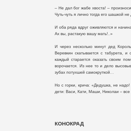
– Не дал бог жабе хвоста! – произнос
Чуть-чуть я лично тогда его шашкой не
И оба ряда вдруг оживляются и начинаю
Ах вы, растакую вашу мать!..»
И через несколько минут дед Король
Веревкин скатывается с табурета, и 
каждый старается оказать своим помо
ворочается. Из нее то и дело высовыв
зубах потухшей самокруткой…
Но с горки, крича: «Дедушка, не надо!
дети: Васи, Кати, Маши, Николаи – все
КОНОКРАД