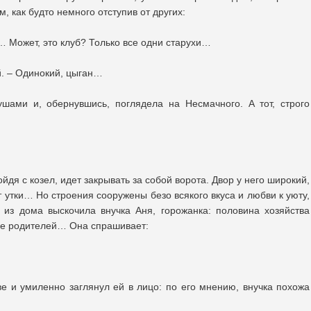
, как будто немного отступив от других:
я… Может, это клуб? Только все одни старухи…
й. – Одинокий, цыган…
шами и, обернувшись, поглядела на Несмачного. А тот, строго
йдя с козел, идет закрывать за собой ворота. Двор у него широкий,
т утки… Но строения сооружены безо всякого вкуса и любви к уюту,
 из дома выскочила внучка Аня, горожанка: половина хозяйства
ее родителей… Она спрашивает:
е и умиленно заглянул ей в лицо: по его мнению, внучка похожа