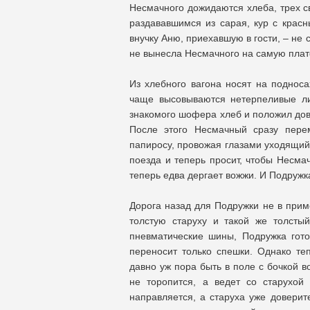
Несмачного дожидаются хлеба, трех св
раздававшимся из сарая, кур с крас
внучку Аню, приехавшую в гости, – не
не вынесла Несмачного на самую пл
Из хлебного вагона носят на подноса
чаще высовываются нетерпеливые ли
знакомого шофера хлеб и положил дов
После этого Несмачный сразу пере
папиросу, провожая глазами уходящий 
поезда и теперь просит, чтобы Несма
теперь едва дергает вожжи. И Подружка
Дорога назад для Подружки не в прим
толстую старуху и такой же толсты
пневматические шины, Подружка гото
переносит только спешки. Однако те
давно уж пора быть в поле с бочкой
не торопится, а ведет со старухой
направляется, а старуха уже доверит