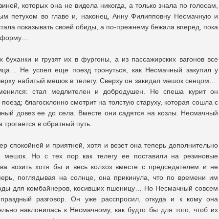
иней, которых она не видела никогда, а только знала по голосам,
ным петухом во главе и, наконец, Анну Филипповну Несмачную и
 стала показывать своей обиды, а по-прежнему бежала вперед, пока
атформу…
х буханки и грузят их в фургоны, а из пассажирских вагонов все
ца… Не успел еще поезд тронуться, как Несмачный закупил у
ерху набитый мешок в телегу. Сверху он закидал мешок сенцом…
менился: стал медлителен и добродушен. Не спеша курит он
поезд; благосклонно смотрит на толстую старуху, которая сошла с
чный довез ее до села. Вместе они садятся на козлы. Несмачный
 трогается в обратный путь.
ер спокойней и приятней, хотя и везет она теперь дополнительно
й мешок. Но с тех пор как телегу ее поставили на резиновые
ва возить хотя бы и весь колхоз вместе с председателем и не
перь, поглядывая на солнце, она прикинула, что по времени им
 воды для комбайнеров, косивших пшеницу… Но Несмачный совсем
 праздный разговор. Он уже расспросил, откуда и к кому она
ельно наклонилась к Несмачному, как будто бы для того, чтоб их