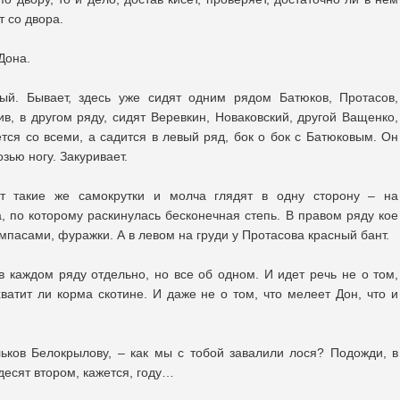
т со двора.
Дона.
ый. Бывает, здесь уже сидят одним рядом Батюков, Протасов,
в, в другом ряду, сидят Веревкин, Новаковский, другой Ващенко,
тся со всеми, а садится в левый ряд, бок о бок с Батюковым. Он
зью ногу. Закуривает.
т такие же самокрутки и молча глядят в одну сторону – на
, по которому раскинулась бесконечная степь. В правом ряду кое
мпасами, фуражки. А в левом на груди у Протасова красный бант.
в каждом ряду отдельно, но все об одном. И идет речь не о том,
ватит ли корма скотине. И даже не о том, что мелеет Дон, что и
ьков Белокрылову, – как мы с тобой завалили лося? Подожди, в
ьдесят втором, кажется, году…