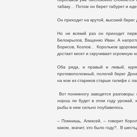
табаку… Потом он берет табурет и иде
Он приходит на крутой, высокий берег 
Но не всякий раз он приходит перв
Белокрылов, Ващенко Иван. А напроти
Борисов, Козлов… Корольков здоровае
достает кисет и скручивает огромную ко
Оба ряда, и правый и левый, куря
противоположный, пологий берег Дона
на ком из стариков старые галифе с ла
Вот понемногу заводятся разговоры: 
хорош ли будет в этом году урожай, х
рыбы в нем сильно поубавилось.
– Помнишь, Алексей, – говорит Корол
каком, значит, это было году?.. В шест