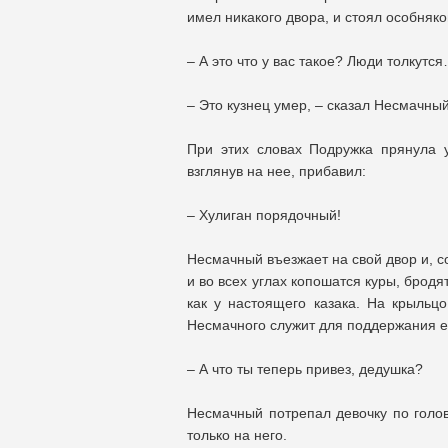
имел никакого двора, и стоял особняком
– А это что у вас такое? Люди толкутс
– Это кузнец умер, – сказал Несмачны
При этих словах Подружка прянула у
взглянув на нее, прибавил:
– Хулиган порядочный!
Несмачный въезжает на свой двор и, со
и во всех углах копошатся куры, бродя
как у настоящего казака. На крыльцо
Несмачного служит для поддержания 
– А что ты теперь привез, дедушка?
Несмачный потрепал девочку по голов
только на него.