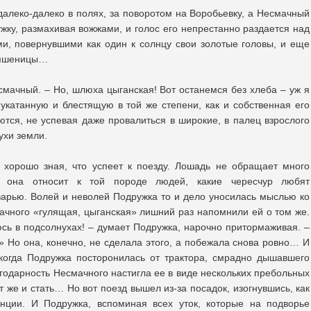
далеко-далеко в полях, за поворотом на Воробьевку, а Несмачный
жку, размахивая вожжами, и голос его непрестанно раздается над
и, повернувшими как один к солнцу свои золотые головы, и еще
 пшеницы…
смачный. – Но, шлюха цыганская! Вот останемся без хлеба – уж я
, укатанную и блестящую в той же степени, как и собственная его
ются, не успевая даже провалиться в широкие, в палец взрослого
ухи земли.
 хорошо зная, что успеет к поезду. Лошадь не обращает много
о она относит к той породе людей, какие чересчур любят
варью. Волей и неволей Подружка то и дело уносилась мыслью ко
чного «гулящая, цыганская» лишний раз напомнили ей о том же.
юсь в подсолнухах! – думает Подружка, нарочно притормаживая. –
» Но она, конечно, не сделала этого, а побежала снова ровно… И
когда Подружка посторонилась от трактора, смрадно дышавшего
агодарность Несмачного настигла ее в виде нескольких пребольных
т же и стать… Но вот поезд вышел из-за посадок, изогнувшись, как
анции. И Подружка, вспоминая всех уток, которые на подворье