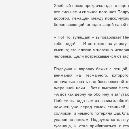
Хлебный поезд прокричал где-то еще 
все сильнее и сильнее погоняет Подру
дорогой, лежащей между подсолнухам
более сияющей, огнедышащей лавой
– Но! Но, гулящая! – выговаривает Не
тебе тогда!.. – И он плюет на дорогу
лысина; его плевки мгновенно испаря
человека, щели потрескавшейся от зас
Подружка и вправду бежит с ленцой,
внимания на Несмачного, которог
поначальствовать над бессловесной т
вчерашней ночи… Вот и выкрики Несма
«А вот как дерну на обочину и запута
Побежишь тогда сам за своим хлебом!
наконец уже перед самой станцией, 
соляркой, и немного потеряла шаг, бл
ударов по ляжкам. Подружка хотела ту
гусеница, и стал приближаться к ст