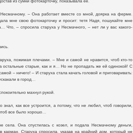
достав из сумки фотокарточку, показывала ее.
на Несмачному. – Она работает вместе со мной, доярка на ферме.
дала мне свою фотокарточку и просит: тетя Надя, пошукайте мне
а… Что, – спросила старуха у Несмачного, – нет ли у вас какого-
шись.
старуха, пожимая плечами. – Мне и самой не нравится, чтоб кто-то
 а остальные старые, как и я… Но не пропадать же ей одинокой! С
 самой – ничего! – И старуха стала качать головой и приговаривать:
 ускакали в город…
покоительно махнул рукой.
о знал, как все устроится, а потому, что не любил, чтоб говорили,
, чтоб все было хорошо…
е села. Она спустилась с козел, и подала Несмачному деньги,
 карман. Старуха спросила, указав на крайний дом, который не