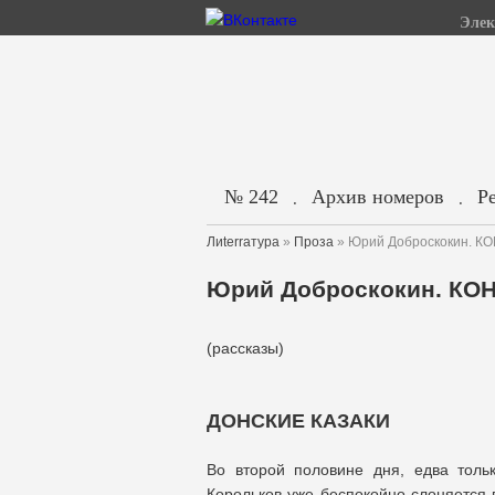
Элек
№ 242
Архив номеров
Р
.
.
Лиterraтура
»
Проза
» Юрий Доброскокин. К
Юрий Доброскокин. КО
(рассказы)
ДОНСКИЕ КАЗАКИ
Во второй половине дня, едва толь
Корольков уже беспокойно слоняется п