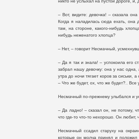
никто не услыхал на пустой дороге, и, 
– Вот, видите: девочка! – сказала о
Когда я наладилась сюда ехать, она 
там, на стороне, какого-нибудь хлопц
нибудь неженатого хлопца?
– Нет, – говорит Несмачный, усмехнув
– Да я так и знала! – успокоила его 
забрал нашу девочку: она у нас одна,
утра до ночи тягает коров за сиськи, а
– Что же будет, ох, что же будет?.. Все
Несмачный по-прежнему улыбался и ус
– Да ладно! – сказал он, не потому, чт
что где-то что-то нехорошо. Он любит
Несмачный ссадил старуху на окраин
которые он молча принял и положил в