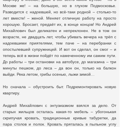
Москве же! – на большую, но в глухом Подмосковье.
Разводится с надоевшей, но всё-таки родной – столько-то
лет вместе! – женой. Меняет отличную работу на просто
хорошую. Бросает, предаёт их, в конце концов! Но Андрей
Михайлович был деликатен и непреклонен. Не в том он
возрасте, не двадцать лет, чтобы убивать вечера на трёп с
надоевшими приятелями, тем паче – на перебранки с
опостылевшей супружницей. И вот он сделал, он смог – и
теперь всё в жизни пойдёт по намеченному им самим пути.
До работы – три остановки на автобусе, до магазина – три
минуты пешком, до леса – да вон он, только на балкон
выйди. Река летом, грибы осенью, лыжи зимой…
Но сначала – обустроить быт. Подремонтировать новую
квартиру.
Андрей Михайлович с энтузиазмом взялся за дело. От
старых жильцов осталась какая-то мебель – убогонькая
скрипучая кровать, традиционные кривые табуретки, да
пара столов и полок. Кровать пряталась в пыльном углу