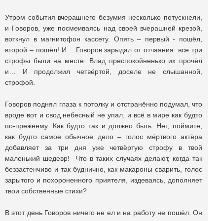
Утром события вчерашнего безумия несколько потускнели,
и Говоров, уже посмеиваясь над своей вчерашней крезой,
воткнул в магнитофон кассету. Опять – первый - пошёл,
второй – пошёл! И… Говоров зарыдал от отчаяния: все три
строфы были на месте. Влад преспокойненько их прочёл
и… И продолжил четвёртой, доселе не слышанной,
строфой.
Говоров поднял глаза к потолку и отстранённо подумал, что
вроде вот и свод небесный не упал, и всё в мире как будто
по-прежнему. Как будто так и должно быть. Нет, поймите,
как будто самое обычное дело – голос мёртвого актёра
добавляет за три дня уже четвёртую строфу в твой
маленький шедевр! Что в таких случаях делают, когда так
беззастенчиво и так буднично, как макароны сварить, голос
зарытого и похороненного приятеля, издеваясь, дополняет
твои собственные стихи?
В этот день Говоров ничего не ел и на работу не пошёл. Он