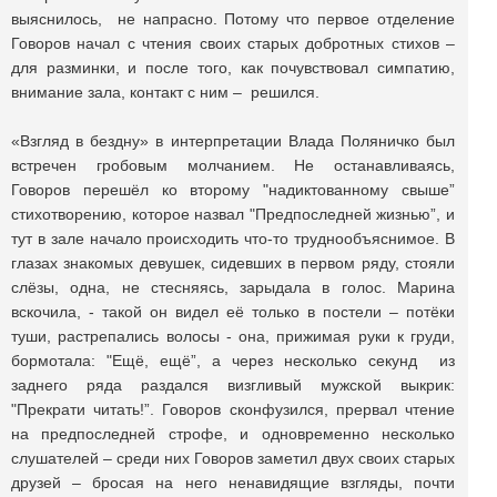
выяснилось, не напрасно. Потому что первое отделение
Говоров начал с чтения своих старых добротных стихов –
для разминки, и после того, как почувствовал симпатию,
внимание зала, контакт с ним – решился.
«Взгляд в бездну» в интерпретации Влада Поляничко был
встречен гробовым молчанием. Не останавливаясь,
Говоров перешёл ко второму "надиктованному свыше”
стихотворению, которое назвал "Предпоследней жизнью”, и
тут в зале начало происходить что-то труднообъяснимое. В
глазах знакомых девушек, сидевших в первом ряду, стояли
слёзы, одна, не стесняясь, зарыдала в голос. Марина
вскочила, - такой он видел её только в постели – потёки
туши, растрепались волосы - она, прижимая руки к груди,
бормотала: "Ещё, ещё”, а через несколько секунд из
заднего ряда раздался визгливый мужской выкрик:
"Прекрати читать!”. Говоров сконфузился, прервал чтение
на предпоследней строфе, и одновременно несколько
слушателей – среди них Говоров заметил двух своих старых
друзей – бросая на него ненавидящие взгляды, почти