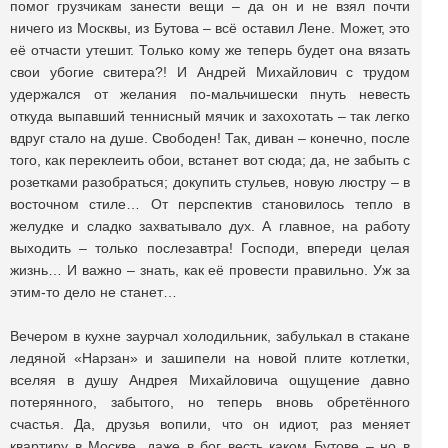
помог грузчикам занести вещи – да он и не взял почти
ничего из Москвы, из Бутова – всё оставил Лене. Может, это
её отчасти утешит. Только кому же теперь будет она вязать
свои убогие свитера?! И Андрей Михайлович с трудом
удержался от желания по-мальчишески пнуть невесть
откуда выпавший теннисный мячик и захохотать – так легко
вдруг стало на душе. Свободен! Так, диван – конечно, после
того, как переклеить обои, встанет вот сюда; да, не забыть с
розетками разобраться; докупить стульев, новую люстру – в
восточном стиле… От перспектив становилось тепло в
желудке и сладко захватывало дух. А главное, на работу
выходить – только послезавтра! Господи, впереди целая
жизнь… И важно – знать, как её провести правильно. Уж за
этим-то дело не станет…
Вечером в кухне заурчал холодильник, забулькал в стакане
ледяной «Нарзан» и зашипели на новой плите котлетки,
вселяя в душу Андрея Михайловича ощущение давно
потерянного, забытого, но теперь вновь обретённого
счастья. Да, друзья вопили, что он идиот, раз меняет
квартиру в Москве, даже в бог весть каком Бутове – но в