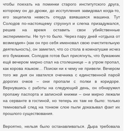
чтобы поехать на поминки старого институтского друга,
которому он до дрожи, до исступления завидовал когда-то,
его зацепила невесть откуда взявшаяся машина. Тут
Солодов по-настоящему струхнул и слегка призадумался,
решив на время оставить свои убийственные
эксперименты. Не тут-то было. Через пару дней «отдыха от
возмездия» (как он про себя именовал свою очистительную
деятельность), он заметил, что со стола в комнатушке исчез
его бумажник. Солодов готов был присягнуть, что бумажник
ещё вечером мирно спал на столешнице – а утром пропал,
как корова языком… Поиски ни к чему не привели. Вечером
того же дня он хватился очечника с единственной парой
дорогих очков – они пропали с полки в коридоре.
Вернувшись с работы на следующий день, он обнаружил
пропажу паспорта и записной книжки – они мирно лежали
на серванте в гостиной, но теперь их там не было: только
темноватый след на тонком слое пыли доказывал факт их
прошлого существования.
Вероятно, нельзя было останавливаться. Дыра требовала