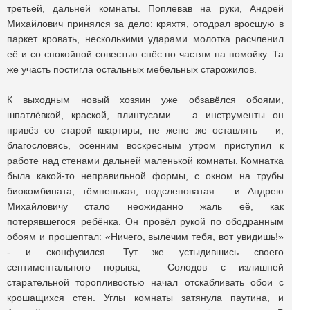
третьей, дальней комнаты. Поплевав на руки, Андрей
Михайлович принялся за дело: кряхтя, отодрал вросшую в
паркет кровать, несколькими ударами молотка расчленил
её и со спокойной совестью снёс по частям на помойку. Та
же участь постигла остальных мебельных старожилов.
К выходным новый хозяин уже обзавёлся обоями,
шпатлёвкой, краской, плинтусами – а инструменты он
привёз со старой квартиры, не жене же оставлять – и,
благословясь, осенним воскресным утром приступил к
работе над стенами дальней маленькой комнаты. Комнатка
была какой-то неправильной формы, с окном на трубы
биокомбината, тёмненькая, подслеповатая – и Андрею
Михайловичу стало неожиданно жаль её, как
потерявшегося ребёнка. Он провёл рукой по ободранным
обоям и прошептал: «Ничего, вылечим тебя, вот увидишь!»
- и сконфузился. Тут же устыдившись своего
сентиментального порыва, Cолодов с излишней
старательной торопливостью начал отскабливать обои с
крошащихся стен. Углы комнаты затянула паутина, и