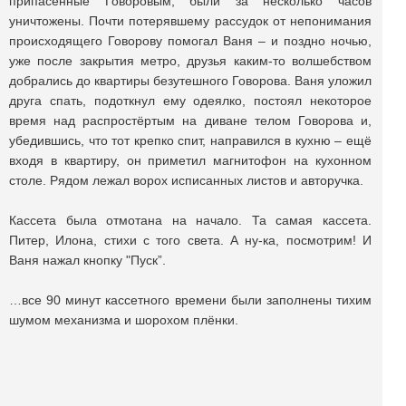
припасённые Говоровым, были за несколько часов
уничтожены. Почти потерявшему рассудок от непонимания
происходящего Говорову помогал Ваня – и поздно ночью,
уже после закрытия метро, друзья каким-то волшебством
добрались до квартиры безутешного Говорова. Ваня уложил
друга спать, подоткнул ему одеялко, постоял некоторое
время над распростёртым на диване телом Говорова и,
убедившись, что тот крепко спит, направился в кухню – ещё
входя в квартиру, он приметил магнитофон на кухонном
столе. Рядом лежал ворох исписанных листов и авторучка.
Кассета была отмотана на начало. Та самая кассета.
Питер, Илона, стихи с того света. А ну-ка, посмотрим! И
Ваня нажал кнопку "Пуск”.
…все 90 минут кассетного времени были заполнены тихим
шумом механизма и шорохом плёнки.