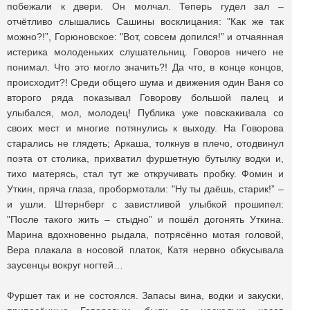
побежали к двери. Он молчал. Теперь гудел зал –
отчётливо слышались Сашины восклицания: "Как же так
можно?!”, Горюновское: "Вот, совсем допился!” и отчаянная
истерика молоденьких слушательниц. Говоров ничего не
понимал. Что это могло значить?! Да что, в конце концов,
происходит?! Среди общего шума и движения один Ваня со
второго ряда показывал Говорову большой палец и
улыбался, мол, молодец! Публика уже повскакивала со
своих мест и многие потянулись к выходу. На Говорова
старались не глядеть; Аркаша, толкнув в плечо, отодвинул
поэта от столика, прихватил фуршетную бутылку водки и,
тихо матерясь, стал тут же откручивать пробку. Фомин и
Уткин, пряча глаза, пробормотали: "Ну ты даёшь, старик!” –
и ушли. Штернберг с завистливой улыбкой прошипел:
"После такого жить – стыдно” и пошёл догонять Уткина.
Марина вдохновенно рыдала, потрясённо мотая головой,
Вера плакала в носовой платок, Катя нервно обкусывала
заусенцы вокруг ногтей…
Фуршет так и не состоялся. Запасы вина, водки и закуски,