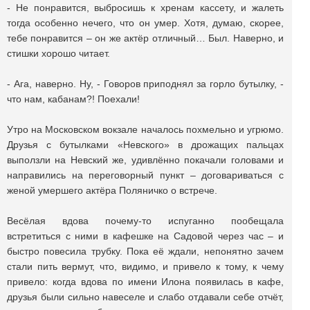
- Не понравится, выбросишь к хренам кассету, и жалеть
тогда особенно нечего, что он умер. Хотя, думаю, скорее,
тебе понравится – он же актёр отличный… Был. Наверно, и
стишки хорошо читает.
- Ага, наверно. Ну, - Говоров приподнял за горло бутылку, -
что нам, кабанам?! Поехали!
Утро на Московском вокзале началось похмельно и угрюмо.
Друзья с бутылками «Невского» в дрожащих пальцах
выползли на Невский же, удивлённо покачали головами и
направились на переговорный пункт – договариваться с
женой умершего актёра Поляничко о встрече.
Весёлая вдова почему-то испуганно пообещала
встретиться с ними в кафешке на Садовой через час – и
быстро повесила трубку. Пока её ждали, непонятно зачем
стали пить вермут, что, видимо, и привело к тому, к чему
привело: когда вдова по имени Илона появилась в кафе,
друзья были сильно навеселе и слабо отдавали себе отчёт,