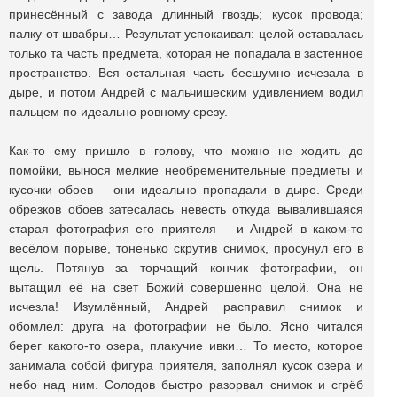
принесённый с завода длинный гвоздь; кусок провода;
палку от швабры… Результат успокаивал: целой оставалась
только та часть предмета, которая не попадала в застенное
пространство. Вся остальная часть бесшумно исчезала в
дыре, и потом Андрей с мальчишеским удивлением водил
пальцем по идеально ровному срезу.
Как-то ему пришло в голову, что можно не ходить до
помойки, вынося мелкие необременительные предметы и
кусочки обоев – они идеально пропадали в дыре. Среди
обрезков обоев затесалась невесть откуда вывалившаяся
старая фотография его приятеля – и Андрей в каком-то
весёлом порыве, тоненько скрутив снимок, просунул его в
щель. Потянув за торчащий кончик фотографии, он
вытащил её на свет Божий совершенно целой. Она не
исчезла! Изумлённый, Андрей расправил снимок и
обомлел: друга на фотографии не было. Ясно читался
берег какого-то озера, плакучие ивки… То место, которое
занимала собой фигура приятеля, заполнял кусок озера и
небо над ним. Солодов быстро разорвал снимок и сгрёб