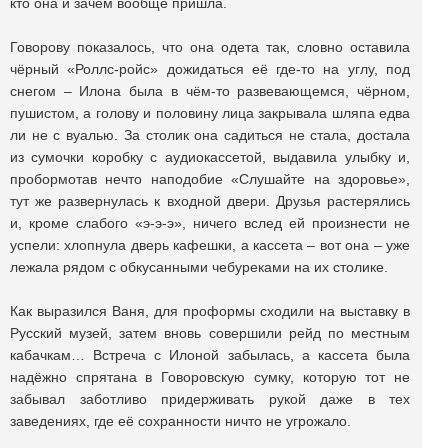
кто она и зачем вообще пришла.
Говорову показалось, что она одета так, словно оставила
чёрный «Роллс-ройс» дожидаться её где-то на углу, под
снегом – Илона была в чём-то развевающемся, чёрном,
пушистом, а голову и половину лица закрывала шляпа едва
ли не с вуалью. За столик она садиться не стала, достала
из сумочки коробку с аудиокассетой, выдавила улыбку и,
пробормотав нечто наподобие «Слушайте на здоровье»,
тут же развернулась к входной двери. Друзья растерялись
и, кроме слабого «э-э-э», ничего вслед ей произнести не
успели: хлопнула дверь кафешки, а кассета – вот она – уже
лежала рядом с обкусанными чебуреками на их столике.
Как выразился Ваня, для проформы сходили на выставку в
Русский музей, затем вновь совершили рейд по местным
кабачкам… Встреча с Илоной забылась, а кассета была
надёжно спрятана в Говоровскую сумку, которую тот не
забывал заботливо придерживать рукой даже в тех
заведениях, где её сохранности ничто не угрожало.