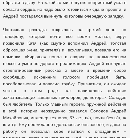
обрывки в дыру. На какой-то миг ощутил неприятный укол в
области сердца, но надо было готовиться к сдаче проекта, и
Андрей постарался выкинуть из головы очередную загадку.
Частичная разгадка открылась на третий день: по
телефону, который почти всё время молчал, вдруг
позвонила Катя (как смутно вспомнил Андрей, толстая
обрюзгшая жена приятеля) и, всхлипывая, позвала его на
поминки. «Кирюша» попал в аварию на подмосковном
шоссе и умер по дороге в реанимацию. Андрей выслушал
отрепетированный рассказ о месте и времени сбора
скорбящих, искренним голосом пообещал быть,
пособолезновал и повесил трубку. Признаться, он ожидал
чего-то в этом роде: так начиналось действие
захватывающих западных триллеров, до которых Солодов
был любитель. Только главным героем, пружиной действия
в этой истории неожиданно оказался Солодов Андрей
Михайлович, инженер-технолог, 37 лет, в/о, почти без в/п, ч/
ю и т.д. Ему неожиданно сделалось очень весело, и даже на
работу он позволил себе явиться с опозданием –