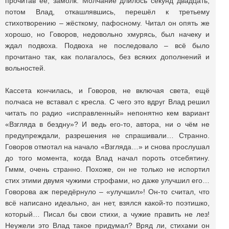
прочитав её, замолк. Молчание длилось секунд двадцать,
потом Влад, откашлявшись, перешёл к третьему
стихотворению – жёсткому, пафосному. Читал он опять же
хорошо, но Говоров, недовольно хмурясь, был начеку и
ждал подвоха. Подвоха не последовало – всё было
прочитано так, как полагалось, без всяких дополнений и
вольностей.
Кассета кончилась, и Говоров, не включая света, ещё
полчаса не вставал с кресла. С чего это вдруг Влад решил
читать по радио «исправленный» непонятно кем вариант
«Взгляда в бездну»? И ведь его-то, автора, ни о чём не
предупреждали, разрешения не спрашивали… Странно.
Говоров отмотал на начало «Взгляда…» и снова прослушал
до того момента, когда Влад начал пороть отсебятину.
Гммм, очень странно. Похоже, он не только не испортил
стих этими двумя чужими строфами, но даже улучшил его…
Говорова аж передёрнуло – «улучшил»! Он-то считал, что
всё написано идеально, ан нет, взялся какой-то поэтишко,
который… Писал бы свои стихи, а чужие править не лез!
Неужели это Влад такое придумал? Вряд ли, стихами он