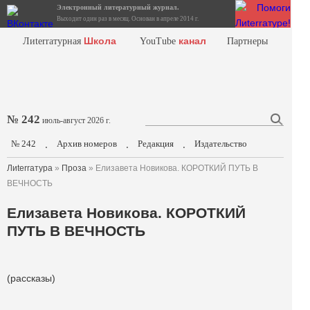
Электронный литературный журнал.
Выходит один раз в месяц. Основан в апреле 2014 г.
Школа
канал
Лиterraтурная
YouTube
Партнеры
№ 242
июль-август 2026 г.
№ 242
Архив номеров
Редакция
Издательство
.
.
.
Лиterraтура
»
Проза
» Елизавета Новикова. КОРОТКИЙ ПУТЬ В
ВЕЧНОСТЬ
Елизавета Новикова. КОРОТКИЙ
ПУТЬ В ВЕЧНОСТЬ
(рассказы)