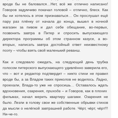
вроде бы не баловался…Нет, всё же отлично написано!
Говоров задумчиво покачал головой – отлично, блеск. Как
бы ни хотелось в этом признаваться… Он прослушал ещё
пару раз плёнку от начала до конца, вышел в ночной
магазин за пивом и дал себе обещание, во-первых,
позвонить завтра в Питер и спросить выпускающего
директора программы об этом странном казусе, а во-
вторых, написать завтра достойный ответ неизвестному
поэту – чтобы взять свой маленький реванш.
Как и следовало ожидать, на следующий день трубка
голосом питерского выпускающего удивлённо заверила его,
что – вот и редактор подтвердит – никто стихи не правил
вроде бы, а за Владом таких приколов не водилось. Ладно,
проехали, Влада-то уже не спросишь… Оставалось ждать
вдохновения, озарения,
прихода
– и Говоров, как в плохих
фильмах, начал мерить квартиру шагами. Озарения не
было. Лезли в голову свои же собственные обрывки стихов
да мысли о нелёгкой завтрашней работе. Чёрт, чёрт, чёрт!!!
Ни-че-го.