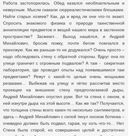
Работа застопорилась. Обед казался необязательным и
невкусным. Мысли скакали сюрреалистическими блошками.
Найти старых хозяев? Как, да и вряд ли они что-то знают.
Спросить знакомого физика о природе таинственной
аннигиляции предметов и вещей нашего мира в застенном
пространстве? Засмеют… Выход нашёлся, и Андрей
Михайлович, бросив ложку, почти бегом помчался в
прихожую. Как же раньше-то не додумался? Очень просто –
надо обследовать стену с обратной стороны. Вдруг она по
улице граничит с огромным подвалом? А там - секретная
лаборатория, где проводят опыты над появившимися там
предметами? Режут с какой-то целью очень мощными
резаками… Выбежав на улицу и чётко рассчитав место
проекции на внешнюю стену предполагаемой дыры,
Андрей Михайлович опустил руки. Вот та стена с окном, в
ней изнутри дыра на этой высоте… Как же так? Получается,
что толщина стены всего каких-то несколько сантиметров, и
здесь – Андрей Михайлович с силой ткнул носком ботинка –
очевидно должен быть подвал, гараж, ну хоть что-то… Нет.
Стена была старой, но совершенно целой и достаточно