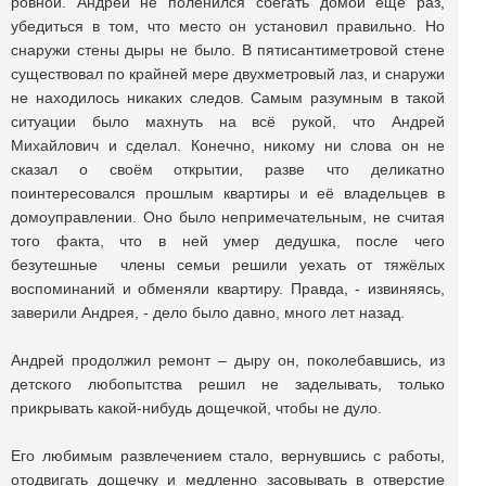
ровной. Андрей не поленился сбегать домой ещё раз,
убедиться в том, что место он установил правильно. Но
снаружи стены дыры не было. В пятисантиметровой стене
существовал по крайней мере двухметровый лаз, и снаружи
не находилось никаких следов. Самым разумным в такой
ситуации было махнуть на всё рукой, что Андрей
Михайлович и сделал. Конечно, никому ни слова он не
сказал о своём открытии, разве что деликатно
поинтересовался прошлым квартиры и её владельцев в
домоуправлении. Оно было непримечательным, не считая
того факта, что в ней умер дедушка, после чего
безутешные члены семьи решили уехать от тяжёлых
воспоминаний и обменяли квартиру. Правда, - извиняясь,
заверили Андрея, - дело было давно, много лет назад.
Андрей продолжил ремонт – дыру он, поколебавшись, из
детского любопытства решил не заделывать, только
прикрывать какой-нибудь дощечкой, чтобы не дуло.
Его любимым развлечением стало, вернувшись с работы,
отодвигать дощечку и медленно засовывать в отверстие