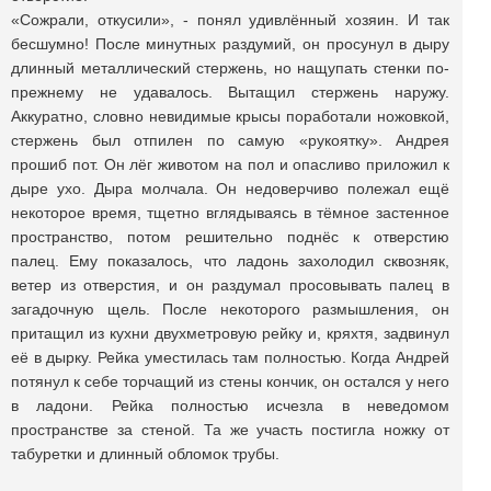
«Сожрали, откусили», - понял удивлённый хозяин. И так
бесшумно! После минутных раздумий, он просунул в дыру
длинный металлический стержень, но нащупать стенки по-
прежнему не удавалось. Вытащил стержень наружу.
Аккуратно, словно невидимые крысы поработали ножовкой,
стержень был отпилен по самую «рукоятку». Андрея
прошиб пот. Он лёг животом на пол и опасливо приложил к
дыре ухо. Дыра молчала. Он недоверчиво полежал ещё
некоторое время, тщетно вглядываясь в тёмное застенное
пространство, потом решительно поднёс к отверстию
палец. Ему показалось, что ладонь захолодил сквозняк,
ветер из отверстия, и он раздумал просовывать палец в
загадочную щель. После некоторого размышления, он
притащил из кухни двухметровую рейку и, кряхтя, задвинул
её в дырку. Рейка уместилась там полностью. Когда Андрей
потянул к себе торчащий из стены кончик, он остался у него
в ладони. Рейка полностью исчезла в неведомом
пространстве за стеной. Та же участь постигла ножку от
табуретки и длинный обломок трубы.