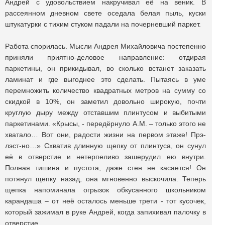
Андрей с удовольствием накручивал её на веник. В
рассеянном дневном свете оседала белая пыль, куски
штукатурки с тихим стуком падали на почерневший паркет.
Работа спорилась. Мысли Андрея Михайловича постепенно
приняли приятно-деловое направление: отдирая
паркетины, он прикидывал, во сколько встанет заказать
ламинат и где выгоднее это сделать. Пытаясь в уме
перемножить количество квадратных метров на сумму со
скидкой в 10%, он заметил довольно широкую, почти
круглую дыру между отставшим плинтусом и выбитыми
паркетинами. «Крысы, - передёрнуло А.М. – только этого не
хватало… Вот они, радости жизни на первом этаже! Прэ-
лэст-но…» Схватив длинную щепку от плинтуса, он сунул
её в отверстие и нетерпеливо зашерудил ею внутри.
Полная тишина и пустота, даже стен не касается! Он
потянул щепку назад, она мгновенно выскочила. Теперь
щепка напоминала огрызок обкусанного школьником
карандаша – от неё осталось меньше трети - тот кусочек,
который зажимал в руке Андрей, когда запихивал палочку в
отверстие.