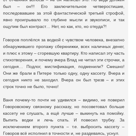
был – он!!! Его заключительное четверостишие,
последовавшее за этой фантастической третьей строфой,
явно проигрывало по глубине мысли и звукописи, и так
ощутим был контраст… Нет, но как, кто, но откуда?!
Говоров поплёлся за водкой с чувством человека, внезапно
обнаружившего пропажу сберкнижки, всех наличных денег,
и плюс к этому – сгоревшую квартиру. Кто написал эту часть
стихотворения, и почему вчера Влад не читал эти строчки, а
сегодня… Подлог, мистификация, подменили? Смешно!
Они же брали в Питере только одну, одну кассету. Вчера и
сегодня никто не заходил. Вчера он был трезв – и этих
строк точно не было, точно!
Ваня почему-то почти не удивился – видимо, не поверил
Говоровскому связному рассказу, но посоветовал больше
кассету не слушать, а ещё лучше – выкинуть на помойку.
Выпить водки и лечь спать. И повесил трубку. За
исключением второго пункта – т.е. выбросить кассету –
Говоров всё исполнил в точности и, не раздеваясь, уснул.