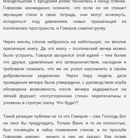
Мандельштам с Бродским робко теснились к концу плёнки.
Говорова неожиданно осенило, что если он не спишет
звучащие стихи в свою тетрадь, они могут исчезнуть,
испариться под давлением новых пришельцев из
поэтических пространств, и Говоров схватил ручку.
Через месяц стихов набралось на небольшую, но вполне
приличную книгу. Да что книгу – поэтический вечер можно
было устроить. Говоров загорелся этой идеей – тем более
что друзья, удивлённые его затворничеством, наседали и
требовали показать, что же он успел насочинять в своём
добровольном уединении. Через пару недель дата
проведения вечера была утверждена, с руководством клуба
обговорена возможность после вечера задержаться на
лёгкий фуршет; «потусторонние стихи» перепечатаны и
уложены в строгую папку. Что будет?
Такой реакции публики не то что Говоров – сам Господь Бог
не смог бы предугадать. Только Ваня, и то не полностью,
был посвящён в тайну появления стихов, и по просьбе
Говорова никому ничего о них не сказал. Как позже