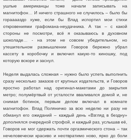
ушлые американцы тоже начали записывать на
магнитофон… И ничего страшного не случилось – было бы
горааааздо хуже, если бы Влад испортил мои стихи
откровениями графомана-неудачника. А так – с какой
стороны не посмотри, всё я оказываюсь в духовном
шоколаде… - на этом не совсем убедительном, но
утешительном размышлении Говоров бережно убрал
кассету в коробочку и включил какую-то киношку, под
которую вскоре и заснул.
Неделя выдалась сложная – нужно было успеть выполнить
сразу несколько заказов от крупных издательств, и Говоров
яростно работал над оригинал-макетами до закрытия
метро; полумёртвый от усталости вваливался домой и, не
снимая ботинок, первым делом включал в комнате
магнитофон. Влад Поляничко за всю неделю ни разу не
обманул его ожиданий – каждый день «Взгляд в бездну»
дополнялся очередной строфой, и каждый раз, услышав её,
Говоров не мог сдержать почти оргазмического стона – так
нечеловечески красиво и неотвратимо ново, ярко до боли