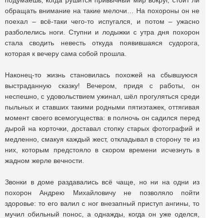
подумаешь, когда рушится привычный мир вокруг, стоит ли
обращать внимание на такие мелочи… На похороны он не
поехал – всё-таки чего-то испугался, и потом – ужасно
разболелись ноги. Ступни и лодыжки с утра дня похорон
стала сводить невесть откуда появившаяся судорога,
которая к вечеру сама собой прошла.
Наконец-то жизнь становилась похожей на сбывшуюся
выстраданную сказку! Вечером, придя с работы, он
неспешно, с удовольствием ужинал, шёл прогуляться среди
пыльных и ставших такими родными пятиэтажек, оттягивая
момент своего всемогущества: в полночь он садился перед
дырой на корточки, доставал стопку старых фотографий и
медленно, смакуя каждый жест, откладывал в сторону те из
них, которым предстояло в скором времени исчезнуть в
жадном жерле вечности.
Звонки в доме раздавались всё чаще, но ни на одни из
похорон Андрею Михайловичу не позволяло пойти
здоровье: то его валил с ног внезапный приступ ангины, то
мучил обильный понос, а однажды, когда он уже оделся,