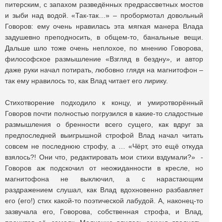
питерским, с запахом разведённых предрассветных мостов
и зыби над водой. «Так-так…» – пробормотал довольный
Говоров: ему очень нравилась эта мягкая манера Влада
задушевно преподносить, в общем-то, банальные вещи.
Дальше шло тоже очень неплохое, по мнению Говорова,
философское размышление «Взгляд в бездну», и автор
даже руки начал потирать, любовно глядя на магнитофон –
так ему нравилось то, как Влад читает его лирику.
Стихотворение подходило к концу, и умиротворённый
Говоров почти полностью погрузился в какие-то сладостные
размышления о бренности всего сущего, как вдруг за
предпоследней выигрышной строфой Влад начал читать
совсем не последнюю строфу, а … «Чёрт, это ещё откуда
взялось?! Они что, редактировать мои стихи вздумали?» -
Говоров аж подскочил от неожиданности в кресле, но
магнитофона не выключил, а с нарастающим
раздражением слушал, как Влад вдохновенно разбавляет
его (его!) стих какой-то поэтической лабудой. А, наконец-то
зазвучала его, Говорова, собственная строфа, и Влад,