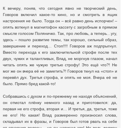
К вечеру, поняв, что сегодня явно не творческий день,
Говоров включил какое-то кино, но и смотреть в ящик
настроения не было. Тогда он – всё равно день испорчен! –
опять воткнул в магнитофон кассету с загробным в прямом
смысле голосом Поляничко. Так, про любовь, а теперь…угу,
здесь – пошло развитие темы, так хорошо, сильный образ,
завершение и переход… Стоп!!!! Говоров аж подпрыгнул.
Вместо перехода к его заключительной строфе после тех
двух, чужих и талантливых, Влад, не моргнув глазом, начал
читать опять же чужую третью строфу! Это ещё что?! Не
мог же он вчера её не заметить?! Говоров ткнул на «стоп» и
перевёл дух. Третья строфа, и опять не моя. Вчера её не
было. Прямо бред какой-то!
Собравшись с духом и по-прежнему не находя объяснений,
он отмотал плёнку немного назад и приготовился: да,
первая не его строфа, вторая и… И третья, да, третья, тоже
не его! Но какая! Влад размеренно произносил слова,
складывал их в фразы, и Говоров был готов рвать на себе
от отчаяния волосы – не он написал это! Но ведь должен