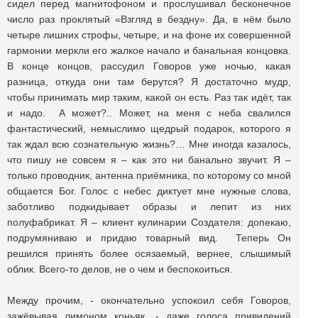
сидел перед магнитофоном и прослушивал бесконечное
число раз проклятый «Взгляд в бездну». Да, в нём было
четыре лишних строфы, четыре, и на фоне их совершенной
гармонии меркли его жалкое начало и банальная концовка.
В конце концов, рассудил Говоров уже ночью, какая
разница, откуда они там берутся? Я достаточно мудр,
чтобы принимать мир таким, какой он есть. Раз так идёт, так
и надо. А может?.. Может, на меня с неба свалился
фантастический, немыслимо щедрый подарок, которого я
так ждал всю сознательную жизнь?… Мне иногда казалось,
что пишу не совсем я – как это ни банально звучит. Я –
только проводник, антенна приёмника, по которому со мной
общается Бог. Голос с небес диктует мне нужные слова,
заботливо подкидывает образы и лепит из них
полуфабрикат. Я – клиент кулинарии Создателя: допекаю,
подрумяниваю и придаю товарный вид. Теперь Он
решился принять более осязаемый, вернее, слышимый
облик. Всего-то делов, не о чем и беспокоиться.
Между прочим, - окончательно успокоил себя Говоров,
зажёвывая лимоном коньяк, - даже голоса привидений