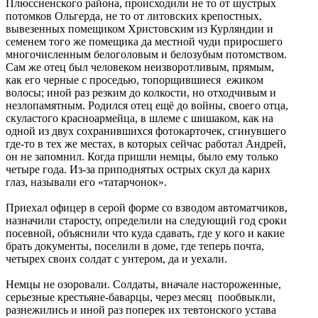
Плюссненского района, происходили не то от шустрых
потомков Ольгерда, не то от литовских крепостных,
вывезенных помещиком Христовским из Курляндии и
семенем того же помещика да местной чуди приросшего
многочисленным белоголовым и белозубым потомством.
Сам же отец был человеком неизворотливым, прямым,
как его черные с проседью, топорщившиеся ежиком
волосы; иной раз резким до колкости, но отходчивым и
незлопамятным. Родился отец ещё до войны, своего отца,
скуластого красноармейца, в шлеме с шишаком, как на
одной из двух сохранившихся фотокарточек, сгинувшего
где-то в тех же местах, в которых сейчас работал Андрей,
он не запомнил. Когда пришли немцы, было ему только
четыре года. Из-за приподнятых острых скул да карих
глаз, называли его «татарчонок».
Приехал офицер в серой форме со взводом автоматчиков,
назначили старосту, определили на следующий год сроки
посевной, объяснили что куда сдавать, где у кого и какие
брать документы, поселили в доме, где теперь почта,
четырех своих солдат с унтером, да и уехали.
Немцы не озоровали. Солдаты, вначале настороженные,
серьезные крестьяне-баварцы, через месяц пообвыкли,
разнежились и иной раз поперек их тевтонского устава