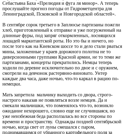
Себастьяна Баха «Прелюдия и фуга ля минор». А теперь
прослушайте прогноз погоды от Гидрометцентра для
Ленинградской, Псковской и Новгородской областей».
В сентябре сорок третьего в Заплюсье партизаны пожгли
хлеб, приготовленный к отправке и уже погруженный на
длинные фуры, под запряг откормленных, лоснящихся
лошадей маркитантской роты. Но это бы и ничего, но
после того как на Киевском шоссе то и дело стали рваться
мины, заложенные у краев дорожного полотна не то
диверсионными группами Красной армии, не то теми же
партизанами, концерты прекратились. Немцы теперь
ходили по деревне исключительно по двое и с оружием,
смотрели на девчонок растерянно-виновато. Унтер
каждые два часа, даже ночью, что-то каркал в рацию по-
немецки.
Мать запретила мальчику выходить со двора, строго-
настрого наказав не появляться возле немцев. Да и
смекали мальчишки, что поменялось что-то, возникло
ожидание нехорошего, словно еще не случившаяся, но
уже неизбежная беда расползалась во все стороны по
времени и пространству. Однажды поздней сентябрьской
ночью, когда свет от луны смешался с паром,
поднимавшимся от убранного картофельного поля за