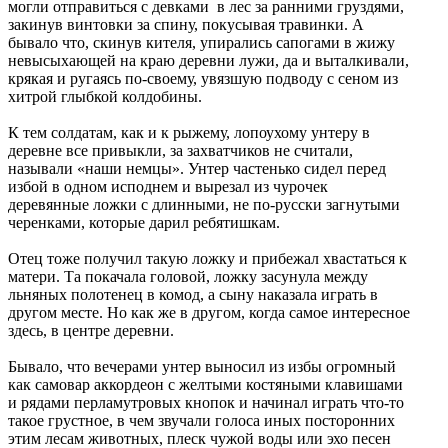
могли отправиться с девками в лес за ранними груздями,
закинув винтовки за спину, покусывая травинки. А
бывало что, скинув кителя, упирались сапогами в жижу
невысыхающей на краю деревни лужи, да и выталкивали,
крякая и ругаясь по-своему, увязшую подводу с сеном из
хитрой глыбкой колдобины.
К тем солдатам, как и к рыжему, лопоухому унтеру в
деревне все привыкли, за захватчиков не считали,
называли «наши немцы». Унтер частенько сидел перед
избой в одном исподнем и вырезал из чурочек
деревянные ложки с длинными, не по-русски загнутыми
черенками, которые дарил ребятишкам.
Отец тоже получил такую ложку и прибежал хвастаться к
матери. Та покачала головой, ложку засунула между
льняных полотенец в комод, а сыну наказала играть в
другом месте. Но как же в другом, когда самое интересное
здесь, в центре деревни.
Бывало, что вечерами унтер выносил из избы огромный
как самовар аккордеон с желтыми костяными клавишами
и рядами перламутровых кнопок и начинал играть что-то
такое грустное, в чем звучали голоса иных посторонних
этим лесам животных, плеск чужой воды или эхо песен