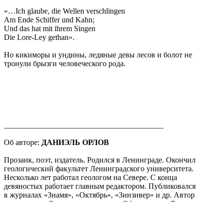
«…Ich glaube, die Wellen verschlingen
Am Ende Schiffer und Kahn;
Und das hat mit ihrem Singen
Die Lore-Ley gethan».
Но кикиморы и ундины, ледяные девы лесов и болот не
тронули брызги человеческого рода.
_________________________________________
Об авторе:
ДАНИЭЛЬ ОРЛОВ
Прозаик, поэт, издатель. Родился в Ленинграде. Окончил
геологический факультет Ленинградского университета.
Несколько лет работал геологом на Севере. С конца
девяностых работает главным редактором. Публиковался
в журналах «Знамя», «Октябрь», «Зинзивер» и др. Автор
книг прозы «Северная крепость», «Офис-дзен», «Долгая
нота», «Саша слышит самолёты». Произведения