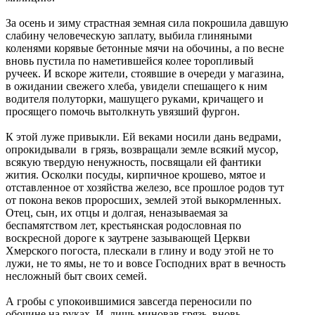
За осень и зиму страстная земная сила покрошила давшую
слабину человеческую заплату, выбила глиняными
коленями корявые бетонные мячи на обочины, а по весне
вновь пустила по наметившейся колее торопливый
ручеек. И вскоре жители, стоявшие в очереди у магазина,
в ожидании свежего хлеба, увидели спешащего к ним
водителя полуторки, машущего руками, кричащего и
просящего помочь вытолкнуть увязший фургон.
К этой луже привыкли. Ей веками носили дань ведрами,
опрокидывали в грязь, возвращали земле всякий мусор,
всякую твердую ненужность, посвящали ей фантики
жития. Осколки посуды, кирпичное крошево, мятое и
отставленное от хозяйства железо, все прошлое родов тут
от покона веков проросших, землей этой выкормленных.
Отец, сын, их отцы и долгая, неназываемая за
беспамятством лет, крестьянская родословная по
воскресной дороге к заутрене зазывающей Церкви
Хмерского погоста, плескали в глину и воду этой не то
лужи, не то ямы, не то и вовсе Господних врат в вечность
несложный быт своих семей.
А гробы с упокоившимися завсегда переносили по
обочине на руках. И, лишь миновав грязь, вновь