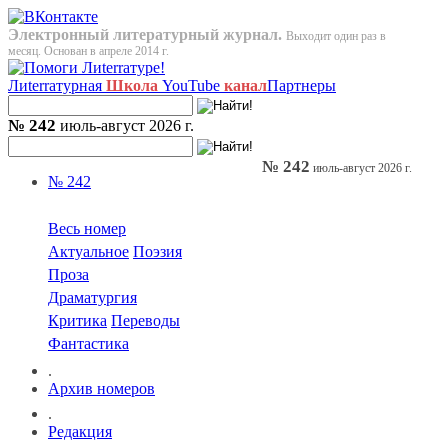
Электронный литературный журнал.
Выходит один раз в
месяц. Основан в апреле 2014 г.
Лиterraтурная
Школа
YouTube
канал
Партнеры
№ 242
июль-август 2026 г.
№ 242
июль-август 2026 г.
№ 242
Весь номер
Актуальное
Поэзия
Проза
Драматургия
Критика
Переводы
Фантастика
.
Архив номеров
.
Редакция