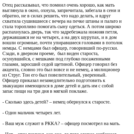
Отец рассказывал, что помнил очень хорошо, как мать
выглянула в окно, охнула, запричитала, забегала в сени и
обратно, не в силах решить, что надо делать, и вдруг
схватила сушившиеся с вечера на печке штаны и пальто и
стала торопливо помогать сыну одеться. А потом широко
распахнулась дверь, так что задребезжала нижняя петля,
державшаяся не на четырех, а на двух шурупах, и в дом
вошли огромные, почти упиравшиеся головами в потолок
немцы. С немцами был офицер, говоривший по-русски.
Сзади, в дверном проеме, был виден староста,
осунувшийся, с мешками под глубоко посаженными
глазами, заросший седой щетиной. Офицер говорил без
акцента, словно это был вовсе и не немец, а милиционер
из Струг. Тон его был повелительный, уверенный.
Офицер приказал незамедлительно подготовить к
эвакуации имеющихся в доме детей и дать им с собой
запас пищи на три дня в мягкой поклаже.
- Сколько здесь детей? – немец обернулся к старосте.
- Один мальчик четырех лет.
- Ваш муж служит в РККА? – офицер посмотрел на мать.