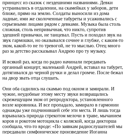
принцесс из сказок с нездешними названиями. Девки
устраивались в отдалении, на скамейках у заборов, дети
ближе, прямо на землю. Солдаты выносили из дома
ладные, ими же сколоченные табуреты и усаживались с
серьезными лицами рядом с девками. Музыка была столь
сложная, столь непривычная, что никто, супротив
здешней привычки, не танцевал. Пусть и походил звук на
звук гармошки, но оказывался сочнее и глубже, с каким-то
эхом, какой-то не то тревогой, не то мыслью. Отец много
раз за детство рассказывал Андрею про ту музыку.
И всякий раз, когда по радио начинали передавать
органный концерт, маленький Андрей, вставал на табурет,
дотягивался до черной ручки и делал громче. После бежал
на двор звать отца слушать.
Они оба садились на скамью под окном и замирали. И
чужие, неудобные этому месту звуки возвращались
скрежещущим эхом от репродуктора, установленного
возле коровника. И все пропадало, замирало в гармонии
однажды уже подчинившей себе эти места. И лишь тогда
взрывалась природа стрекотом мелочи в траве, мычанием
коров и рокотом мотоцикла с коляской, когда дикторша
сообщала, что-то вроде: «По заявкам радиослушателей мы
передавали симфоническое произведение Иоганна