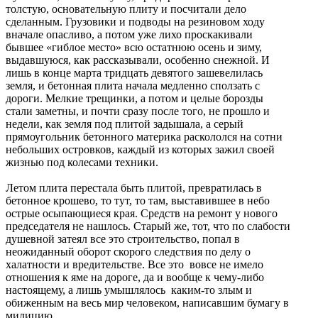
толстую, основательную плиту и посчитали дело
сделанным. Грузовики и подводы на резиновом ходу
вначале опасливо, а потом уже лихо проскакивали
бывшее «гиблое место» всю остатнюю осень и зиму,
выдавшуюся, как рассказывали, особенно снежной. И
лишь в конце марта тридцать девятого зашевелилась
земля, и бетонная плита начала медленно сползать с
дороги. Мелкие трещинки, а потом и целые борозды
стали заметны, и почти сразу после того, не прошло и
недели, как земля под плитой задышала, а серый
прямоугольник бетонного материка раскололся на сотни
небольших островков, каждый из которых зажил своей
жизнью под колесами техники.
Летом плита перестала быть плитой, превратилась в
бетонное крошево, то тут, то там, выставившее в небо
острые осыпающиеся края. Средств на ремонт у нового
председателя не нашлось. Старый же, тот, что по слабости
душевной затеял все это строительство, попал в
неожиданный оборот скорого следствия по делу о
халатности и вредительстве. Все это вовсе не имело
отношения к яме на дороге, да и вообще к чему-либо
настоящему, а лишь умышлялось каким-то злым и
обиженным на весь мир человеком, написавшим бумагу в
милицию.