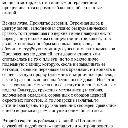
мощный мотор, как с визгливым остервенением
прокручиваются огромные баллоны, облепленные
глиной.
Вечная лужа. Проклятье деревни. Огромная дыра к
центру земли, заполненная словно бы вулканической
грязью, то стреляющая по верхней воде плавунцами, то
парящая под июльским солнцем глинистой кашей, то в
рваных осколках ноябрьского льда швыряющая по
обочинам студёную путаницу супеси и мелких камешков.
Проложенная по древней гати дорога столетиями
спотыкалась не то о плывун, не то о какую иную
подземную силищу, которую, сколь ни заваливать ее
ветками, сколь ни перекладывать бревнами, ни вбивать в
ее ненасытную прорву булыжник и кирпичное крошево, а
всякий раз вновь ловит она беспечных ездоков. Несчетно
телег увязло по самые оси в её распутном лоне, начиная с
подвод Ольгерда, груженых мехом лисиц и соболя,
золочеными окладами, сорванных с образов церквей
окрестных погостов. И то лопарские заклятья, то
литвинская брань, то ругань здешних скобарей срывались
в небо вороньим граем с опушки ближайшего леса.
Второй секретарь райкома, ехавший в Пятчино по
служебной надобности – наставлять и контролировать в