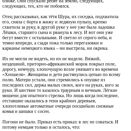
ближе. Они спускали ребят на землю, следующих,
следующих, тех, кто не побоялся.
Отец рассказывал, как тётя Шура, их соседка, подхватила
его, сняла с борта в жижу и ледяную пульпу, крепко
схватила за руку, в другой руке у нее уже была ладошка
Лёшки, старшего сына и рванула к лесу. И вот они уже
бегут вместе с остальными. И светло от серого неба, и
темно впереди, а сзади пока только перегазовки и
карканье немецкого языка – ни выстрела, ни окрика.
Их не могли не видеть, но их не видели. Вязкий,
нездешний, приторно-африканский морок покрыл поле,
дорогу, немчуру, хлопочущую возле увязшего во времени
«Хеншеля». Женщины и дети растянулись цепью по всему
полю. Матери устали, они стремились к опушке из
последних сил, держа малых своих, кого на руках, кого за
руки. И шествие то казалось траурным и вечным. Лёгкие
мишени для опытного стрелка. Но лишь когда последние,
отставшие оказались в тени крайних деревьев,
хлопотливые автоматные очереди посшибали снежные
комья и шишки с сосен.
Погони не было. Приказ есть приказ: в лес не соваться. И
потому немцам только и осталось, что: