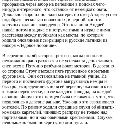
пробрались через забор на пепелище в поисках чего-
нибудь интересного, что осталось от немецкого быта.
Довольно скоро их погнали матери, но отец Андрея успел
подобрать несколько опаленных, в черной копоти
костяных клавиш аккордеона. Эти клавиши Андрей
нашёл потом в ящике с инструментами и играл с ними,
расставляя между кубиками как мосты, по которым
ходили оловянные псы-рыцари и русские латники из
набора «Ледовое побоище».
В середине октября сорок третьего, когда по полям
неожиданно рано разлегся и не успевал за день стаивать
снег, всех в Пятчино разбудил рокот моторов. В деревню
со стороны Струг въехали пять грузовиков с крытыми
фургонами. Они остановились на главной улице. Из
первого и последнего фургона выгрузились немцы и
быстро распределились по всей деревне, оказавшись на
каждом перекрестке, возле каждого колодца, на каждой
околице. Форма этих немцев была не такая как у тех, что
появлялись в деревне раньше. Уже одно это взволновало
жителей. По району ходили страшные слухи об айнзатц-
командах карателей, чинящих расправу не только над
партизанами, но и над обычными крестьянами. Слухам
невозможно было поверить, но они пугали.