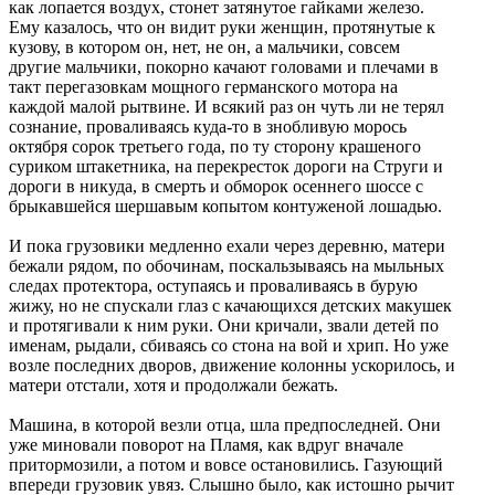
как лопается воздух, стонет затянутое гайками железо.
Ему казалось, что он видит руки женщин, протянутые к
кузову, в котором он, нет, не он, а мальчики, совсем
другие мальчики, покорно качают головами и плечами в
такт перегазовкам мощного германского мотора на
каждой малой рытвине. И всякий раз он чуть ли не терял
сознание, проваливаясь куда-то в знобливую морось
октября сорок третьего года, по ту сторону крашеного
суриком штакетника, на перекресток дороги на Струги и
дороги в никуда, в смерть и обморок осеннего шоссе с
брыкавшейся шершавым копытом контуженой лошадью.
И пока грузовики медленно ехали через деревню, матери
бежали рядом, по обочинам, поскальзываясь на мыльных
следах протектора, оступаясь и проваливаясь в бурую
жижу, но не спускали глаз с качающихся детских макушек
и протягивали к ним руки. Они кричали, звали детей по
именам, рыдали, сбиваясь со стона на вой и хрип. Но уже
возле последних дворов, движение колонны ускорилось, и
матери отстали, хотя и продолжали бежать.
Машина, в которой везли отца, шла предпоследней. Они
уже миновали поворот на Пламя, как вдруг вначале
притормозили, а потом и вовсе остановились. Газующий
впереди грузовик увяз. Слышно было, как истошно рычит