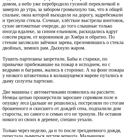
домом, а небо уже перебродило гусиной перекличкой и
замерло до утра, за забором громыхнуло так, что в общей
спальне, окна которой выходили на дорогу, задребезжали
и треснули стекла. Сочные, хлёсткие выстрелы винтовок,
сухие автоматные очереди, до того слышные только
иногда вдалеке, за синим ельником, раскидались вдруг
совсем рядом, от коровников до Хмёра и обратно. По
стенам заплясали зайчики зарева, преломившись о стекла
двойных, зимних рам. Дыхнуло жаром.
Тушить партизаны запретили. Бабы и старики, по
привычке прибежавшие на пожар в исподнем, но с
ведрами и баграми, жались в сторонке. А на фоне пожара
у низкого штакетника в колышущемся мареве путались в
дыму силуэты партизан.
Две машины с автоматчиками появились на рассвете.
Немцы цепью прошерстили заросшее сорняком поле и
опушку леса (дальше не решились), постреляли по стогам
брошенного и скисшего от дождей сена, подпалили дом
старосты, но самого и семью его не тронули. Не оставив
никого из своих в деревне, спешно уехали.
Только через неделю, да и то после трехдневного дождя,
перестала дымиться дегтем чернота. Мальчишки