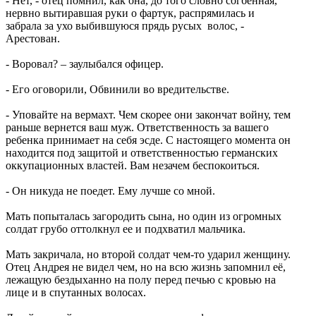
- Нет, - отец помнил, как она, до того словно согбенная,
нервно вытиравшая руки о фартук, распрямилась и
забрала за ухо выбившуюся прядь русых волос, -
Арестован.
- Воровал? – заулыбался офицер.
- Его оговорили, Обвинили во вредительстве.
- Уповайте на вермахт. Чем скорее они закончат войну, тем
раньше вернется ваш муж. Ответственность за вашего
ребенка принимает на себя эсде. С настоящего момента он
находится под защитой и ответственностью германских
оккупационных властей. Вам незачем беспокоиться.
- Он никуда не поедет. Ему лучше со мной.
Мать попыталась загородить сына, но один из огромных
солдат грубо оттолкнул ее и подхватил мальчика.
Мать закричала, но второй солдат чем-то ударил женщину.
Отец Андрея не видел чем, но на всю жизнь запомнил её,
лежащую бездыханно на полу перед печью с кровью на
лице и в спутанных волосах.