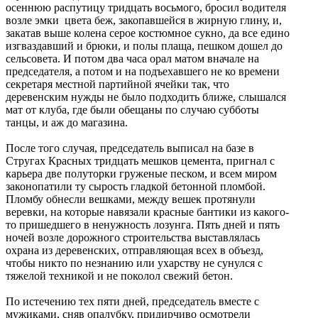
осеннюю распутицу тридцать восьмого, бросил водителя
возле эмки цвета беж, закопавшейся в жирную глину, и,
закатав выше колена серое костюмное сукно, да все едино
изгваздавший и брюки, и полы плаща, пешком дошел до
сельсовета. И потом два часа орал матом вначале на
председателя, а потом и на подъехавшего не ко времени
секретаря местной партийной ячейки так, что
деревенским нужды не было подходить ближе, слышался
мат от клуба, где были обещаны по случаю субботы
танцы, и аж до магазина.
После того случая, председатель выписал на базе в
Стругах Красных тридцать мешков цемента, пригнал с
карьера две полуторки груженые песком, и всем миром
законопатили ту сырость гладкой бетонной пломбой.
Пломбу обнесли вешками, между вешек протянули
веревки, на которые навязали красные бантики из какого-
то пришедшего в ненужность лозунга. Пять дней и пять
ночей возле дорожного строительства выставлялась
охрана из деревенских, отправляющая всех в объезд,
чтобы никто по незнанию или ухарству не сунулся с
тяжелой техникой и не поколол свежий бетон.
По истечению тех пяти дней, председатель вместе с
мужиками, сняв опалубку, придирчиво осмотрели