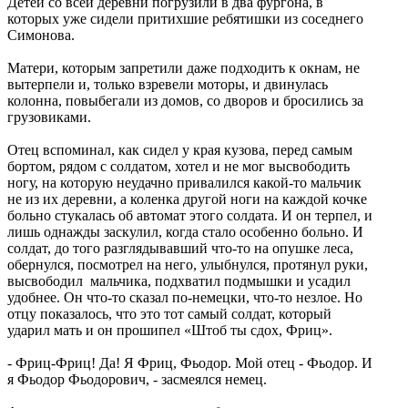
Детей со всей деревни погрузили в два фургона, в
которых уже сидели притихшие ребятишки из соседнего
Симонова.
Матери, которым запретили даже подходить к окнам, не
вытерпели и, только взревели моторы, и двинулась
колонна, повыбегали из домов, со дворов и бросились за
грузовиками.
Отец вспоминал, как сидел у края кузова, перед самым
бортом, рядом с солдатом, хотел и не мог высвободить
ногу, на которую неудачно привалился какой-то мальчик
не из их деревни, а коленка другой ноги на каждой кочке
больно стукалась об автомат этого солдата. И он терпел, и
лишь однажды заскулил, когда стало особенно больно. И
солдат, до того разглядывавший что-то на опушке леса,
обернулся, посмотрел на него, улыбнулся, протянул руки,
высвободил мальчика, подхватил подмышки и усадил
удобнее. Он что-то сказал по-немецки, что-то незлое. Но
отцу показалось, что это тот самый солдат, который
ударил мать и он прошипел «Штоб ты сдох, Фриц».
- Фриц-Фриц! Да! Я Фриц, Фьодор. Мой отец - Фьодор. И
я Фьодор Фьодорович, - засмеялся немец.