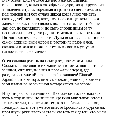
В ту осень, когда чужое железо харкало дымной
газолиновой дрянью в октябрьское утро, когда хрустящая
заиндевелая трава, торчащая из раннего снега ломалась
под подошвами бот отчаявшихся когда-либо увидеть
своих детей женщин, когда мутное солнце, встав из-за
далекого леса, постеснялось подняться выше, чтобы не
дай бог, не разглядеть и не быть спрошенным за ту
несправедливость, что родила темень и ночь, вот тогда
Пятчинская яма, великая сия Лужа вскипела ненавистью,
самой африканской жарой и растопила грязь и лёд,
сволокла в колею и зажала земным своим мускулом
наглое тевтонское железо.
Отец слышал ругань на немецком, потом команды.
Солдаты, сидевшие в их машине и в той машине, что шла
за ними, спрыгнули вниз и побежали вперед, где
раздавалось уже «Einmal, einmal zusammen! Einmal!
Аgain!», стон мотора, визг скользкой резины, рыканье и
звон клапанов бессильной четырехтактной злобы.
И тут подоспели женщины. Вначале они остановились
чуть в отдалении, но лишь на краткий миг, такой, чтобы
те, кто отстал, поспели до тех, кто прибежал первыми,
толкнули их, и вот уже все вместе бросились к фургонам,
протянули руки вверх и стали хватать тех детей, что были