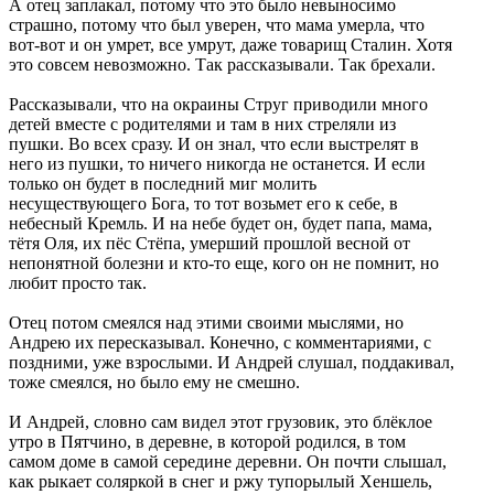
А отец заплакал, потому что это было невыносимо
страшно, потому что был уверен, что мама умерла, что
вот-вот и он умрет, все умрут, даже товарищ Сталин. Хотя
это совсем невозможно. Так рассказывали. Так брехали.
Рассказывали, что на окраины Струг приводили много
детей вместе с родителями и там в них стреляли из
пушки. Во всех сразу. И он знал, что если выстрелят в
него из пушки, то ничего никогда не останется. И если
только он будет в последний миг молить
несуществующего Бога, то тот возьмет его к себе, в
небесный Кремль. И на небе будет он, будет папа, мама,
тётя Оля, их пёс Стёпа, умерший прошлой весной от
непонятной болезни и кто-то еще, кого он не помнит, но
любит просто так.
Отец потом смеялся над этими своими мыслями, но
Андрею их пересказывал. Конечно, с комментариями, с
поздними, уже взрослыми. И Андрей слушал, поддакивал,
тоже смеялся, но было ему не смешно.
И Андрей, словно сам видел этот грузовик, это блёклое
утро в Пятчино, в деревне, в которой родился, в том
самом доме в самой середине деревни. Он почти слышал,
как рыкает соляркой в снег и ржу тупорылый Хеншель,