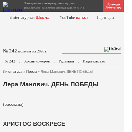
Электронный литературный журнал.
Выходит один раз в месяц. Основан в апреле 2014 г.
Школа
канал
Лиterraтурная
YouTube
Партнеры
№ 242
июль-август 2026 г.
№ 242
Архив номеров
Редакция
Издательство
.
.
.
Лиterraтура
»
Проза
» Лера Манович. ДЕНЬ ПОБЕДЫ
Лера Манович. ДЕНЬ ПОБЕДЫ
(рассказы)
ХРИСТОС ВОСКРЕСЕ