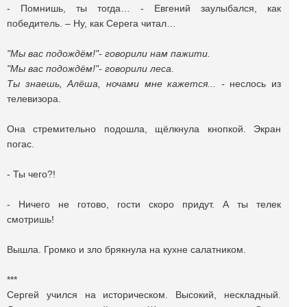
- Помнишь, ты тогда… - Евгений заулыбался, как
победитель. – Ну, как Серега читал…
"Мы вас подождём!"- говорили нам пажити.
"Мы вас подождём!"- говорили леса.
Ты знаешь, Алёша, ночами мне кажется... -
неслось из
телевизора.
Она стремительно подошла, щёлкнула кнопкой. Экран
погас.
- Ты чего?!
- Ничего не готово, гости скоро придут. А ты телек
смотришь!
Вышла. Громко и зло брякнула на кухне cалатником.
***
Cергей учился на историческом. Высокий, нескладный.