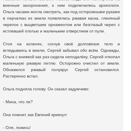
военные захоронения, к ним подключились археологи.
Ольга часами могла смотреть, как под осторожными руками
в перчатках из земли появлялись ржавая каска, глиняный
черепок с выцветшим орнаментом или безглазый череп с
истлевшей плотью и маленьким отверстием от пули.
Cтоя на коленях, согнув своё долговязое тело и
вглядываясь в землю, Cергей забывал обо всём. Однажды,
Ольга с книжкой как раз сидела неподалёку, Сергей откопал
маленькую ржавую петлю. Осторожно очистил от земли.
Обнажился ржавый полукруг. Сергей остановился.
Растерянно встал.
Ольга подняла голову. Он сказал задумчиво:
- Мина, что ли?
Она помнит, как Евгений крикнул:
- Оля, ложись!