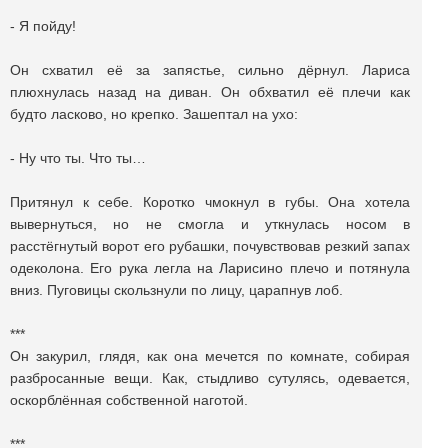
- Я пойду!
Он схватил её за запястье, сильно дёрнул. Лариса
плюхнулась назад на диван. Он обхватил её плечи как
будто ласково, но крепко. Зашептал на ухо:
- Ну что ты. Что ты…
Притянул к себе. Коротко чмокнул в губы. Она хотела
вывернуться, но не смогла и уткнулась носом в
расстёгнутый ворот его рубашки, почувствовав резкий запах
одеколона. Его рука легла на Ларисино плечо и потянула
вниз. Пуговицы скользнули по лицу, царапнув лоб.
***
Он закурил, глядя, как она мечется по комнате, собирая
разбросанные вещи. Как, стыдливо сутулясь, одевается,
оскорблённая собственной наготой.
***