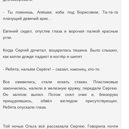
- Ты помнишь, Алёшка: изба под Борисовом, Та-та-та
плачущий девичий крик…
Евгений сидел, опустив глаза и ворочая палкой красные
угли.
Когда Сергей дочитал, воцарилась тишина. Было слышно,
как капли дождя падают в костёр и шипят.
- Ребята, нальём Cерёге! – сказал, наконец, кто-то.
Все оживились, стали искать стакан. Пластиковые
закончились, налили в железную кружку, передали Сергею.
Он залпом выпил. Потом снял очки и, близоруко
прищурившись, обвёл взглядом присутствующих.
Ребята опускали глаза.
Той ночью Ольга всё рассказала Cергею. Говорила почти