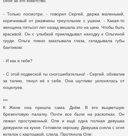
себя за это кокетство.
- Только посмотри, - говорил Сергей, держа маленький,
коричневый от ржавчины треугольник с ушком. - Какая-то
женщина пятьсот лет назад вешала это на шею. Чтобы быть
красивой. Он с улыбкой прикладывал находку к Ольгиной
груди. Ольга томно закатывала глаза, складывала губы
бантиком:
- И как я тебе?
- С этой подвеской ты сногсшибательна! - Сергей, обхватив
за талию, тянул её к себе. Она шутливо уклонялась от
поцелуев.
***
К Жене она пришла сама. Днём. В его выцветшую
брезентовую палатку. Почти все были на раскопках. Он
лежал простуженный. Оля и ещё одна полная девушка
дежурили на кухне. Готовили окрошку. Девушка сняла с огня
котелок с картошкой, слила. Протянула Оле: