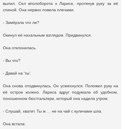
выпил. Сел вполоборота к Ларисе, протянув руку за её
спиной. Она нервно повела плечами.
- Замёрзла что ли?
Окинул её нахальным взглядом. Придвинулся.
Она отклонилась.
- Вы что?
- Давай на ‘ты’.
Она снова отодвинулась. Он усмехнулся. Положил руку на
её острое колено. Лариса вдруг подумала об удобном,
поношенном бюстгальтере, который она надела утром.
- Слушай, хватит. Ты ж … не на чай с куличами шла.
Она встала: