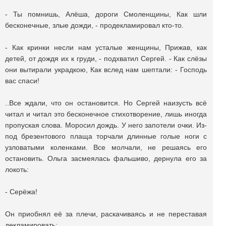
- Ты помнишь, Алёша, дороги Смоленщины, Как шли
бесконечные, злые дожди, - продекламировал кто-то.
- Как кринки несли нам усталые женщины, Прижав, как
детей, от дождя их к груди, - подхватил Сергей. - Как слёзы
они вытирали украдкою, Как вслед нам шептали: - Господь
вас спаси!
..Все ждали, что он остановится. Но Cергей наизусть всё
читал и читал это бесконечное стихотворение, лишь иногда
пропуская слова. Моросил дождь. У него запотели очки. Из-
под брезентового плаща торчали длинные голые ноги с
узловатыми коленками. Все молчали, не решаясь его
остановить. Ольга засмеялась фальшиво, дернула его за
локоть:
- Cерёжа!
Он приобнял её за плечи, раскачиваясь и не переставая
декламировать: