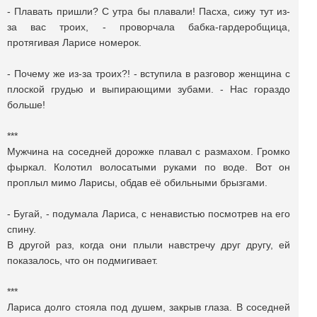
- Плавать пришли? С утра бы плавали! Пасха, сижу тут из-
за вас троих, - проворчала бабка-гардеробщица,
протягивая Ларисе номерок.
- Почему же из-за троих?! - вступила в разговор женщина с
плоской грудью и выпирающими зубами. - Нас гораздо
больше!
***
Мужчина на соседней дорожке плавал с размахом. Громко
фыркал. Колотил волосатыми руками по воде. Вот он
проплыл мимо Ларисы, обдав её обильными брызгами.
- Бугай, - подумала Лариса, с ненавистью посмотрев на его
спину.
В другой раз, когда они плыли навстречу друг другу, ей
показалось, что он подмигивает.
***
Лариса долго стояла под душем, закрыв глаза. В соседней