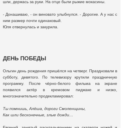
шли, держась за руки. На отце были рыжие мокасины.
- Донашиваю, - он виновато улыбнулся. - Дорогие. А у нас с
ним размер почти одинаковый.
Юля отвернулась и закурила.
ДЕНЬ ПОБЕДЫ
Ольгин день рождения пришёлся на четверг. Праздновали в
субботу, девятого. По телевизору крутили праздничную
программу. После чёрно-белого фильма на экране
появился актёр в кремовом пиджаке и низко,
многозначительно продекламировал:
Ты помнишь, Алёша, дороги Смоленщины,
Как шли бесконечные, злые дожди…
Евгений, занятый раскладыванием на скатерти ножей и