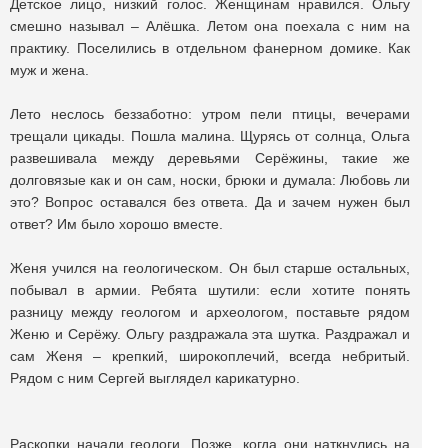
Детское лицо, низкий голос. Женщинам нравился. Ольгу
смешно называл – Алёшка. Летом она поехала с ним на
практику. Поселились в отдельном фанерном домике. Как
муж и жена.
Лето неслось беззаботно: утром пели птицы, вечерами
трещали цикады. Пошла малина. Щурясь от солнца, Ольга
развешивала между деревьями Cерёжины, такие же
долговязые как и он сам, носки, брюки и думала: Любовь ли
это? Вопрос оставался без ответа. Да и зачем нужен был
ответ? Им было хорошо вместе.
Женя учился на геологическом. Он был старше остальных,
побывал в армии. Ребята шутили: если хотите понять
разницу между геологом и археологом, поставьте рядом
Женю и Серёжу. Ольгу раздражала эта шутка. Раздражал и
сам Женя – крепкий, широкоплечий, всегда небритый.
Рядом с ним Сергей выглядел карикатурно.
Раскопки начали геологи. Позже, когда они наткнулись на