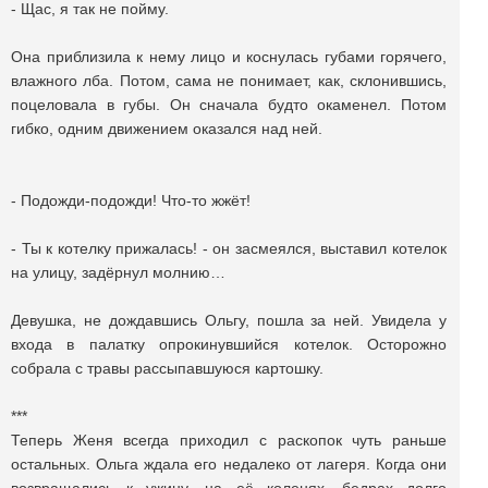
- Щас, я так не пойму.
Она приблизила к нему лицо и коснулась губами горячего,
влажного лба. Потом, сама не понимает, как, склонившись,
поцеловала в губы. Он сначала будто окаменел. Потом
гибко, одним движением оказался над ней.
- Подожди-подожди! Что-то жжёт!
- Ты к котелку прижалась! - он засмеялся, выставил котелок
на улицу, задёрнул молнию…
Девушка, не дождавшись Ольгу, пошла за ней. Увидела у
входа в палатку опрокинувшийся котелок. Осторожно
cобрала с травы рассыпавшуюся картошку.
***
Теперь Женя всегда приходил с раскопок чуть раньше
остальных. Ольга ждала его недалеко от лагеря. Когда они