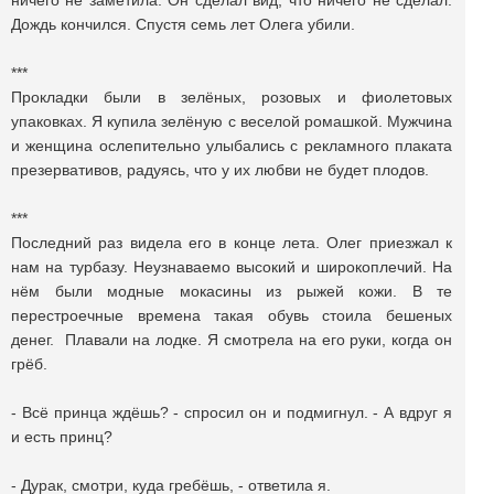
ничего не заметила. Он сделал вид, что ничего не сделал.
Дождь кончился. Спустя семь лет Олега убили.
***
Прокладки были в зелёных, розовых и фиолетовых
упаковках. Я купила зелёную с веселой ромашкой. Мужчина
и женщина ослепительно улыбались с рекламного плаката
презервативов, радуясь, что у их любви не будет плодов.
***
Последний раз видела его в конце лета. Олег приезжал к
нам на турбазу. Неузнаваемо высокий и широкоплечий. На
нём были модные мокасины из рыжей кожи. В те
перестроечные времена такая обувь стоила бешеных
денег. Плавали на лодке. Я смотрела на его руки, когда он
грёб.
- Всё принца ждёшь? - cпросил он и подмигнул. - А вдруг я
и есть принц?
- Дурак, cмотри, куда гребёшь, - ответила я.