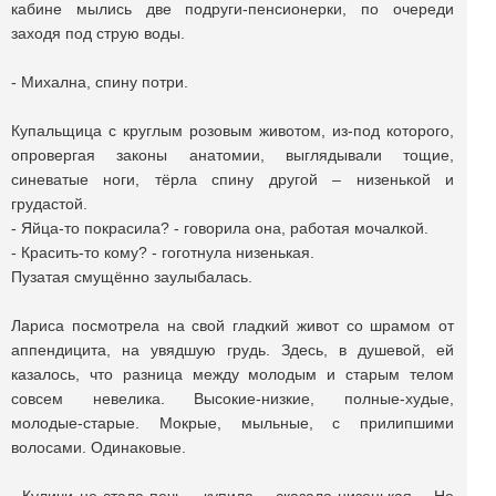
кабине мылись две подруги-пенсионерки, по очереди
заходя под струю воды.
- Михална, спину потри.
Купальщица с круглым розовым животом, из-под которого,
опровергая законы анатомии, выглядывали тощие,
синеватые ноги, тёрла спину другой – низенькой и
грудастой.
- Яйца-то покрасила? - говорила она, работая мочалкой.
- Красить-то кому? - гоготнула низенькая.
Пузатая смущённо заулыбалась.
Лариса посмотрела на свой гладкий живот со шрамом от
аппендицита, на увядшую грудь. Здесь, в душевой, ей
казалось, что разница между молодым и старым телом
совсем невелика. Высокие-низкие, полные-худые,
молодые-старые. Мокрые, мыльные, с прилипшими
волосами. Одинаковые.