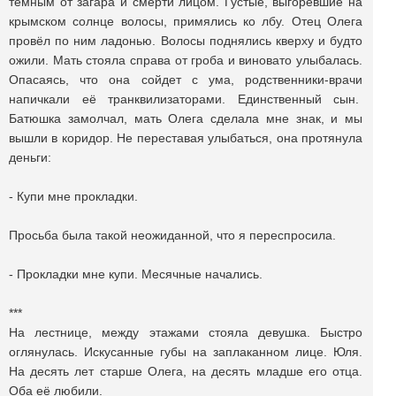
тёмным от загара и смерти лицом. Густые, выгоревшие на
крымском солнце волосы, примялись ко лбу. Отец Олега
провёл по ним ладонью. Волосы поднялись кверху и будто
ожили. Мать стояла справа от гроба и виновато улыбалась.
Опасаясь, что она сойдет с ума, родственники-врачи
напичкали её транквилизаторами. Единственный сын.
Батюшка замолчал, мать Олега сделала мне знак, и мы
вышли в коридор. Не переставая улыбаться, она протянула
деньги:
- Купи мне прокладки.
Просьба была такой неожиданной, что я переспросила.
- Прокладки мне купи. Меcячные начались.
***
На лестнице, между этажами стояла девушка. Быстро
оглянулась. Искусанные губы на заплаканном лице. Юля.
На десять лет старше Олега, на десять младше его отца.
Оба её любили.