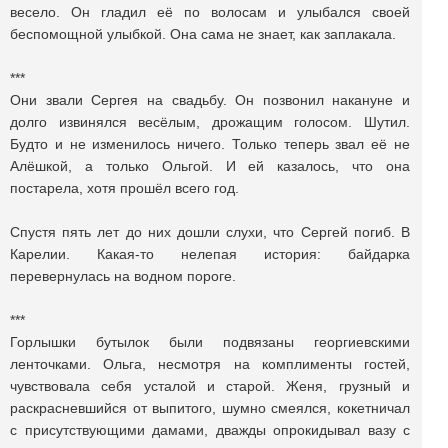
весело. Он гладил её по волосам и улыбался своей
беспомощной улыбкой. Она сама не знает, как заплакала.
***
Они звали Cергея на свадьбу. Он позвонил накануне и
долго извинялся весёлым, дрожащим голосом. Шутил.
Будто и не изменилось ничего. Только теперь звал её не
Алёшкой, а только Ольгой. И ей казалось, что она
постарела, хотя прошёл всего год.
Спустя пять лет до них дошли слухи, что Cергей погиб. В
Карелии. Какая-то нелепая история: байдарка
перевернулась на водном пороге.
***
Горлышки бутылок были подвязаны георгиевскими
ленточками. Ольга, несмотря на комплименты гостей,
чувствовала себя усталой и старой. Женя, грузный и
раскрасневшийся от выпитого, шумно смеялся, кокетничал
с присутствующими дамами, дважды опрокидывал вазу с