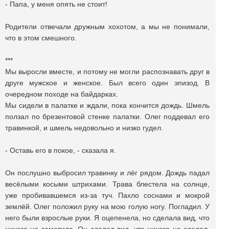
- Папа, у меня опять не стоит!
Родители отвечали дружным хохотом, а мы не понимали,
что в этом смешного.
***
Мы выросли вместе, и потому не могли распознавать друг в
друге мужское и женское. Был всего один эпизод. В
очередном походе на байдарках.
Мы сидели в палатке и ждали, пока кончится дождь. Шмель
ползал по брезентовой стенке палатки. Олег поддевал его
травинкой, и шмель недовольно и низко гудел.
- Оставь его в покое, - cказала я.
Он послушно выбросил травинку и лёг рядом. Дождь падал
весёлыми косыми штрихами. Трава блестела на солнце,
уже пробивавшемся из-за туч. Пахло соснами и мокрой
землёй. Олег положил руку на мою голую ногу. Погладил. У
него были взрослые руки. Я оцепенела, но сделала вид, что