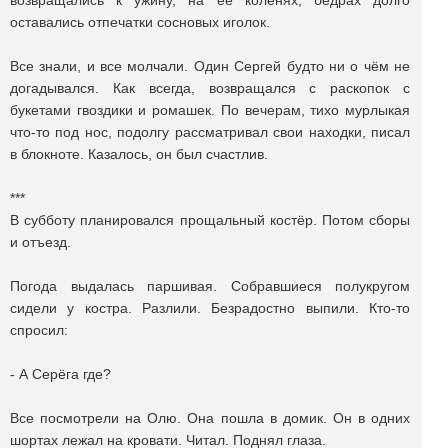
возвращались к ужину, на её коленях, бедрах долго
оставались отпечатки сосновых иголок.
Все знали, и все молчали. Один Сергей будто ни о чём не
догадывался. Как всегда, возвращался с раскопок с
букетами гвоздики и ромашек. По вечерам, тихо мурлыкая
что-то под нос, подолгу рассматривал свои находки, писал
в блокноте. Казалось, он был счастлив.
***
В субботу планировался прощальный костёр. Потом сборы
и отъезд.
Погода выдалась паршивая. Собравшиеся полукругом
сидели у костра. Разлили. Безрадостно выпили. Кто-то
спросил:
- А Серёга где?
Все посмотрели на Олю. Она пошла в домик. Он в одних
шортах лежал на кровати. Читал. Поднял глаза.