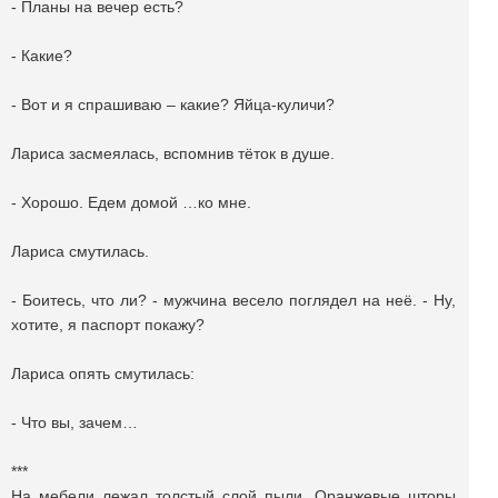
- Планы на вечер есть?
- Какие?
- Вот и я спрашиваю – какие? Яйца-куличи?
Лариса засмеялась, вспомнив тёток в душе.
- Хорошо. Едем домой …ко мне.
Лариса смутилась.
- Боитесь, что ли? - мужчина весело поглядел на неё. - Ну,
хотите, я паспорт покажу?
Лариса опять смутилась:
- Что вы, зачем…
***
На мебели лежал толстый слой пыли. Оранжевые шторы