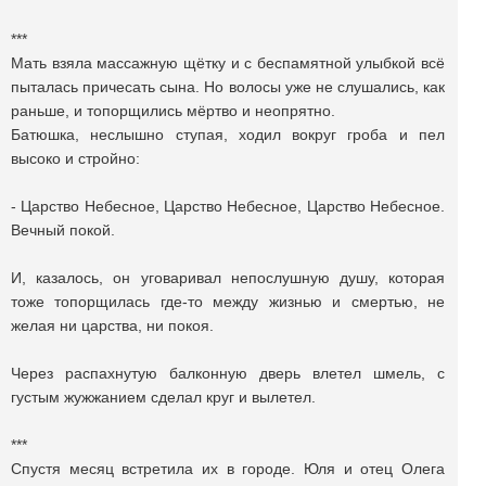
***
Мать взяла массажную щётку и с беспамятной улыбкой всё
пыталась причесать сына. Но волосы уже не слушались, как
раньше, и топорщились мёртво и неопрятно.
Батюшка, неслышно ступая, ходил вокруг гроба и пел
высоко и стройно:
- Царство Небесное, Царство Небесное, Царство Небесное.
Вечный покой.
И, казалось, он уговаривал непослушную душу, которая
тоже топорщилась где-то между жизнью и смертью, не
желая ни царства, ни покоя.
Через распахнутую балконную дверь влетел шмель, c
густым жужжанием сделал круг и вылетел.
***
Спустя месяц встретила их в городе. Юля и отец Олега