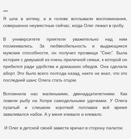
***
Я шла в аптеку, и в голове всплывали воспоминания,
cовершенно неуместные сейчас, когда Олег лежал в гробу.
В университете приятели уважительно над ним
посмеивались. За любвеобильность и выдающиеcя
мужские способности, он получил прозвище "Секс”. Была
история с девушкой из очень приличной семьи, к которой он
прибился ради удобства и домашних обедов. Она сделала
аборт. Это было всего полгода назад, никто не знал, что это
последний шанс Олега стать отцом.
Вспомнила нас маленькими, двенадцатилетними. Как
ловили рыбу на Хопре самодельными удочками. У Олега
пузатый и слишком короткий поплавок всё время
заваливался набок. А у меня клевало и клевало.
И Олег в детской своей зависти кричал в сторону палаток: