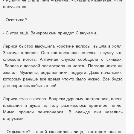
- Куличи не стала печь – купила, - сказала низенькая. - Не
получаются.
- Освятила?
- С утра ещё. Вечером сын приедет. С внуками.
Лариса быстро высушила короткие волосы, вышла в холл.
Звякнул телефон. Она так поспешно полезла в сумку, что
сломала ноготь. Аптечная служба сообщала о скидках.
Лариса с досадой посмотрела на ноготь. Полгода никто не
звонил. Мужчины, родственники, подруги. Даже начальник,
которому раньше всё время что-то было нужно. Все будто
договорились забыть о ней.
Лариса села в кресло. Вопреки дурному настроению, после
плавания и душа по телу разливалось приятное тепло.
Мимо прошли пенсионерки. В одежде они казались
старухами.
- Отдыхаете? - к ней склонилось лицо, в котором она не