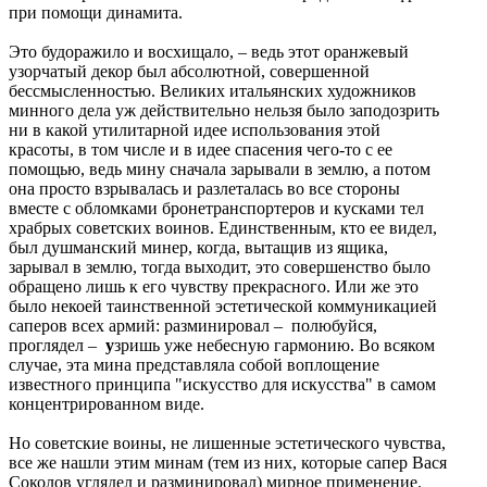
при помощи динамита.
Это будоражило и восхищало, – ведь этот оранжевый
узорчатый декор был абсолютной, совершенной
бессмысленностью. Великих итальянских художников
минного дела уж действительно нельзя было заподозрить
ни в какой утилитарной идее использования этой
красоты, в том числе и в идее спасения чего-то с ее
помощью, ведь мину сначала зарывали в землю, а потом
она просто взрывалась и разлеталась во все стороны
вместе с обломками бронетранспортеров и кусками тел
храбрых советских воинов. Единственным, кто ее видел,
был душманский минер, когда, вытащив из ящика,
зарывал в землю, тогда выходит, это совершенство было
обращено лишь к его чувству прекрасного. Или же это
было некоей таинственной эстетической коммуникацией
саперов всех армий: разминировал – полюбуйся,
проглядел –
у
зришь уже небесную гармонию. Во всяком
случае, эта мина представляла собой воплощение
известного принципа "искусство для искусства" в самом
концентрированном виде.
Но советские воины, не лишенные эстетического чувства,
все же нашли этим минам (тем из них, которые сапер Вася
Соколов углядел и разминировал) мирное применение.