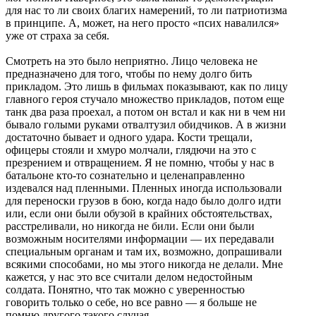
для нас то ли своих благих намерений, то ли патриотизма
в принципе. А, может, на него просто «псих навалился»
уже от страха за себя.
Смотреть на это было неприятно. Лицо человека не
предназначено для того, чтобы по нему долго бить
прикладом. Это лишь в фильмах показывают, как по лицу
главного героя стучало множество прикладов, потом еще
танк два раза проехал, а потом он встал и как ни в чем ни
бывало голыми руками отвалтузил обидчиков. А в жизни
достаточно бывает и одного удара. Кости трещали,
офицеры стояли и хмуро молчали, глядючи на это с
презрением и отвращением. Я не помню, чтобы у нас в
батальоне кто-то сознательно и целенаправленно
издевался над пленными. Пленных иногда использовали
для переноски грузов в бою, когда надо было долго идти
или, если они были обузой в крайних обстоятельствах,
расстреливали, но никогда не били. Если они были
возможным носителями информации — их передавали
специальным органам и там их, возможно, допрашивали
всякими способами, но мы этого никогда не делали. Мне
кажется, у нас это все считали делом недостойным
солдата. Понятно, что так можно с уверенностью
говорить только о себе, но все равно — я больше не
помню другого такого случая.