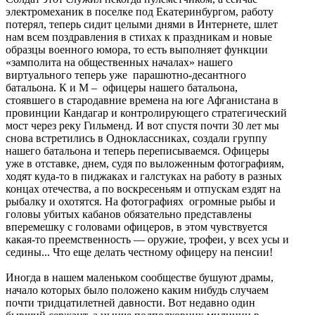
электромеханик в поселке под Екатеринбургом, работу
потерял, теперь сидит целыми днями в Интернете, шлет
нам всем поздравления в стихах к праздникам и новые
образцы военного юмора, то есть выполняет функции
«замполита на общественных началах» нашего
виртуального теперь уже парашютно-десантного
батальона. К и М – офицеры нашего батальона,
стоявшего в стародавние времена на юге Афганистана в
провинции Кандагар и контролирующего стратегический
мост через реку Гильменд. И вот спустя почти 30 лет мы
снова встретились в Одноклассниках, создали группу
нашего батальона и теперь переписываемся. Офицеры
уже в отставке, днем, судя по выложенным фотографиям,
ходят куда-то в пиджаках и галстуках на работу в разных
концах отечества, а по воскресеньям и отпускам ездят на
рыбалку и охотятся. На фотографиях огромные рыбы и
головы убитых кабанов обязательно представлены
вперемешку с головами офицеров, в этом чувствуется
какая-то преемственность — оружие, трофеи, у всех усы и
седины... Что еще делать честному офицеру на пенсии!
Иногда в нашем маленьком сообществе бушуют драмы,
начало которых было положено каким нибудь случаем
почти тридцатилетней давности. Вот недавно один