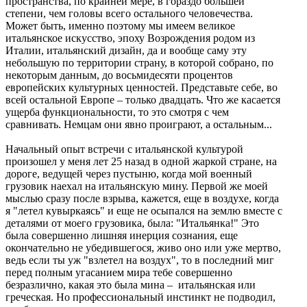
пространства, по крайней мере, в гораздо большей
степени, чем головы всего остального человечества.
Может быть, именно поэтому мы имеем великое
итальянское искусство, эпоху Возрождения родом из
Италии, итальянский дизайн, да и вообще саму эту
небольшую по территории страну, в которой собрано, по
некоторым данным, до восьмидесяти процентов
европейских культурных ценностей. Представьте себе, во
всей остальной Европе – только двадцать. Что же касается
ущерба функциональности, то это смотря с чем
сравнивать. Немцам они явно проиграют, а остальным...
Начальный опыт встречи с итальянской культурой
произошел у меня лет 25 назад в одной жаркой стране, на
дороге, ведущей через пустыню, когда мой военный
грузовик наехал на итальянскую мину. Первой же моей
мыслью сразу после взрыва, кажется, еще в воздухе, когда
я "летел кувыркаясь" и еще не осыпался на землю вместе с
деталями от моего грузовика, была: "Итальянка!" Это
была совершенно лишняя инерция сознания, еще
окончательно не убедившегося, живо оно или уже мертво,
ведь если ты уж "взлетел на воздух", то в последний миг
перед полным угасанием мира тебе совершенно
безразлично, какая это была мина – итальянская или
греческая. Но профессиональный инстинкт не подводил,