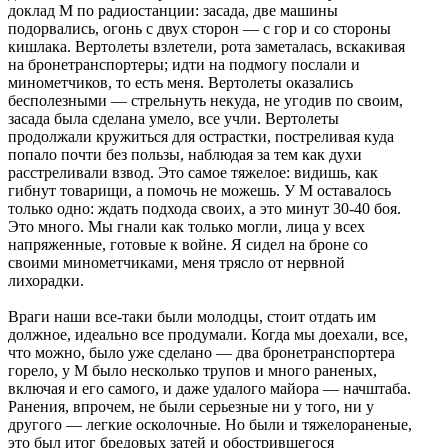
доклад М по радиостанции: засада, две машины
подорвались, огонь с двух сторон — с гор и со стороны
кишлака. Вертолеты взлетели, рота заметалась, вскакивая
на бронетранспортеры; идти на подмогу послали и
минометчиков, то есть меня. Вертолеты оказались
бесполезными — стрельнуть некуда, не угодив по своим,
засада была сделана умело, все учли. Вертолеты
продолжали кружиться для острастки, постреливая куда
попало почти без пользы, наблюдая за тем как духи
расстреливали взвод. Это самое тяжелое: видишь, как
гибнут товарищи, а помочь не можешь. У М оставалось
только одно: ждать подхода своих, а это минут 30-40 боя.
Это много. Мы гнали как только могли, лица у всех
напряженные, готовые к войне. Я сидел на броне со
своими минометчиками, меня трясло от нервной
лихорадки.
Враги наши все-таки были молодцы, стоит отдать им
должное, идеально все продумали. Когда мы доехали, все,
что можно, было уже сделано — два бронетранспортера
горело, у М было несколько трупов и много раненых,
включая и его самого, и даже удалого майора — начштаба.
Ранения, впрочем, не были серьезные ни у того, ни у
другого — легкие осколочные. Но были и тяжелораненые,
это был итог бредовых затей и обострившегося