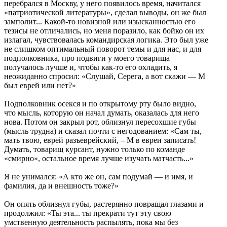
перебрался в Москву, у него появилось время, начитался
«патриотической литературы», сделал выводы, он же был
замполит... Какой-то новизной или изысканностью его
тезисы не отличались, но меня поразило, как бойко он их
излагал, чувствовалась командирская логика. Это был уже
не слишком оптимальный поворот темы и для нас, и для
подполковника, про подвиги у моего товарища
получалось лучше и, чтобы как-то его охладить, я
неожиданно спросил: «Слушай, Серега, а вот скажи — М
был еврей или нет?»
Подполковник осекся и по открытому рту было видно,
что мысль, которую он начал думать, оказалась для него
нова. Потом он закрыл рот, облизнул пересохшие губы
(мысль трудна) и сказал почти с негодованием: «Сам ты,
мать твою, еврей разъеврейский, – М в евреи записать!
Думать, товарищ курсант, нужно только по команде
«смирно», остальное время лучше изучать матчасть...»
Я не унимался: «А кто же он, сам подумай — и имя, и
фамилия, да и внешность тоже?»
Он опять облизнул губы, растерянно повращал глазами и
продолжил: «Ты эта... ты прекрати тут эту свою
умственную деятельность распылять, пока мы без