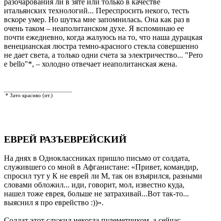
разочарования ли в зяте или только в качестве
итальянских технологий... Переспросить некого, тесть
вскоре умер. Но шутка мне запомнилась. Она как раз в
очень таком – неаполитанском духе. Я вспоминаю ее
почти ежедневно, когда жалуюсь на то, что наша дурацкая
венецианская люстра темно-красного стекла совершенно
не дает света, а только одни счета за электричество... "Pero
e bello"*, – холодно отвечает неаполитанская жена.
_______________________
* Зато красиво (ит.)
ЕВРЕЙ РАЗЪЕВРЕЙСКИЙ
На днях в Одноклассниках пришло письмо от солдата,
служившего со мной в Афганистане: «Привет, командир,
спросил тут у К не еврей ли М, так он взъярился, разными
словами обложил... иди, говорит, мол, известно куда,
нашел тоже еврея, больше не затрахивай...Вот так-то...
выяснил я про еврейство :))».
Солдат этот служил некогда пулеметчиком, а сейчас