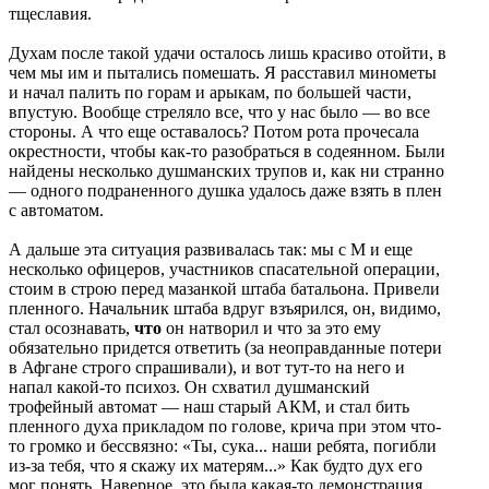
тщеславия.
Духам после такой удачи осталось лишь красиво отойти, в
чем мы им и пытались помешать. Я расставил минометы
и начал палить по горам и арыкам, по большей части,
впустую. Вообще стреляло все, что у нас было — во все
стороны. А что еще оставалось? Потом рота прочесала
окрестности, чтобы как-то разобраться в содеянном. Были
найдены несколько душманских трупов и, как ни странно
— одного подраненного душка удалось даже взять в плен
с автоматом.
А дальше эта ситуация развивалась так: мы с М и еще
несколько офицеров, участников спасательной операции,
стоим в строю перед мазанкой штаба батальона. Привели
пленного. Начальник штаба вдруг взъярился, он, видимо,
стал осознавать,
что
он натворил и что за это ему
обязательно придется ответить (за неоправданные потери
в Афгане строго спрашивали), и вот тут-то на него и
напал какой-то психоз. Он схватил душманский
трофейный автомат — наш старый АКМ, и стал бить
пленного духа прикладом по голове, крича при этом что-
то громко и бессвязно: «Ты, сука... наши ребята, погибли
из-за тебя, что я скажу их матерям...» Как будто дух его
мог понять. Наверное, это была какая-то демонстрация