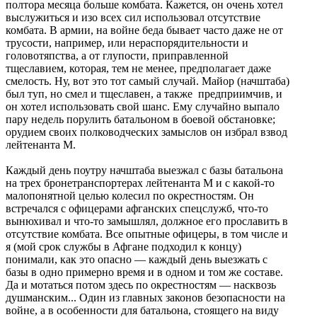
полтора месяца больше комбата. Кажется, он очень хотел
выслужиться и изо всех сил использовал отсутствие
комбата. В армии, на войне беда бывает часто даже не от
трусости, например, или нераспорядительности и
головотяпства, а от глупости, приправленной
тщеславием, которая, тем не менее, предполагает даже
смелость. Ну, вот это тот самый случай. Майор (начштаба)
был туп, но смел и тщеславен, а также предприимчив, и
он хотел использовать свой шанс. Ему случайно выпало
пару недель порулить батальоном в боевой обстановке;
орудием своих полководческих замыслов он избрал взвод
лейтенанта М.
Каждый день поутру начштаба выезжал с базы батальона
на трех бронетранспортерах лейтенанта М и с какой-то
малопонятной целью колесил по окрестностям. Он
встречался с офицерами афганских спецслужб, что-то
вынюхивал и что-то замышлял, должное его прославить в
отсутствие комбата. Все опытные офицеры, в том числе и
я (мой срок службы в Афгане подходил к концу)
понимали, как это опасно — каждый день выезжать с
базы в одно примерно время и в одном и том же составе.
Да и мотаться потом здесь по окрестностям — насквозь
душманским... Один из главных законов безопасности на
войне, а в особенности для батальона, стоящего на виду