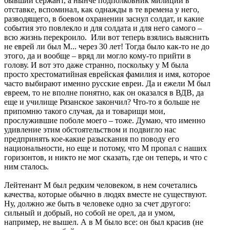
бывший сержант, а нынче подполковник милиции в
отставке, вспоминал, как однажды в те времена у него,
разводящего, в боевом охранении заснул солдат, и какие
события это повлекло и для солдата и для него самого –
всю жизнь перекроило. Или вот теперь взялись выяснить
не еврей ли был М... через 30 лет! Тогда было как-то не до
этого, да и вообще – вряд ли могло кому-то прийти в
голову. И вот это даже странно, поскольку у М была
просто хрестоматийная еврейская фамилия и имя, которое
часто выбирают именно русские евреи. Да и ежели М был
евреем, то не вполне понятно, как он оказался в ВДВ, да
еще и училище Рязанское закончил? Что-то я больше не
припомню такого случая, да и товарищи мои,
прослужившие поболе моего – тоже. Думаю, что именно
удивление этим обстоятельством и подвигло нас
предпринять кое-какие разыскания по поводу его
национальности, но еще и потому, что М пропал с наших
горизонтов, и никто не мог сказать, где он теперь, и что с
ним сталось.
Лейтенант М был редким человеком, в нем сочетались
качества, которые обычно в людях вместе не существуют.
Ну, должно же быть в человеке одно за счет другого:
сильный и добрый, но собой не орел, да и умом,
например, не вышел. А в М было все: он был красив (не