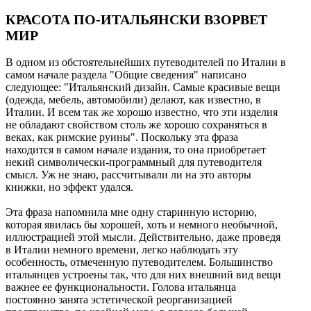
КРАСОТА ПО-ИТАЛЬЯНСКИ ВЗОРВЕТ
МИР
В одном из обстоятельнейших путеводителей по Италии в
самом начале раздела "Общие сведения" написано
следующее: "Итальянский дизайн. Самые красивые вещи
(одежда, мебель, автомобили) делают, как известно, в
Италии. И всем так же хорошо известно, что эти изделия
не обладают свойством столь же хорошо сохраняться в
веках, как римские руины". Поскольку эта фраза
находится в самом начале издания, то она приобретает
некий символически-программный для путеводителя
смысл. Уж не знаю, рассчитывали ли на это авторы
книжки, но эффект удался.
Эта фраза напомнила мне одну старинную историю,
которая явилась бы хорошей, хоть и немного необычной,
иллюстрацией этой мысли. Действительно, даже проведя
в Италии немного времени, легко наблюдать эту
особенность, отмеченную путеводителем. Большинство
итальянцев устроены так, что для них внешний вид вещи
важнее ее функциональности. Голова итальянца
постоянно занята эстетической реорганизацией