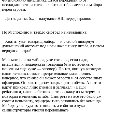
Физиономию начальника штаба перекривило от
неожиданности и гнева – лейтенант бросается на майора
перед строем.
– Да ты, да ты, б... – надувался НШ перед взрывом.
Но М спокойно и твердо смотрел на начальника:
– Хватит уже, товарищ майор, – и с силой швырнул
душманский автомат под ноги начальнику штаба, а потом
вернулся в строй.
Мы смотрели на майора, уже готовые, если надо,
вмешаться и поддержать товарища (что по военным
понятиям еще хуже — заговор). Но тот, окинув взглядом
наши ненавистливые, презрительные глаза, понял,
наверное, что сейчас он может огрести и от собственных
офицеров. Он как-то разом закрыл рот и обмяк. А потом
вдруг прикрыл лицо руками и заплакал: «Наши
ребятишки, наши ребятишки, что я скажу их матерям...» –
повторял начальник штаба. Смотреть на все это было уж
совсем невмоготу, офицеры тихо разошлись без команды.
Майора увел куда-то замполит, а избитого духа
санинструкторы унесли перевязывать.