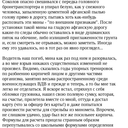
Соколов опасно свешивался с передка головного
бронетранспортера и упирал белую, как у снежного
человека, запыленную цементной афганской пылью
голову прямо в дорогу, пытаясь хоть как-нибудь
распознать эти мины - "по внешним признакам". После
установки такой мины на гладкую афганскую дорогу
какие-то следы обычно оставались в виде душманских
пяток на обочине, либо излишней приглаженности грунта
и, если смотреть не отрываясь, можно заметить. Иногда
ему это удавалось, но в тот раз он явно проглядел...
Водитель наш погиб, мина как раз под ним и разорвалась,
а во мне взрыв никаких существенных изменений не
произвел. Видимо, сказались годы упорных тренировок
по разбиению кирпичей лицом и другими частями
организма, занятию весьма распространенному среди
военнослужащих ВДВ и прежде и теперь, а то бы мне так
легко не отделаться. Я вскоре встал, отряхнул с себя
обломки грузовика, нашел свою полевую сумку, которая,
на счастье, прилетела вместе со мной, оттуда я достал
карту (что за офицер без карты!) и даже попытался
произвести расчеты для стрельбы из миномета. Впрочем,
не слишком удачно, удар был все же посильнее кирпича.
Формулы для расчета прицела странным образом
перепутывались со школьными формулами определения