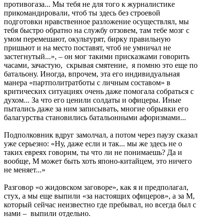
противогаза... Мы тебя не для того к журналистике
прикомандировали, чтоб ты здесь без строевой
подготовки нравственное разложение осуществлял, мы
тебя быстро обратно на службу отзовем, там тебе мозг с
умом перемешают, окультурят, бирку правильную
пришьют и на место поставят, чтоб не умничал не
застегнутый...», – он мог такими присказками говорить
часами, зачастую, скрывая смятение, я помню это еще по
батальону. Иногда, впрочем, эта его индивидуальная
манера «партполитратботы с личным составом» в
критических ситуациях очень даже помогала собраться с
духом... За что его ценили солдаты и офицеры. Иные
пытались даже за ним записывать, многие обрывки его
балагурства становились батальонными афоризмами...
Подполковник вдруг замолчал, а потом через паузу сказал
уже серьезно: «Ну, даже если и так... мы же здесь не о
таких евреях говорим, ты что ли не понимаешь? Да и
вообще, М может быть хоть японо-китайцем, это ничего
не меняет...»
Разговор «о жидовском заговоре», как я и предполагал,
стух, а мы еще выпили «за настоящих офицеров», а за М,
который сейчас неизвестно где пребывал, но всегда был с
нами – выпили отдельно.