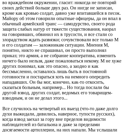
во враждебном окружении, гласит: никогда не повторяй
своих действий больше двух раз. Он нигде не записан,
кроме как кровью солдат, давно уже впитавшейся в песок.
Майору об этом говорили опытные офицеры, да он впал в
обычный армейский транс — самодурство, своего рода
защита слабых натур от тяжести существования, наорал
на говоривших, обвинил их в трусости, и все стали со
злорадством ждать развязки; сочувствовали все только М
и его солдатам — заложникам ситуации. Мнения М,
понятно, никто не спрашивал, он просто выполнял
приказ; это армия, а не собрание кооператива, изменить
ничего было нельзя, даже пожаловаться некому. М не хуже
других понимал, как это опасно, а заодно и как
бессмысленно, оставалось лишь быть в постоянной
готовности и постараться хоть на немного опередить
нападавших. Он бы мог, конечно, как-то откосить,
сказаться больным, например... Но тогда послали бы
другой взвод, других солдат, ведомых его товарищем-
взводным, и он не делал этого...
Все случилось на четвертый их выезд (что-то даже долго
духи выжидали, дивились, наверное, тупости русских),
когда взвод заехал за гору вне пределов видимости
наблюдателей из батальона и даже за пределами
досягаемости артиллерии, на них напали. Мы услышали