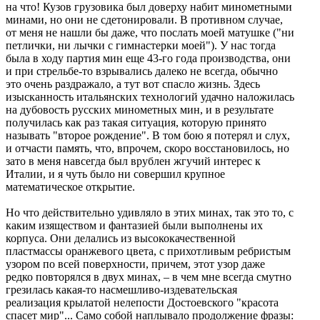
на что! Кузов грузовика был доверху набит минометными
минами, но они не сдетонировали. В противном случае,
от меня не нашли бы даже, что послать моей матушке ("ни
петлички, ни лычки с гимнастерки моей"). У нас тогда
была в ходу партия мин еще 43-го года производства, они
и при стрельбе-то взрывались далеко не всегда, обычно
это очень раздражало, а тут вот спасло жизнь. Здесь
изысканность итальянских технологий удачно наложилась
на дубовость русских минометных мин, и в результате
получилась как раз такая ситуация, которую принято
называть "второе рождение". В том бою я потерял и слух,
и отчасти память, что, впрочем, скоро восстановилось, но
зато в меня навсегда был врублен жгучий интерес к
Италии, и я чуть было ни совершил крупное
математическое открытие.
Но что действительно удивляло в этих минах, так это то, с
каким изяществом и фантазией были выполнены их
корпуса. Они делались из высококачественной
пластмассы оранжевого цвета, с прихотливым ребристым
узором по всей поверхности, причем, этот узор даже
редко повторялся в двух минах, – в чем мне всегда смутно
грезилась какая-то насмешливо-издевательская
реализация крылатой нелепости Достоевского "красота
спасет мир"... Само собой наплывало продолжение фразы: