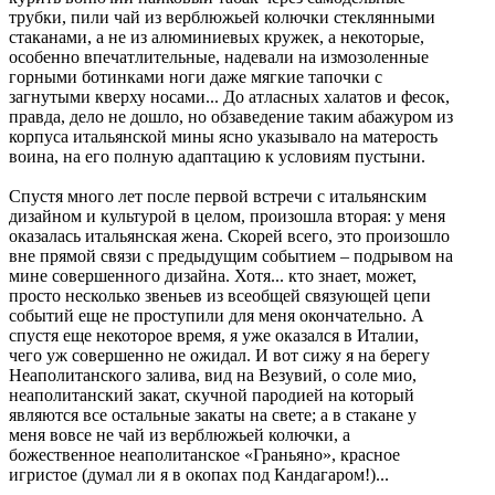
трубки, пили чай из верблюжьей колючки стеклянными
стаканами, а не из алюминиевых кружек, а некоторые,
особенно впечатлительные, надевали на измозоленные
горными ботинками ноги даже мягкие тапочки с
загнутыми кверху носами... До атласных халатов и фесок,
правда, дело не дошло, но обзаведение таким абажуром из
корпуса итальянской мины ясно указывало на матерость
воина, на его полную адаптацию к условиям пустыни.
Спустя много лет после первой встречи с итальянским
дизайном и культурой в целом, произошла вторая: у меня
оказалась итальянская жена. Скорей всего, это произошло
вне прямой связи с предыдущим событием – подрывом на
мине совершенного дизайна. Хотя... кто знает, может,
просто несколько звеньев из всеобщей связующей цепи
событий еще не проступили для меня окончательно. А
спустя еще некоторое время, я уже оказался в Италии,
чего уж совершенно не ожидал. И вот сижу я на берегу
Неаполитанского залива, вид на Везувий, о соле мио,
неаполитанский закат, скучной пародией на который
являются все остальные закаты на свете; а в стакане у
меня вовсе не чай из верблюжьей колючки, а
божественное неаполитанское «Граньяно», красное
игристое (думал ли я в окопах под Кандагаром!)...