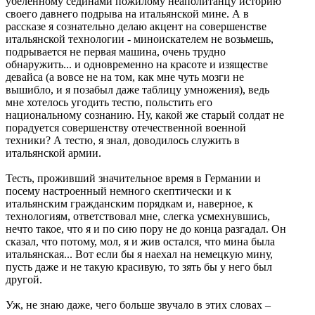
убеленному сединами пожилому неаполитанцу историю
своего давнего подрыва на итальянской мине. А в
рассказе я сознательно делаю акцент на совершенстве
итальянской технологии - миноискателем не возьмешь,
подрывается не первая машина, очень трудно
обнаружить... и одновременно на красоте и изяществе
девайса (а вовсе не на том, как мне чуть мозги не
вышибло, и я позабыл даже таблицу умножения), ведь
мне хотелось угодить тестю, польстить его
национальному сознанию. Ну, какой же старый солдат не
порадуется совершенству отечественной военной
техники? А тестю, я знал, доводилось служить в
итальянской армии.
Тесть, проживший значительное время в Германии и
посему настроенный немного скептически и к
итальянским гражданским порядкам и, наверное, к
технологиям, ответствовал мне, слегка усмехнувшись,
нечто такое, что я и по сию пору не до конца разгадал. Он
сказал, что потому, мол, я и жив остался, что мина была
итальянская... Вот если бы я наехал на немецкую мину,
пусть даже и не такую красивую, то зять бы у него был
другой.
Уж, не знаю даже, чего больше звучало в этих словах –