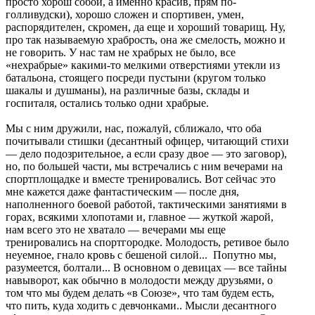
просто хорош собой, а именно красив, прям по-
голливудски), хорошо сложен и спортивен, умен,
распорядителен, скромен, да еще и хороший товарищ. Ну,
про так называемую храбрость, она же смелость, можно и
не говорить. У нас там не храбрых не было, все
«нехрабрые» какими-то мелкими отверстиями утекли из
батальона, стоящего посреди пустыни (кругом только
шакалы и душманы), на различные базы, склады и
госпиталя, остались только одни храбрые.
Мы с ним дружили, нас, пожалуй, сближало, что оба
почитывали стишки (десантный офицер, читающий стихи
— дело подозрительное, а если сразу двое — это заговор),
но, по большей части, мы встречались с ним вечерами на
спортплощадке и вместе тренировались. Вот сейчас это
мне кажется даже фантастическим — после дня,
наполненного боевой работой, тактическими занятиями в
горах, всякими хлопотами и, главное — жуткой жарой,
нам всего это не хватало — вечерами мы еще
тренировались на спортгородке. Молодость, ретивое было
неуемное, гнало кровь с бешеной силой... Попутно мы,
разумеется, болтали... В основном о девицах — все тайны
навыворот, как обычно в молодости между друзьями, о
том что мы будем делать «в Союзе», что там будем есть,
что пить, куда ходить с девчонками.. Мысли десантного