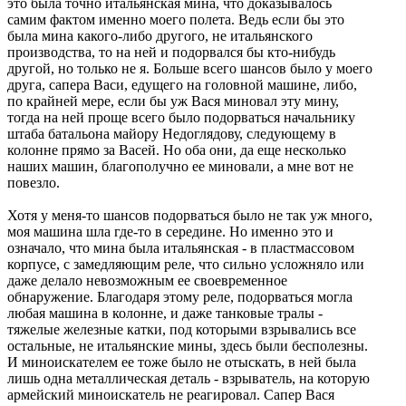
это была точно итальянская мина, что доказывалось
самим фактом именно моего полета. Ведь если бы это
была мина какого-либо другого, не итальянского
производства, то на ней и подорвался бы кто-нибудь
другой, но только не я. Больше всего шансов было у моего
друга, сапера Васи, едущего на головной машине, либо,
по крайней мере, если бы уж Вася миновал эту мину,
тогда на ней проще всего было подорваться начальнику
штаба батальона майору Недоглядову, следующему в
колонне прямо за Васей. Но оба они, да еще несколько
наших машин, благополучно ее миновали, а мне вот не
повезло.
Хотя у меня-то шансов подорваться было не так уж много,
моя машина шла где-то в середине. Но именно это и
означало, что мина была итальянская - в пластмассовом
корпусе, с замедляющим реле, что сильно усложняло или
даже делало невозможным ее своевременное
обнаружение. Благодаря этому реле, подорваться могла
любая машина в колонне, и даже танковые тралы -
тяжелые железные катки, под которыми взрывались все
остальные, не итальянские мины, здесь были бесполезны.
И миноискателем ее тоже было не отыскать, в ней была
лишь одна металлическая деталь - взрыватель, на которую
армейский миноискатель не реагировал. Сапер Вася