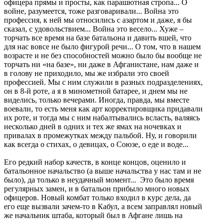
офицера прямы и просты, как парашютная стропа... О
войне, разумеется, тоже разговаривали... Война это
профессия, к ней мы относились с азартом и даже, я бы
сказал, с удовольствием... Война это весело... Хуже –
торчать все время на базе батальона и давить вшей, что
для нас вовсе не было фигурой речи... О том, что в нашем
возрасте и не без способностей можно было бы вообще не
торчать ни «на базе», ни даже в Афганистане, нам даже и
в голову не приходило, мы же избрали это своей
профессией. Мы с ним служили в разных подразделениях,
он в 8-й роте, а я в минометной батарее, и днем мы не
виделись, только вечерами. Иногда, правда, мы вместе
воевали, то есть меня как арт корректировщика придавали
их роте, и тогда мы с ним набалтывались всласть, валяясь
несколько дней в одних и тех же ямах на ночевках и
привалах в промежутках между пальбой. Ну, и говорили
как всегда о стихах, о девицах, о Союзе, о еде и воде...
Его редкий набор качеств, в конце концов, оценило и
батальонное начальство (а выше начальства у нас там и не
было), да только в неудачный момент... Это было время
регулярных замен, и в батальон прибыло много новых
офицеров. Новый комбат только входил в курс дела, да
его еще вызвали зачем-то в Кабул, а всем заправлял новый
же начальник штаба, который был в Афгане лишь на