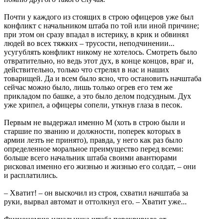
Почти у каждого из стоящих в строю офицеров уже был
конфликт с начальником штаба по той или иной причине;
при этом он сразу впадал в истерику, в крик и обвинял
людей во всех тяжких – трусости, неподчинении...
усугублять конфликт никому не хотелось. Смотреть было
отвратительно, но ведь этот дух, в конце концов, враг и,
действительно, только что стрелял в нас и наших
товарищей. Да и всем было ясно, что остановить начштаба
сейчас можно было, лишь только огрев его тем же
прикладом по башке, а это было делом подсудным. Дух
уже хрипел, а офицеры сопели, уткнув глаза в песок.
Первым не выдержал именно М (хоть в строю были и
старшие по званию и должности, поперек которых в
армии лезть не принято), правда, у него как раз было
определенное моральное преимущество перед всеми:
больше всего начальник штаба своими авантюрами
рисковал именно его жизнью и жизнью его солдат, – они
и расплатились.
– Хватит! – он выскочил из строя, схватил начштаба за
руки, вырвал автомат и оттолкнул его. – Хватит уже...