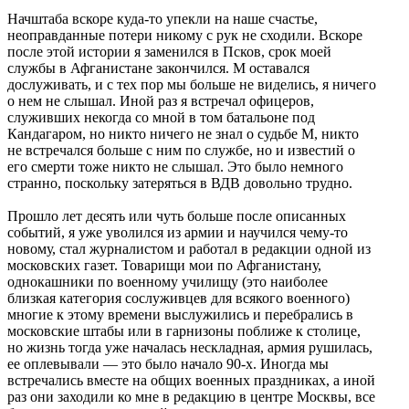
Начштаба вскоре куда-то упекли на наше счастье,
неоправданные потери никому с рук не сходили. Вскоре
после этой истории я заменился в Псков, срок моей
службы в Афганистане закончился. М оставался
дослуживать, и с тех пор мы больше не виделись, я ничего
о нем не слышал. Иной раз я встречал офицеров,
служивших некогда со мной в том батальоне под
Кандагаром, но никто ничего не знал о судьбе М, никто
не встречался больше с ним по службе, но и известий о
его смерти тоже никто не слышал. Это было немного
странно, поскольку затеряться в ВДВ довольно трудно.
Прошло лет десять или чуть больше после описанных
событий, я уже уволился из армии и научился чему-то
новому, стал журналистом и работал в редакции одной из
московских газет. Товарищи мои по Афганистану,
однокашники по военному училищу (это наиболее
близкая категория сослуживцев для всякого военного)
многие к этому времени выслужились и перебрались в
московские штабы или в гарнизоны поближе к столице,
но жизнь тогда уже началась нескладная, армия рушилась,
ее оплевывали — это было начало 90-х. Иногда мы
встречались вместе на общих военных праздниках, а иной
раз они заходили ко мне в редакцию в центре Москвы, все