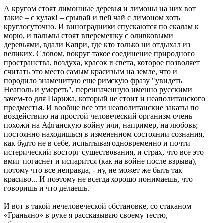
А кругом стоят лимонные деревья и лимоны на них вот
такие – с кулак! – срывай и пей чай с лимоном хоть
круглосуточно. И виноградники спускаются по скалам к
морю, и пальмы стоят вперемешку с оливковыми
деревьями, вдали Капри, где кто только ни отдыхал из
великих. Словом, вокруг такое соединение природного
пространства, воздуха, красок и света, которое позволяет
считать это место самым красивым на земле, что и
породило знаменитую еще римскую фразу "увидеть
Неаполь и умереть", переиначенную именно русскими
зачем-то для Парижа, который не стоит и неаполитанского
предместья. И вообще все эти неаполитанские закаты по
воздействию на простой человеческий организм очень
похожи на Афганскую войну или, например, на любовь;
постоянно находишься в измененном состоянии сознания,
как будто не в себе, испытывая одновременно и почти
истерический восторг существования, и страх, что все это
вмиг погаснет и испарится (как на войне после взрыва),
потому что все неправда, - ну, не может же быть так
красиво... И поэтому не всегда хорошо понимаешь, что
говоришь и что делаешь.
И вот в такой нечеловеческой обстановке, со стаканом
«Граньяно» в руке я рассказываю своему тестю,