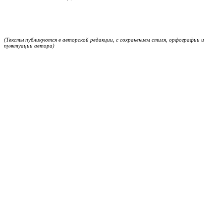
(Тексты публикуются в авторской редакции, с сохранением стиля, орфографии и
пунктуации автора)
_________________________________________
Об авторе:
АЛЕКСЕЙ КОЗЛАЧКОВ
Родился в подмосковном Жуковском. Живёт в Кельне.
Окончил военное училище, затем несколько лет служил в
Воздушно-десантных войсках, из них два с половиной
года — в Афганистане. Также окончил Литературный
институт им. Горького.
Автор книги «Запах искусственной свежести» (2014).
Публиковался в изданиях «Знамя», «Сибирские огни»,
«Зарубежные записки» и др. Лауреат премии им. И. П.
Белкина (2012).