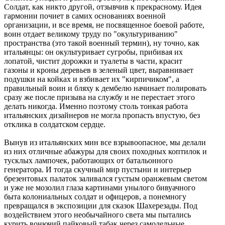
Солдат, как никто другой, отзывчив к прекрасному. Идея
гармонии почиет в самих основаниях военной
организации, и все время, не посвященное боевой работе,
воин отдает великому труду по "окультуриванию"
пространства (это такой военный термин), ну точно, как
итальянцы: он окультуривает сугробы, прибивая их
лопатой, чистит дорожки и туалеты в части, красит
газоны и кроны деревьев в зеленый цвет, выравнивает
подушки на койках и взбивает их "кирпичиком", а
правильный воин и бляху к дембелю начинает полировать
сразу же после призыва на службу и не перестает этого
делать никогда. Именно поэтому столь тонкая работа
итальянских дизайнеров не могла пропасть впустую, без
отклика в солдатском сердце.
Вынув из итальянских мин все взрывоопасное, мы делали
из них отличные абажуры для своих походных коптилок и
тусклых лампочек, работающих от батальонного
генератора. И тогда скучный мир пустыни и интерьер
брезентовых палаток заливался густым оранжевым светом
и уже не мозолил глаза картинами унылого бивуачного
быта колониальных солдат и офицеров, а понемногу
превращался в экспозиции для сказок Шахерезады. Под
воздействием этого необычайного света мы пытались
курить вонючий пайковый табак через самодельные