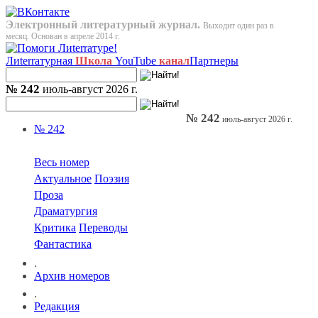
Электронный литературный журнал.
Выходит один раз в
месяц. Основан в апреле 2014 г.
Лиterraтурная
Школа
YouTube
канал
Партнеры
№ 242
июль-август 2026 г.
№ 242
июль-август 2026 г.
№ 242
Весь номер
Актуальное
Поэзия
Проза
Драматургия
Критика
Переводы
Фантастика
.
Архив номеров
.
Редакция