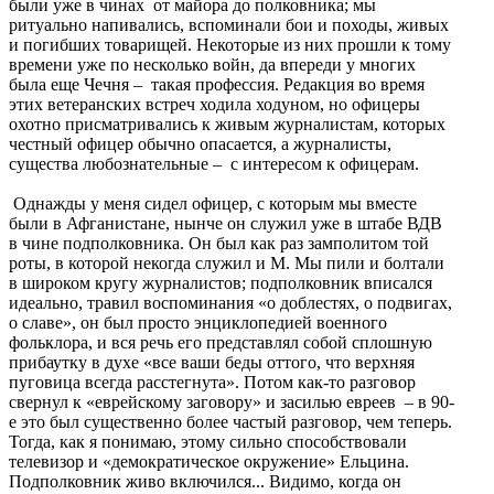
были уже в чинах от майора до полковника; мы
ритуально напивались, вспоминали бои и походы, живых
и погибших товарищей. Некоторые из них прошли к тому
времени уже по несколько войн, да впереди у многих
была еще Чечня – такая профессия. Редакция во время
этих ветеранских встреч ходила ходуном, но офицеры
охотно присматривались к живым журналистам, которых
честный офицер обычно опасается, а журналисты,
существа любознательные – с интересом к офицерам.
Однажды у меня сидел офицер, с которым мы вместе
были в Афганистане, нынче он служил уже в штабе ВДВ
в чине подполковника. Он был как раз замполитом той
роты, в которой некогда служил и М. Мы пили и болтали
в широком кругу журналистов; подполковник вписался
идеально, травил воспоминания «о доблестях, о подвигах,
о славе», он был просто энциклопедией военного
фольклора, и вся речь его представлял собой сплошную
прибаутку в духе «все ваши беды оттого, что верхняя
пуговица всегда расстегнута». Потом как-то разговор
свернул к «еврейскому заговору» и засилью евреев – в 90-
е это был существенно более частый разговор, чем теперь.
Тогда, как я понимаю, этому сильно способствовали
телевизор и «демократическое окружение» Ельцина.
Подполковник живо включился... Видимо, когда он