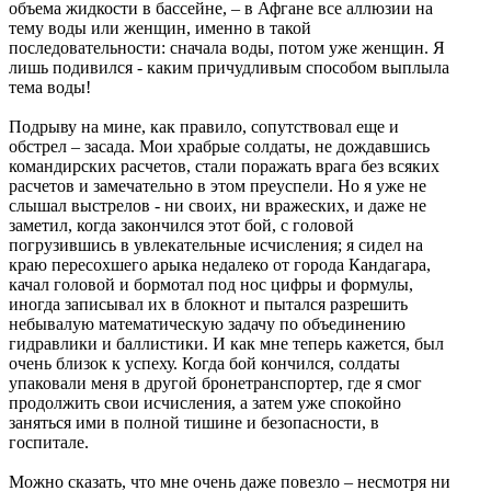
объема жидкости в бассейне, – в Афгане все аллюзии на
тему воды или женщин, именно в такой
последовательности: сначала воды, потом уже женщин. Я
лишь подивился - каким причудливым способом выплыла
тема воды!
Подрыву на мине, как правило, сопутствовал еще и
обстрел – засада. Мои храбрые солдаты, не дождавшись
командирских расчетов, стали поражать врага без всяких
расчетов и замечательно в этом преуспели. Но я уже не
слышал выстрелов - ни своих, ни вражеских, и даже не
заметил, когда закончился этот бой, с головой
погрузившись в увлекательные исчисления; я сидел на
краю пересохшего арыка недалеко от города Кандагара,
качал головой и бормотал под нос цифры и формулы,
иногда записывал их в блокнот и пытался разрешить
небывалую математическую задачу по объединению
гидравлики и баллистики. И как мне теперь кажется, был
очень близок к успеху. Когда бой кончился, солдаты
упаковали меня в другой бронетранспортер, где я смог
продолжить свои исчисления, а затем уже спокойно
заняться ими в полной тишине и безопасности, в
госпитале.
Можно сказать, что мне очень даже повезло – несмотря ни