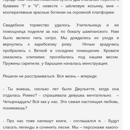
буквами "I” и "V”; невесте – шёлковую косынку, мне –
кооперативные красные ботинки на огромной платформе.
Свадебное торжество удалось. Учительница и ее
помощница подняли за нас по бокалу шампанского. Нам
было велено пить ситро. Мы дождались их ухода и
вернулись к карибскому рому. Ночью крадучись
пробрались с Веткой в соседнее помещение. Кровати
оказались хлипкими: прогибались под нашим весом.
Пружины скрипели, у барышни началась менструация.
Решили не расстраиваться. Вся жизнь – впереди.
- Ты знаешь, сколько лет было Джульетте, когда она
отдалась Ромео? - спрашивала девушка мечтательно. –
Четырнадцать! Всё как у нас. Это самая настоящая любовь,
понимаешь?
- Про нас тоже напишут книги, - соглашался я. - Будут
слагать легенды и сочинять песни. Мы – персонажи какого-