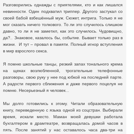
Разговорились однажды с приятелями, кто и как лишался
невинности. Один подхватил триппер. Другого застукал со
своей бабой взбешённый муж. Сюжет, интрига. Только я не
мог сказать ничего толкового. То ли это случилось слишком
давно, то ли я не заметил, как это случилось. Чудовищно,
да?.. Знаковое, казалось бы, событие. Бывает только раз в
жизни. И тут – провал в памяти. Полный игнор вступления
в мир взрослого секса.
Я помню школьные танцы, резкий запах тонального крема
на щеках возлюбленной, трогательные телефонные
разговоры, свою руку у нее под юбкой на последней парте.
А радости первого сближения и даже первого поцелуя не
помню. Несерьезный я человек...
Мы долго готовились к этому. Читали образовательную
книгу, переведенную с языка одной из соцстран. Выбирали
время, искали место. Маман моей девушки работала
бухгалтером в драмтеатре, возвращалась домой часов в
пять. После занятий у нас оставалось часа два-три на