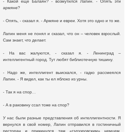
- Какой еще Балаян? - возмутился Лапин. - Опять эти
армяне?
- Опять, - сказал я. - Армяне и евреи. Хотя это одно и то же.
Лапин меня не понял и сказал, что он – человек взрослый.
Сам знает, что делает.
- На вас жалуются, - сказал я. - Ленинград –
интеллигентный город. Тут любят библиотечную тишину.
- Надо же, интеллигент выискался, - гадко рассмеялся
Лапин. - Я видел, как ты ел яблоко из урны.
- Так я на спор…
- А в раковину ссал тоже на спор?
У нас были разные представления об интеллигентности. Я
вернулся в свой номер, Лапин отправился в гостиничный
ресторан и прикинулся там «гэдээровским» немцем.