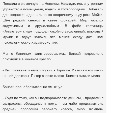
Поехали в рюмочную на Невском. Насладились внутренним
убранством помещения, водкой и бутербродами. Побегали
для поднятия адреналина по непрочному льду реки Мойки.
Шёл редкий снежок в свете фонарей. Мир казался
задумчивым и дружелюбным. В фойе гостиницы
«Англетер» к нам подошел какой-то засаленный, плюгавый
мужик и вдруг заявил, что может сходу дать нам
психологические характеристики.
Мы с Лапиным заинтересовались. Банзай недовольно
плюхнулся в кожаное кресло.
- Вы приезжие, - начал мужик. - Туристы. Из азиатской части
нашей державы. Питер знаете плохо. Книжек читали мало.
Банзай пренебрежительно хмыкнул.
- Судя по тому, как вы подворачиваете джинсы, - продолжил
экстрасенс, обращаясь к нему, - вы либо представитель
средней прослойки рабочего класса, либо люмпен-