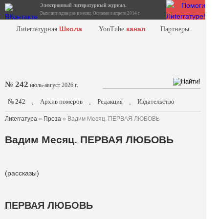
Электронный литературный журнал.
Выходит один раз в месяц. Основан в апреле 2014 г.
Школа
канал
Лиterraтурная
YouTube
Партнеры
№ 242
июль-август 2026 г.
№ 242
Архив номеров
Редакция
Издательство
.
.
.
Лиterraтура
»
Проза
» Вадим Месяц. ПЕРВАЯ ЛЮБОВЬ
Вадим Месяц. ПЕРВАЯ ЛЮБОВЬ
(рассказы)
ПЕРВАЯ ЛЮБОВЬ