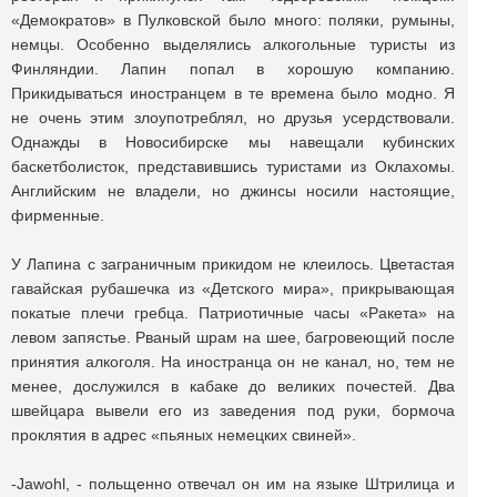
«Демократов» в Пулковской было много: поляки, румыны,
немцы. Особенно выделялись алкогольные туристы из
Финляндии. Лапин попал в хорошую компанию.
Прикидываться иностранцем в те времена было модно. Я
не очень этим злоупотреблял, но друзья усердствовали.
Однажды в Новосибирске мы навещали кубинских
баскетболисток, представившись туристами из Оклахомы.
Английским не владели, но джинсы носили настоящие,
фирменные.
У Лапина с заграничным прикидом не клеилось. Цветастая
гавайская рубашечка из «Детского мира», прикрывающая
покатые плечи гребца. Патриотичные часы «Ракета» на
левом запястье. Рваный шрам на шее, багровеющий после
принятия алкоголя. На иностранца он не канал, но, тем не
менее, дослужился в кабаке до великих почестей. Два
швейцара вывели его из заведения под руки, бормоча
проклятия в адрес «пьяных немецких свиней».
-Jawohl, - польщенно отвечал он им на языке Штрилица и