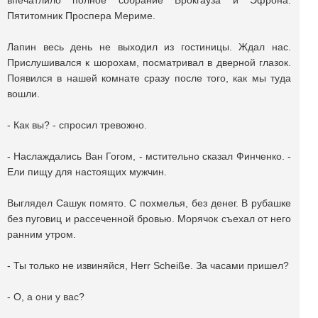
впечатлило полное собрание Брокгауза и Эфрона.
Пятитомник Проспера Мериме.
Лапин весь день не выходил из гостиницы. Ждал нас.
Прислушивался к шорохам, посматривал в дверной глазок.
Появился в нашей комнате сразу после того, как мы туда
вошли.
- Как вы? - спросил тревожно.
- Наслаждались Ван Гогом, - мстительно сказал Финченко. -
Ели пищу для настоящих мужчин.
Выглядел Сашук помято. С похмелья, без денег. В рубашке
без пуговиц и рассеченной бровью. Морячок съехал от него
ранним утром.
- Ты только не извиняйся, Herr Scheiße. За часами пришел?
- О, а они у вас?