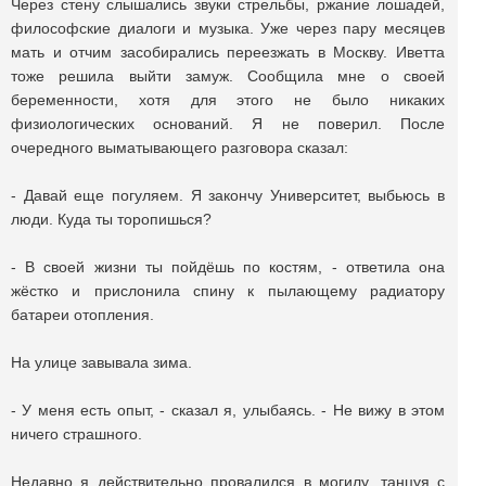
Через стену слышались звуки стрельбы, ржание лошадей,
философские диалоги и музыка. Уже через пару месяцев
мать и отчим засобирались переезжать в Москву. Иветта
тоже решила выйти замуж. Сообщила мне о своей
беременности, хотя для этого не было никаких
физиологических оснований. Я не поверил. После
очередного выматывающего разговора сказал:
- Давай еще погуляем. Я закончу Университет, выбьюсь в
люди. Куда ты торопишься?
- В своей жизни ты пойдёшь по костям, - ответила она
жёстко и прислонила спину к пылающему радиатору
батареи отопления.
На улице завывала зима.
- У меня есть опыт, - сказал я, улыбаясь. - Не вижу в этом
ничего страшного.
Недавно я действительно провалился в могилу, танцуя с