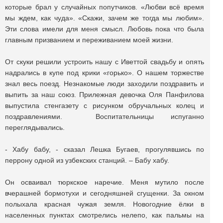
которые брал у случайных попутчиков. «Любви всё вpемя
мы ждем, как чуда». «Скажи, зачем же тогда мы любим».
Эти слова имели для меня смысл. Любовь пока что была
главным призванием и переживанием моей жизни.
От скуки решили устроить нашу с Иветтой свадьбу и опять
надрались в купе под крики «горько». О нашем торжестве
знал весь поезд. Незнакомые люди заходили поздравить и
выпить за наш союз. Прилежная девочка Оля Панфилова
выпустила стенгазету с рисунком обручальных колец и
поздравлениями. Воспитательницы испуганно
переглядывались.
- Хабу бабу, - сказал Лешка Бугаев, прогулявшись по
перрону одной из узбекских станций. – Бабу хабу.
Он осваивал тюркское наречие. Меня мутило после
вчерашней бормотухи и сегодняшней сгущенки. За окном
полыхала красная чужая земля. Новогодние ёлки в
населенных пунктах смотрелись нелепо, как пальмы на