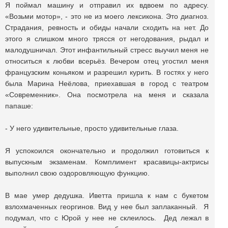
Я поймал машину и отправил их вдвоем по адресу.
«Возьми мотор», - это не из моего лексикона. Это диагноз.
Страдания, ревность и обиды начали сходить на нет. До
этого я слишком много трясся от негодования, рыдал и
малодушничал. Этот инфантильный стресс выучил меня не
относиться к любви всерьёз. Вечером отец угостил меня
французским коньяком и разрешил курить. В гостях у него
была Марина Неёлова, приехавшая в город с театром
«Современник». Она посмотрела на меня и сказала
папаше:
- У него удивительные, просто удивительные глаза.
Я успокоился окончательно и продолжил готовиться к
выпускным экзаменам. Комплимент красавицы-актрисы
выполнил свою оздоровляющую функцию.
В мае умер дедушка. Иветта пришла к нам с букетом
взлохмаченных георгинов. Вид у нее был заплаканный. Я
подумал, что с Юрой у нее не склеилось. Дед лежал в