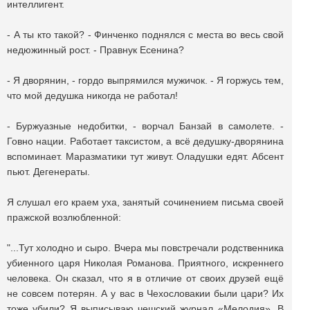
интеллигент.
- А ты кто такой? - Финченко поднялся с места во весь свой
недюжинный рост. - Правнук Есенина?
- Я дворянин, - гордо выпрямился мужичок. - Я горжусь тем,
что мой дедушка никогда не работал!
- Буржуазные недобитки, - ворчал Банзай в самолете. -
Говно нации. Работает таксистом, а всё дедушку-дворянина
вспоминает. Маразматики тут живут. Оладушки едят. Абсент
пьют. Дегенераты.
Я слушал его краем уха, занятый сочинением письма своей
пражской возлюбленной:
"...Тут холодно и сыро. Вчера мы повстречали родственника
убиенного царя Николая Романова. Приятного, искреннего
человека. Он сказал, что я в отличие от своих друзей ещё
не совсем потерян. А у вас в Чехословакии были цари? Их
тоже убили? Я выписываю чешский журнал «Мелодия». В