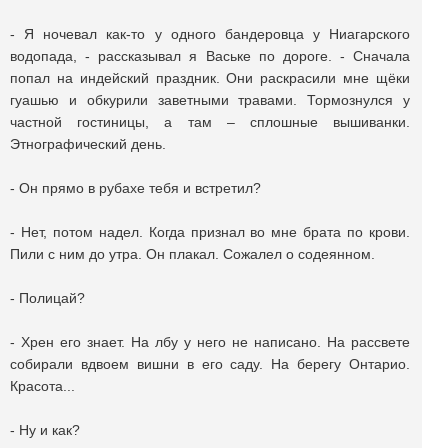
- Я ночевал как-то у одного бандеровца у Ниагарского
водопада, - рассказывал я Ваське по дороге. - Сначала
попал на индейский праздник. Они раскрасили мне щёки
гуашью и обкурили заветными травами. Тормознулся у
частной гостиницы, а там – сплошные вышиванки.
Этнографический день.
- Он прямо в рубахе тебя и встретил?
- Нет, потом надел. Когда признал во мне брата по крови.
Пили с ним до утра. Он плакал. Сожалел о содеянном.
- Полицай?
- Хрен его знает. На лбу у него не написано. На рассвете
собирали вдвоем вишни в его саду. На берегу Онтарио.
Красота...
- Ну и как?