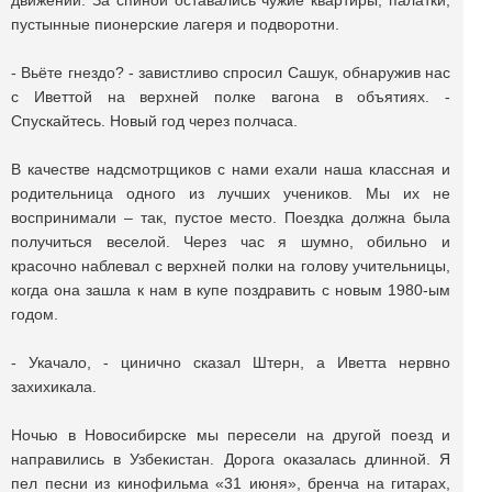
движений. За спиной оставались чужие квартиры, палатки,
пустынные пионерские лагеря и подворотни.
- Вьёте гнездо? - завистливо спросил Сашук, обнаружив нас
с Иветтой на верхней полке вагона в объятиях. -
Спускайтесь. Новый год через полчаса.
В качестве надсмотрщиков с нами ехали наша классная и
родительница одного из лучших учеников. Мы их не
воспринимали – так, пустое место. Поездка должна была
получиться веселой. Через час я шумно, обильно и
красочно наблевал с верхней полки на голову учительницы,
когда она зашла к нам в купе поздравить с новым 1980-ым
годом.
- Укачало, - цинично сказал Штерн, а Иветта нервно
захихикала.
Ночью в Новосибирске мы пересели на другой поезд и
направились в Узбекистан. Дорога оказалась длинной. Я
пел песни из кинофильма «31 июня», бренча на гитарах,