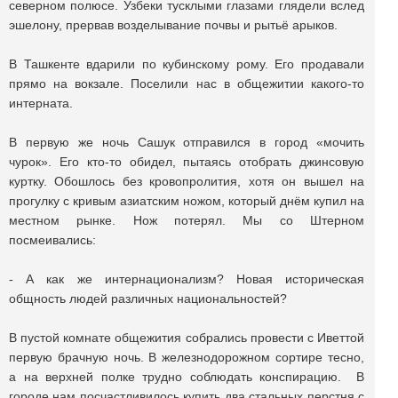
северном полюсе. Узбеки тусклыми глазами глядели вслед
эшелону, прервав возделывание почвы и рытьё арыков.
В Ташкенте вдарили по кубинскому рому. Его продавали
прямо на вокзале. Поселили нас в общежитии какого-то
интерната.
В первую же ночь Сашук отправился в город «мочить
чурок». Его кто-то обидел, пытаясь отобрать джинсовую
куртку. Обошлось без кровопролития, хотя он вышел на
прогулку с кривым азиатским ножом, который днём купил на
местном рынке. Нож потерял. Мы со Штерном
посмеивались:
- А как же интернационализм? Новая историческая
общность людей различных национальностей?
В пустой комнате общежития собрались провести с Иветтой
первую брачную ночь. В железнодорожном сортире тесно,
а на верхней полке трудно соблюдать конспирацию. В
городе нам посчастливилось купить два стальных перстня с