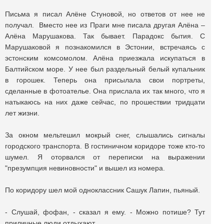
Письма я писал Алёне Стуновой, но ответов от нее не
получал. Вместо нее из Праги мне писала другая Алёна –
Алёна Марушакова. Так бывает. Парадокс бытия. С
Марушаковой я познакомился в Эстонии, встречаясь с
эстонским комсомолом. Алёна приезжала искупаться в
Балтийском море. У нее был раздельный белый купальник
в горошек. Теперь она присылала свои портреты,
сделанные в фотоателье. Она прислала их так много, что я
натыкаюсь на них даже сейчас, по прошествии тридцати
лет жизни.
За окном мельтешил мокрый снег, слышались сигналы
городского транспорта. В гостиничном коридоре тоже кто-то
шумел. Я оторвался от переписки на выражении
"презумпция невиновности" и вышел из номера.
По коридору шел мой одноклассник Сашук Лапин, пьяный.
- Слушай, фофан, - сказал я ему. - Можно потише? Тут
приличные люди отдыхают.