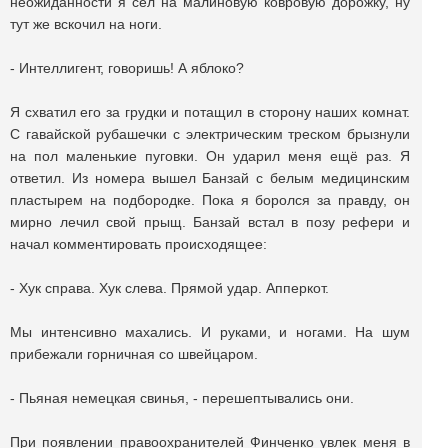
неожиданности я сел на малиновую ковровую дорожку, ну
тут же вскочил на ноги.
- Интеллигент, говоришь! А яблоко?
Я схватил его за грудки и потащил в сторону наших комнат.
С гавайской рубашечки с электрическим треском брызнули
на пол маленькие пуговки. Он ударил меня ещё раз. Я
ответил. Из номера вышел Банзай с белым медицинским
пластырем на подбородке. Пока я боролся за правду, он
мирно лечил свой прыщ. Банзай встал в позу рефери и
начал комментировать происходящее:
- Хук справа. Хук слева. Прямой удар. Апперкот.
Мы интенсивно махались. И руками, и ногами. На шум
прибежали горничная со швейцаром.
- Пьяная немецкая свинья, - перешептывались они.
При появлении правоохранителей Финченко увлек меня в