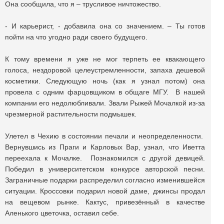
Она сообщила, что я – трусливое ничтожество.
- И карьерист, - добавила она со значением. – Ты готов
пойти на что угодно ради своего будущего.
К тому времени я уже не мог терпеть ее квакающего
голоса, нездоровой целеустремленности, запаха дешевой
косметики. Следующую ночь (как я узнал потом) она
провела с одним фарцовщиком в общаге МГУ. В нашей
компании его недолюбливали. Звали Рыжей Мочалкой из-за
чрезмерной растительности подмышек.
Улетел в Чехию в состоянии печали и неопределенности.
Вернувшись из Праги и Карловых Вар, узнал, что Иветта
переехала к Мочалке. Познакомился с другой девицей.
Победил в университетском конкурсе авторской песни.
Заграничные подарки распределил согласно изменившейся
ситуации. Кроссовки подарил новой даме, джинсы продал
на вещевом рынке. Кактус, привезённый в качестве
Аленького цветочка, оставил себе.