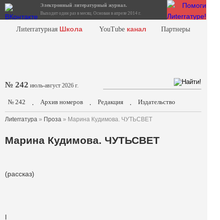
Электронный литературный журнал.
Выходит один раз в месяц. Основан в апреле 2014 г.
Школа
канал
Лиterraтурная
YouTube
Партнеры
№ 242
июль-август 2026 г.
№ 242
Архив номеров
Редакция
Издательство
.
.
.
Лиterraтура
»
Проза
» Марина Кудимова. ЧУТЬСВЕТ
Марина Кудимова. ЧУТЬСВЕТ
(рассказ)
I