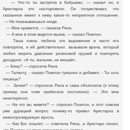
— Что-то ты застряла в бабушках, — сказал он, и
Аристарха это насторожило. Он почувствовал, что
сказанное имеет к нему какое-то неприятное отношение.
— Не показываешься нигде.
— Мне нравится, — сказала Рина.
— А мне в этом видится вызов, — сказал Помпон.
Таша очень любила это выражение и часто его
повторяла, и ей действительно вызывали врача, который
любил мерить давление резиновой грушей и повторять
досадное: «А ты, мальчик, не мешай».
— Кому? — спросила Рина.
— Таланту, - сказал Помпон туманно и добавил: - Ты хоть
пишешь?
— Зачем? — спросила Рина и сама объяснила (к этому
приему она тоже прибегала постоянно). — Это мне
неинтересно.
— На что вы живете? — спросил Помпон, и этот совсем
уже дурацкий вопрос почему-то привел Аристарха в
неконтролируемую ярость.
— Как Бог пошлет, — ответила Рина, и Аристарх понял,