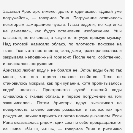
Засыпал Аристарх тяжело, долго и одинаково. «Давай уже
погружайся», — говорила Рина. Погружение отличалось
некоторым замиранием чувств. Глаза видели, но картинка
не двигалась, как будто остановили изображение. Уши
слышали, но не слова, а какую-то тягучую прямую музыку.
Над головой нависало облако, по плотности похожее на
ткань. Ткань эта постепенно, складками, разворачивалась и
закрывала неподвижный горизонт. После чего, собственно,
и начиналось погружение.
Аристарх любил воду и не боялся ее.
Этой
воды было так
много, что она теряла главное свойство. Тело не
становилось мокрым, как при купании, хотя пропитывалось
водой насквозь. Пространство сухой тяжелой воды
сливалось с тканью облака, и первое погружение на том
заканчивалось. Потом Аристарх вдруг выскакивал на
поверхность, словно заново рождался, и так же, как при
рождении, начинал кричать от ожога новым дыханием. Если
Рина оказывалась рядом, крик сам по себе прекращался от
ее шипа. «Ч-шш, ч-шш», — говорила Рина и ритмично