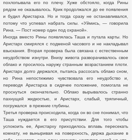
похлопывала его по плечу. Хуже обстояло, когда Рины
рядом не оказывалось. Крик продолжался до ее появления
и будил Аристарха. Но и тогда сразу не останавливался,
потому что успевал набрать силы. «Уймись, — говорила
Рина. — Пост номер один под охраной».
Иногда вместо Рины появлялась Таша и путала карты. Но
Аристарх смирялся с подменой часового и не накладывал
взыскания. Вторая проверка была связана с естественным
неудобством изнутри. Внизу живота разворачивалось свое
облако и просилось наружу странным возрастанием плоти.
Аристарх долго держался, пытаясь рассосать облако сном,
но Рина непостижимо чувствовала его неудобство и,
переводя Аристарха в сидячее положение, помогала не
проснуться окончательно. Облако вырывалось странно
пахнущей жидкостью, и Аристарх, слабый, тряпичный,
погружался в прежние глубины.
Третья проверка происходила, когда он во сне понимал, что
Таша нуждается в его присутствии. Для того чтобы
успокоить ее, Аристарху приходилось вплавь пересекать
комнату, не выныривая на поверхность, держа дыхание в