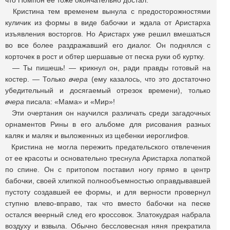
что Помпон ее тоже окончательно достал.
Кристина тем временем вынула с предосторожностями
куличик из формы в виде бабочки и ждала от Аристарха
изъявления восторгов. Но Аристарх уже решил вмешаться
во все более раздражавший его диалог. Он поднялся с
корточек в рост и обтер шершавые от песка руки об куртку.
— Ты пишешь! — крикнул он, ради правды готовый на
костер. — Только
вчера
(ему казалось, что это достаточно
убедительный и досягаемый отрезок времени), только
вчера
писала: «Мама» и «Мир»!
Эти очертания он научился различать среди загадочных
орнаментов Рины в его альбоме для рисования разных
каляк и маляк и выложенных из щебенки иероглифов.
Кристина не могла пережить предательского отвлечения
от ее красоты и основательно треснула Аристарха лопаткой
по спине. Он с притопом поставил ногу прямо в центр
бабочки, своей хлипкой полнообъемностью оправдывавшей
пустоту создавшей ее формы, и для верности провернул
ступню влево-вправо, так что вместо бабочки на песке
остался веерный след его кроссовок. Златокудрая набрала
воздуху и взвыла. Обычно бессловесная няня прекратила