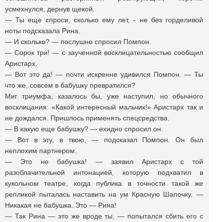
усмехнулся, дернув щекой.
— Ты еще спроси, сколько ему лет, - не без горделивой
ноты подсказала Рина.
— И сколько? — послушно спросил Помпон.
— Сорок три! — с заученной восклицательностью сообщил
Аристарх.
— Вот это да! — почти искренне удивился Помпон. — Ты
что же, совсем в бабушку превратился?
Миг триумфа, казалось бы, уже наступил, но обычного
восклицания: «Какой интересный мальчик!» Аристарх так и
не дождался. Пришлось применять спецсредства.
— В какую еще бабушку? — ехидно спросил он.
— Вот в эту, в твою, — подсказал Помпон. Он был
неплохим партнером.
— Это не бабушка! — заявил Аристарх с той
разоблачительной интонацией, которую подхватил в
кукольном театре, когда публика в точности такой же
репликой пыталась наставить на ум Красную Шапочку. —
Никакая не бабушка. Это — Рина!
— Так Рина — это же вроде ты, — попытался сбить его с