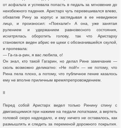
от асфальта и успевала попасть в педаль за мгновение до
неизбежного падения. Аристарх чуть перевешивался влево,
обхватив Рину за корпус и заглядывая в ее невидимое
лицо, и произносил: «Поехали!» А она, уже занятая
рулением и удержанием равновесного состояния,
исхитрялась оборотить голову, так что Аристарху
становился виден абрис ее щеки с обозначившейся скулой,
и пропевала:
— Га-га-а-рин, я вас любила, о!
Он знал, кто такой Гагарин, но делал Рине замечание —
сколь возможно деликатно: «Не пой!» — не потому, что
Рина пела плохо, а потому, что публичное пение казалось
ему не вполне приличным времяпрепровождением.
II
Перед собой Аристарх видел только Ринину спину с
двигающимися при нажиме на педали лопатками, а вертеть
головой скоро надоедало, и ему ничего не оставалось, как
размышлять и следить за переменой дорожного покрытия.