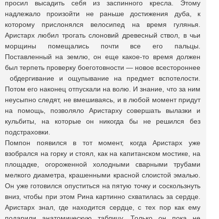
просил высадить себя из заспинного кресла. Этому
надлежало произойти не раньше достижения дуба, к
которому прислонялся велосипед на время гулянья.
Аристарх любил трогать слоновий древесный ствол, в чьи
морщины помещались почти все его пальцы.
Поставленный на землю, он еще какое-то время должен
был терпеть проверку боеготовности — новое всестороннее
обдергивание и ощупывание на предмет вспотелости.
Потом его наконец отпускали на волю. И знание, что за ним
неусыпно следят, не вмешиваясь, и в любой момент придут
на помощь, позволяло Аристарху совершать вылазки и
кульбиты, на которые он никогда бы не решился без
подстраховки.
Помпон появился в тот момент, когда Аристарх уже
взобрался на горку и стоял, как на капитанском мостике, на
площадке, огороженной холодными сварными трубами
мелкого диаметра, крашенными красной слоистой эмалью.
Он уже готовился опуститься на пятую точку и соскользнуть
вниз, чтобы при этом Рина картинно схватилась за сердце.
Аристарх знал, где находится сердце, с тех пор как ему
подарили анатомическую таблицу. Только он пока не