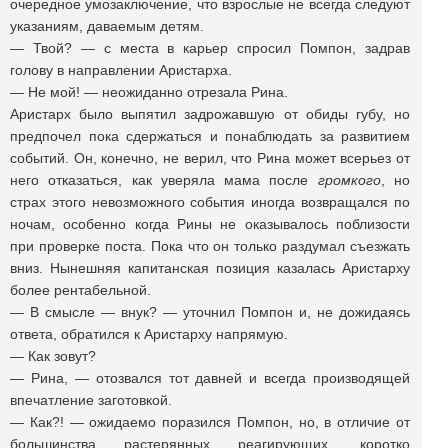
очередное умозаключение, что взрослые не всегда следуют
указаниям, даваемым детям.
— Твой? — с места в карьер спросил Помпон, задрав
голову в направлении Аристарха.
— Не мой! — неожиданно отрезала Рина.
Аристарх было выпятил задрожавшую от обиды губу, но
предпочел пока сдержаться и понаблюдать за развитием
событий. Он, конечно, не верил, что Рина может всерьез от
него отказаться, как уверяла мама после
громкого
, но
страх этого невозможного события иногда возвращался по
ночам, особенно когда Рины не оказывалось поблизости
при проверке поста. Пока что он только раздумал съезжать
вниз. Нынешняя капитанская позиция казалась Аристарху
более рентабельной.
— В смысле — внук? — уточнил Помпон и, не дожидаясь
ответа, обратился к Аристарху напрямую.
— Как зовут?
— Рина, — отозвался тот давней и всегда производящей
впечатление заготовкой.
— Как?! — ожидаемо поразился Помпон, но, в отличие от
большинства растерянных реагирующих, коротко