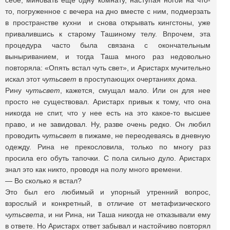
себе, миновать еще одну комнату, наступая ногой на что-
то, погруженное с вечера на дно вместе с ним, подмерзать
в пространстве кухни и снова открывать кингстоны, уже
привалившись к старому Ташиному телу. Впрочем, эта
процедура часто была связана с окончательным
выныриванием, и тогда Таша много раз недовольно
повторяла: «Опять встал чуть свет», и Аристарх мучительно
искал этот
чутьсвет
в проступающих очертаниях дома.
Рину
чутьсвет
, кажется, смущал мало. Или он для нее
просто не существовал. Аристарх привык к тому, что она
никогда не спит, что у нее есть на это какое-то высшее
право, и не завидовал. Ну, разве очень редко. Он любил
проводить
чутьсвет
в пижаме, не переодеваясь в дневную
одежду. Рина не прекословила, только по многу раз
просила его обуть тапочки. С пола сильно дуло. Аристарх
знал это как никто, проводя на полу много времени.
— Во сколько я встал?
Это был его любимый и упорный утренний вопрос,
взрослый и конкретный, в отличие от метафизического
чутьсвета
, и ни Рина, ни Таша никогда не отказывали ему
в ответе. Но Аристарх ответ забывал и настойчиво повторял