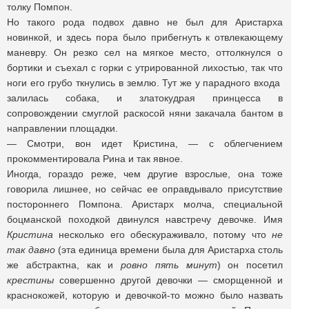
толку Помпон.
Но такого рода подвох давно не был для Аристарха
новинкой, и здесь пора было прибегнуть к отвлекающему
маневру. Он резко сел на мягкое место, оттолкнулся о
бортики и съехал с горки с утрированной лихостью, так что
ноги его грубо ткнулись в землю. Тут же у парадного входа
залилась собака, и златокудрая принцесса в
сопровождении смуглой раскосой няни закачала бантом в
направлении площадки.
— Смотри, вон идет Кристина, — с облегчением
прокомментировала Рина и так явное.
Иногда, гораздо реже, чем другие взрослые, она тоже
говорила лишнее, но сейчас ее оправдывало присутствие
постороннего Помпона. Аристарх молча, специальной
боцманской походкой двинулся навстречу девочке. Имя
Кристина
несколько его обескураживало, потому что
не
так давно
(эта единица времени была для Аристарха столь
же абстрактна, как и
ровно пять минут
) он посетил
крестины
совершенно другой девочки — сморщенной и
краснокожей, которую и девочкой-то можно было назвать