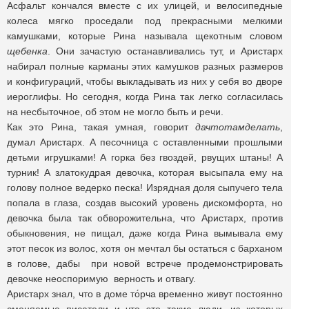
Асфальт кончался вместе с их улицей, и велосипедные
колеса мягко проседали под прекрасными мелкими
камушками, которые Рина называла щекотным словом
щебенка
. Они зачастую останавливались тут, и Аристарх
набирал полные карманы этих камушков разных размеров
и конфигураций, чтобы выкладывать из них у себя во дворе
иероглифы. Но сегодня, когда Рина так легко согласилась
на несбыточное, об этом не могло быть и речи.
Как это Рина, такая умная, говорит
дачтотамделать
,
думал Аристарх. А песочница с оставленными прошлыми
детьми игрушками! А горка без гвоздей, рвущих штаны! А
турник! А златокудрая девочка, которая высыпала ему на
голову полное ведерко песка! Изрядная доля сыпучего тела
попала в глаза, создав высокий уровень дискомфорта, но
девочка была так обворожительна, что Аристарх, против
обыкновения, не пищал, даже когда Рина вымывала ему
этот песок из волос, хотя он мечтал бы остаться с барханом
в голове, дабы при новой встрече продемонстрировать
девочке неоспоримую верность и отвагу.
Аристарх знал, что в доме то́рча временно живут постоянно