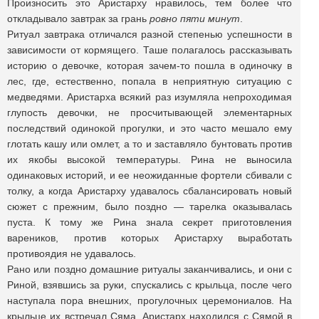
Произносить это Аристарху нравилось, тем более что
откладывало завтрак за грань
ровно пяти минут
.
Ритуал завтрака отличался разной степенью успешности в
зависимости от кормящего. Таше полагалось рассказывать
историю о девочке, которая зачем-то пошла в одиночку в
лес, где, естественно, попала в неприятную ситуацию с
медведями. Аристарха всякий раз изумляла непроходимая
глупость девочки, не просчитывающей элементарных
последствий одинокой прогулки, и это часто мешало ему
глотать кашу или омлет, а то и заставляло бунтовать против
их якобы высокой температуры. Рина не выносила
одинаковых историй, и ее неожиданные фортели сбивали с
толку, а когда Аристарху удавалось сбалансировать новый
сюжет с прежним, было поздно — тарелка оказывалась
пуста. К тому же Рина знала секрет приготовления
вареников, против которых Аристарху выработать
противоядия не удавалось.
Рано или поздно домашние ритуалы заканчивались, и они с
Риной, взявшись за руки, спускались с крыльца, после чего
наступала пора внешних, прогулочных церемониалов. На
крыльце их встречал Сяма. Аристарх находился с Сямой в