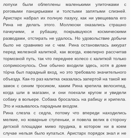
лопухи были облеплены маленькими улиточками с
роговыми панцирьками и толстыми запятыми слизней.
Аристарх набрал их полную пазуху, как ни увещевала его
Рина не делать этого. Моллюски оказались страшно
пачкучими, и рубашку, покрывшуюся космическими
разводами, отстирать не удалось. Но удовольствие добычи
было не сравнимо ни с чем. Рина остановилась аккурат
перед железной калиткой, как всегда, ювелирно рассчитав
тормозной путь, так что переднее колесо с калиткой только
соприкоснулось. Они обычно входили здесь, хотя в доме
то́рча был парадный вход, но это требовало значительного
объезда. Как-то раз калитка оказалась запертой на такой же
замок с синим тросиком, каким Рина крепила велосипед,
когда шли в магазин, и они поехали кругом и увидели
собаку в вольере. Собака бросалась на рабицу и хрипела.
Это и называлось парадным входом.
Рина слезла с седла, потому что впереди находились
мелкие, но коварные ступеньки, и повела велик в сторону
детской площадки мимо прудика, в котором ни в коем
случае нельзя было купаться. Аристарх порядок знал и не