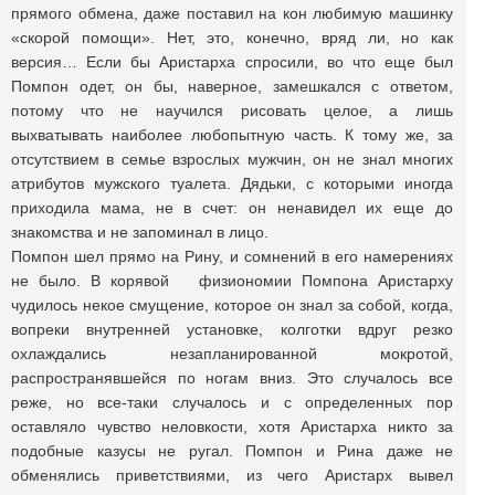
прямого обмена, даже поставил на кон любимую машинку
«скорой помощи». Нет, это, конечно, вряд ли, но как
версия… Если бы Аристарха спросили, во что еще был
Помпон одет, он бы, наверное, замешкался с ответом,
потому что не научился рисовать целое, а лишь
выхватывать наиболее любопытную часть. К тому же, за
отсутствием в семье взрослых мужчин, он не знал многих
атрибутов мужского туалета. Дядьки, с которыми иногда
приходила мама, не в счет: он ненавидел их еще до
знакомства и не запоминал в лицо.
Помпон шел прямо на Рину, и сомнений в его намерениях
не было. В корявой физиономии Помпона Аристарху
чудилось некое смущение, которое он знал за собой, когда,
вопреки внутренней установке, колготки вдруг резко
охлаждались незапланированной мокротой,
распространявшейся по ногам вниз. Это случалось все
реже, но все-таки случалось и с определенных пор
оставляло чувство неловкости, хотя Аристарха никто за
подобные казусы не ругал. Помпон и Рина даже не
обменялись приветствиями, из чего Аристарх вывел