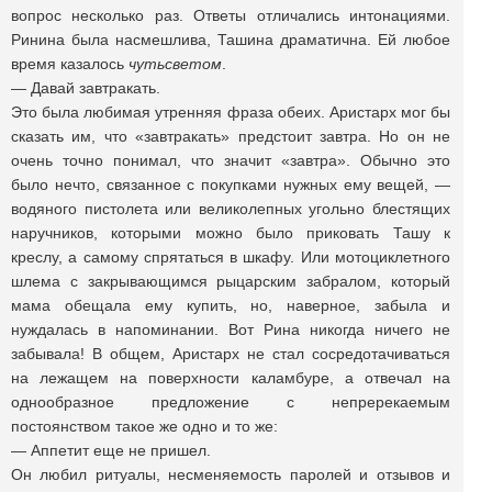
вопрос несколько раз. Ответы отличались интонациями.
Ринина была насмешлива, Ташина драматична. Ей любое
время казалось
чутьсветом
.
— Давай завтракать.
Это была любимая утренняя фраза обеих. Аристарх мог бы
сказать им, что «завтракать» предстоит завтра. Но он не
очень точно понимал, что значит «завтра». Обычно это
было нечто, связанное с покупками нужных ему вещей, —
водяного пистолета или великолепных угольно блестящих
наручников, которыми можно было приковать Ташу к
креслу, а самому спрятаться в шкафу. Или мотоциклетного
шлема с закрывающимся рыцарским забралом, который
мама обещала ему купить, но, наверное, забыла и
нуждалась в напоминании. Вот Рина никогда ничего не
забывала! В общем, Аристарх не стал сосредотачиваться
на лежащем на поверхности каламбуре, а отвечал на
однообразное предложение с непререкаемым
постоянством такое же одно и то же:
— Аппетит еще не пришел.
Он любил ритуалы, несменяемость паролей и отзывов и