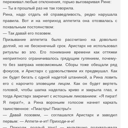
переживал любые отклонения, горько выговаривая Рине:
— Ты в прошлый раз не так говорила.
Рина, надо отдать ей справедливость, редко нарушала
правила. Вот и на неприход аппетита она отозвалась с
похвальным постоянством:
— Так давай его позовем.
Призывание аппетита было рассчитано на довольно
долгий, но не бесконечный срок. Аристарх не использовал
ритуалы во зло. Его понимание времени как оттяжки
неприятного ограничивалось грядущим гулянием, почему-
то без завтрака невозможным. Сборы тоже обещали ряд
фокусов, и Аристарх с удовольствием их предвкушал. Как
он будет бегать с одной надетой штаниной, а Рина ловить
его с нарочито зловещим лицом. Как он будет вертеть
головой, чтобы шапка наделась криво и закрыла глаз, и
тогда Аристарх закричит с истошным ликованием: «Я пират!
Я пират!», а Рина вороньим голосом начнет каркать
таинственное: «Пиастры! Пиастры!»
— Давай позовем, — соглашался Аристарх и заводил
первым: — Аппети-и-ит! Приходи-и-и!
— Приходи, подлый трус! — мультяшно подхватывала