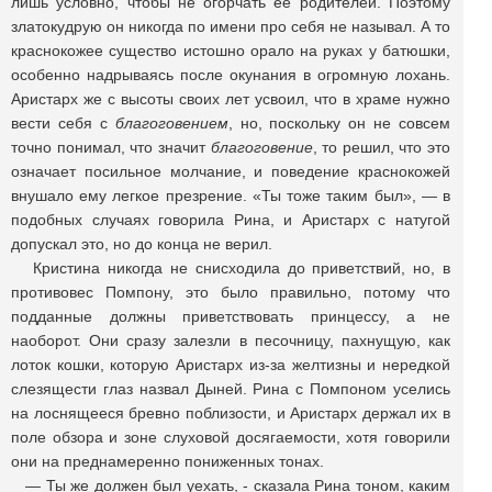
лишь условно, чтобы не огорчать ее родителей. Поэтому
златокудрую он никогда по имени про себя не называл. А то
краснокожее существо истошно орало на руках у батюшки,
особенно надрываясь после окунания в огромную лохань.
Аристарх же с высоты своих лет усвоил, что в храме нужно
вести себя с
благоговением
, но, поскольку он не совсем
точно понимал, что значит
благоговение
, то решил, что это
означает посильное молчание, и поведение краснокожей
внушало ему легкое презрение. «Ты тоже таким был», — в
подобных случаях говорила Рина, и Аристарх с натугой
допускал это, но до конца не верил.
Кристина никогда не снисходила до приветствий, но, в
противовес Помпону, это было правильно, потому что
подданные должны приветствовать принцессу, а не
наоборот. Они сразу залезли в песочницу, пахнущую, как
лоток кошки, которую Аристарх из-за желтизны и нередкой
слезящести глаз назвал Дыней. Рина с Помпоном уселись
на лоснящееся бревно поблизости, и Аристарх держал их в
поле обзора и зоне слуховой досягаемости, хотя говорили
они на преднамеренно пониженных тонах.
— Ты же должен был уехать, - сказала Рина тоном, каким