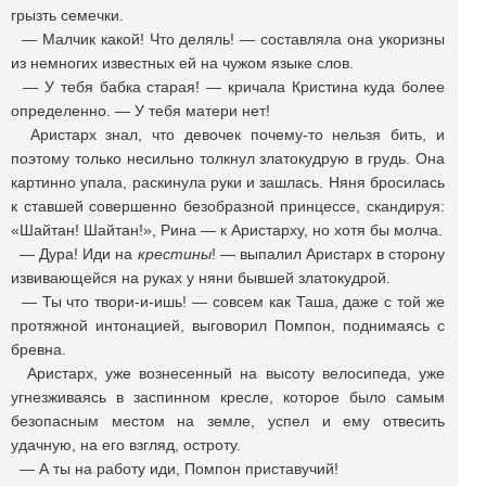
грызть семечки.
— Малчик какой! Что деляль! — составляла она укоризны
из немногих известных ей на чужом языке слов.
— У тебя бабка старая! — кричала Кристина куда более
определенно. — У тебя матери нет!
Аристарх знал, что девочек почему-то нельзя бить, и
поэтому только несильно толкнул златокудрую в грудь. Она
картинно упала, раскинула руки и зашлась. Няня бросилась
к ставшей совершенно безобразной принцессе, скандируя:
«Шайтан! Шайтан!», Рина — к Аристарху, но хотя бы молча.
— Дура! Иди на
крестины
! — выпалил Аристарх в сторону
извивающейся на руках у няни бывшей златокудрой.
— Ты что твори-и-ишь! — совсем как Таша, даже с той же
протяжной интонацией, выговорил Помпон, поднимаясь с
бревна.
Аристарх, уже вознесенный на высоту велосипеда, уже
угнезживаясь в заспинном кресле, которое было самым
безопасным местом на земле, успел и ему отвесить
удачную, на его взгляд, остроту.
— А ты на работу иди, Помпон приставучий!