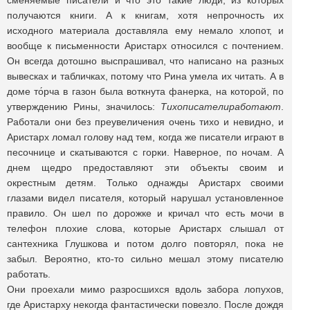
сменяемые писатели и что это такие люди, из которых
получаются книги. А к книгам, хотя непрочность их
исходного материала доставляла ему немало хлопот, и
вообще к письменности Аристарх относился с почтением.
Он всегда дотошно выспрашивал, что написано на разных
вывесках и табличках, потому что Рина умела их читать. А в
доме то́рча в газон была воткнута фанерка, на которой, по
утверждению Рины, значилось:
Тихописателиработают
.
Работали они без преувеличения очень тихо и невидно, и
Аристарх ломал голову над тем, когда же писатели играют в
песочнице и скатываются с горки. Наверное, по ночам. А
днем щедро предоставляют эти объекты своим и
окрестным детям. Только однажды Аристарх своими
глазами видел писателя, который нарушал установленное
правило. Он шел по дорожке и кричал что есть мочи в
телефон плохие слова, которые Аристарх слышал от
сантехника Глушкова и потом долго повторял, пока не
забыл. Вероятно, кто-то сильно мешал этому писателю
работать.
Они проехали мимо разросшихся вдоль забора лопухов,
где Аристарху некогда фантастически повезло. После дождя