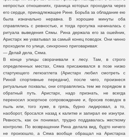
непростых отношениях, граница которых проходила через
его сердце, принадлежащее Рине. Борьба за обладание ею
была изначально неравна. В хорошие минуты оба
справлялись с ревностью, и тогда прогулка начиналась с
ритуала выведения Сямы. Рина держала его за ошейник,
Аристарх же ухватывал за самый конец поводок. Они чинно
проходили по улице, синхронно приговаривая:
— Делай дела, Сяма.
В конце улицы сворачивали к лесу. Там, в строго
определенных местах, Сяма присаживался в позе низко
стартующего легкоатлета (Аристарх любил смотреть с
Риной спортивные передачи), после чего, произнеся
ритуальные похвалы, они отправлялись тем же порядком в
обратный путь. Аристарх, надо признать, не всегда
переносил эскортное сопровождение и, бросив поводок в
пыль или, того хуже, в грязь, бурно лидировал, а то,
наоборот, бросался назад к калитке и запирал ее изнутри.
Ревность, как он понимал, трудно поддавалась жесткому
контролю. По возвращении Рина делала вид, будто ничего
не произошло, а Сяма вообще обращал на Аристарха