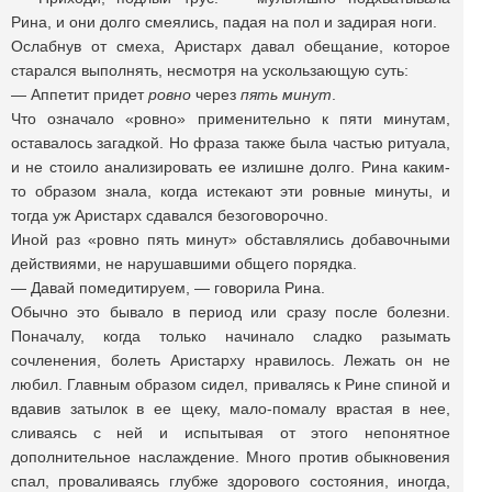
Рина, и они долго смеялись, падая на пол и задирая ноги.
Ослабнув от смеха, Аристарх давал обещание, которое
старался выполнять, несмотря на ускользающую суть:
— Аппетит придет
ровно
через
пять минут
.
Что означало «ровно» применительно к пяти минутам,
оставалось загадкой. Но фраза также была частью ритуала,
и не стоило анализировать ее излишне долго. Рина каким-
то образом знала, когда истекают эти ровные минуты, и
тогда уж Аристарх сдавался безоговорочно.
Иной раз «ровно пять минут» обставлялись добавочными
действиями, не нарушавшими общего порядка.
— Давай помедитируем, — говорила Рина.
Обычно это бывало в период или сразу после болезни.
Поначалу, когда только начинало сладко разымать
сочленения, болеть Аристарху нравилось. Лежать он не
любил. Главным образом сидел, привалясь к Рине спиной и
вдавив затылок в ее щеку, мало-помалу врастая в нее,
сливаясь с ней и испытывая от этого непонятное
дополнительное наслаждение. Много против обыкновения
спал, проваливаясь глубже здорового состояния, иногда,