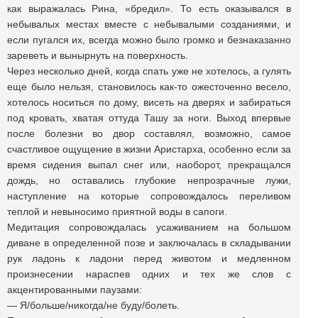
как выражалась Рина, «бредил». То есть оказывался в
небывалых местах вместе с небывалыми созданиями, и
если пугался их, всегда можно было громко и безнаказанно
зареветь и вынырнуть на поверхность.
Через несколько дней, когда спать уже не хотелось, а гулять
еще было нельзя, становилось как-то ожесточенно весело,
хотелось носиться по дому, висеть на дверях и забираться
под кровать, хватая оттуда Ташу за ноги. Выход впервые
после болезни во двор составлял, возможно, самое
счастливое ощущение в жизни Аристарха, особенно если за
время сидения выпал снег или, наоборот, прекращался
дождь, но оставались глубокие непрозрачные лужи,
наступление на которые сопровождалось переливом
теплой и невыносимо приятной воды в сапоги.
Медитация сопровождалась усаживанием на большом
диване в определенной позе и заключалась в складывании
рук ладонь к ладони перед животом и медленном
произнесении нараспев одних и тех же слов с
акцентированными паузами:
— Я/больше/никогда/не буду/болеть.