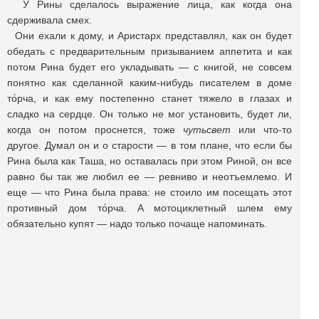
У Рины сделалось выражение лица, как когда она
сдерживала смех.
Они ехали к дому, и Аристарх представлял, как он будет
обедать с предварительным призыванием аппетита и как
потом Рина будет его укладывать — с книгой, не совсем
понятно как сделанной каким-нибудь писателем в доме
то́рча, и как ему постепенно станет тяжело в глазах и
сладко на сердце. Он только не мог установить, будет ли,
когда он потом проснется, тоже
чутьсвет
или что-то
другое. Думал он и о старости — в том плане, что если бы
Рина была как Таша, но оставалась при этом Риной, он все
равно бы так же любил ее — ревниво и неотъемлемо. И
еще — что Рина была права: не стоило им посещать этот
противный дом то́рча. А мотоциклетный шлем ему
обязательно купят — надо только почаще напоминать.