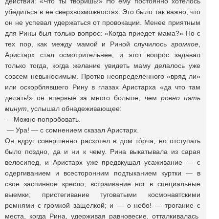
действий: «Что ты творишь!» Но ему постоянно хотелось
убедиться в ее сверхвозможностях. Это было так важно, что
он не успевал удержаться от провокации. Менее приятным
для Рины был только вопрос: «Когда приедет мама?» Но с
тех пор, как между мамой и Риной случилось
громкое
,
Аристарх стал осмотрительнее, и этот вопрос задавал
только тогда, когда желание увидеть маму делалось уже
совсем невыносимым. Против неопределенного «вряд ли»
или оскорблявшего Рину в глазах Аристарха «да что там
делать!» он впервые за много больше, чем
ровно пять
минут
, услышал обнадеживающее:
— Можно попробовать.
— Ура! — с сомнением сказал Аристарх.
Он вдруг совершенно расхотел в дом то́рча, но отступать
было поздно, да и ни к чему. Рина выкатывала из сарая
велосипед, и Аристарх уже предвкушал усаживание — с
одергиванием и всесторонним подтыканием куртки — в
свое заспинное кресло; встраивание ног в специальные
выемки; пристегивание туговатыми космонавтскими
ремнями с громкой защелкой; и — о небо! — трогание с
места, когда Рина, удерживая равновесие, отталкивалась