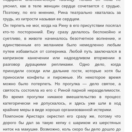
уяснил, как в теле женщин сердце сочетается с грудью.
Поэтому, по его мнению, Рина театрально хваталась за
грудь, из хитрости называя ее сердцем.
Он терпеть не мог, когда на Рину в его присутствии посягал
кто-то посторонний. Ему сразу делалось беспокойно и
суетливо, в животе начиналось безотчетное волнение, и
единственным его желанием было немедленно любым
путем избавиться от соперника. Любой путь заключался в
капризном канючении или надоедливом вторжении в
разговор дурацкими репликами. Одно дело, когда
приходили соседи или дальние гости, которые хотя бы
приносили конфеты и пирожные. Их некоторое время
можно было потерпеть. Но прогулка — дело святое, а
святость состояла из его с Риной парной неразделимости.
Во время прогулки никакое вмешательство в процесс
категорически не допускалось, и здесь уже шли в ход
крайние меры в виде хорошо организованной истерики.
Помпоном Аристарх окрестил его сразу же, потому что
дорого бы дал за такую кепку с шариком из шерстяных
ниток на макушке. Возможно, коль скоро бы дело дошло до