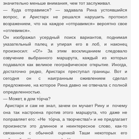
значительно меньше внимания, чем тот заслуживал.
— Куда отправимся? — задавала Рина устоявшийся
вопрос, и Аристарх не решался нарушить протокол
возражением, что на каждое «отправимся» вероятно свое
«отлевимся».
Он изображал усердный поиск вариантов, поднимая
указательный палец и упирая его в лоб, и наконец
произносил: «О!» За этим восклицанием следовало
озвучение выбранного маршрута, каждый из которых
подавался как великое географическое открытие. Иногда,
достаточно редко, Аристарх преступал границы. Вот и
сегодня он с наигранным оживлением сделал
предложение, на которое Рина давно не отвечала с полной
определенностью.
— Может, в дом то́рча?
Аристарх и сам не знал, зачем он мучает Рину и почему
она так настроена против этого маршрута, что даже не
поправляет его: «Не то́рча, а творчества!» и не предлагает
произнести это длинное и неинтересное слово, как-то
связанное с обычной оценкой Таши некоторых его