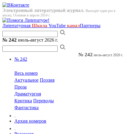
Электронный литературный журнал.
Выходит один раз в
месяц. Основан в апреле 2014 г.
Лиterraтурная
Школа
YouTube
канал
Партнеры
№ 242
июль-август 2026 г.
№ 242
июль-август 2026 г.
№ 242
Весь номер
Актуальное
Поэзия
Проза
Драматургия
Критика
Переводы
Фантастика
.
Архив номеров
.
Редакция