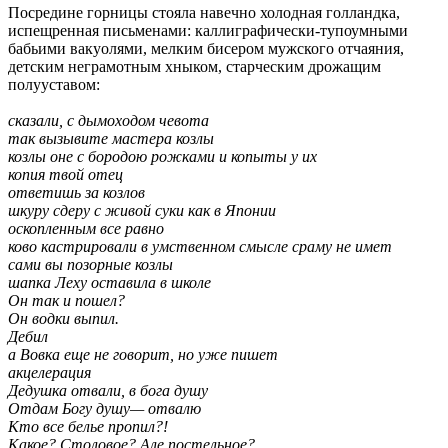
Посредине горницы стояла навечно холодная голландка,
испещренная письменами: каллиграфически-тупоумными
бабьими вакуолями, мелким бисером мужского отчаяния,
детским неграмотным хныком, старческим дрожащим
полууставом:
сказали, с дымоходом чевота
так вызывите мастера козлы
козлы оне с бородою рожками и копыты у их
копия твой отец
ответишь за козлов
шкуру сдеру с живой суки как в Японии
оскопленным все равно
ково кастрировали в умственном смысле сраму не имет
сами вы позорные козлы
шапка Леху оставила в школе
Он так и пошел?
Он водки выпил.
Дебил
а Вовка еще не говорит, но уже пишет
акцелерация
Дедушка отвали, в бога душу
Отдам Богу душу— отвалю
Кто все белье пропил?!
Какое? Столовое? Але постельное?