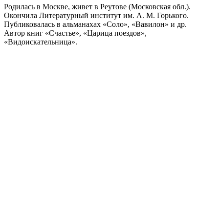
Родилась в Москве, живет в Реутове (Московская обл.).
Окончила Литературный институт им. А. М. Горького.
Публиковалась в альманахах «Соло», «Вавилон» и др.
Автор книг «Счастье», «Царица поездов»,
«Видоискательница».
Поделиться публикацией:
3 584
Опубликовано
17 янв 2016
КОНКУРСЫ И ПРЕМИИ
АФИША
Наверх ↑
© 2014-2026 ИД Лиterraтура
Правовая информация
Владелец - Наталья Комелькова
Авторизация