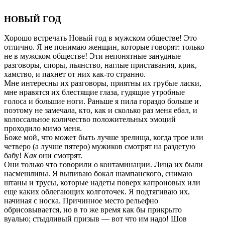
НОВЫЙ ГОД
Хорошо встречать Новый год в мужском обществе! Это
отлично. Я не понимаю женщин, которые говорят: только
не в мужском обществе! Эти непонятные занудные
разговоры, споры, пьянство, наглые приставания, крик,
хамство, и пахнет от них как-то странно.
Мне интересны их разговоры, приятны их грубые ласки,
мне нравятся их блестящие глаза, гудящие утробные
голоса и большие ноги. Раньше я пила гораздо больше и
поэтому не замечала, кто, как и сколько раз меня ебал, и
колоссальное количество положительных эмоций
проходило мимо меня.
Боже мой, что может быть лучше зрелища, когда трое или
четверо (а лучше пятеро) мужиков смотрят на раздетую
бабу!
Как
они смотрят.
Они только что говорили о контаминации. Лица их были
насмешливы. Я выпиваю бокал шампанского, снимаю
штаны и трусы, которые надеты поверх капроновых или
еще каких облегающих колготочек. Я подтягиваю их,
начиная с носка. Причинное место рельефно
обрисовывается, но в то же время как бы прикрыто
вуалью; стыдливый призыв — вот что им надо! Шов