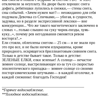
отключили за неуплату. На дворе было хорошо: снега
дофига, ребятишки лупились в снежки,— стены снега,
сны событий. «Зачем нужен мат?— неожиданно для себя
подумала Девочка со Спичками,— убогая, в сущности,
задумка, но в разделе экспрессивной лексики— вне
конкуренции... Что же такого магнетического заключено в
словах «...только слышно на суку чирик-пизды, хуяк-
куку...», почему рев негодования сменяется ревом
восторга?..»
Ели стояли, облеплены снегом— 25 см— и не знали про
это про все, и не были ничем изукрашены, кроме
природного, искрящегося бриллиантовым сиянием снега.
Только в детстве бывает такое. Только в детстве:
ЗЕЛЕНЫЕ ЕЛКИ, елки зеленые! А солнце— нечастое
зимнее солнце, выстреливающее из-за туч со скоростью
эпилептического припадка— зимнее солнце со своими
посторгазмическими штучками— в каждой иголочке, в
каждой снежинке: благодать Господня!
___________________________________________
*Горячее водоснабжение.
**Холодное водоснабжение.