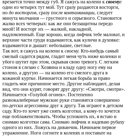
врезается точно между губ. Я сажусь на колени к
своему
:
один из четырех тут мой. Тут сразу раздаются восторги,
но
до восторгов
, сразу после
контаминации
, следует
минута молчания — грустного и серьезного. Становится
жалко всех четверых: как же они беззащитны передо
мной! И восторг их — жалкий, накладной,
надломленный. Еще хорошо, когда лифчик тебе маловат, и
верхние части груди вздымаются, как куличи в духовке:
вздымаются и дышат: небольшие, светлые.
Так вот, я сажусь на колени к
своему.
Кто-нибудь самый
смелый садится рядом, гладит меня чуть ниже коленки и
убого шутит при этом, скрывая свою тревогу. С легким
стоном я слезаю с Хозяина и кладу одну ногу ему на
колено, а другую — на колено его смелого друга в
кожаной куртке. Начинается легкая борьба за право
гладить мое причинное место. Другие наблюдают, делая
вид, что они курят, говорят друг другу: «Смотри, смотри».
Начинается «Голубой огонек». Постепенно
разнокалиберные мужские руки становятся совершенно
по-детски агрессивны друг к другу. Так играют в детском
саду. Кто-то хочет уже снять колготки, а кому-то хочется
еще поблаженствовать. Чтобы успокоить их, я встаю и
снимаю колготки сама. Снимаю лифчик и надеваю рубаху
одного из них. Ложусь на диванчик. Начинаем первое
упражнение. Ноги согните в коленях и поставьте на