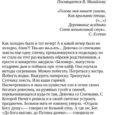
Посвящается В. Михайлову
«Голова моя машет ушами,
Как крыльями птица.
(«...»)
Деревянные всадники
Сеют копытливый стук».
С. Есенин
Как холодно было в тот вечер! А в какой вечер было не
холодно, блин?! Тва-аю ма-а-ать... Девочка со спичками
зажгла еще одну спичку, провалившуюся в подкладку, но
не стала на этот раз вызывать образов родственников, а
просто и конкретно закурила «Беломор», выпустила
ноздрями дым и поймала при этом кайф. Она изучала
методы согревания. Можно побегать. Погреться у костра.
Йобнуть водки. Выкурить папироску. Трахнуться.
Супчику поесть. Или каши горячей.
Насмотревшись в окна на пушистые ели в огнях своих
богатых ровесниц, на румяных гусей и свиней,
переваливающихся куда-то там, Девочка со Спичками, С
Которой Ничего решила и в своей светелке устроить
праздничек. Больная мать ее наконец умерла. «Отдала
Богу душу»,— говорил ее больной отец. А где он, Бог.
«До Бога высоко, до Путина далеко»,— говорила ее