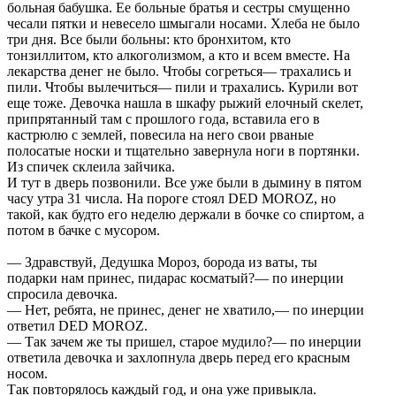
больная бабушка. Ее больные братья и сестры смущенно
чесали пятки и невесело шмыгали носами. Хлеба не было
три дня. Все были больны: кто бронхитом, кто
тонзиллитом, кто алкоголизмом, а кто и всем вместе. На
лекарства денег не было. Чтобы согреться— трахались и
пили. Чтобы вылечиться— пили и трахались. Курили вот
еще тоже. Девочка нашла в шкафу рыжий елочный скелет,
припрятанный там с прошлого года, вставила его в
кастрюлю с землей, повесила на него свои рваные
полосатые носки и тщательно завернула ноги в портянки.
Из спичек склеила зайчика.
И тут в дверь позвонили. Все уже были в дымину в пятом
часу утра 31 числа. На пороге стоял DED MOROZ, но
такой, как будто его неделю держали в бочке со спиртом, а
потом в бачке с мусором.
— Здравствуй, Дедушка Мороз, борода из ваты, ты
подарки нам принес, пидарас косматый?— по инерции
спросила девочка.
— Нет, ребята, не принес, денег не хватило,— по инерции
ответил DED MOROZ.
— Так зачем же ты пришел, старое мудило?— по инерции
ответила девочка и захлопнула дверь перед его красным
носом.
Так повторялось каждый год, и она уже привыкла.