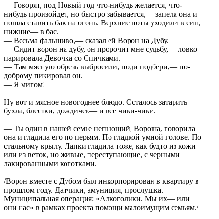
— Говорят, под Новый год что-нибудь желается, что-
нибудь произойдет, но быстро забывается,— запела она и
пошла ставить бак на огонь. Верхние ноты уходили в сип,
нижние— в бас.
— Весьма фальшиво,— сказал ей Ворон на Дубу.
— Сидит ворон на дубу, он пророчит мне судьбу,— ловко
парировала Девочка со Спичками.
— Там мясную обрезь выбросили, поди подбери,— по-
доброму пикировал он.
— Я мигом!
Ну вот и мясное новогоднее блюдо. Осталось затарить
бухла, блестки, дождичек— и все чики-чики.
— Ты один в нашей семье непьющий, Вороша, говорила
она и гладила его по перьям. По гладкой умной голове. По
стальному крылу. Лапки гладила тоже, как будто из кожи
или из веток, но живые, переступающие, с черными
лакированными коготками.
/Ворон вместе с Дубом был инкорпорирован в квартиру в
прошлом году. Датчики, амуниция, прослушка.
Муниципальная операция: «Алкоголики. Мы их— или
они нас» в рамках проекта помощи малоимущим семьям./