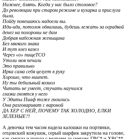
Нижнее, блять. Когда у нас было столовое?
До революции при старом режиме и кухарка и прислуга
была.
Пойду повешаюсь надоели вы.
Иди-иди, потолок обвалишь, будешь лежать за оградкой
денег на похороны не дам
Добрая набожная женьщина
Без мягкого знака
И тут влез казел
Через «о» пищеТСО
Утоли моя печали
Это правильно
Ирка сама себя целует в руку
Хорошо, что ниипет.
Ну ты дебильный козиол
Читать не умеет, стучать научился
глазки гноятся у него
У Эдиты Пиаф тоже гноились
Она разговариват с вароной
ДА ХЕР С НЕЙ, ПОЧЕМУ ТАК ХОЛОДНО, ЕЛКИ
ЗЕЛЕНЫЕ?!
А девочка тем часом надела калошки на портянки,
отцовский кожушок, серый шарфик закрутила на голове,
как смогла и пошла с ведрами за снегом: ГВС* и ХВС**