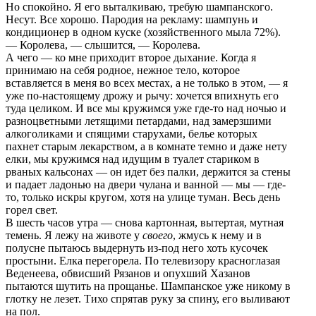
Но спокойно. Я его выталкиваю, требую шампанского.
Несут. Все хорошо. Пародия на рекламу: шампунь и
кондиционер в одном куске (хозяйственного мыла 72%).
— Королева, — слышится, — Королева.
А чего — ко мне приходит второе дыхание. Когда я
принимаю на себя родное, нежное тело, которое
вставляется в меня во всех местах, а не только в этом, — я
уже по-настоящему дрожу и рычу: хочется впихнуть его
туда целиком. И все мы кружимся уже где-то над ночью и
разноцветными летящими петардами, над замерзшими
алкоголиками и спящими старухами, белье которых
пахнет старым лекарством, а в комнате темно и даже нету
елки, мы кружимся над идущим в туалет стариком в
рваных кальсонах — он идет без палки, держится за стены
и падает ладонью на двери чулана и ванной — мы — где-
то, только искры кругом, хотя на улице туман. Весь день
горел свет.
В шесть часов утра — снова картонная, вытертая, мутная
темень. Я лежу на животе у
своего
, жмусь к нему и в
полусне пытаюсь выдернуть из-под него хоть кусочек
простыни. Елка перегорела. По телевизору красноглазая
Веденеева, обвисший Рязанов и опухший Хазанов
пытаются шутить на прощанье. Шампанское уже никому в
глотку не лезет. Тихо спрятав руку за спину, его выливают
на пол.