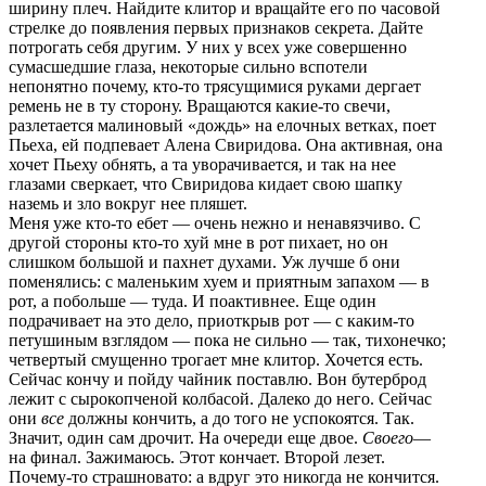
ширину плеч. Найдите клитор и вращайте его по часовой
стрелке до появления первых признаков секрета. Дайте
потрогать себя другим. У них у всех уже совершенно
сумасшедшие глаза, некоторые сильно вспотели
непонятно почему, кто-то трясущимися руками дергает
ремень не в ту сторону. Вращаются какие-то свечи,
разлетается малиновый «дождь» на елочных ветках, поет
Пьеха, ей подпевает Алена Свиридова. Она активная, она
хочет Пьеху обнять, а та уворачивается, и так на нее
глазами сверкает, что Свиридова кидает свою шапку
наземь и зло вокруг нее пляшет.
Меня уже кто-то ебет — очень нежно и ненавязчиво. С
другой стороны кто-то хуй мне в рот пихает, но он
слишком большой и пахнет духами. Уж лучше б они
поменялись: с маленьким хуем и приятным запахом — в
рот, а побольше — туда. И поактивнее. Еще один
подрачивает на это дело, приоткрыв рот — с каким-то
петушиным взглядом — пока не сильно — так, тихонечко;
четвертый смущенно трогает мне клитор. Хочется есть.
Сейчас кончу и пойду чайник поставлю. Вон бутерброд
лежит с сырокопченой колбасой. Далеко до него. Сейчас
они
все
должны кончить, а до того не успокоятся. Так.
Значит, один сам дрочит. На очереди еще двое.
Своего
—
на финал. Зажимаюсь. Этот кончает. Второй лезет.
Почему-то страшновато: а вдруг это никогда не кончится.