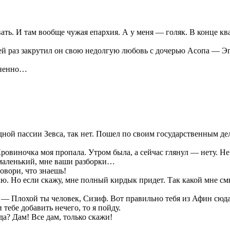
ь. И там вообще чужая епархия. А у меня — голяк. В конце ква
сей раз закрутил он свою недолгую любовь с дочерью Асопа — Эг
изненно…
ной пассии Зевса, так нет. Пошел по своим государственным делам
овиночка моя пропала. Утром была, а сейчас глянул — нету. Не
 маленький, мне ваши разборки…
овори, что знаешь!
ю. Но если скажу, мне полный кирдык придет. Так какой мне смы
 — Плохой ты человек, Сизиф. Вот правильно тебя из Афин сюда
ебе добавить нечего, то я пойду.
а? Дам! Все дам, только скажи!