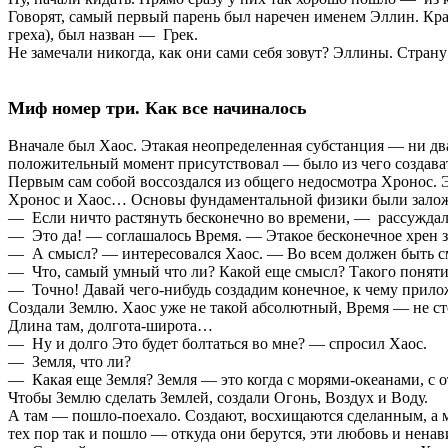
Говорят, самый первый парень был наречен именем Эллин. Крас
греха), был назван — Грек.
Не замечали никогда, как они сами себя зовут? Эллины. Стран
Миф номер три. Как все начиналось
Вначале был Хаос. Этакая неопределенная субстанция — ни два
положительный момент присутствовал — было из чего создав
Первым сам собой воссоздался из общего недосмотра Хронос. Э
Хронос и Хаос… Основы фундаментальной физики были зал
— Если ничто растянуть бесконечно во времени, — рассуждал
— Это да! — соглашалось Время. — Этакое бесконечное хрен з
— А смысл? — интересовался Хаос. — Во всем должен быть смы
— Что, самый умный что ли? Какой еще смысл? Такого понятия
— Точно! Давай чего-нибудь создадим конечное, к чему прил
Создали Землю. Хаос уже не такой абсолютный, Время — не ст
Длина там, долгота-широта…
— Ну и долго Это будет болтаться во мне? — спросил Хаос.
— Земля, что ли?
— Какая еще Земля? Земля — это когда с морями-океанами, с 
Чтобы Землю сделать Землей, создали Огонь, Воздух и Воду.
А там — пошло-поехало. Создают, восхищаются сделанным, а ме
тех пор так и пошло — откуда они берутся, эти любовь и нена