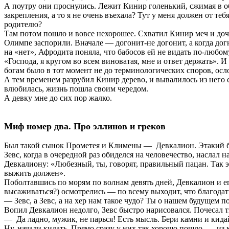
А поутру они проснулись. Лежит Кинир голенький, сжимая в об
закрепления, а то я не очень въехала? Тут у меня должен от теб
родителю?
Там потом пошло и вовсе нехорошее. Схватил Кинир меч и дочк
Олимпе заспорили. Вначале — догонит-не догонит, а когда догна
на «нет», Афродита поняла, что бабосов ей не видать по-любом
«Господа, я кругом во всем виноватая, мне и ответ держать». И
богам было в тот момент не до терминологических споров, о
А тем временем разрубил Кинир дерево, и вывалилось из него 
влюбилась, жизнь пошла своим чередом.
А девку мне до сих пор жалко.
Миф номер два. Про эллинов и греков
Был такой сынок Прометея и Климены — Девкалион. Этакий б
Зевс, когда в очередной раз обиделся на человечество, насла
Девкалиону: «Любезный, ты, говорят, правильный пацан. Так э
выжить должен».
Поболтавшись по морям по волнам девять дней, Девкалион и ег
высаживаться?) осмотрелись — по всему выходит, что благодать
— Зевс, а Зевс, а на хер нам такое чудо? Ты о нашем будущем п
Вопил Девкалион недолго, Зевс быстро нарисовался. Почесал 
— Да ладно, мужик, не парься! Есть мысль. Бери камни и кидай 
Ну, начали кидать. Прямо сразу у них так хорошо пошло — из 