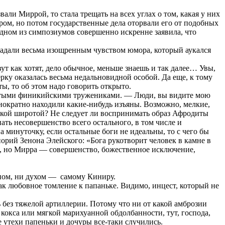
али Миррой, то стала трещать на всех углах о том, какая у них
аром, но потом государственные дела оторвали его от подобных
 одном из симпозиумов совершенно искренне заявила, что
обладали весьма изощренным чувством юмора, который аукался
т как хотят, дело обычное, меньше знаешь и так далее… Увы,
ку оказалась весьма недальновидной особой. Да еще, к тому
ы, то об этом надо говорить открыто.
остыми финикийскими тружениками. — Люди, вы видите мою
нократно находили какие-нибудь изъяны. Возможно, мелкие,
офской широтой? Не следует ли воспринимать образ Афродиты
нать несовершенство всего остального, в том числе и
а минуточку, если остальные боги не идеальны, то с чего бы
орий Зенона Элейского: «Бога рукотворит человек в камне в
на, но Мирра — совершенство, божественное исключение,
сном, ни духом — самому Киниру.
 как любовное томление к папаньке. Видимо, инцест, который не
ь без тяжелой артиллерии. Потому что ни от какой амброзии
о кокса или мягкой марихуанной обдолбанности, тут, господа,
 утехи папеньки и дочуры все-таки случились.