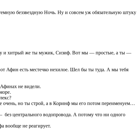
темную беззвездную Ночь. Ну и совсем уж обязательную штуку
Ну и хитрый же ты мужик, Сизиф. Вот мы — простые, а ты —
от Афин есть местечко нехилое. Шел бы ты туда. А мы тебя
 Афинах не видели.
море.
лекс?
е очень, но ты строй, а в Коринф мы его потом переименуем…
 без центрального водопровода. А потому что ни одного
фа вообще не реагирует.