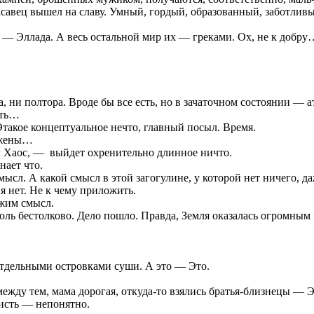
авец вышел на славу. Умный, гордый, образованный, заботливый
у — Эллада. А весь остальной мир их — греками. Ох, не к добру
, ни полтора. Вроде бы все есть, но в зачаточном состоянии — 
ать…
такое концептуальное нечто, главный посыл. Время.
ожены…
 Хаос, — выйдет охренительно длинное ничто.
нает что.
сл. А какой смысл в этой загогулине, у которой нет ничего, д
 нет. Не к чему приложить.
ожим смысл.
оль бестолково. Дело пошло. Правда, Земля оказалась огромны
отдельными островками суши. А это — Это.
жду тем, мама дорогая, откуда-то взялись братья-близнецы — Э
висть — непонятно.