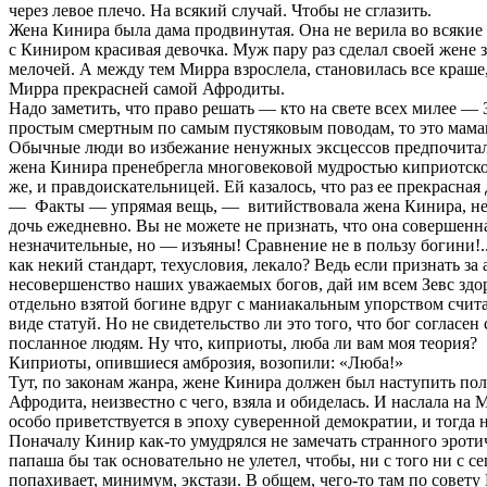
через левое плечо. На всякий случай. Чтобы не сглазить.
Жена Кинира была дама продвинутая. Она не верила во всякие т
с Киниром красивая девочка. Муж пару раз сделал своей жене з
мелочей. А между тем Мирра взрослела, становилась все краше,
Мирра прекрасней самой Афродиты.
Надо заметить, что право решать — кто на свете всех милее —
простым смертным по самым пустяковым поводам, то это мамаш
Обычные люди во избежание ненужных эксцессов предпочитали с
жена Кинира пренебрегла многовековой мудростью киприотского
же, и правдоискательницей. Ей казалось, что раз ее прекрасна
— Факты — упрямая вещь, — витийствовала жена Кинира, не
дочь ежедневно. Вы не можете не признать, что она совершен
незначительные, но — изъяны! Сравнение не в пользу богини!.
как некий стандарт, техусловия, лекало? Ведь если признать за
несовершенство наших уважаемых богов, дай им всем Зевс здоров
отдельно взятой богине вдруг с маниакальным упорством счит
виде статуй. Но не свидетельство ли это того, что бог согла
посланное людям. Ну что, киприоты, люба ли вам моя теория?
Киприоты, опившиеся амброзия, возопили: «Люба!»
Тут, по законам жанра, жене Кинира должен был наступить по
Афродита, неизвестно с чего, взяла и обиделась. И наслала на 
особо приветствуется в эпоху суверенной демократии, и тогда н
Поначалу Кинир как-то умудрялся не замечать странного эротич
папаша бы так основательно не улетел, чтобы, ни с того ни с с
попахивает, минимум, экстази. В общем, чего-то там по совет