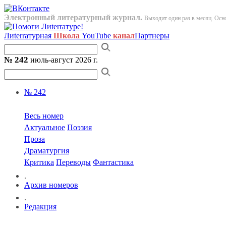
Электронный литературный журнал.
Выходит один раз в месяц. Осно
Лиterraтурная
Школа
YouTube
канал
Партнеры
№ 242
июль-август 2026 г.
№ 242
Весь номер
Актуальное
Поэзия
Проза
Драматургия
Критика
Переводы
Фантастика
.
Архив номеров
.
Редакция