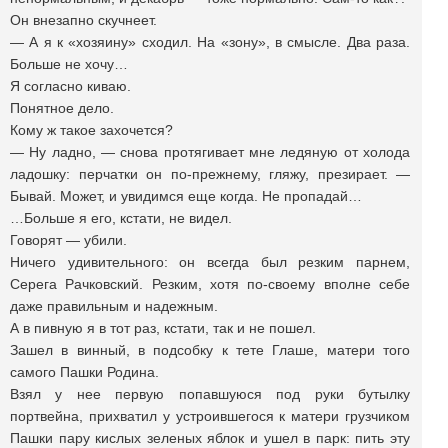
Он внезапно скучнеет.
— А я к «хозяину» сходил. На «зону», в смысле. Два раза.
Больше не хочу…
Я согласно киваю.
Понятное дело.
Кому ж такое захочется?
— Ну ладно, — снова протягивает мне ледяную от холода
ладошку: перчатки он по-прежнему, гляжу, презирает. —
Бывай. Может, и увидимся еще когда. Не пропадай…
…Больше я его, кстати, не видел.
Говорят — убили.
Ничего удивительного: он всегда был резким парнем,
Серега Рачковский. Резким, хотя по-своему вполне себе
даже правильным и надежным.
А в пивную я в тот раз, кстати, так и не пошел.
Зашел в винный, в подсобку к тете Глаше, матери того
самого Пашки Родина.
Взял у нее первую попавшуюся под руки бутылку
портвейна, прихватил у устроившегося к матери грузчиком
Пашки пару кислых зеленых яблок и ушел в парк: пить эту