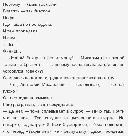
Поэтому — лыжи так лыжи.
Биатлон — так биатлон.
Пофиг.
Где наша не пропадала.
И там пропадала.
И сям…
…Все.
Финиш…
— Лекарь! Лекарь, твою мамашу! — Михалыч вот слюной
только не брызжет. — Ты почему после тягуна на финиш не
ускорился, говнюк?!
Опираюсь на палки, с трудом восстанавливаю дыхалку.
— Что, Анатолий Михайлович, — сплевываю, — все так
плохо?
Он неожиданно хмыкает.
Еще раз разглядывает секундомер.
— Да нет, — тоже сплевывает в сугроб. — Ничо так. Почти
что на пике. Три секунды от вчерашнего отыграл. На
пятерке, под нагрузкой. Если б ускорился, я б мог поверить,
что перед «закрытием» на «республику» даже пройдешь.