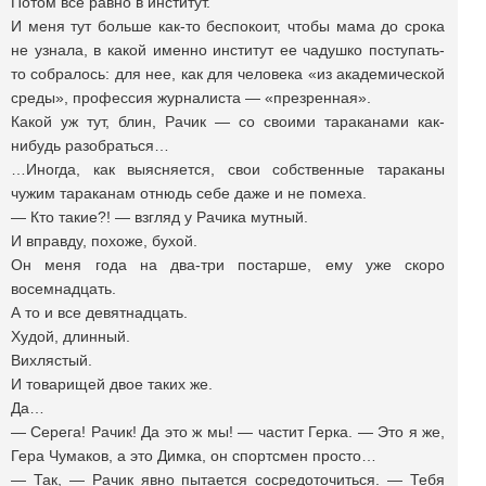
Потом все равно в институт.
И меня тут больше как-то беспокоит, чтобы мама до срока
не узнала, в какой именно институт ее чадушко поступать-
то собралось: для нее, как для человека «из академической
среды», профессия журналиста — «презренная».
Какой уж тут, блин, Рачик — со своими тараканами как-
нибудь разобраться…
…Иногда, как выясняется, свои собственные тараканы
чужим тараканам отнюдь себе даже и не помеха.
— Кто такие?! — взгляд у Рачика мутный.
И вправду, похоже, бухой.
Он меня года на два-три постарше, ему уже скоро
восемнадцать.
А то и все девятнадцать.
Худой, длинный.
Вихлястый.
И товарищей двое таких же.
Да…
— Серега! Рачик! Да это ж мы! — частит Герка. — Это я же,
Гера Чумаков, а это Димка, он спортсмен просто…
— Так, — Рачик явно пытается сосредоточиться. — Тебя