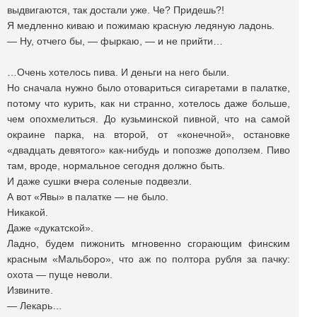
выдвигаются, так достали уже. Че? Придешь?!
Я медленно киваю и пожимаю красную ледяную ладонь.
— Ну, отчего бы, — фыркаю, — и не прийти…
…Очень хотелось пива. И деньги на него были.
Но сначала нужно было отовариться сигаретами в палатке,
потому что курить, как ни странно, хотелось даже больше,
чем опохмелиться. До кузьминской пивной, что на самой
окраине парка, на второй, от «конечной», остановке
«двадцать девятого» как-нибудь и попозже доползем. Пиво
там, вроде, нормальное сегодня должно быть.
И даже сушки вчера соленые подвезли.
А вот «Явы» в палатке — не было.
Никакой.
Даже «дукатской».
Ладно, будем пижонить мгновенно сгорающим финским
красным «Мальборо», что аж по полтора рубля за пачку:
охота — пуще неволи.
Извините.
— Лекарь…