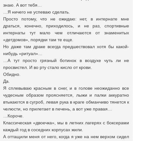
знаю. А вот тебя…
…Я ничего не успеваю сделать.
Просто потому, что не ожидаю: нет, в интернате мне
драться, конечно, приходилось, и не раз, спортивные
интернаты тут мало чем отличаются от знаменитых
«детдомов», порядки там те еще.
Но даже там драке всегда предшествовал хотя бы какой-
нибудь «ритуал»…
…А тут просто грязный ботинок в воздухе чуть ли не
просвистел. И во рту стало кисло от крови.
Обидно.
Да.
Я сплевываю красным в снег, и в голове неожиданно все
чудесным образом проясняется, лыжи и палки аккуратно
втыкаются в сугроб, левая рука в краге обманчиво тянется к
челюсти, но прилетает в печень, а вот уже правая…
…Короче.
Классическая «двоечка», мы в летних лагерях с боксерами
каждый год в соседних корпусах жили.
А оттащили меня от него, когда я уже на нем верхом сидел