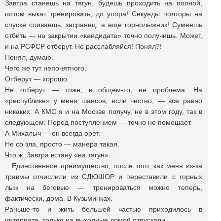
Завтра станешь на тягун, будешь проходить на полной,
потом выкат тренировать, до упора! Секунды полторы на
спуске сливаешь, засранец, а еще горнолыжник! Сумеешь
отбить — на закрытии «кандидата» точно получишь. Может,
и на РСФСР отберут. Не расслабляйся! Понял?!
Понял, думаю.
Чего же тут непонятного.
Отберут — хорошо.
Не отберут — тоже, в общем-то, не проблема. На
«республике» у меня шансов, если честно, — все равно
никаких. А КМС я и на Москве получу, не в этом году, так в
следующем. Перед поступлением — точно не помешает.
А Михалыч — он всегда орет.
Не со зла, просто — манера такая.
Что ж. Завтра встану «на тягун»…
…Единственное преимущество, после того, как меня из-за
травмы отчислили из СДЮШОР и переставили с горных
лыж на беговые — тренироваться можно теперь,
фактически, дома. В Кузьминках.
Раньше-то и жить большей частью приходилось в
интернате, только на выходные домой отпускали.