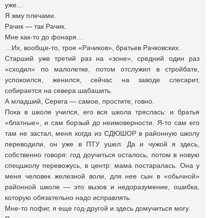
уже…
Я жму плечами.
Рачик — так Рачик.
Мне как-то до фонаря…
…Их, вообще-то, трое «Рачиков», братьев Рачковских.
Старший уже третий раз на «зоне», средний один раз
«сходил» по малолетке, потом отслужил в стройбате,
успокоился, женился, сейчас на заводе слесарит,
собирается на севера шабашить.
А младший, Серега — самое, простите, говно.
Пока в школе учился, его вся школа тряслась: и братья
«блатные», и сам борзый до неимоверности. Я-то сам его
там не застал, меня когда из СДЮШОР в районную школу
переводили, он уже в ПТУ ушел. Да и чужой я здесь,
собственно говоря: год доучиться осталось, потом в новую
спецшколу перевожусь, в центр: мама постаралась. Она у
меня человек железной воли, для нее сын в «обычной»
районной школе — это вызов и недоразумение, ошибка,
которую обязательно надо исправлять.
Мне-то пофиг, я еще год-другой и здесь домучиться могу.