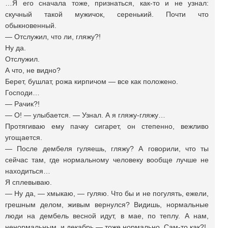
…Я его сначала тоже, признаться, как-то и не узнал:
скучный такой мужичок, серенький. Почти что
обыкновенный.
— Отслужил, что ли, гляжу?!
Ну да.
Отслужил.
А что, не видно?
Берет, бушлат, рожа кирпичом — все как положено.
Господи…
— Рачик?!
— О! — улыбается. — Узнал. А я гляжу-гляжу…
Протягиваю ему пачку сигарет, он степенно, вежливо
угощается.
— После дембеля гуляешь, гляжу? А говорили, что ты
сейчас там, где нормальному человеку вообще лучше не
находиться…
Я сплевываю.
— Ну да, — хмыкаю, — гуляю. Что бы и не погулять, ежели,
грешным делом, живым вернулся? Видишь, нормальные
люди на дембель весной идут, в мае, по теплу. А нам,
ненормальным, и декабрь — тоже нормально. Сам-то как?!