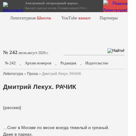
Электронный литературный журнал.
Выходит один раз в месяц. Основан в апреле 2014 г.
Школа
канал
Лиterraтурная
YouTube
Партнеры
№ 242
июль-август 2026 г.
№ 242
Архив номеров
Редакция
Издательство
.
.
.
Лиterraтура
»
Проза
» Дмитрий Лекух. РАЧИК
Дмитрий Лекух. РАЧИК
(рассказ)
…Снег в Москве по весне всегда тяжелый и грязный.
Даже в парках.