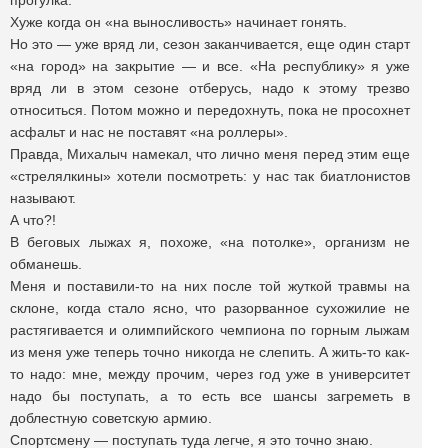
прогулка.
Хуже когда он «на выносливость» начинает гонять.
Но это — уже вряд ли, сезон заканчивается, еще один старт
«на город» на закрытие — и все. «На республику» я уже
вряд ли в этом сезоне отберусь, надо к этому трезво
относиться. Потом можно и передохнуть, пока не просохнет
асфальт и нас не поставят «на роллеры».
Правда, Михалыч намекал, что лично меня перед этим еще
«стрелялкины» хотели посмотреть: у нас так биатлонистов
называют.
А что?!
В беговых лыжах я, похоже, «на потолке», организм не
обманешь.
Меня и поставили-то на них после той жуткой травмы на
склоне, когда стало ясно, что разорванное сухожилие не
растягивается и олимпийского чемпиона по горным лыжам
из меня уже теперь точно никогда не слепить. А жить-то как-
то надо: мне, между прочим, через год уже в университет
надо бы поступать, а то есть все шансы загреметь в
доблестную советскую армию.
Спортсмену — поступать туда легче, я это точно знаю.