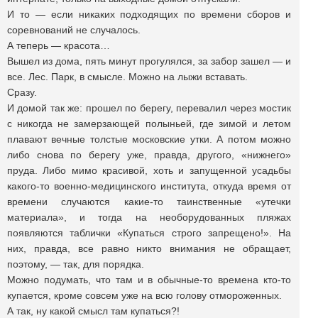
И то — если никаких подходящих по времени сборов и
соревнований не случалось.
А теперь — красота…
Вышел из дома, пять минут прогулялся, за забор зашел — и
все. Лес. Парк, в смысле. Можно на лыжи вставать.
Сразу.
И домой так же: прошел по берегу, перевалил через мостик
с никогда не замерзающей полыньей, где зимой и летом
плавают вечные толстые московские утки. А потом можно
либо снова по берегу уже, правда, другого, «нижнего»
пруда. Либо мимо красивой, хоть и запущенной усадьбы
какого-то военно-медицинского института, откуда время от
времени случаются какие-то таинственные «утечки
материала», и тогда на необорудованных пляжах
появляются таблички «Купаться строго запрещено!». На
них, правда, все равно никто внимания не обращает,
поэтому, — так, для порядка.
Можно подумать, что там и в обычные-то времена кто-то
купается, кроме совсем уже на всю голову отмороженных.
А так, ну какой смысл там купаться?!