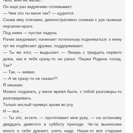
твои, мне не жалко…
Он еще раз задумчиво сплевывает.
— Чем это ты меня так? — щурится.
Снова жму плечами, демонстративно снимаю с рук лыжные
перчатки-краги.
Под ними — пустая ладонь.
Рачик закуривает, начинает потихоньку подниматься: к нему
тут же подбегают дружки, поддерживают.
— Ты же этот, — выдыхает. — Лекарь с тридцать первого
дома, как я тебя сразу-то не узнал. Пашки Родина сосед.
Так?
— Так, — киваю.
— А че сразу-то не сказал?!
Я хмыкаю.
Можно подумать, у меня время было, с тобой разговоры-то
разговаривать.
Только кислый привкус крови во рту.
И — все…
— Ты это, кстати, — протягивает мне руку, — на остановку
двадцать девятого в субботу приходи. Че-та выхинские
много о себе думают, учить надо. Наши-то все старшие