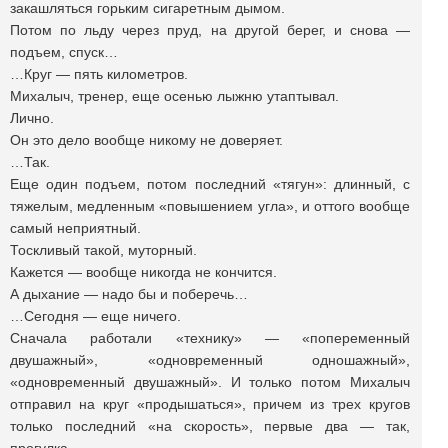
закашляться горьким сигаретным дымом.
Потом по льду через пруд, на другой берег, и снова —
подъем, спуск…
…Круг — пять километров.
Михалыч, тренер, еще осенью лыжню утаптывал.
Лично.
Он это дело вообще никому не доверяет.
…Так.
Еще один подъем, потом последний «тягун»: длинный, с
тяжелым, медленным «повышением угла», и оттого вообще
самый неприятный.
Тоскливый такой, муторный.
Кажется — вообще никогда не кончится.
А дыхание — надо бы и поберечь…
…Сегодня — еще ничего.
Сначала работали «технику» — «попеременный
двушажный», «одновременный одношажный»,
«одновременный двушажный». И только потом Михалыч
отправил на круг «продышаться», причем из трех кругов
только последний «на скорость», первые два — так,