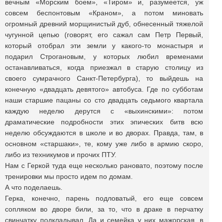
вечным «Морским боем», «Тиром» и, разумеется, уж
совсем беспонтовым «Краном», а потом миновать
огромный древний морщинистый дуб, обнесенный тяжелой
чугунной цепью (говорят, его сажал сам Петр Первый,
который отобрал эти земли у какого-то монастыря и
подарил Строгановым, у которых любил временами
останавливаться, когда приезжал в старую столицу из
своего сумрачного Санкт-Петербурга), то выйдешь на
конечную «двадцать девятого» автобуса. Где по субботам
наши старшие пацаны со сто двадцать седьмого квартала
каждую неделю дерутся с «выхинскими»: потом
драматические подробности этих эпических битв всю
неделю обсуждаются в школе и во дворах. Правда, там, в
основном «старшаки», те, кому уже либо в армию скоро,
либо из техникумов и прочих ПТУ.
Нам с Геркой туда еще несколько рановато, поэтому после
тренировки мы просто идем по домам.
А что поделаешь.
Герка, конечно, парень подловатый, его еще совсем
сопляком во дворе били, за то, что в драке в перчатку
свинчатку подкладывал. Да и семейка у них мажорская, в