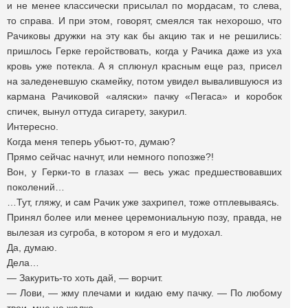
и не менее классически присылал по мордасам, то слева,
то справа. И при этом, говорят, смеялся так нехорошо, что
Рачиковы дружки на эту как бы акцию так и не решились:
пришлось Герке геройствовать, когда у Рачика даже из уха
кровь уже потекла. А я сплюнул красным еще раз, присел
на заледеневшую скамейку, потом увидел вывалившуюся из
кармана Рачиковой «аляски» пачку «Пегаса» и коробок
спичек, вынул оттуда сигарету, закурил.
Интересно.
Когда меня теперь убьют-то, думаю?
Прямо сейчас начнут, или немного попозже?!
Вон, у Герки-то в глазах — весь ужас предшествовавших
поколений…
…Тут, гляжу, и сам Рачик уже захрипел, тоже отплевываясь.
Принял более или менее церемониальную позу, правда, не
вылезая из сугроба, в котором я его и мудохал.
Да, думаю.
Дела…
— Закурить-то хоть дай, — ворчит.
— Лови, — жму плечами и кидаю ему пачку. — По любому