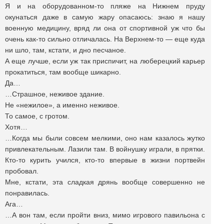
Я и на оборудованном-то пляже на Нижнем пруду
окунаться даже в самую жару опасаюсь: знаю я нашу
военную медицину, вряд ли она от спортивной уж что бы
очень как-то сильно отличалась. На Верхнем-то — еще куда
ни шло, там, кстати, и дно песчаное.
А еще лучше, если уж так приспичит, на люберецкий карьер
прокатиться, там вообще шикарно.
Да…
…Страшное, неживое здание.
Не «нежилое», а именно неживое.
То самое, с гротом.
Хотя…
…Когда мы были совсем мелкими, оно нам казалось жутко
привлекательным. Лазили там. В войнушку играли, в прятки.
Кто-то курить учился, кто-то впервые в жизни портвейн
пробовал.
Мне, кстати, эта сладкая дрянь вообще совершенно не
понравилась.
Ага…
…А вон там, если пройти вниз, мимо игрового павильона с