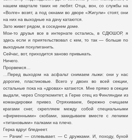
нашем квартале таких не любят. Отца, вон, со службы на
«Волге» возят, а под окнами во дворе «Жигули» стоят, они
на них на выходные на дачу катаются.
Зато живет рядом, в соседнем доме.
Мои-то друзья все в интернате остались, в СДЮШОР, я
здесь если и приятельствовал с кем, то так — больше по
выходным похулиганить.
Сейчас, вот, приходится заново привыкать.
Ничего.
Прорвемся…
…Перед выходом на асфальт снимаем лыжи: они у нас
дорогие, пластиковые. Всего у двоих во всей секции,
остальные пока на «дровах» катаются. Мне прямо в секции
выдали, через Спорткомитет, а Герке отец из Финляндии из
командировки привез. Отряхиваем, бережно счищаем
крагами снег, скрепляем между собой специальными
«фирменными» скобами, закидываем вместе с легкими
«титановыми» палками на плечо.
Герка вдруг бледнеет.
— Рачик! — сплевывает. — С дружками. И, походу, бухой