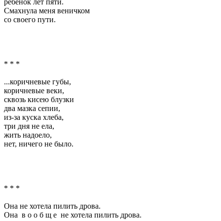
ребенок лет пяти.
Смахнула меня веничком
со своего пути.
* * *
...коричневые губы,
коричневые веки,
сквозь кисею блузки
два мазка сепии,
из-за куска хлеба,
три дня не ела,
жить надоело,
нет, ничего не было.
* * *
Она не хотела пилить дрова.
Она в о о б щ е не хотела пилить дрова.