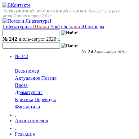
Электронный литературный журнал.
Выходит один раз в
месяц. Основан в апреле 2014 г.
Лиterraтурная
Школа
YouTube
канал
Партнеры
№ 242
июль-август 2026 г.
№ 242
июль-август 2026 г.
№ 242
Весь номер
Актуальное
Поэзия
Проза
Драматургия
Критика
Переводы
Фантастика
.
Архив номеров
.
Редакция