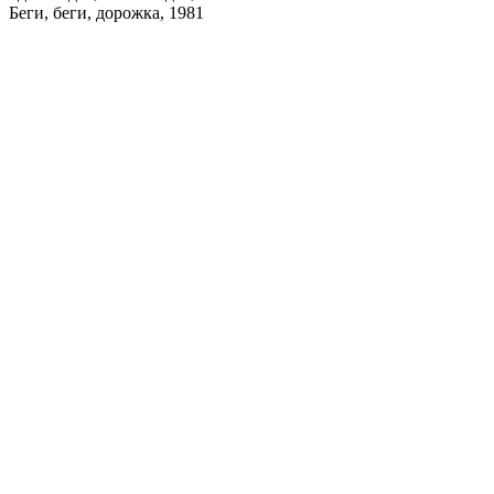
Беги, беги, дорожка, 1981
Поделиться публикацией:
5 753
Опубликовано
21 дек 2014
КОНКУРСЫ И ПРЕМИИ
АФИША
Наверх ↑
© 2014-2026 ИД Лиterraтура
Правовая информация
Владелец - Наталья Комелькова
Авторизация
ВХОД НА САЙТ