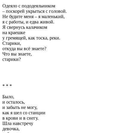
Одеяло с пододеяльником
– поскорей укрыться с головой.
Не будите меня – я маленький,
я с работы, и едва живой.
Я свернусь калачиком
на краешке
у гремящей, как тоска, реки.
Старики,
откуда вы всё знаете?
Что вы знаете,
старики?
* * *
Было,
и осталось,
и забыть не могу,
как я шел со станции
в крови и в снегу.
Шла навстречу
девочка,