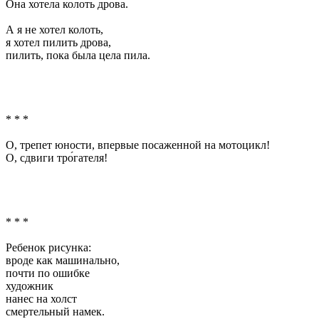
Она хотела колоть дрова.
А я не хотел колоть,
я хотел пилить дрова,
пилить, пока была цела пила.
* * *
О, трепет юности, впервые посаженной на мотоцикл!
О, сдвиги тро́гателя!
* * *
Ребенок рисунка:
вроде как машинально,
почти по ошибке
художник
нанес на холст
смертельный намек.