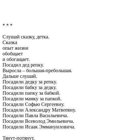
* * *
Слушай сказку, детка.
Сказка
опыт жизни
обобщает
и обогащает.
Посадил дед репку.
Выросла – большая-пребольшая.
Дальше слушай.
Посадили дедку за репку.
Посадили бабку за дедку.
Посадили папку за бабкой.
Посадили мамку за папкой.
Посадили Софью Сергеевну.
Посадили Александру Матвеевну.
Посадили Павла Васильевича.
Посадили Всеволод Эмильевича.
Посадили Исаак Эммануиловича.
Тянут-потянут.