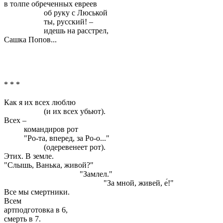
в толпе обреченных евреев
об руку с Люськой
ты, русский! –
идешь на расстрел,
Сашка Попов...
* * *
Как я их всех люблю
(и их всех убьют).
Всех –
командиров рот
"Ро-та, вперед, за Ро-о..."
(одеревенеет рот).
Этих. В земле.
"Слышь, Ванька, живой?"
"Замлел."
"За мной, живей, е́!"
Все мы смертники.
Всем
артподготовка в 6,
смерть в 7.