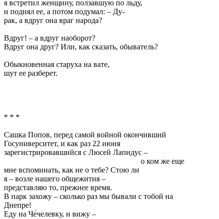
я встретил женщину, ползавшую по льду́,
и поднял ее, а потом подумал: – Ду-
рак, а вдруг она враг народа?
Вдруг! – а вдруг наоборот?
Вдруг она друг? Или, как сказать, обыватель?
Обыкновенная старуха на вате,
шут ее разберет.
* * *
Сашка Попов, перед самой войной окончивший
Госуниверситет, и как раз 22 июня
зарегистрировавшийся с Люсей Лапидус –
о ком же еще
мне вспоминать, как не о тебе? Стою ли
я – возле нашего общежития –
представляю то, прежнее время.
В парк захожу – сколько раз мы бывали с тобой на
Днепре!
Еду на Че́челевку, и вижу –