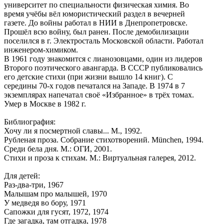
университет по специальности физическая химия. Во
время учёбы вёл юмористический раздел в вечерней
газете. До войны работал в НИИ в Днепропетровске.
Прошёл всю войну, был ранен. После демобилизации
поселился в г. Электросталь Московской области. Работал
инженером-химиком.
В 1961 году знакомится с лианозовцами, один из лидеров
Второго поэтического авангарда. В СССР публиковались
его детские стихи (при жизни вышло 14 книг). С
середины 70-х годов печатался на Западе. В 1974 в 7
экземплярах напечатал своё «Избранное» в трёх томах.
Умер в Москве в 1982 г.
Библиография:
Хочу ли я посмертной славы... М., 1992.
Рубленая проза. Собрание стихотворений. München, 1994.
Среди бела дня. М.: ОГИ, 2001.
Стихи и проза к стихам. М.: Виртуальная галерея, 2012.
Для детей:
Раз-два-три, 1967
Малышам про малышей, 1970
У медведя во бору, 1971
Сапожки для гусят, 1972, 1974
Где загадка, там отгадка, 1978