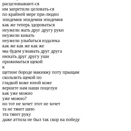
расцеловывают-ся
им запретили целовать-ся
по крайней мере при-людно
эпидемия эпидемия эпидемия
как же теперь здороваться
неужели жать друг другу руки
неужели кивать
неужели улыбаться издалека
как же как же как же
мы будем узнавать друг друга
нюхать друг другу уши
прижиматься щекой
к
щетине бороде макияжу поту прыщам
скользить щекой по
гладкой коже юной коже
верните нам наши поцелуи
как уже можно
уже можно?
но тот не хочет этот не хочет
та не тянет шею
эта тянет руку
даже аттила не был так скор на победу