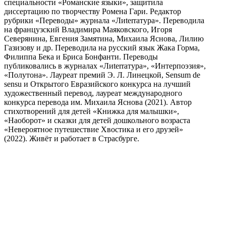
специальности «Романские языки», защитила
диссертацию по творчеству Ромена Гари. Редактор
рубрики «Переводы» журнала «Лиterraтура». Переводила
на французский Владимира Маяковского, Игоря
Северянина, Евгения Замятина, Михаила Яснова, Лилию
Газизову и др. Переводила на русский язык Жака Горма,
Филиппа Бека и Бриса Бонфанти. Переводы
публиковались в журналах «Лиterraтура», «Интерпоэзия»,
«Полутона». Лауреат премий Э. Л. Линецкой, Sensum de
sensu и Открытого Евразийского конкурса на лучший
художественный перевод, лауреат международного
конкурса перевода им. Михаила Яснова (2021). Автор
стихотворений для детей «Книжка для малышки»,
«Наоборот» и сказки для детей дошкольного возраста
«Невероятное путешествие Хвостика и его друзей»
(2022). Живёт и работает в Страсбурге.
Поделиться публикацией:
625
Опубликовано
31 дек 2025