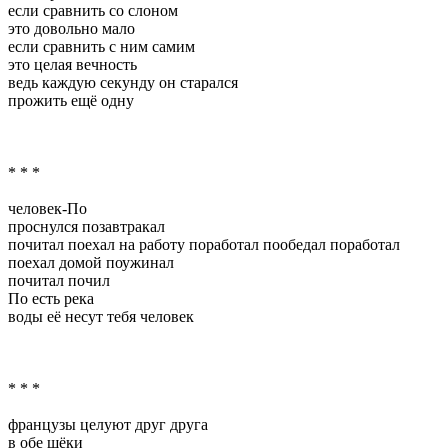
если сравнить со слоном
это довольно мало
если сравнить с ним самим
это целая вечность
ведь каждую секунду он старался
прожить ещё одну
* * *
человек-По
проснулся позавтракал
почитал поехал на работу поработал пообедал поработал
поехал домой поужинал
почитал почил
По есть река
воды её несут тебя человек
* * *
французы целуют друг друга
в обе щёки