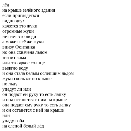
лёд
на крыше зелёного здания
если приглядеться
видно двух
кажется это жуки
огромные жуки
нет нет это люди
а может всё же жуки
внизу Фонтанка
но она схвачена льдом
значит зима
или это яркое солнце
выжгло воду
и она стала белым ослепшим льдом
жуки скользят по крыше
по льду
упадут ли или
он подаст ей руку то есть лапку
и она останется с ним на крыше
она подаст ему руку то есть лапку
и он останется с ней на крыше
или
упадут оба
на слепой белый лёд