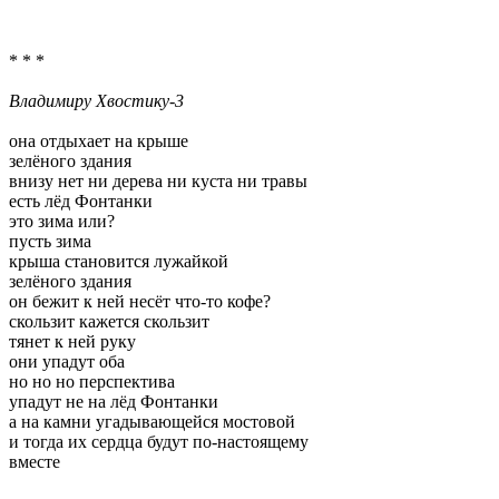
* * *
Владимиру Хвостику-3
она отдыхает на крыше
зелёного здания
внизу нет ни дерева ни куста ни травы
есть лёд Фонтанки
это зима или?
пусть зима
крыша становится лужайкой
зелёного здания
он бежит к ней несёт что-то кофе?
скользит кажется скользит
тянет к ней руку
они упадут оба
но но но перспектива
упадут не на лёд Фонтанки
а на камни угадывающейся мостовой
и тогда их сердца будут по-настоящему
вместе