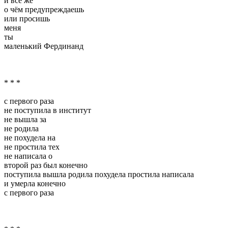
и всё же
о чём предупреждаешь
или просишь
меня
ты
маленький Фердинанд
* * *
с первого раза
не поступила в институт
не вышла за
не родила
не похудела на
не простила тех
не написала о
второй раз был конечно
поступила вышла родила похудела простила написала
и умерла конечно
с первого раза