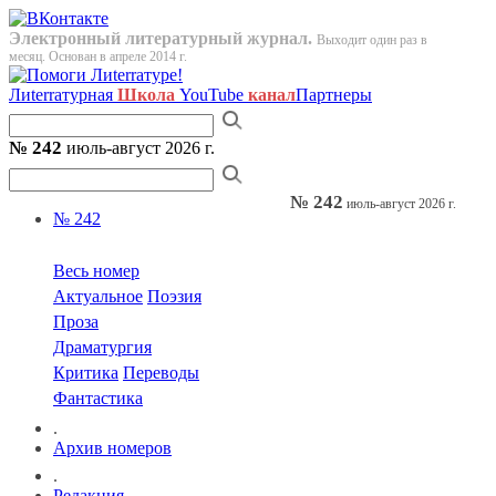
Электронный литературный журнал.
Выходит один раз в
месяц. Основан в апреле 2014 г.
Лиterraтурная
Школа
YouTube
канал
Партнеры
№ 242
июль-август 2026 г.
№ 242
июль-август 2026 г.
№ 242
Весь номер
Актуальное
Поэзия
Проза
Драматургия
Критика
Переводы
Фантастика
.
Архив номеров
.
Редакция