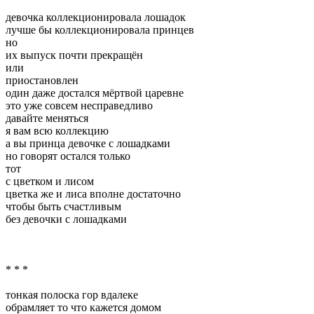
девочка коллекционировала лошадок
лучше бы коллекционировала принцев
но
их выпуск почти прекращён
или
приостановлен
один даже достался мёртвой царевне
это уже совсем несправедливо
давайте меняться
я вам всю коллекцию
а вы принца девочке с лошадками
но говорят остался только
тот
с цветком и лисом
цветка же и лиса вполне достаточно
чтобы быть счастливым
без девочки с лошадками
* * *
тонкая полоска гор вдалеке
обрамляет то что кажется домом