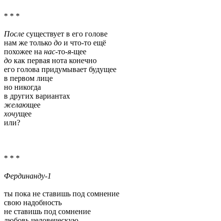
* * *
После
существует в его голове
нам же только
до
и что-то ещё
похожее на
нас
-то-
я
-щее
до
как первая нота конечно
его голова придумывает будущее
в первом лице
но никогда
в других вариантах
желаю
щее
хочу
щее
или?
* * *
Фердинанду-1
ты пока не ставишь под сомнение
свою надобность
не ставишь под сомнение
любовь человеческую