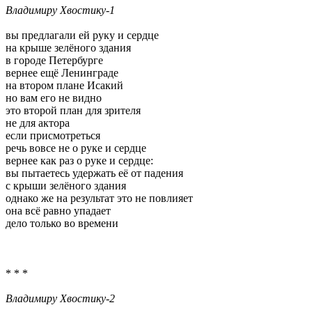
Владимиру Хвостику
-
1
вы предлагали ей руку и сердце
на крыше зелёного здания
в городе Петербурге
вернее ещё Ленинграде
на втором плане Исакий
но вам его не видно
это второй план для зрителя
не для актора
если присмотреться
речь вовсе не о руке и сердце
вернее как раз о руке и сердце:
вы пытаетесь удержать её от падения
с крыши зелёного здания
однако же на результат это не повлияет
она всё равно упадает
дело только во времени
* * *
Владимиру Хвостику-2