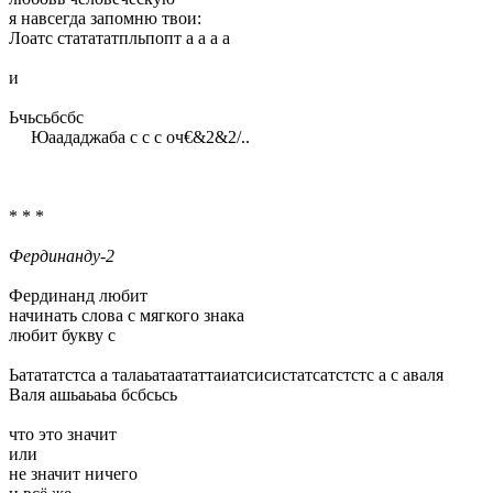
я навсегда запомню твои:
Лоатс статататпльпопт а а а а
и
Ьчьсьбсбс
Юаададжаба с с с оч€&2&2/..
* * *
Фердинанду-2
Фердинанд любит
начинать слова с мягкого знака
любит букву с
Ьатататстса а талаьатаататтаиатсисистатсатстстс а с аваля
Валя ашьаьаьа бсбсьсь
что это значит
или
не значит ничего