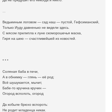
Да не придушит его никогда и никто.
...
Ведьминым логовом — сад наш — пустой, Гефсиманский,
Только Иуду давненько не видели здесь.
С мясом прилипла к луне скоморошечья маска,
Гиря на шею — счастливейшей из новостей.
* * *
Соляная баба в печи,
А в обнимку — глянь — еë род:
Всё шушукается, мычит,
Бабе-то кручина кручин —
Огород всполоть, огород
Да кобыле брюхо вспороть:
Не родит младенца никак.