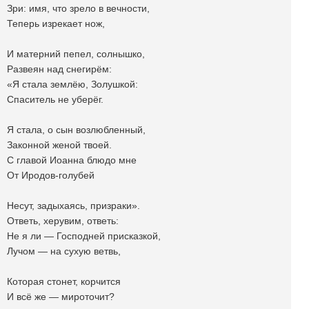
Зри: имя, что зрело в вечности,
Теперь изрекает нож,
И матерний пепел, солнышко,
Развеян над снегирëм:
«Я стала землëю, Золушкой:
Спаситель не уберëг.
Я стала, о сын возлюбленный,
Законной женой твоей.
С главой Иоанна блюдо мне
От Иродов-голубей
Несут, задыхаясь, призраки».
Ответь, херувим, ответь:
Не я ли — Господней присказкой,
Лучом — на сухую ветвь,
Которая стонет, корчится
И всё же — мироточит?