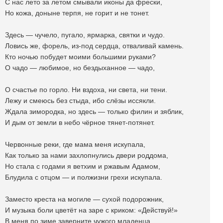
С нас лето за летом смывали иконы да фрески,
Но кожа, доныне терпя, не горит и не тонет.
Здесь — чучело, пугало, ярмарка, святки и чудо.
Ловись же, форель, из-под сердца, отваливай камень.
Кто ночью побудет моими большими руками?
О чадо — любимое, но бездыханное — чадо,
О счастье по горло. Ни вздоха, ни света, ни тени.
Лежу и смеюсь без стыда, ибо слëзы иссякли.
Ждала зимородка, но здесь — только филин и зяблик,
И дым от земли в небо чëрное тянет-потянет.
Червонные реки, где мама меня искупала,
Как только за нами захлопнулись двери роддома,
Но стала с годами я ветхим и ржавым Адамом,
Блудила с отцом — и полжизни грехи искупала.
Заместо креста на могиле — сухой подорожник,
И музыка боли цветёт на заре с криком: «Действуй!»
В меня по зиме заверните чужого младенца.