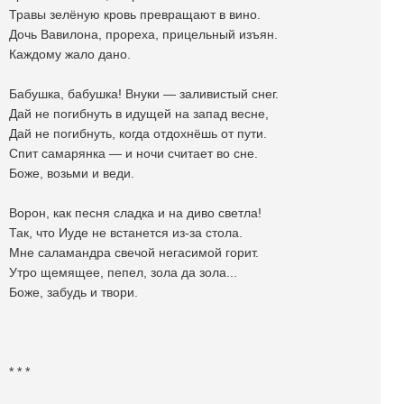
Травы зелëную кровь превращают в вино.
Дочь Вавилона, прореха, прицельный изъян.
Каждому жало дано.
Бабушка, бабушка! Внуки — заливистый снег.
Дай не погибнуть в идущей на запад весне,
Дай не погибнуть, когда отдохнëшь от пути.
Спит самарянка — и ночи считает во сне.
Боже, возьми и веди.
Ворон, как песня сладка и на диво светла!
Так, что Иуде не встанется из-за стола.
Мне саламандра свечой негасимой горит.
Утро щемящее, пепел, зола да зола...
Боже, забудь и твори.
* * *