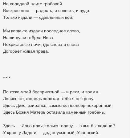
На холодной плите гробовой.
Воскресение — радость, и совесть, и чудо.
Только издали — сдавленный вой.
Мы когда-то издали последнее слово,
Наши души отëрла Нева.
Нехристовые ночи, где снова и снова
Догорает живая трава.
* * *
По коже моей бесприютной — и реки, и время.
Ловись же, форель золотая: тебя я не трону.
Здесь Дикс, озираясь, замыслил шедевр похоронный,
Здесь Божия Матерь оставила каменный гребень.
Здесь — Иова плач, только голову — в чьи бы ладони?
У края, у Ладоги — дед неусыпный, Успенский.