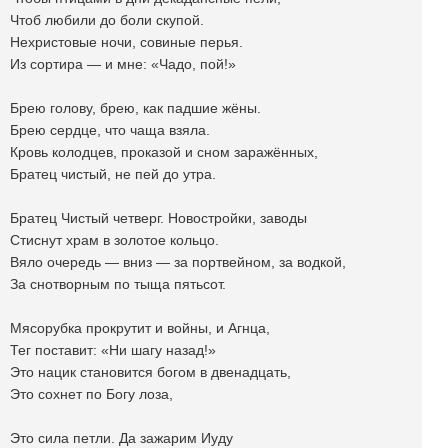
Чтоб любили до боли скупой.
Нехристовые ночи, совиные перья.
Из сортира — и мне: «Чадо, пой!»
Брею голову, брею, как падшие жëны.
Брею сердце, что чаща взяла.
Кровь колодцев, проказой и сном заражённых,
Братец чистый, не пей до утра.
Братец Чистый четверг. Новостройки, заводы
Стиснут храм в золотое кольцо.
Вяло очередь — вниз — за портвейном, за водкой,
За снотворным по тыща пятьсот.
Мясорубка прокрутит и войны, и Агнца,
Тег поставит: «Ни шагу назад!»
Это нацик становится богом в двенадцать,
Это сохнет по Богу лоза,
Это сила петли. Да зажарим Иуду