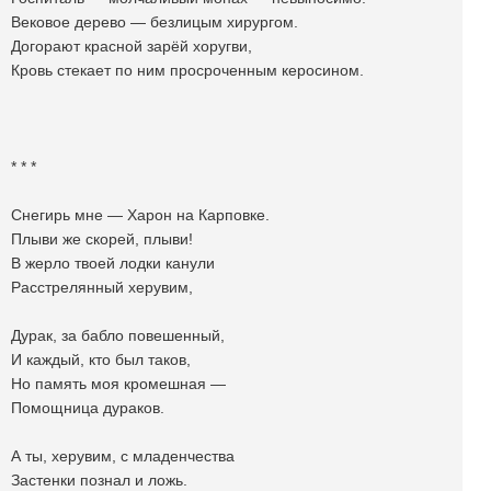
Вековое дерево — безлицым хирургом.
Догорают красной зарëй хоругви,
Кровь стекает по ним просроченным керосином.
* * *
Снегирь мне — Харон на Карповке.
Плыви же скорей, плыви!
В жерло твоей лодки канули
Расстрелянный херувим,
Дурак, за бабло повешенный,
И каждый, кто был таков,
Но память моя кромешная —
Помощница дураков.
А ты, херувим, с младенчества
Застенки познал и ложь.