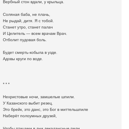
Вербный стон вдали, у крыльца.
Соляная баба, не плачь,
Не рыдай, дитя. Я с тобой.
Станет утро, станет палач
И Целитель — всем врачам Врач.
Отболит пудовая боль.
Будет смерть-кобыла в узде.
Адовы круги по воде.
* * *
Нехристовые ночи, замшелые шпили.
У Казанского выбит резец.
Это брейк, это данс, это Бог в миттельшпиле
Наберёт полоумных друзей,
Чтобы птицами в дни декадансные пели,