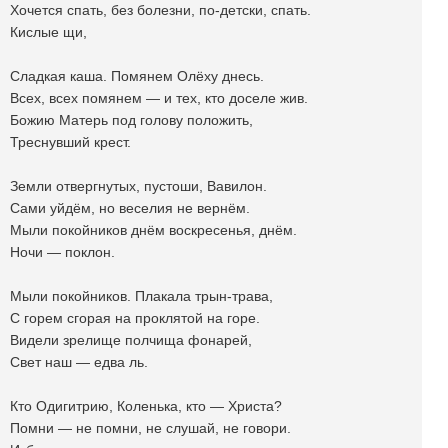
Хочется спать, без болезни, по-детски, спать.
Кислые щи,
Сладкая каша. Помянем Олëху днесь.
Всех, всех помянем — и тех, кто доселе жив.
Божию Матерь под голову положить,
Треснувший крест.
Земли отвергнутых, пустоши, Вавилон.
Сами уйдём, но веселия не вернëм.
Мыли покойников днём воскресенья, днём.
Ночи — поклон.
Мыли покойников. Плакала трын-трава,
С горем сгорая на проклятой на горе.
Видели зрелище полчища фонарей,
Свет наш — едва ль.
Кто Одигитрию, Коленька, кто — Христа?
Помни — не помни, не слушай, не говори.