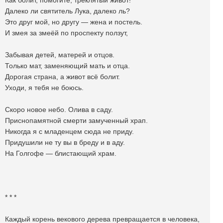
Как болит, помогите, треклятый живот!
Далеко ли святитель Лука, далеко ль?
Это друг мой, но другу — жена и постель.
И змея за змеëй по проспекту ползут,
Забывая детей, матерей и отцов.
Только мат, заменяющий мать и отца.
Дорогая страна, а живот всë болит.
Уходи, я тебя не боюсь.
Скоро новое небо. Олива в саду.
Приснопамятной смерти замученный храп.
Никогда я с младенцем сюда не приду.
Придушили не ту вы в бреду и в аду.
На Голгофе — блистающий храм.
* * *
Каждый корень векового дерева превращается в человека,