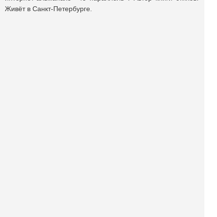
Живёт в Санкт-Петербурге.
Поделиться публикацией:
663
Опубликовано
01 ноя 2025
КОНКУРСЫ И ПРЕМИИ
АФИША