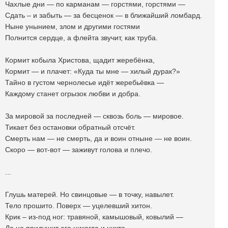
Чахлые дни — по карманам — горстями, горстями —
Сдать – и забыть — за бесценок — в ближайший ломбард.
Ныне унынием, злом и другими гостями
Полнится сердце, а флейта звучит, как труба.
Кормит кобыла Христова, щадит жеребёнка,
Кормит — и плачет: «Куда ты мне — хилый дурак?»
Тайно в густом чернолесье идëт жеребьёвка —
Каждому станет огрызок любви и добра.
За мировой за последней — сквозь боль — мировое.
Тикает без остановки обратный отсчёт.
Смерть нам — не смерть, да и воин отныне — не воин.
Скоро — вот-вот — заживут голова и плечо.
...
Глушь матерей. Но свинцовые — в точку, навылет.
Тело прошито. Поверх — уцелевший хитон.
Крик – из-под ног: травяной, камышовый, ковылий —