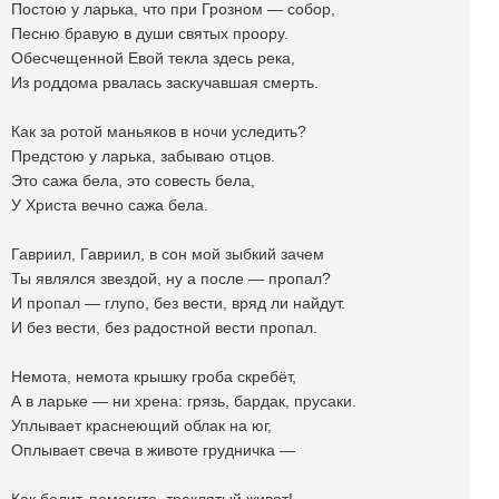
Постою у ларька, что при Грозном — собор,
Песню бравую в души святых проору.
Обесчещенной Евой текла здесь река,
Из роддома рвалась заскучавшая смерть.
Как за ротой маньяков в ночи уследить?
Предстою у ларька, забываю отцов.
Это сажа бела, это совесть бела,
У Христа вечно сажа бела.
Гавриил, Гавриил, в сон мой зыбкий зачем
Ты являлся звездой, ну а после — пропал?
И пропал — глупо, без вести, вряд ли найдут.
И без вести, без радостной вести пропал.
Немота, немота крышку гроба скребëт,
А в ларьке — ни хрена: грязь, бардак, прусаки.
Уплывает краснеющий облак на юг,
Оплывает свеча в животе грудничка —