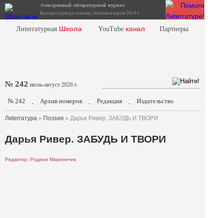
Электронный литературный журнал.
Выходит один раз в месяц. Основан в апреле 2014 г.
Школа
канал
Лиterraтурная
YouTube
Партнеры
№ 242
июль-август 2026 г.
№ 242
Архив номеров
Редакция
Издательство
.
.
.
Лиterraтура
»
Поэзия
» Дарья Ривер. ЗАБУДЬ И ТВОРИ
Дарья Ривер. ЗАБУДЬ И ТВОРИ
Редактор: Родион Мариничев