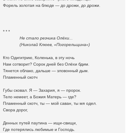
Форель золотая на блюде — до дрожи, до дрожи.
* * *
Не стало резчика Олëхи...
(Николай Клюев, «Погорельщина»)
Кто Одигитрию, Коленька, в эту ночь
Нам сотворит? Сорок дней без Олëхи бдим.
Тянется облако, дальше — зловонный дым.
Пламенный скотч
Губы сковал. Я — Захария, я — пророк.
Тело немеет, а Божия Матерь — где?
Пламенный скотч, ты — мой саван, ты мя одел.
Свора дорог,
Денных путей паутина — ищи-свищи,
Где потерялись любимые и Господь.