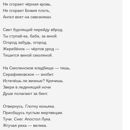
Не сгорает чëрная кровь,
Не сгорает Божия плоть,
Ангел воет на сквозняках.
Свет бурлящий перейду вброд.
Ты ступай-ка, баба, за мной.
Огород забудь, огород.
Жеребёнок — чёртов урод —
Тешится виной смоляной.
На Смоленском кладбище — тишь,
Серафимовское — знобит.
Истечёшь ли жизнью? Кричишь.
Звери в леденящей ночи
Души полагают за бинт.
Отвернусь. Глотну коньяка.
Приобщусь пустым мертвецам.
Тучи. Снег. Апостол Лука.
Жгучая река — велика.