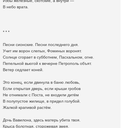
Избы железные, скотские, а внутри —
В небо врата.
* * *
Песни сионские. Песни последнего дня.
Учит им ворон слепых, Фоминых воронят.
Солнце сгорает в субботнем, Пасхальном, огне.
Пепельной вьюгой к вечерне Петрополь объят.
Ветер седлает коней.
Это конец, если двинула в баню любовь,
Если открытая дверь, если крыши гробов
Не отнимали с Поста, не входили дитëм
В полупустое жилище, в придел голубой.
Жалкой крапивой растëм.
Дочь Вавилона, здесь матерь убита твоя.
Крыса болотная, сторожевая змея.