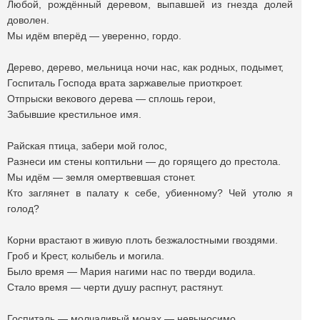
Любой, рождëнный деревом, выпавшей из гнезда долей
доволен.
Мы идём вперëд — уверенно, гордо.
Дерево, дерево, мельница ночи нас, как родных, подымет,
Госпиталь Господа врата заржавелые приоткроет.
Отпрыски векового дерева — сплошь герои,
Забывшие крестильное имя.
Райская птица, забери мой голос,
Разнеси им стены коптильни — до горящего до престола.
Мы идём — земля омертвевшая стонет.
Кто заглянет в палату к себе, убиенному? Чей утолю я
голод?
Корни врастают в живую плоть безжалостными гвоздями.
Гроб и Крест, колыбель и могила.
Было время — Мария нагими нас по тверди водила.
Стало время — черти душу распнут, растянут.
Госпиталь — молчаливый монах — невыносимо.