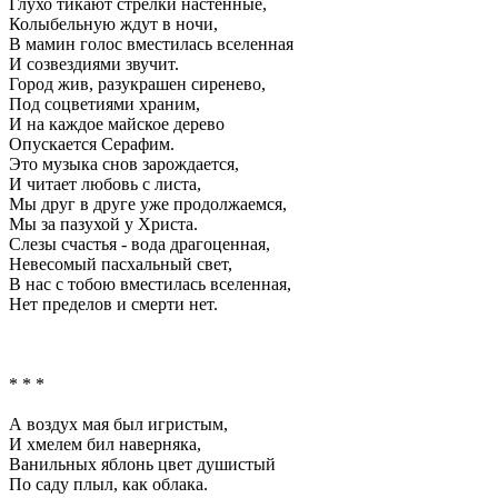
Глухо тикают стрелки настенные,
Колыбельную ждут в ночи,
В мамин голос вместилась вселенная
И созвездиями звучит.
Город жив, разукрашен сиренево,
Под соцветиями храним,
И на каждое майское дерево
Опускается Серафим.
Это музыка снов зарождается,
И читает любовь с листа,
Мы друг в друге уже продолжаемся,
Мы за пазухой у Христа.
Слезы счастья - вода драгоценная,
Невесомый пасхальный свет,
В нас с тобою вместилась вселенная,
Нет пределов и смерти нет.
* * *
А воздух мая был игристым,
И хмелем бил наверняка,
Ванильных яблонь цвет душистый
По саду плыл, как облака.