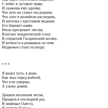
С небес в луговую траву.
И скажешь ему одному,
Что лето не станет последним,
Что спит в колыбели наследник,
И ниточка с крестиком медным
Его бережет наяву.
Июль прогревает листву,
Взлетает младенческий голос
В открытый Гагаринский космос,
И вечность в ромашках по пояс
Недвижно стоит на ветру.
* * *
Я видел путь, я знаю,
Как знал перед войной,
Что я не умираю,
А ухожу домой.
Дышать весенним лесом,
Прощать в последний раз,
Я защищал Одессу,
Я отстоял Кавказ.