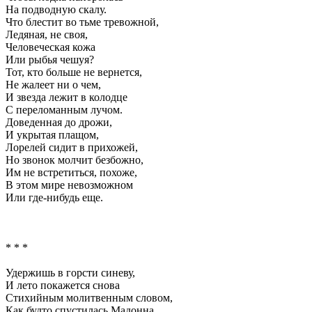
На подводную скалу.
Что блестит во тьме тревожной,
Ледяная, не своя,
Человеческая кожа
Или рыбья чешуя?
Тот, кто больше не вернется,
Не жалеет ни о чем,
И звезда лежит в колодце
С переломанным лучом.
Доведенная до дрожи,
И укрытая плащом,
Лорелей сидит в прихожей,
Но звонок молчит безбожно,
Им не встретиться, похоже,
В этом мире невозможном
Или где-нибудь еще.
* * *
Удержишь в горсти синеву,
И лето покажется снова
Стихийным молитвенным словом,
Как будто спустилась Мадонна