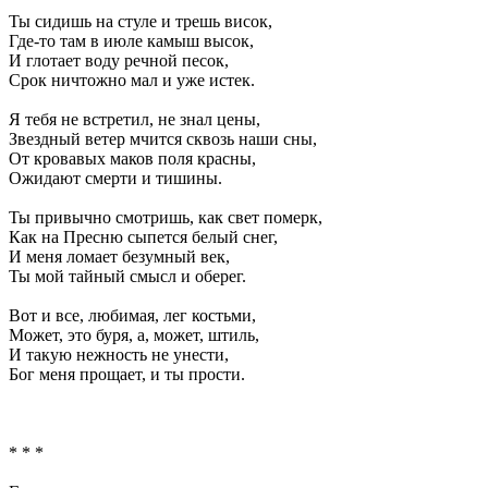
Ты сидишь на стуле и трешь висок,
Где-то там в июле камыш высок,
И глотает воду речной песок,
Срок ничтожно мал и уже истек.
Я тебя не встретил, не знал цены,
Звездный ветер мчится сквозь наши сны,
От кровавых маков поля красны,
Ожидают смерти и тишины.
Ты привычно смотришь, как свет померк,
Как на Пресню сыпется белый снег,
И меня ломает безумный век,
Ты мой тайный смысл и оберег.
Вот и все, любимая, лег костьми,
Может, это буря, а, может, штиль,
И такую нежность не унести,
Бог меня прощает, и ты прости.
* * *