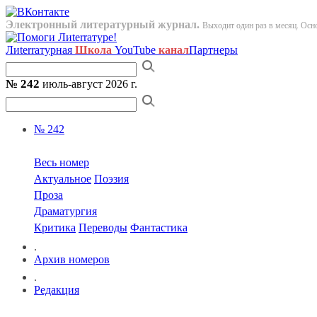
Электронный литературный журнал.
Выходит один раз в месяц. Осно
Лиterraтурная
Школа
YouTube
канал
Партнеры
№ 242
июль-август 2026 г.
№ 242
Весь номер
Актуальное
Поэзия
Проза
Драматургия
Критика
Переводы
Фантастика
.
Архив номеров
.
Редакция