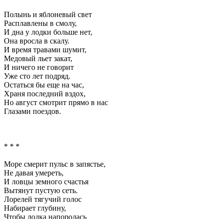
Полынь и яблоневый свет
Расплавлены в смолу,
И дна у лодки больше нет,
Она вросла в скалу.
И время травами шумит,
Медовый льет закат,
И ничего не говорит
Уже сто лет подряд.
Остаться бы еще на час,
Храня последний вздох,
Но август смотрит прямо в нас
Глазами поездов.
* * *
Море смерит пульс в запястье,
Не давая умереть,
И ловцы земного счастья
Вытянут пустую сеть.
Лорелей тягучий голос
Набирает глубину,
Чтобы лодка напоролась