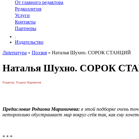
От главного редактора
Редколлегия
Услуги
Контакты
Партнеры
.
Издательство
Лиterraтура
»
Поэзия
» Наталья Шухно. СОРОК СТАНЦИЙ
Наталья Шухно. СОРОК С
Редактор: Родион Мариничев
Предисловие Родиона Мариничева:
в этой подборке очень то
неторопливо обустраивает мир вокруг себя так, как ему хочет
* * *