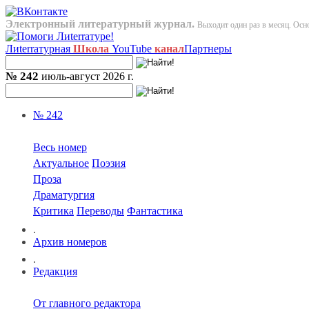
Электронный литературный журнал.
Выходит один раз в месяц. Осно
Лиterraтурная
Школа
YouTube
канал
Партнеры
№ 242
июль-август 2026 г.
№ 242
Весь номер
Актуальное
Поэзия
Проза
Драматургия
Критика
Переводы
Фантастика
.
Архив номеров
.
Редакция
От главного редактора