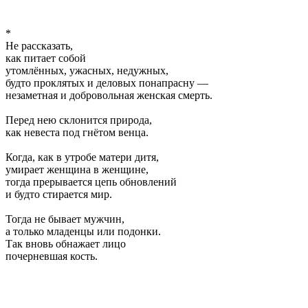
*
Не рассказать,
как питает собой
утомлённых, ужасных, недужных,
будто проклятых и деловых понапрасну —
незаметная и добровольная женская смерть.
Перед нею склонится природа,
как невеста под гнётом венца.
Когда, как в утробе матери дитя,
умирает женщина в женщине,
тогда прерывается цепь обновлений
и будто стирается мир.
Тогда не бывает мужчин,
а только младенцы или подонки.
Так вновь обнажает лицо
почерневшая кость.