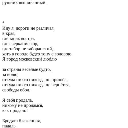
рушник вышиванный.
*
Иду я, дороги не различая,
в края,
где запах костра,
где сверкание гор,
где табор не таборанский,
хоть в городе будто тону с головою.
Я город московский люблю
за страны весёлые будто,
за волю,
откуда никто никогда не пришёл,
откуда никто никогда не вернётся,
свободы обол.
Я себя продала,
никому не продамся,
как продано!
Бродяга блаженная,
падаль,