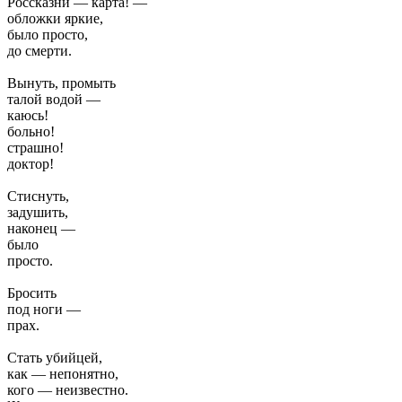
Россказни — карта! —
обложки яркие,
было просто,
до смерти.
Вынуть, промыть
талой водой —
каюсь!
больно!
страшно!
доктор!
Стиснуть,
задушить,
наконец —
было
просто.
Бросить
под ноги —
прах.
Стать убийцей,
как — непонятно,
кого — неизвестно.