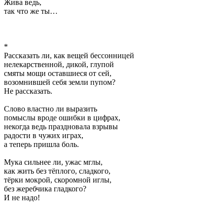
Жива ведь,
так что же ты…
*
Рассказать ли, как вещей бессонницей
нелекарственной, дикой, глупой
смяты мощи оставшиеся от сей,
возомнившей себя земли пупом?
Не рассказать.
Слово властно ли выразить
помыслы вроде ошибки в цифрах,
некогда ведь праздновала взрывы
радости в чужих играх,
а теперь пришла боль.
Мука сильнее ли, ужас мглы,
как жить без тёплого, сладкого,
тёрки мокрой, скоромной иглы,
без жеребчика гладкого?
И не надо!