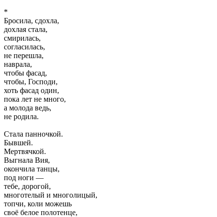
*
Бросила, сдохла,
дохлая стала,
смирилась,
согласилась,
не перешла,
наврала,
чтобы фасад,
чтобы, Господи,
хоть фасад один,
пока лет не много,
а молода ведь,
не родила.
Стала панночкой.
Бывшей.
Мертвячкой.
Выгнала Вия,
окончила танцы,
под ноги —
тебе, дорогой,
многотелый и многолицый,
топчи, коли можешь
своё белое полотенце,