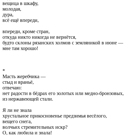
вещица в шкафу,
молодая,
дура,
всё ещё впереди,
впереди, кроме стран,
откуда никто никогда не вернётся,
будто склоны рязанских холмов с земляникой в июне —
мне там хорошо!
*
Масть жеребчика —
стыд и враньё,
отвечаю:
нет радости в бёдрах его золотых или медно-бронзовых,
из нержавеющей стали.
Я ли не знала
хрустальное прикосновенье предзимья весёлого,
вещего снега,
волчьих стремительных искр?
О, как любила и знала!