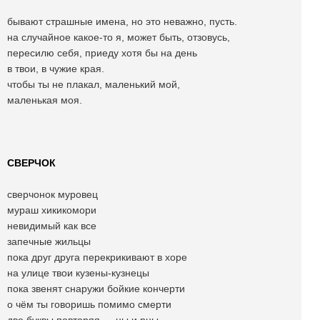
бывают страшные имена, но это неважно, пусть.
на случайное какое-то я, может быть, отзовусь,
пересилю себя, приеду хотя бы на день
в твои, в чужие края.
чтобы ты не плакал, маленький мой,
маленькая моя.
СВЕРЧОК
сверчонок муровец
мураш хикикомори
невидимый как все
запечные жильцы
пока друг друга перекрикивают в хоре
на улице твои кузены-кузнецы
пока звенят снаружи бойкие кончерти
о чём ты говоришь помимо смерти