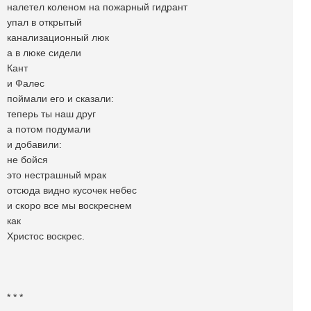
налетел коленом на пожарный гидрант
упал в открытый
канализационный люк
а в люке сидели
Кант
и Фалес
поймали его и сказали:
теперь ты наш друг
а потом подумали
и добавили:
не бойся
это нестрашный мрак
отсюда видно кусочек небес
и скоро все мы воскреснем
как
Христос воскрес.
* * *