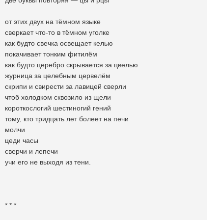
две буквы повторяя — цы и рцы
от этих двух на тёмном языке
сверкает что-то в тёмном уголке
как будто свечка освещает келью
покачивает тонким фитилём
как будто церебро скрывается за цвелью
журница за целебным цервелём
скрипи и свирести за лавицей сверли
чтоб холодком сквозило из щели
короткослогий шестиногий гений
тому, кто тридцать лет болеет на печи
молчи
цеди часы
сверчи и лепечи
учи его не выходя из тени.
* * *