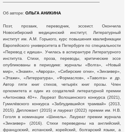
_________________________________________
Об авторе:
ОЛЬГА АНИКИНА
Поэт, прозаик, переводчик, эссеист. Окончила
Новосибирский медицинский институт, Литературный
институт им. А.М. Горького, курс повышения квалификации
Европейского университета в Петербурге по специальности
«Перевод с идиша». Училась в аспирантуре Литературного
института. Стихи, проза, переводы, критические эссе
опубликованы в периодике: журналы «Волга», «Новый
мир», «Знамя», «Аврора», «Сибирские огни», «Зинзивер»,
«Этажи», «Литерратура», «Формаслов», «Таволга» и др.
Автор пяти книг стихов, четырёх книг прозы. Член
оргкомитета и один из создателей литературной премии
«Антоновка 40+». Лауреат Волошинского конкурса (2021),
Гумилёвского конкурса «Заблудившийся трамвай» (2013,
2015). Дипломант (2015) и лауреат (2022) премии им. Н.В.
Гоголя в номинации «Шинель». Лауреат премии журнала
«Зинзивер» (2016). Стихи переведены на английский,
французский, испанский, корейский, болгарский языки, а