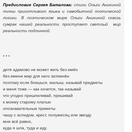
Предисловие Сергея Баталова:
стихи Ольги Аникиной
полны прихотливого языка и самобытной поэтической
логики. В поэтическом мире Ольги Аникиной сквозь
сумрак нашей реальности проступает светлый мир
реальности подлинной.
* * *
дитя адамово не может жить без имён
без имени мир для него затемнён
поэтому если боишься, малыш, называй предметы
и меня тоже — как хочется, так называй
что угодно пришпиливай, пришивай
к моему старому платью
опознавательные приметы
чашу с аспидом, крест, полумесяц или звезду
мне всё равно,
куда я шла, туда и иду.