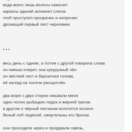
вода всего лишь волосы намочит
каркасы зданий затемнит слегка
чтоб проступил прозрачен и непрочен
дрожащий первый лист черновика
* * *
весь день с одним, а потом с другой говорила слова
он камыш-очерет, она кукурузный лён
он жёсткий лист и бархатная голова,
её каскад на тысячи расщеплён
два моря с двух сторон омывали меня
одно полно рыбацких лодок и жирной трески
в другом о чёрный песчаник колотится иссиня-
белый лоб ледяной, смертельны его броски.
они проходили через и продували сквозь,