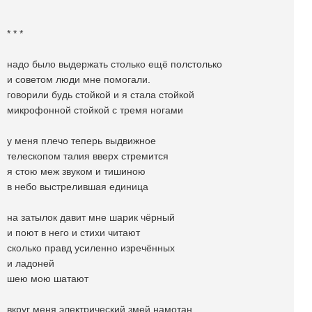
* * *
надо было выдержать столько ещё полстолько
и советом люди мне помогали.
говорили будь стойкой и я стала стойкой
микрофонной стойкой с тремя ногами
у меня плечо теперь выдвижное
телескопом талия вверх стремится
я стою меж звуком и тишиною
в небо выстрелившая единица
на затылок давит мне шарик чёрный
и поют в него и стихи читают
сколько правд усиленно изречённых
и ладоней
шею мою шатают
вкруг меня электрический змей намотан