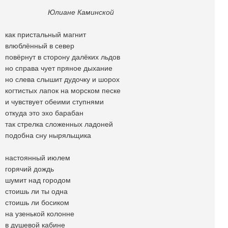
Юлиане Каминской
как пристальный магнит
влюблённый в север
повёрнут в сторону далёких льдов
но справа чует пряное дыхание
но слева слышит дудочку и шорох
когтистых лапок на морском песке
и чувствует обеими ступнями
откуда это эхо барабан
так стрелка сложенных ладоней
подобна сну ныряльщика
настоянный июлем
горячий дождь
шумит над городом
стоишь ли ты одна
стоишь ли босиком
на узенькой колонне
в душевой кабине