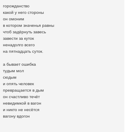
горожданство
какой у него стороны
он омоним
в котором значенья равны
чтоб задёрнуть завесь
завести за куток
ненадолго всего
на пятнадцать суток.
а бывает ошибка
тудым мол
сюдым
и опять человек
превращается в дым
он счастливо течёт
невидимкой в вагон
и никто не несётся
вагону вдогон