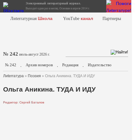
Электронный литературный журнал.
Выходит один раз в месяц. Основан в апреле 2014 г.
Школа
канал
Лиterraтурная
YouTube
Партнеры
№ 242
июль-август 2026 г.
№ 242
Архив номеров
Редакция
Издательство
.
.
.
Лиterraтура
»
Поэзия
» Ольга Аникина. ТУДА И ИДУ
Ольга Аникина. ТУДА И ИДУ
Редактор: Сергей Баталов