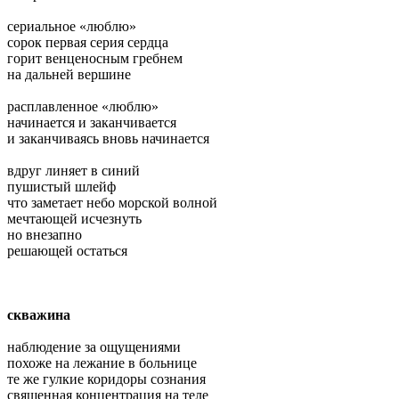
сериальное «люблю»
сорок первая серия сердца
горит венценосным гребнем
на дальней вершине
расплавленное «люблю»
начинается и заканчивается
и заканчиваясь вновь начинается
вдруг линяет в синий
пушистый шлейф
что заметает небо морской волной
мечтающей исчезнуть
но внезапно
решающей остаться
скважина
наблюдение за ощущениями
похоже на лежание в больнице
те же гулкие коридоры сознания
священная концентрация на теле