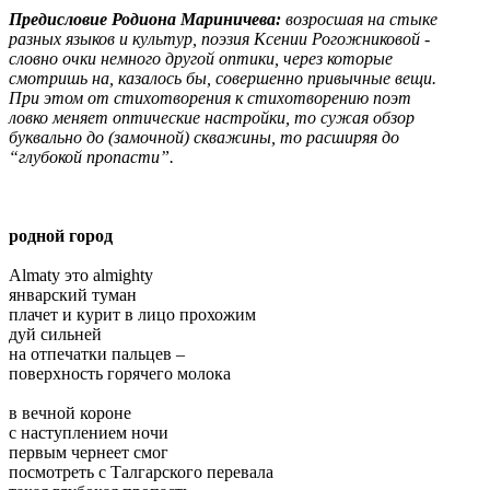
Предисловие Родиона Мариничева:
возросшая на стыке
разных языков и культур, поэзия Ксении Рогожниковой -
словно очки немного другой оптики, через которые
смотришь на, казалось бы, совершенно привычные вещи.
При этом от стихотворения к стихотворению поэт
ловко меняет оптические настройки, то сужая обзор
буквально до (замочной) скважины, то расширяя до
“глубокой пропасти”.
родной город
Almaty это almighty
январский туман
плачет и курит в лицо прохожим
дуй сильней
на отпечатки пальцев –
поверхность горячего молока
в вечной короне
с наступлением ночи
первым чернеет смог
посмотреть с Талгарского перевала