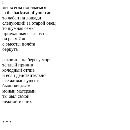
i
мы всегда попадаемся
in the backseat of your car
то чабан на лошади
следующий за отарой овец
то шумная семья
приехавшая взглянуть
на реку Или
с высоты полёта
беркута
ii
раковина на берегу моря
тёплый прилив
холодный отлив
и если действительно
все живые существа
были когда-то
моими матерями
ты был самой
нежной из них
* * *