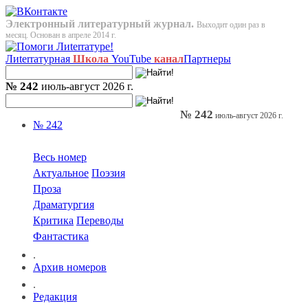
Электронный литературный журнал.
Выходит один раз в
месяц. Основан в апреле 2014 г.
Лиterraтурная
Школа
YouTube
канал
Партнеры
№ 242
июль-август 2026 г.
№ 242
июль-август 2026 г.
№ 242
Весь номер
Актуальное
Поэзия
Проза
Драматургия
Критика
Переводы
Фантастика
.
Архив номеров
.
Редакция