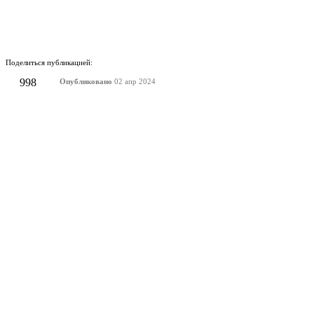
Поделиться публикацией:
998
Опубликовано
02 апр 2024
КОНКУРСЫ И ПРЕМИИ
АФИША
Наверх ↑
© 2014-2026 ИД Лиterraтура
Правовая информация
Владелец - Наталья Комелькова
Авторизация
ВХОД НА САЙТ
Зарегистрироваться