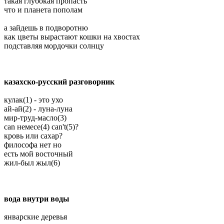
такая глубокая пропасть
что и планета пополам
а зайдешь в подворотню
как цветы вырастают кошки на хвостах
подставляя мордочки солнцу
казахско-русский разговорник
кулак(1) - это ухо
ай-ай(2) - луна-луна
мир-труд-масло(3)
сan немесе(4) can't(5)?
кровь или сахар?
философа нет но
есть мой восточный
жил-был жыл(6)
вода внутри воды
январские деревья