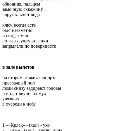
обводишь пальцем
замочную скважину –
вдруг хлынет вода
ключ всегда есть
бьёт незаметно
из-под земли
вот и лягушачьи лапки
запрыгали по поверхности
в зале вылетов
на втором этаже аэропорта
прозрачный пол
люди снизу задирают головы
и видят двуногих мух
увязших
в очереди к небу
1 –«Құлақ» - (каз.) - ухо
2 – «Ай» - (каз.) – месяц, луна