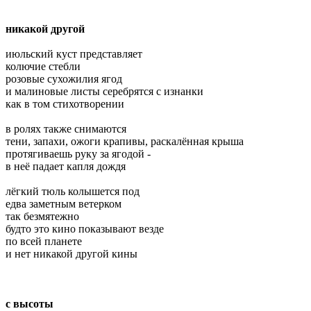
никакой другой
июльский куст представляет
колючие стебли
розовые сухожилия ягод
и малиновые листы серебрятся с изнанки
как в том стихотворении
в ролях также снимаются
тени, запахи, ожоги крапивы, раскалённая крыша
протягиваешь руку за ягодой -
в неё падает капля дождя
лёгкий тюль колышется под
едва заметным ветерком
так безмятежно
будто это кино показывают везде
по всей планете
и нет никакой другой кины
с
высоты