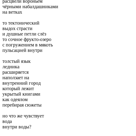
расцвели вороньем
чёрными набалдашниками
на ветках
то тектонический
выдох страсти
и душные петли слёз
то сочное фрукто-озеро
с погружением в мякоть
пульсацией внутри
толстый язык
ледника
расширяется
наползает на
внутренний город
который лежит
укрытый книгами
как одеялом
перебирая сюжеты
но что же чувствует
вода
внутри воды?