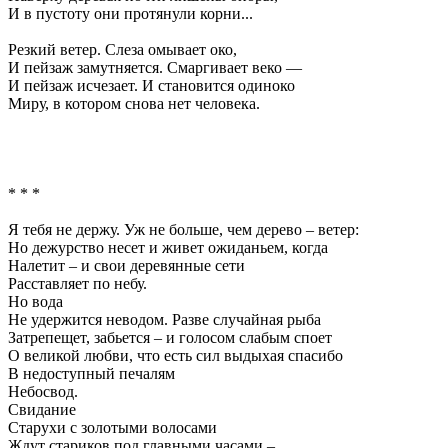
И в пустоту они протянули корни...
Резкий ветер. Слеза омывает око,
И пейзаж замутняется. Смаргивает веко —
И пейзаж исчезает. И становится одиноко
Миру, в котором снова нет человека.
* * *
Я тебя не держу. Уж не больше, чем дерево – ветер:
Но дежурство несет и живет ожиданьем, когда
Налетит – и свои деревянные сети
Расставляет по небу.
Но вода
Не удержится неводом. Разве случайная рыба
Затрепещет, забьется – и голосом слабым споет
О великой любви, что есть сил выдыхая спасибо
В недоступный печалям
Небосвод.
Свидание
Старухи с золотыми волосами
Ждут стариков под главными часами –