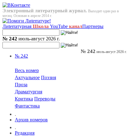
Электронный литературный журнал.
Выходит один раз в
месяц. Основан в апреле 2014 г.
Лиterraтурная
Школа
YouTube
канал
Партнеры
№ 242
июль-август 2026 г.
№ 242
июль-август 2026 г.
№ 242
Весь номер
Актуальное
Поэзия
Проза
Драматургия
Критика
Переводы
Фантастика
.
Архив номеров
.
Редакция