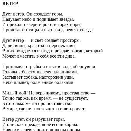
ВЕТЕР
Дует ветер. Он созидает горы,
Надувает небо и поднимает звезды.
И приходят звери и роют в горах норы,
Прилетают птицы и вьют на деревьях гнезда.
Дует ветер — и свет создает просторы,
Дали, виды, красоты и перспективы.
В них рождается взгляд и рождает орган, который
Может вместить в себя все эти дива.
Приплывают рыбы и стоят в воде, обернувши
Головы к берегу, шевеля плавниками.
Застывает собака, насторожив уши.
Небо плывет, облаченное облаками.
Милый мой! Не верь никому, пространство —
Точно так же, как время, — не существует.
Это только мечта про постоянство
В мире, где нет постоянства и ветер дует.
Ветер дует, он разрушает горы.
И они, как прежде, воле его покорны.
Наверху деревья почти лишены опоры,