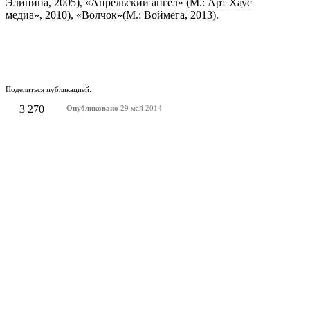
Элинина, 2005), «Апрельский ангел» (М.: Арт Хаус
медиа», 2010), «Волчок»(М.: Воймега, 2013).
Поделиться публикацией:
3 270
Опубликовано
29 май 2014
КОНКУРСЫ И ПРЕМИИ
АФИША
Наверх ↑
© 2014-2026 ИД Лиterraтура
Правовая информация
Владелец - Наталья Комелькова
Авторизация
ВХОД НА САЙТ