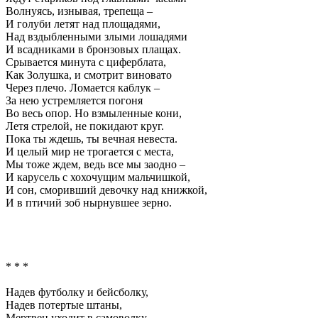
Волнуясь, изнывая, трепеща –
И голуби летят над площадями,
Над вздыбленными злыми лошадями
И всадниками в бронзовых плащах.
Срывается минута с циферблата,
Как Золушка, и смотрит виновато
Через плечо. Ломается каблук –
За нею устремляется погоня
Во весь опор. Но взмыленные кони,
Летя стрелой, не покидают круг.
Пока ты ждешь, ты вечная невеста.
И целый мир не трогается с места,
Мы тоже ждем, ведь все мы заодно –
И карусель с хохочущим мальчишкой,
И сон, сморивший девочку над книжкой,
И в птичий зоб нырнувшее зерно.
* * *
Надев футболку и бейсболку,
Надев потертые штаны,
Мертвец уходит в самоволку.