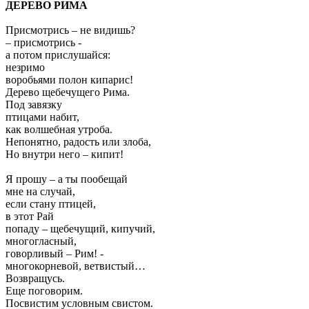
ДЕРЕВО РИМА
Присмотрись – не видишь?
– присмотрись -
а потом прислушайся:
незримо
воробьями полон кипарис!
Дерево щебечущего Рима.
Под завязку
птицами набит,
как волшебная утроба.
Непонятно, радость или злоба,
Но внутри него – кипит!
Я прошу – а ты пообещай
мне на случай,
если стану птицей,
в этот Рай
попаду – щебечущий, кипучий,
многогласный,
говорливый – Рим! -
многокорневой, ветвистый…
Возвращусь.
Еще поговорим.
Посвистим условным свистом.