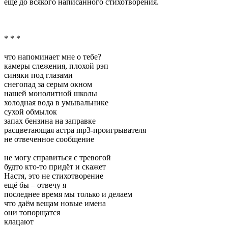
ещё до всякого написанного стихотворения.
* * *
что напоминает мне о тебе?
камеры слежения, плохой рэп
синяки под глазами
снегопад за серым окном
нашей монолитной школы
холодная вода в умывальнике
сухой обмылок
запах бензина на заправке
расцветающая астра mp3-проигрывателя
не отвеченное сообщение
не могу справиться с тревогой
будто кто-то придёт и скажет
Настя, это не стихотворение
ещё бы – отвечу я
последнее время мы только и делаем
что даём вещам новые имена
они топорщатся
клацают