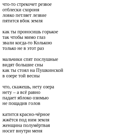
что-то стрекочет резвое
отблески схороня
ловко петляет лезвие
пятится вбок земля
как ты проносишь горькое
так чтобы мимо глаз
звали когда-то Колькою
только не в этот раз
мальчики спят послушные
видят большие сны
как ты стоял на Пушкинской
в озере той весны
что, скажешь, нету озера
нету – а всё равно
падает яблоко озимью
не пощадив голов
катится красно-чёрное
жжётся под ним земля
женщина полумёртвая
носит внутри меня