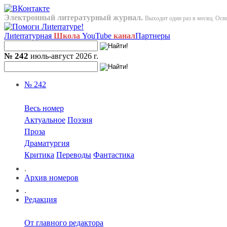
Электронный литературный журнал.
Выходит один раз в месяц. Осно
Лиterraтурная
Школа
YouTube
канал
Партнеры
№ 242
июль-август 2026 г.
№ 242
Весь номер
Актуальное
Поэзия
Проза
Драматургия
Критика
Переводы
Фантастика
.
Архив номеров
.
Редакция
От главного редактора