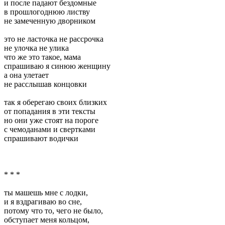
и после падают бездомные
в прошлогоднюю листву
не замеченную дворником
это не ласточка не рассрочка
не улочка не улика
что же это такое, мама
спрашиваю я синюю женщину
а она улетает
не расслышав концовки
так я оберегаю своих близких
от попадания в эти тексты
но они уже стоят на пороге
с чемоданами и свертками
спрашивают водички
* * *
ты машешь мне с лодки,
и я вздрагиваю во сне,
потому что то, чего не было,
обступает меня кольцом,