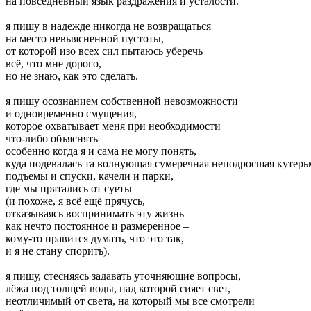
на повседневный язык раздражения и усталости.
я пишу в надежде никогда не возвращаться
на место невыясненной пустоты,
от которой изо всех сил пытаюсь уберечь
всё, что мне дорого,
но не знаю, как это сделать.
я пишу осознанием собственной невозможности
и одновременно смущения,
которое охватывает меня при необходимости
что-либо объяснять –
особенно когда я и сама не могу понять,
куда подевалась та волнующая сумеречная неподросшая кутерь
подъемы и спуски, качели и парки,
где мы прятались от суеты
(и похоже, я всё ещё прячусь,
отказываясь воспринимать эту жизнь
как нечто постоянное и размеренное –
кому-то нравится думать, что это так,
и я не стану спорить).
я пишу, стесняясь задавать уточняющие вопросы,
лёжа под толщей воды, над которой сияет свет,
неотличимый от света, на который мы все смотрели