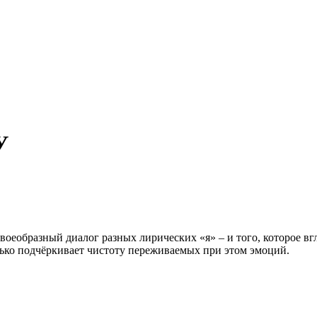
У
оеобразный диалог разных лирических «я» – и того, которое вгля
олько подчёркивает чистоту переживаемых при этом эмоций.