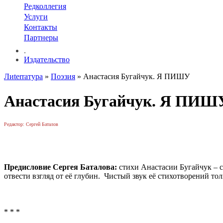
Редколлегия
Услуги
Контакты
Партнеры
.
Издательство
Лиterraтура
»
Поэзия
» Анастасия Бугайчук. Я ПИШУ
Анастасия Бугайчук. Я ПИШ
Редактор: Сергей Баталов
Предисловие Сергея Баталова:
стихи Анастасии Бугайчук – св
отвести взгляд от её глубин. Чистый звук её стихотворений т
* * *