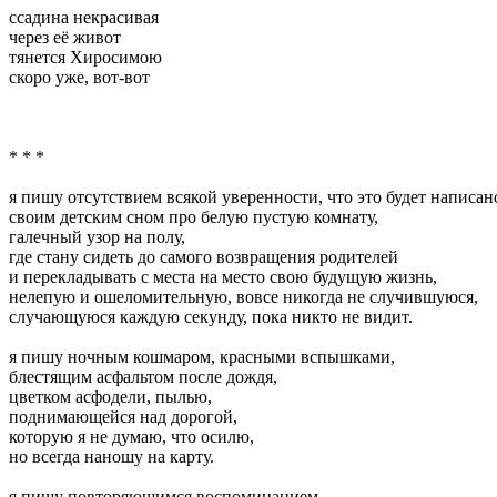
ссадина некрасивая
через её живот
тянется Хиросимою
скоро уже, вот-вот
* * *
я пишу отсутствием всякой уверенности, что это будет написан
своим детским сном про белую пустую комнату,
галечный узор на полу,
где стану сидеть до самого возвращения родителей
и перекладывать с места на место свою будущую жизнь,
нелепую и ошеломительную, вовсе никогда не случившуюся,
случающуюся каждую секунду, пока никто не видит.
я пишу ночным кошмаром, красными вспышками,
блестящим асфальтом после дождя,
цветком асфодели, пылью,
поднимающейся над дорогой,
которую я не думаю, что осилю,
но всегда наношу на карту.
я пишу повторяющимся воспоминанием,