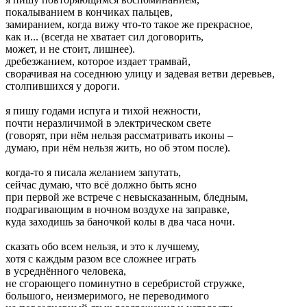
покалыванием в кончиках пальцев,
замиранием, когда вижу что-то такое же прекрасное,
как и... (всегда не хватает сил договорить,
может, и не стоит, лишнее).
дребезжанием, которое издает трамвай,
сворачивая на соседнюю улицу и задевая ветви деревьев,
столпившихся у дороги.
я пишу годами испуга и тихой нежности,
почти неразличимой в электрическом свете
(говорят, при нём нельзя рассматривать иконы –
думаю, при нём нельзя жить, но об этом после).
когда-то я писала желанием запутать,
сейчас думаю, что всё должно быть ясно
при первой же встрече с невысказанным, бледным,
подрагивающим в ночном воздухе на заправке,
куда заходишь за баночкой колы в два часа ночи.
сказать обо всем нельзя, и это к лучшему,
хотя с каждым разом все сложнее играть
в усреднённого человека,
не сгорающего поминутно в серебристой стружке,
большого, неизмеримого, не переводимого