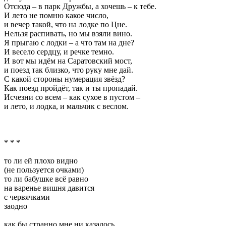
Отсюда – в парк Дружбы, а хочешь – к тебе.
И лето не помню какое число,
и вечер такой, что на лодке по Цне.
Нельзя распивать, но мы взяли вино.
Я прыгаю с лодки – а что там на дне?
И весело сердцу, и речке темно.
И вот мы идём на Саратовский мост,
и поезд так близко, что руку мне дай.
С какой стороны нумерация звёзд?
Как поезд пройдёт, так и ты пропадай.
Исчезни со всем – как сухое в пустом –
и лето, и лодка, и мальчик с веслом.
* * *
то ли ей плохо видно
(не пользуется очками)
то ли бабушке всё равно
на варенье вишня давится
с червячками
заодно
как бы странно мне ни казалось