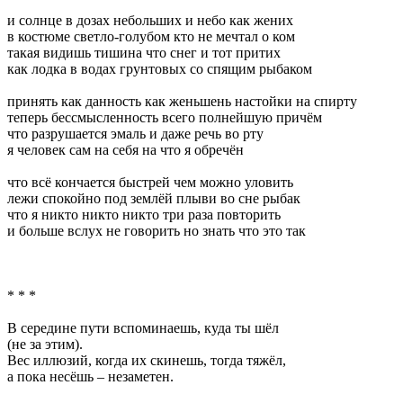
и солнце в дозах небольших и небо как жених
в костюме светло-голубом кто не мечтал о ком
такая видишь тишина что снег и тот притих
как лодка в водах грунтовых со спящим рыбаком
принять как данность как женьшень настойки на спирту
теперь бессмысленность всего полнейшую причём
что разрушается эмаль и даже речь во рту
я человек сам на себя на что я обречён
что всё кончается быстрей чем можно уловить
лежи спокойно под землёй плыви во сне рыбак
что я никто никто никто три раза повторить
и больше вслух не говорить но знать что это так
* * *
В середине пути вспоминаешь, куда ты шёл
(не за этим).
Вес иллюзий, когда их скинешь, тогда тяжёл,
а пока несёшь – незаметен.