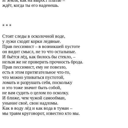
И земля, как на вырост платье –
ждёт, когда ты его наденешь.
* * *
Стоят следы в осколочной воде,
у лужи сходят корки ледяные.
Прав пессимист – в возникшей пустоте
он видит смысл, не то что остальные.
И бьётся лёд, как билось бы стекло, –
нельзя же не проверить прочность брода.
Прав пессимист, ему не повезло,
есть в этом притягательное что-то,
что можно упиваться пустотой,
ломать и разрушать себя, поскольку
и это тоже значит быть собой,
не вам судить о целом по осколку.
И ближе, чем чужой самообман,
уныние своё, свои надломы.
Как в воду лёд и как вода в туман –
мы травм круговорот, известно кто мы.