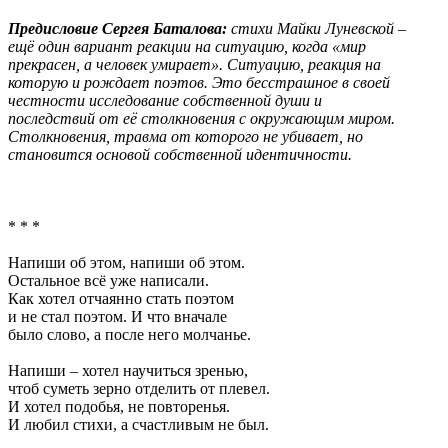
Предисловие Сергея Баталова:
стихи Майки Луневской –
ещё один вариант реакции на ситуацию, когда «мир
прекрасен, а человек умирает». Ситуацию, реакция на
которую и рождает поэтов. Это бесстрашное в своей
честности исследование собственной души и
последствий от её столкновения с окружающим миром.
Столкновения, травма от которого не убивает, но
становится основой собственной идентичности.
* * *
Напиши об этом, напиши об этом.
Остальное всё уже написали.
Как хотел отчаянно стать поэтом
и не стал поэтом. И что вначале
было слово, а после него молчанье.
Напиши – хотел научиться зренью,
чтоб суметь зерно отделить от плевел.
И хотел подобья, не повторенья.
И любил стихи, а счастливым не был.