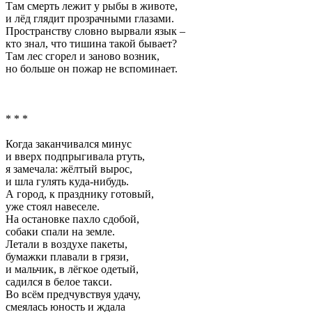
Там смерть лежит у рыбы в животе,
и лёд глядит прозрачными глазами.
Пространству словно вырвали язык –
кто знал, что тишина такой бывает?
Там лес сгорел и заново возник,
но больше он пожар не вспоминает.
* * *
Когда заканчивался минус
и вверх подпрыгивала ртуть,
я замечала: жёлтый вырос,
и шла гулять куда-нибудь.
А город, к празднику готовый,
уже стоял навеселе.
На остановке пахло сдобой,
собаки спали на земле.
Летали в воздухе пакеты,
бумажки плавали в грязи,
и мальчик, в лёгкое одетый,
садился в белое такси.
Во всём предчувствуя удачу,
смеялась юность и ждала