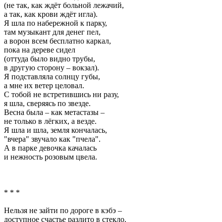
(не так, как ждёт больной лежачий,
а так, как крови ждёт игла).
Я шла по набережной к парку,
там музыкант для денег пел,
а ворон всем бесплатно каркал,
пока на дереве сидел
(оттуда было видно трубы,
в другую сторону – вокзал).
Я подставляла солнцу губы,
а мне их ветер целовал.
С тобой не встретившись ни разу,
я шла, сверяясь по звезде.
Весна была – как метастазы –
не только в лёгких, а везде.
Я шла и шла, земля кончалась,
"вчера" звучало как "пчела".
А в парке девочка качалась
и нежность розовым цвела.
* * *
Нельзя не зайти по дороге в кэбэ –
доступное счастье разлито в стекло.