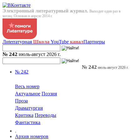
Электронный литературный журнал.
Выходит один раз в
месяц. Основан в апреле 2014 г.
Лиterraтурная
Школа
YouTube
канал
Партнеры
№ 242
июль-август 2026 г.
№ 242
июль-август 2026 г.
№ 242
Весь номер
Актуальное
Поэзия
Проза
Драматургия
Критика
Переводы
Фантастика
.
Архив номеров