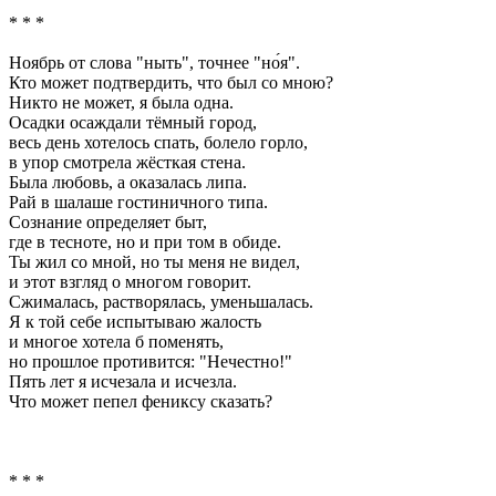
* * *
Ноябрь от слова "ныть", точнее "но́я".
Кто может подтвердить, что был со мною?
Никто не может, я была одна.
Осадки осаждали тёмный город,
весь день хотелось спать, болело горло,
в упор смотрела жёсткая стена.
Была любовь, а оказалась липа.
Рай в шалаше гостиничного типа.
Сознание определяет быт,
где в тесноте, но и при том в обиде.
Ты жил со мной, но ты меня не видел,
и этот взгляд о многом говорит.
Сжималась, растворялась, уменьшалась.
Я к той себе испытываю жалость
и многое хотела б поменять,
но прошлое противится: "Нечестно!"
Пять лет я исчезала и исчезла.
Что может пепел фениксу сказать?
* * *