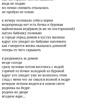
вида не подаю
но пенки снимать отказалась
не пробую не плюю
к вечеру поливали себя и корни
водопровода нет есть бочка и буровая
майонезным ведёрком (я же не посторонний)
нагую бабушку поливаю
в городе перед домом в кустах малины
вдруг кто увидит но бабушке наплевать
как говорится жизнь оказалась длинной
теперь-то чего скрывать
я раздеваюсь за домом
везде соседи
сразу неловко потом веселюсь с водой
горячей из бочки холодной из буровой
вдруг кто увидит уже не волнуюсь этим
стыд с меня что ли смылся волной в ведре
вечером летним видится в новом свете
родинка на бедре
родина во дворе
ягодное варе...