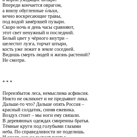
Впереди кончается оврагом,
а внизу обугленные о́льхи,
вечно воскресающие тра́вы,
под водой замёрзшей пузыри.
Скоро ночь и день часы сравняют,
этот свет ненужный и последний.
Белый цвет у чёрного внутри –
шелестит лузга, торчат штыри,
кость уже лежит в земле соседней.
Видишь смерть людей и жизнь растений?
Не смотри.
* * *
Переизбыток леса, немыслима асфиксия.
Никто не окликнет и не предъявит лика.
Дальше-то что? Дальше опять Россия –
красный солдатик, синяя ежевика.
Воздух стоит – мы ноги ему связали.
В деревянных одеждах смиренны братья.
Тёмные круги под голубыми глазами
неба. По справедливости не поделишь.