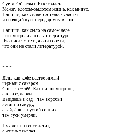
Суета. Об этом в Екклезиасте.
Между вдохом-выдохом жизнь, как минус.
Напиши, как сильно хотелось счастья
и горящий куст перед домом вырос.
Напиши, как было на самом деле,
что смотрели ангелы с верхотуры.
Что писал стихи, а они горели,
что они не стали литературой.
* * *
День как кофе растворимый,
чёрный с сахаром.
Снег с землёй. Как ни посмотришь,
снова сумерки.
Выйдешь в сад – там воробьи
летят на сакуру,
а зайдёшь в пустой сенник –
там гуси умерли.
Пух летит и снег летит,
а жизнь тяжёлая