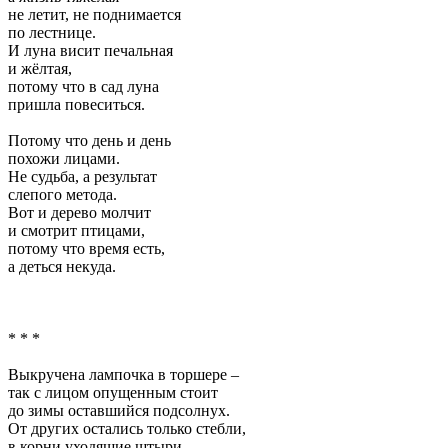
не летит, не поднимается
по лестнице.
И луна висит печальная
и жёлтая,
потому что в сад луна
пришла повеситься.
Потому что день и день
похожи лицами.
Не судьба, а результат
слепого метода.
Вот и дерево молчит
и смотрит птицами,
потому что время есть,
а деться некуда.
* * *
Выкручена лампочка в торшере –
так с лицом опущенным стоит
до зимы оставшийся подсолнух.
От других остались только стебли,
в корни уходящие штыри.