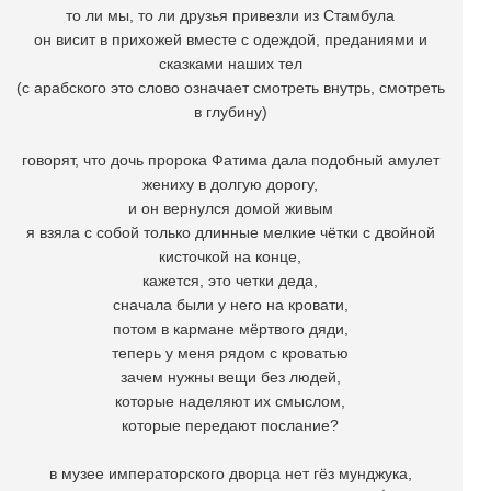
то ли мы, то ли друзья привезли из Стамбула
он висит в прихожей вместе с одеждой, преданиями и
сказками наших тел
(с арабского это слово означает смотреть внутрь, смотреть
в глубину)
говорят, что дочь пророка Фатима дала подобный амулет
жениху в долгую дорогу,
и он вернулся домой живым
я взяла с собой только длинные мелкие чётки с двойной
кисточкой на конце,
кажется, это четки деда,
сначала были у него на кровати,
потом в кармане мёртвого дяди,
теперь у меня рядом с кроватью
зачем нужны вещи без людей,
которые наделяют их смыслом,
которые передают послание?
в музее императорского дворца нет гёз мунджука,