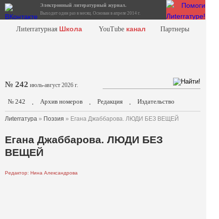
Электронный литературный журнал.
Выходит один раз в месяц. Основан в апреле 2014 г.
Школа
канал
Лиterraтурная
YouTube
Партнеры
№ 242
июль-август 2026 г.
№ 242
Архив номеров
Редакция
Издательство
.
.
.
Лиterraтура
»
Поэзия
» Егана Джаббарова. ЛЮДИ БЕЗ ВЕЩЕЙ
Егана Джаббарова. ЛЮДИ БЕЗ
ВЕЩЕЙ
Редактор: Нина Александрова