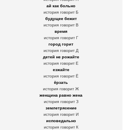
ай как больно
история говорит Б
будущее бежит
история говорит В
время
история говорит Г
город горит
история говорит Д
детей не рожайте
история говорит Е
езжайте
история говорит Ё
ёрзать
история говорит Ж
женщина равно жена
история говорит З
землетрясение
история говорит И
исповедально
история говорит К