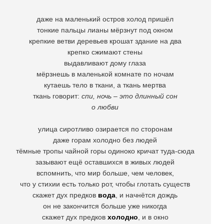
даже на маленький остров холод пришёл
тонкие пальцы лианы мёрзнут под окном
крепкие ветви деревьев крошат здание на два
крепко сжимают стены
выдавливают дому глаза
мёрзнешь в маленькой комнате по ночам
кутаешь тело в ткани, а ткань мертва
ткань говорит:
спи, ночь – это длинный сон
о любви
улица сиротливо озирается по сторонам
даже горам холодно без людей
тёмные тропы чайной горы одиноко кричат туда-сюда
зазывают ещё оставшихся в живых людей
вспомнить, что мир больше, чем человек,
что у стихии есть только рот, чтобы глотать существ
скажет дух предков
вода
, и начнётся дождь
он не закончится больше уже никогда
скажет дух предков
холодно
, и в окно