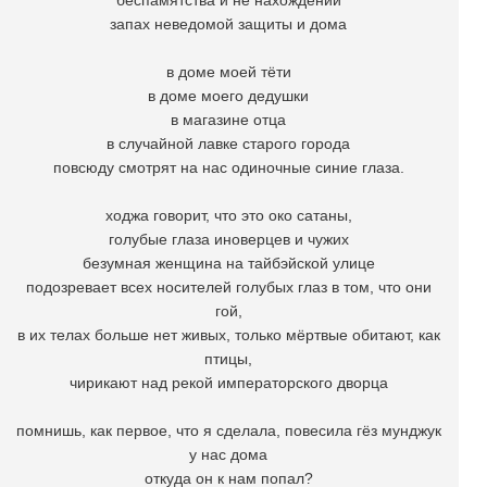
беспамятства и не нахождений
запах неведомой защиты и дома
в доме моей тёти
в доме моего дедушки
в магазине отца
в случайной лавке старого города
повсюду смотрят на нас одиночные синие глаза.
ходжа говорит, что это око сатаны,
голубые глаза иноверцев и чужих
безумная женщина на тайбэйской улице
подозревает всех носителей голубых глаз в том, что они
гой,
в их телах больше нет живых, только мёртвые обитают, как
птицы,
чирикают над рекой императорского дворца
помнишь, как первое, что я сделала, повесила гёз мунджук
у нас дома
откуда он к нам попал?