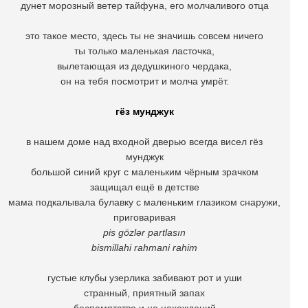
дунет морозный ветер тайфуна, его молчаливого отца
это такое место, здесь ты не значишь совсем ничего
ты только маленькая ласточка,
вылетающая из дедушкиного чердака,
он на тебя посмотрит и молча умрёт.
гёз мунджук
в нашем доме над входной дверью всегда висел гёз
мунджук
большой синий круг с маленьким чёрным зрачком
защищал ещё в детстве
мама подкалывала булавку с маленьким глазиком снаружи,
приговаривая
pis gözlər partlasın
bismillahi rahmani rahim
густые клубы узерлика забивают рот и уши
странный, приятный запах