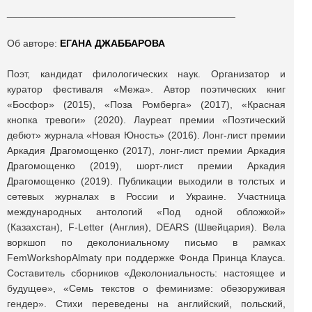
_________________________________________
Об авторе:
ЕГАНА ДЖАББАРОВА
Поэт, кандидат филологических наук. Организатор и
куратор фестиваля «Межа». Автор поэтических книг
«Босфор» (2015), «Поза Ромберга» (2017), «Красная
кнопка тревоги» (2020). Лауреат премии «Поэтический
дебют» журнала «Новая Юность» (2016). Лонг-лист премии
Аркадия Драгомощенко (2017), лонг-лист премии Аркадия
Драгомощенко (2019), шорт-лист премии Аркадия
Драгомощенко (2019). Публикации выходили в толстых и
сетевых журналах в России и Украине. Участница
международных антологий «Под одной обложкой»
(Казахстан), F-Letter (Англия), DEARS (Швейцария). Вела
воркшоп по деколониальному письмо в рамках
FemWorkshopAlmaty при поддержке Фонда Принца Клауса.
Составитель сборников «Деколониальность: настоящее и
будущее», «Семь текстов о феминизме: обезоруживая
гендер». Стихи переведены на английский, польский,