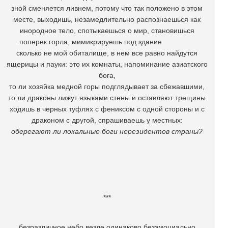
зной сменяется ливнем, потому что так положено в этом
месте, выходишь, незамедлительно распознаешься как
инородное тело, спотыкаешься о мир, становишься
поперек горла, мимикрируешь под здание
сколько не мой обиталище, в нем все равно найдутся
ящерицы и пауки: это их комнаты, напоминание азиатского
бога,
то ли хозяйка медной горы подглядывает за сбежавшими,
то ли драконы лижут языками стены и оставляют трещины
ходишь в черных туфлях с фениксом с одной стороны и с
драконом с другой, спрашиваешь у местных:
оберегают ли локальные боги нерезидентов страны?
***
безразличное небо везде одинаково безэмоциально