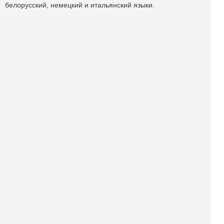
белорусский, немецкий и итальянский языки.
Поделиться публикацией:
2 845
Опубликовано
31 дек 2022
КОНКУРСЫ И ПРЕМИИ
АФИША