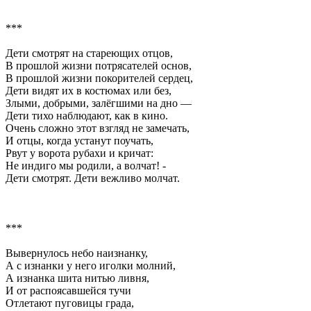
***
Дети смотрят на стареющих отцов,
В прошлой жизни потрясателей основ,
В прошлой жизни покорителей сердец,
Дети видят их в костюмах или без,
Злыми, добрыми, залёгшими на дно —
Дети тихо наблюдают, как в кино.
Очень сложно этот взгляд не замечать,
И отцы, когда устанут поучать,
Рвут у ворота рубахи и кричат:
Не индиго мы родили, а волчат! -
Дети смотрят. Дети вежливо молчат.
***
Вывернулось небо наизнанку,
А с изнанки у него иголки молний,
А изнанка шита нитью ливня,
И от распоясавшейся тучи
Отлетают пуговицы града,