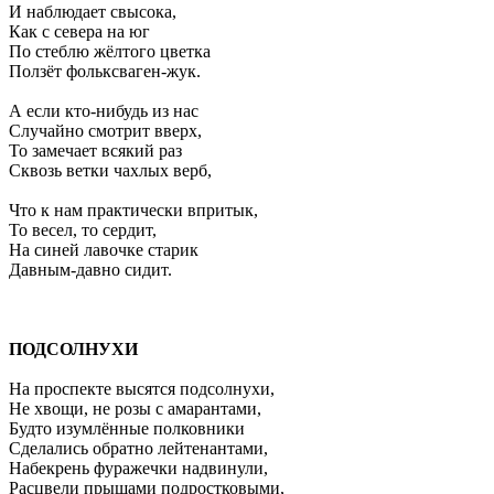
И наблюдает свысока,
Как с севера на юг
По стеблю жёлтого цветка
Ползёт фольксваген-жук.
А если кто-нибудь из нас
Случайно смотрит вверх,
То замечает всякий раз
Сквозь ветки чахлых верб,
Что к нам практически впритык,
То весел, то сердит,
На синей лавочке старик
Давным-давно сидит.
ПОДСОЛНУХИ
На проспекте высятся подсолнухи,
Не хвощи, не розы с амарантами,
Будто изумлённые полковники
Сделались обратно лейтенантами,
Набекрень фуражечки надвинули,
Расцвели прыщами подростковыми,