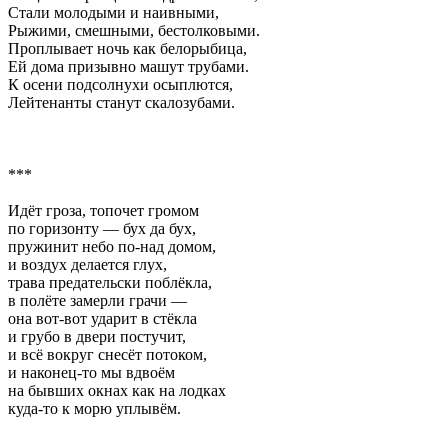
Стали молодыми и наивными,
Рыжими, смешными, бестолковыми.
Проплывает ночь как белорыбица,
Ей дома призывно машут трубами.
К осени подсолнухи осыплются,
Лейтенанты станут скалозубами.
***
Идёт гроза, топочет громом
по горизонту — бух да бух,
пружинит небо по-над домом,
и воздух делается глух,
трава предательски поблёкла,
в полёте замерли грачи —
она вот-вот ударит в стёкла
и грубо в двери постучит,
и всё вокруг снесёт потоком,
и наконец-то мы вдвоём
на бывших окнах как на лодках
куда-то к морю уплывём.