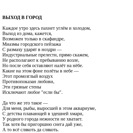
ВЫХОД В ГОРОД
Каждое утро здесь пахнет углём и холодом,
Выход из дома, кажется,
Возможен только в скафандре,
Миазмы городского пейзажа
С размаху ударят в ноздри —
Индустриальные прелести, прямо скажем,
Не располагают к пребыванию возле,
Но после себя оставляют налёт на нёбе.
Какие на этом фоне полёты в небе —
Этот промозглый воздух
Противопоказан любови,
Эти грязные стены
Исключают любое "если бы".
Да что же это такое —
Для меня, рыбы, выросшей в этом аквариуме,
С детства плавающей в здешней хмари,
У родного города нежности не хватает.
Так хотя бы пригоршню снега дай уже,
А то всё слякоть да слякоть.