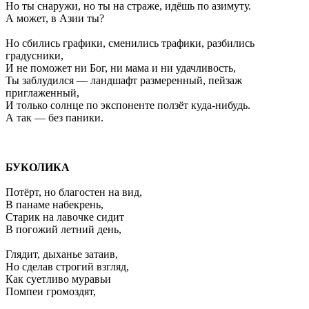
Но ты снаружи, но ты на страже, идёшь по азимуту.
А может, в Азии ты?
Но сбились графики, сменились трафики, разбились
градусники,
И не поможет ни Бог, ни мама и ни удачливость,
Ты заблудился — ландшафт размеренный, пейзаж
приглаженный,
И только солнце по экспоненте ползёт куда-нибудь.
А так — без паники.
БУКОЛИКА
Потёрт, но благостен на вид,
В панаме набекрень,
Старик на лавочке сидит
В погожий летний день,
Глядит, дыханье затаив,
Но сделав строгий взгляд,
Как суетливо муравьи
Помпеи громоздят,