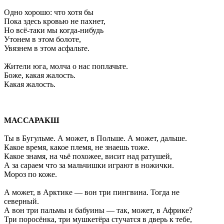
Одно хорошо: что хотя бы
Пока здесь кровью не пахнет,
Но всё-таки мы когда-нибудь
Утонем в этом болоте,
Увязнем в этом асфальте.
Жители юга, молча о нас поплачьте.
Боже, какая жалость.
Какая жалость.
МАССАРАКШ
Ты в Бугульме. А может, в Польше. А может, дальше.
Какое время, какое племя, не знаешь тоже.
Какое знамя, на чьё похожее, висит над ратушей,
А за сараем что за мальчишки играют в ножички.
Мороз по коже.
А может, в Арктике — вон три пингвина. Тогда не
северный.
А вон три пальмы и бабуины — так, может, в Африке?
Три поросёнка, три мушкетёра стучатся в дверь к тебе,