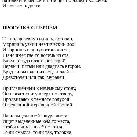
Затолкает в мешок и потащит по наледи волоком.
И вот это надолго.
ПРОГУЛКА С ГЕРОЕМ
Ты под деревом сидишь, остолоп,
Морщишь узкий неэпический лоб,
И корпишь над пустотою листа,
Шанс имея где-то восемь из ста.
Вдруг оттуда возникает герой,
Первый, пятый или двадцать второй,
Вряд ли выходец из рода людей —
Древоточец или так, муравей.
Приглашённый к неземному столу,
Он шагает снизу вверх по стволу,
Продвигаясь к темноте голубой
Отрешённой муравьиной тропой.
На невыделанной шкуре листа
Ищет выделенные кем-то места,
Чтобы вынуть из её полотна
То ли смысла, то ли так, толокна.