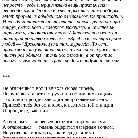
непросто - ведь инерция языка вещь практически
непреодолимая. Однако в некоторых текстах подборки
этот прорыв из обыденного в невозможное происходит.
И тогда читателю открываются новые границы мира
вокруг, сказочного и завораживающего: «Не успеешь
чирикнуть, как очередная зима
/ Затолкает в мешок и
потащит по наледи волоком», «Вряд ли выходец из рода
людей — / Древоточец или так, муравей». То есть
происходит не узнавание того, о чем читали уже сто
тысяч раз одними и теми же словами, а открытие
нового, о чем читатель раньше даже подумать не мог.
***
Не оглянешься, вот и зачахла сырая сирень,
Не очнёшься, а вот и стручки на поникших акациях,
Так и лето пройдёт как один неприкаянный день,
Привезёт тебя без остановок к назначенной станции.
И прощайте, вакации.
А очнёшься — деревьев решётки, тюрьма да сума,
А оглянешься — темень ощерится лагерным волком.
Не успеешь чирикнуть, как очередная зима