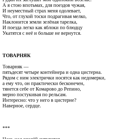
А я стою впотьмах, для поездов чужая,
И неуместный страх меня одолевает,
Что, от глухой тоски подрагивая мелко,
Наклонится земли зелёная тарелка,
И поезда легко как яблоки по блюдцу
Укатятся с неё и больше не вернутся.
ТОВАРНЯК
Товарняк —
пятьдесят четыре контейнера и одна цистерна.
Рядом с ним электрички носятся как недомерки,
а ему что, он практически бесконечен,
тянется себе от Комарово до Репино,
мерно постукивая по рельсам.
Интересно: что у него в цистерне?
Наверное, сердце.
***