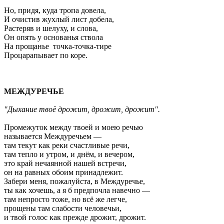
Но, придя, куда тропа довела,
И очистив жухлый лист добела,
Растеряв и шелуху, и слова,
Он опять у основанья ствола
На прощанье точка-точка-тире
Процарапывает по коре.
МЕЖДУРЕЧЬЕ
"Дыхание твоё дрожит, дрожит, дрожит".
Промежуток между твоей и моею речью
называется Междуречьем —
там текут как реки счастливые речи,
там тепло и утром, и днём, и вечером,
это край нечаянной нашей встречи,
он на равных обоим принадлежит.
Забери меня, пожалуйста, в Междуречье,
ты как хочешь, а я б предпочла навечно —
там непросто тоже, но всё же легче,
прощены там слабости человечьи,
и твой голос как прежде дрожит, дрожит.