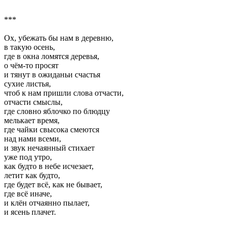
***
Ох, убежать бы нам в деревню,
в такую осень,
где в окна ломятся деревья,
о чём-то просят
и тянут в ожиданьи счастья
сухие листья,
чтоб к нам пришли слова отчасти,
отчасти смыслы,
где словно яблочко по блюдцу
мелькает время,
где чайки свысока смеются
над нами всеми,
и звук нечаянный стихает
уже под утро,
как будто в небе исчезает,
летит как будто,
где будет всё, как не бывает,
где всё иначе,
и клён отчаянно пылает,
и ясень плачет.