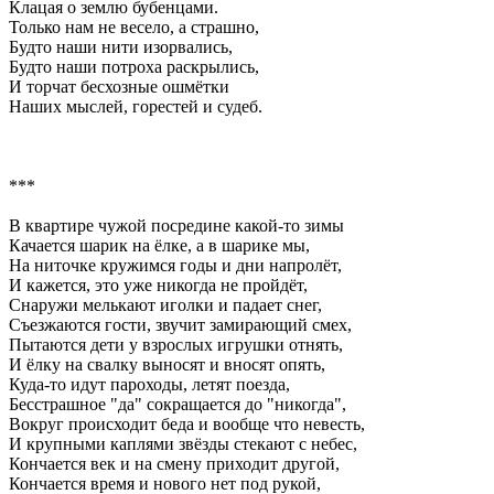
Клацая о землю бубенцами.
Только нам не весело, а страшно,
Будто наши нити изорвались,
Будто наши потроха раскрылись,
И торчат бесхозные ошмётки
Наших мыслей, горестей и судеб.
***
В квартире чужой посредине какой-то зимы
Качается шарик на ёлке, а в шарике мы,
На ниточке кружимся годы и дни напролёт,
И кажется, это уже никогда не пройдёт,
Снаружи мелькают иголки и падает снег,
Съезжаются гости, звучит замирающий смех,
Пытаются дети у взрослых игрушки отнять,
И ёлку на свалку выносят и вносят опять,
Куда-то идут пароходы, летят поезда,
Бесстрашное "да" сокращается до "никогда",
Вокруг происходит беда и вообще что невесть,
И крупными каплями звёзды стекают с небес,
Кончается век и на смену приходит другой,
Кончается время и нового нет под рукой,