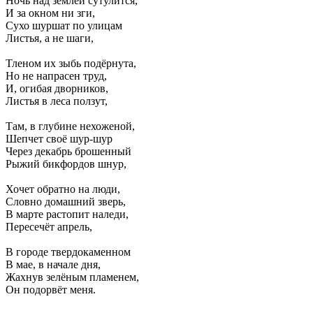
Ночь над землёй сутулится,
И за окном ни зги,
Сухо шуршат по улицам
Листья, а не шаги,
Тленом их зыбь подёрнута,
Но не напрасен труд,
И, огибая дворников,
Листья в леса ползут,
Там, в глубине нехоженой,
Шепчет своё шур-шур
Через декабрь брошенный
Рыжий бикфордов шнур,
Хочет обратно на люди,
Словно домашний зверь,
В марте растопит наледи,
Пересечёт апрель,
В городе твердокаменном
В мае, в начале дня,
Жахнув зелёным пламенем,
Он подорвёт меня.