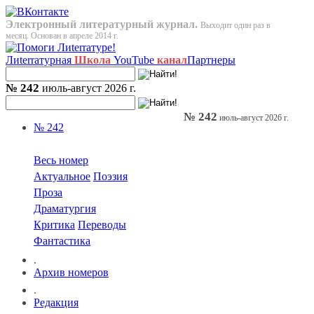
Электронный литературный журнал.
Выходит один раз в
месяц. Основан в апреле 2014 г.
Лиterraтурная
Школа
YouTube
канал
Партнеры
№ 242
июль-август 2026 г.
№ 242
июль-август 2026 г.
№ 242
Весь номер
Актуальное
Поэзия
Проза
Драматургия
Критика
Переводы
Фантастика
.
Архив номеров
.
Редакция