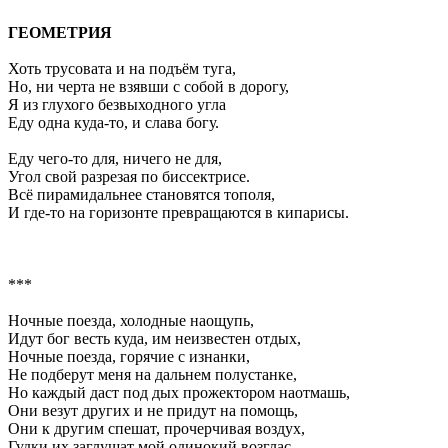
ГЕОМЕТРИЯ
Хоть трусовата и на подъём туга,
Но, ни черта не взявши с собой в дорогу,
Я из глухого безвыходного угла
Еду одна куда-то, и слава богу.
Еду чего-то для, ничего не для,
Угол свой разрезая по биссектрисе.
Всё пирамидальнее становятся тополя,
И где-то на горизонте превращаются в кипарисы.
***
Ночные поезда, холодные наощупь,
Идут бог весть куда, им неизвестен отдых,
Ночные поезда, горячие с изнанки,
Не подберут меня на дальнем полустанке,
Но каждый даст под дых прожектором наотмашь,
Они везут других и не придут на помощь,
Они к другим спешат, прочерчивая воздух,
Гудки их заглушат мой одинокий возглас.