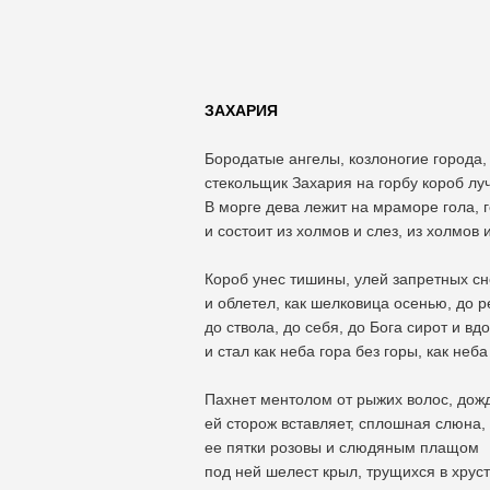
ЗАХАРИЯ
Бородатые ангелы, козлоногие города,
стекольщик Захария на горбу короб луч
В морге дева лежит на мраморе гола, 
и состоит из холмов и слез, из холмов и
Короб унес тишины, улей запретных сн
и облетел, как шелковица осенью, до р
до ствола, до себя, до Бога сирот и вд
и стал как неба гора без горы, как неба
Пахнет ментолом от рыжих волос, дож
ей сторож вставляет, сплошная слюна,
ее пятки розовы и слюдяным плащом
под ней шелест крыл, трущихся в хруст