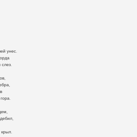
ей унес.
горда
 слез.
ов,
ебра,
ов
 гора.
дем,
 дебил,
 крыл.