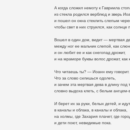
А когда сложил немоту к Гавриила стоп
из стекла родился верблюд и зверь Ио
и пошел он окна стеклить слепым чере
чтобы свет в них струился, как солнце 
Вошел в один дом, видит — мертвая де
между ног ее мальчик слепой, как слюн
и он любит ее и как снегопад дрожит,
и на мраморе буквы волос дрожат, как 
Что читаешь ты? — Иоанн ему говорит
Что за слово силишься одолеть,
и зачем эта мертвая дева в длину под 
словно выдоха клеть, с белым ангцем-
И берет их за руки, белых детей, и иду
в каналы и облака, в каналы и облака,
на холмы, где Захария плачет, где горо
и дети поют, невидимые пока.