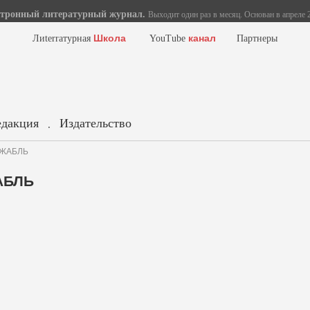
тронный литературный журнал.
Выходит один раз в месяц. Основан в апреле 2
Школа
канал
Лиterraтурная
YouTube
Партнеры
едакция
Издательство
.
ИЖАБЛЬ
АБЛЬ