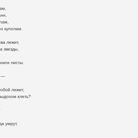
ам,
анн,
пам,
по куполам.
ва лежит,
а звезды,
книги листы.
. —
тобой лежит,
выдохом клеть?
т
да умрут,