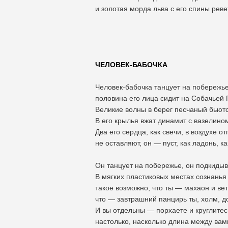
и золотая морда льва с его спины реве
ЧЕЛОВЕК-БАБОЧКА
Человек-бабочка танцует на побережье
половина его лица сидит на Собачьей
Великие волны в берег песчаный бьютс
В его крылья вжат динамит с вазелином
Два его сердца, как свечи, в воздухе о
не оставляют, он — пуст, как ладонь, ка
Он танцует на побережье, он подкидыва
В мягких пластиковых местах сознанья
такое возможно, что ты — махаон и вет
что — завтрашний панцирь ты, холм, д
И вы отдельны — порхаете и круглите
настолько, насколько длина между вам