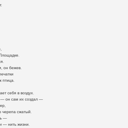
т.
,
 Площадке.
я.
, он бежев.
тпечатки
к птица.
ет себя в воздух.
 — он сам их создал —
ер,
о черепа сжатый.
сь —
и — нить жизни.