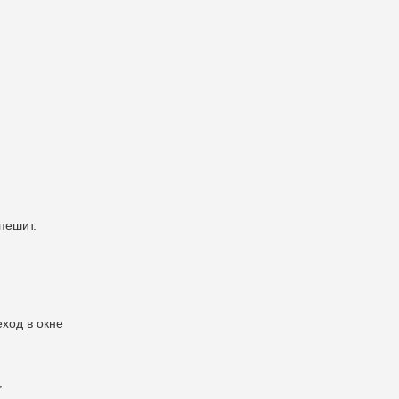
пешит.
еход в окне
.
,