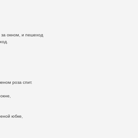
 за окном, и пешеход
ход.
леном роза спит.
 окне,
леной юбке,