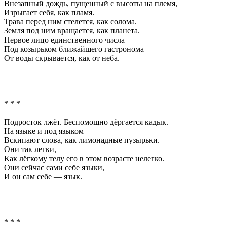
Внезапный дождь, пущенный с высоты на племя,
Изрыгает себя, как пламя.
Трава перед ним стелется, как солома.
Земля под ним вращается, как планета.
Первое лицо единственного числа
Под козырьком ближайшего гастронома
От воды скрывается, как от неба.
* * *
Подросток лжёт. Беспомощно дёргается кадык.
На языке и под языком
Вскипают слова, как лимонадные пузырьки.
Они так легки,
Как лёгкому телу его в этом возрасте нелегко.
Они сейчас сами себе языки,
И он сам себе — язык.
* * *