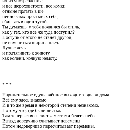
их из употребления;
и все шероховатости, все комки
отныне прятать в ки-
пенно злых простынях себя,
сбиваясь в один тугой.
Ты думаешь, у тебя появился бы стиль,
как у тех, кто все же туда поступил?
Поступь от этого не станет другой,
не измениться ширина плеч.
Лучше лечь
и подтягивать к животу,
как колени, колкую немоту.
* * *
Нарицательное одушевлённое выходит за двери дома.
Всё ему здесь знакомо
И в то же время в некоторой степени незнакомо,
Потому что, где были листья,
Там теперь сквозь листья местами белеет небо.
Взгляд доверчиво считывает перемены,
Потом недоверчиво пересчитывает перемены.