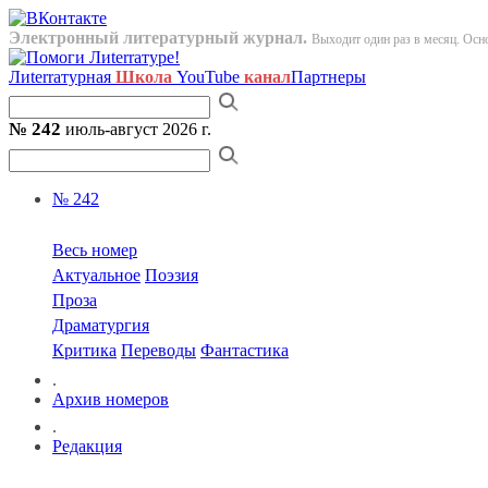
Электронный литературный журнал.
Выходит один раз в месяц. Осно
Лиterraтурная
Школа
YouTube
канал
Партнеры
№ 242
июль-август 2026 г.
№ 242
Весь номер
Актуальное
Поэзия
Проза
Драматургия
Критика
Переводы
Фантастика
.
Архив номеров
.
Редакция