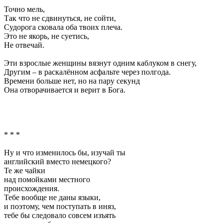
Точно мель,
Так что не сдвинуться, не сойти,
Судорога сковала оба твоих плеча.
Это не якорь, не суетись,
Не отвечай.
Эти взрослые женщины вязнут одним каблуком в снегу,
Другим – в раскалённом асфальте через полгода.
Времени больше нет, но на пару секунд
Она отворачивается и верит в Бога.
* * *
Ну и что изменилось бы, изучай ты
английский вместо немецкого?
Те же чайки
над помойками местного
происхождения.
Тебе вообще не даны языки,
и поэтому, чем поступать в иняз,
тебе бы следовало совсем изъять