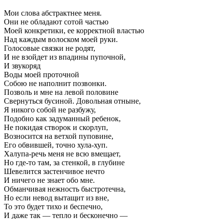
Мои слова абстрактнее меня.
Они не обладают сотой частью
Моей конкретики, ее корректной властью
Над каждым волоском моей руки.
Голосовые связки не родят,
И не взойдет из впадины пупочной,
И звукоряд
Воды моей проточной
Собою не наполнит позвонки.
Позволь и мне на левой половине
Свернуться бусиной. Довольная отныне,
Я никого собой не разбужу,
Подобно как задуманный ребенок,
Не покидая створок и скорлуп,
Возносится на ветхой пуповине,
Его обвившей, точно хула-хуп.
Халупа-речь меня не всю вмещает,
Но где-то там, за стенкой, в глубине
Шевелится застенчивое нечто
И ничего не знает обо мне.
Обманчивая нежность быстротечна,
Но если невод вытащит из вне,
То это будет тихо и беспечно,
И даже так — тепло и бесконечно —