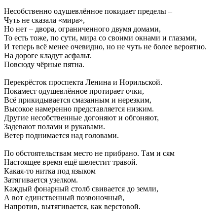
Несобственно одушевлённое покидает пределы –
Чуть не сказала «мира»,
Но нет – двора, ограниченного двумя домами,
То есть тоже, по сути, мира со своими окнами и глазами,
И теперь всё менее очевидно, но не чуть не более вероятно.
На дороге кладут асфальт.
Повсюду чёрные пятна.
Перекрёсток проспекта Ленина и Норильской.
Покамест одушевлённое протирает очки,
Всё прикидывается смазанным и нерезким,
Высокое намеренно представляется низким.
Другие несобственные догоняют и обгоняют,
Задевают полами и рукавами.
Ветер поднимается над головами.
По обстоятельствам место не прибрано. Там и сям
Настоящее время ещё шелестит травой.
Какая-то нитка под языком
Затягивается узелком.
Каждый фонарный столб свивается до земли,
А вот единственный позвоночный,
Напротив, вытягивается, как верстовой.