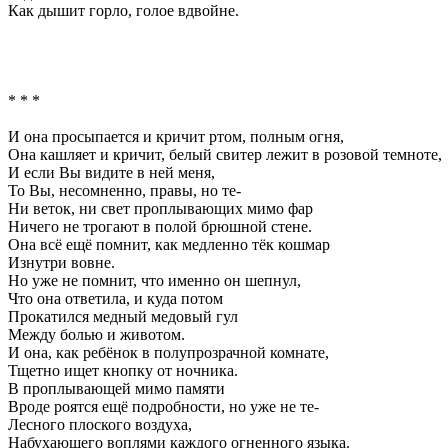
Как дышит горло, голое вдвойне.
* * *
И она просыпается и кричит ртом, полным огня,
Она кашляет и кричит, белый свитер лежит в розовой темноте,
И если Вы видите в ней меня,
То Вы, несомненно, правы, но те-
Ни веток, ни свет проплывающих мимо фар
Ничего не трогают в полой брюшной стене.
Она всё ещё помнит, как медленно тёк кошмар
Изнутри вовне.
Но уже не помнит, что именно он шепнул,
Что она ответила, и куда потом
Прокатился медный медовый гул
Между болью и животом.
И она, как ребёнок в полупрозрачной комнате,
Тщетно ищет кнопку от ночника.
В проплывающей мимо памяти
Вроде роятся ещё подробности, но уже не те-
Лесного плоского воздуха,
Набухающего воплями каждого огненного языка.