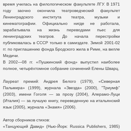
время училась на филологическом факультете ЛГУ. В 1971
году заочно окончила театроведческий факультет
Ленинградского института театра, музыки и
кинематографии. Официально нигде не работала,
зарабатывала на жизнь переводами пьес для
ленинградских театров. До начала перестройки
публиковалась в СССР только в самиздате. Зимой 2001-02
гг. по приглашению фонда Бродского жила в Риме, на вилле
Медичи.
В 2002—08 гг. «Пушкинский фонд» выпустил наиболее
полное, четырёхтомное собрание сочинений Елены Шварц.
Лауреат премий: Андрея Белого (1979), «Северная
Пальмира» (1999), журнала «Звезда» (2000), "Триумф”
(2003), имени Гоголя — за прозу (2004), Алерамо-Луци
(Италия) — за лучшую книгу, переведенную на итальянский
язык (2005), журнала «Знамя» (2006).
Автор сборников стихов:
«Танцующий Давид» (Нью-Йорк: Russica Publishers, 1985)