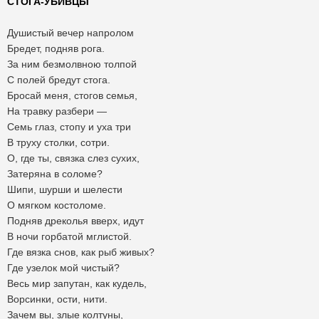
СТОГА-УБИВЦЫ
Душистый вечер напролом
Бредет, подняв рога.
За ним безмолвною толпой
С полей бредут стога.
Бросай меня, стогов семья,
На травку разбери —
Семь глаз, стопу и уха три
В труху столки, сотри.
О, где ты, связка слез сухих,
Затеряна в соломе?
Шипи, шурши и шелести
О мягком костоломе.
Подняв дреколья вверх, идут
В ночи горбатой мглистой.
Где вязка снов, как рыб живых?
Где узелок мой чистый?
Весь мир запутан, как кудель,
Ворсинки, ости, нити.
Зачем вы, злые колтуны,