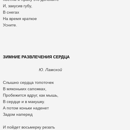
И, закусив губу,
В снегах
На время краткое
Усните.
ЗИМНИЕ РАЗВЛЕЧЕНИЯ СЕРДЦА
Ю. Ламской
Слышно сердца топоточек
В мяконьких сапожках,
Пробежится вдруг, как мышь,
В сердце и в макушку.
А потом коньки наденет
Задом наперед
И пойдет восьмерку резать