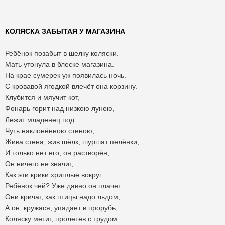
КОЛЯСКА ЗАБЫТАЯ У МАГАЗИНА
Ребёнок позабыт в шелку коляски.
Мать утонула в блеске магазина.
На крае сумерек уж появилась ночь.
С кровавой ягодкой влечёт она корзину.
Клубится и мяучит кот,
Фонарь горит над низкою луною,
Лежит младенец под
Чуть наклонённою стеною,
Жива стена, жив шёлк, шуршат пелёнки,
И только нет его, он растворён,
Он ничего не значит,
Как эти крики хриплые вокруг.
Ребёнок чей? Уже давно он плачет.
Они кричат, как птицы надо льдом,
А он, кружася, упадает в прорубь,
Коляску метит, пролетев с трудом