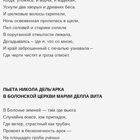
Когда, утомясь, и ворча, и вздыхая,
Уснули два хворых и древних беса.
И шелковые волосы скрипели,
Ночь освеженная пролилась в щели,
Пел соловей и старики сопели.
В поруганной отмытости лежала,
Догадываясь – где я, что со мною,
И край заброшенный с печалью узнавала –
Где черти чистят и гроза отмоет.
ПЬЕТА НИКОЛА ДЕЛЬ
’АРКА
В БОЛОНСКОЙ ЦЕРКВИ МАРИИ ДЕЛЛА ВИТА
В Болонье зимней — там где вьюга
Случайна вовсе, как припадок,
Где ветер, страстный как трубач,
Провоет в бесконечность арок —
На площадях гроба учёных