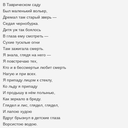
В Таврическом саду
Был маленький вольер,
Дремал там старый зверь —
Седая чернобурка.
Дитя уж так боялось
В глаза ему смотреть —
Сухие тусклые огни
Там зажигала смерть.
Я знала, глядя на него —
Я повстречаю тех,
Кто и в бессмертьи любит смерть
Нагую и при всех.
Я припаду лицом к стеклу,
Ко льду я припаду
И продышу в нём полынью,
Как зеркало в бреду.
Глядел и лис, глядел, глядел,
И лапою худою
Вдруг брызнул в детские глаза
Ворсистою водою.