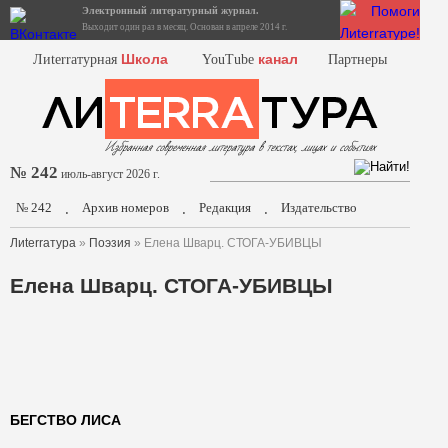
Электронный литературный журнал.
Выходит один раз в месяц. Основан в апреле 2014 г.
Школа
канал
Лиterraтурная
YouTube
Партнеры
№ 242
июль-август 2026 г.
№ 242
Архив номеров
Редакция
Издательство
.
.
.
Лиterraтура
»
Поэзия
» Елена Шварц. СТОГА-УБИВЦЫ
Елена Шварц. СТОГА-УБИВЦЫ
БЕГСТВО ЛИСА