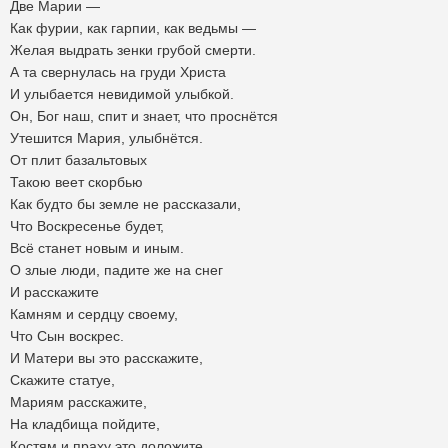
Две Марии —
Как фурии, как гарпии, как ведьмы —
Желая выдрать зенки грубой смерти.
А та свернулась на груди Христа
И улыбается невидимой улыбкой.
Он, Бог наш, спит и знает, что проснётся
Утешится Мария, улыбнётся.
От плит базальтовых
Такою веет скорбью
Как будто бы земле не рассказали,
Что Воскресенье будет,
Всё станет новым и иным.
О злые люди, падите же на снег
И расскажите
Камням и сердцу своему,
Что Сын воскрес.
И Матери вы это расскажите,
Скажите статуе,
Мариям расскажите,
На кладбища пойдите,
Костям и праху это доложите