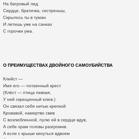
На багровый лед.
Сердце, братичка, сестреныш,
Скрылось ты в туман
И летишь уже на санках
С горочки ума.
О ПРЕИМУЩЕСТВАХ ДВОЙНОГО САМОУБИЙСТВА
Клейст —
Имя его — потаенный крест.
(Клёст — птица певчая,
У ней скрещенный клюв.)
Он связал себя нитью крепкой
Кровавой, намертво свив
С возлюбленной, пулю ей в сердце вдув,
А себе храм головы разгромив.
А если с крыши кинуться вдвоем