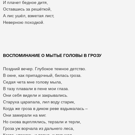
И плачет бедное дитя,
Оставшись за решёткой,
А лис ушёл, взметая лист,
Неверною походкой.
ВОСПОМИНАНИЕ О МЫТЬЕ ГОЛОВЫ В ГРОЗУ
Поздний вечер. Глубокое темное детство.
В окне, как припадочный, билась гроза.
Седая чета мне голову мыла,
В тазу плавали в пене мои глаза.
Они себя видели и закрывались.
Старуха царапала, лил воду старик,
Когда же гроза в диком реве вздымалась –
Они замирали на миг.
Но снова вцеплялись, терзали и терли,
Гроза уж ворчала из дальнего леса,