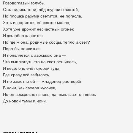
Розовоглазый голубь.
Столпились тени, лёд шуршит газетой,
Но плошка разума светится, не погасла,
Хоть испаряется её святое масло,
Хотя уже дрожит несчастный огонёк
И жалобно клонится.
Но где ж она. родимые сосцы, тепло и свет?
Пора бы появиться
И появляется с авоською она —
Что выплюнуть его на свет решилась,
И весело влечёт скорей туда,
Где сразу всё забылось.
И не заметно ей — младенец растворён
В ночи, как сахара кусочек,
Но он воскреснет вновь, да, выплывет он вновь
До новой тьмы и ночи.