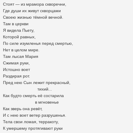
Стоят — из мрамора скворечни,
Где души их живут скворцами
Своею жизнью тёмной вечной.
Там в церкви
Я видела Пьету,
Которой равных,
По силе изумленья перед смертью,
Нет в целом мире.
Там лысая Мария
Сжимая руки,
Истошно воет
Раздирая рот.
Пред нею Сын лежит прекрасный,
тихий...
Как будто смерть её состарила
в мгновенье
Как зверь она ревёт,
И с нею воет ветер разрушенья.
Тела свои ломая, терракоту,
К умершему протягивают руки