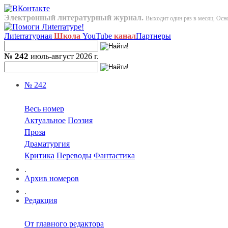
Электронный литературный журнал.
Выходит один раз в месяц. Осно
Лиterraтурная
Школа
YouTube
канал
Партнеры
№ 242
июль-август 2026 г.
№ 242
Весь номер
Актуальное
Поэзия
Проза
Драматургия
Критика
Переводы
Фантастика
.
Архив номеров
.
Редакция
От главного редактора