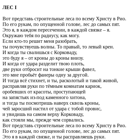
ЛЕС I
Вот представь строительные леса по всему Христу в Рио.
По его рукам, по опущенной голове, лес до самых пят.
Это я, в каждом пересечении, в каждой связке – я.
Окружаю тебя по радиусу, как могу.
Если кто-то решит меня разобрать,
ты почувствуешь волны. То правый, то левый крен.
И когда ты свалишься с Корковаду,
это буду я – от кроны до кроны внизу.
И когда от удара разделит твою плоть,
две руки отбросит на тонкие крыши фавел,
это мне пробьёт фанеры одну за другой.
И тогда всё стихнет, и ты, расколотый и такой живой,
расправляя руки по тёмным комнатам кариок,
оробевших от красоты, проступающей
на запястьях из-под каменного хитона,
и тогда ты посмотришь наверх сквозь кроны,
чей заросший настил от удара с тобой провис,
и увидишь на самом верху Корковаду,
как стояли мы, прежде чем сорвались.
Вот представь строительные леса по всему Христу в Рио.
По его рукам, по опущенной голове, лес до самых пят.
Это я в каждой связке, и ты расправляешь руки.