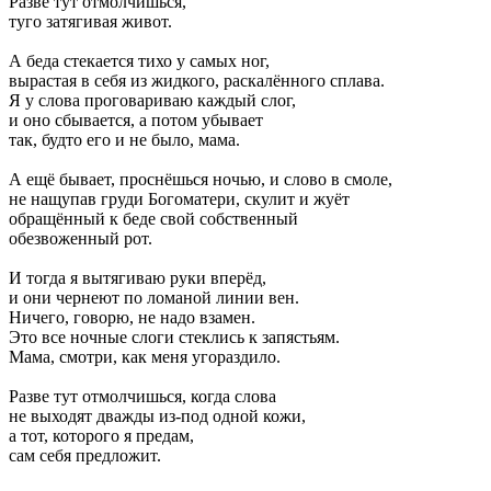
Разве тут отмолчишься,
туго затягивая живот.
А беда стекается тихо у самых ног,
вырастая в себя из жидкого, раскалённого сплава.
Я у слова проговариваю каждый слог,
и оно сбывается, а потом убывает
так, будто его и не было, мама.
А ещё бывает, проснёшься ночью, и слово в смоле,
не нащупав груди Богоматери, скулит и жуёт
обращённый к беде свой собственный
обезвоженный рот.
И тогда я вытягиваю руки вперёд,
и они чернеют по ломаной линии вен.
Ничего, говорю, не надо взамен.
Это все ночные слоги стеклись к запястьям.
Мама, смотри, как меня угораздило.
Разве тут отмолчишься, когда слова
не выходят дважды из-под одной кожи,
а тот, которого я предам,
сам себя предложит.