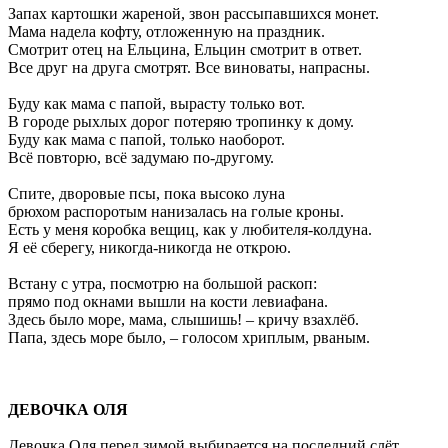
Запах картошки жареной, звон рассыпавшихся монет.
Мама надела кофту, отложенную на праздник.
Смотрит отец на Ельцина, Ельцин смотрит в ответ.
Все друг на друга смотрят. Все виноваты, напрасны.
Буду как мама с папой, вырасту только вот.
В городе рыхлых дорог потеряю тропинку к дому.
Буду как мама с папой, только наоборот.
Всё повторю, всё задумаю по-другому.
Спите, дворовые псы, пока высоко луна
брюхом распоротым нанизалась на голые кроны.
Есть у меня коробка вещиц, как у любителя-колдуна.
Я её сберегу, никогда-никогда не открою.
Встану с утра, посмотрю на большой раскоп:
прямо под окнами вышли на кости левиафана.
Здесь было море, мама, слышишь! – кричу взахлёб.
Папа, здесь море было, – голосом хриплым, рваным.
ДЕВОЧКА ОЛЯ
Девочка Оля перед зимой выбирается на последний слёт.