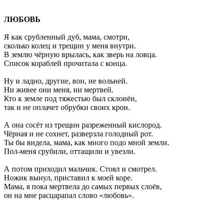
ЛЮБОВЬ
Я как срубленный дуб, мама, смотри,
сколько колец и трещин у меня внутри.
В землю чёрную врылась, как зверь на ловца.
Список кораблей прочитала с конца.
Ну и ладно, другие, вон, не вольней.
Ни живее они меня, ни мертвей.
Кто к земле под тяжестью был склонён,
так и не оплачет обрубки своих крон.
А она сосёт из трещин разреженный кислород.
Чёрная и не сохнет, разверзла голодный рот.
Ты бы видела, мама, как много подо мной земли.
Пол-меня срубили, оттащили и увезли.
А потом приходил мальчик. Стоял и смотрел.
Ножик вынул, приставил к моей коре.
Мама, я пока мертвела до самых первых слоёв,
он на мне расцарапал слово «любовь».