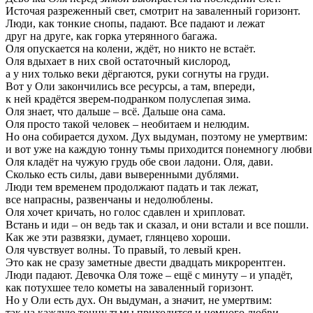
Источая разреженный свет, смотрит на заваленный горизонт.
Люди, как тонкие снопы, падают. Все падают и лежат
друг на друге, как горка утерянного багажа.
Оля опускается на колени, ждёт, но никто не встаёт.
Оля вдыхает в них свой остаточный кислород,
а у них только веки дёргаются, руки согнуты на груди.
Вот у Оли закончились все ресурсы, а там, впереди,
к ней крадётся зверем-подранком полуслепая зима.
Оля знает, что дальше – всё. Дальше она сама.
Оля просто такой человек – необитаем и нелюдим.
Но она собирается духом. Дух выдуман, поэтому не умертвим:
и вот уже на каждую тонну тьмы приходится понемногу любви
Оля кладёт на чужую грудь обе свои ладони. Оля, дави.
Сколько есть силы, дави выверенными дублями.
Люди тем временем продолжают падать и так лежат,
все напрасны, развенчаны и недолюблены.
Оля хочет кричать, но голос сдавлен и хрипловат.
Встань и иди – он ведь так и сказал, и они встали и все пошли.
Как же эти развязки, думает, глянцево хороши.
Оля чувствует волны. То правый, то левый крен.
Это как не сразу заметные двести двадцать микрорентген.
Люди падают. Девочка Оля тоже – ещё с минуту – и упадёт,
как потухшее тело кометы на заваленный горизонт.
Но у Оли есть дух. Он выдуман, а значит, не умертвим:
так на каждую тонну тьмы приходится и немного любви.