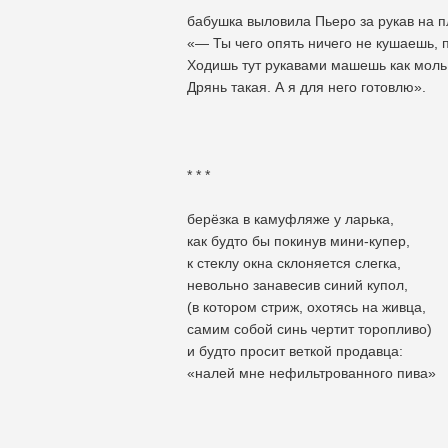
бабушка выловила Пьеро за рукав на п
«— Ты чего опять ничего не кушаешь, п
Ходишь тут рукавами машешь как моль
Дрянь такая. А я для него готовлю».
* * *
берёзка в камуфляже у ларька,
как будто бы покинув мини-купер,
к стеклу окна склоняется слегка,
невольно занавесив синий купол,
(в котором стриж, охотясь на живца,
самим собой синь чертит торопливо)
и будто просит веткой продавца:
«налей мне нефильтрованного пива»