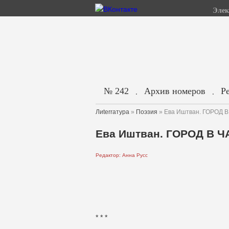
Элек
№ 242
Архив номеров
Р
.
.
Лиterraтура
»
Поэзия
» Ева Иштван. ГОРОД 
Ева Иштван. ГОРОД В 
Редактор: Анна Русс
* * *