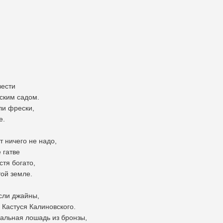
вести
ским садом.
ли фрески,
е.
т ничего не надо,
 гатве
тя богато,
ой земле.
сли джайны,
Кастуся Калиновского.
чальная лошадь из бронзы,