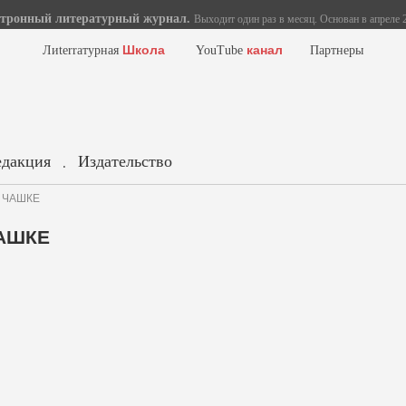
тронный литературный журнал.
Выходит один раз в месяц. Основан в апреле 2
Школа
канал
Лиterraтурная
YouTube
Партнеры
едакция
Издательство
.
В ЧАШКЕ
ЧАШКЕ