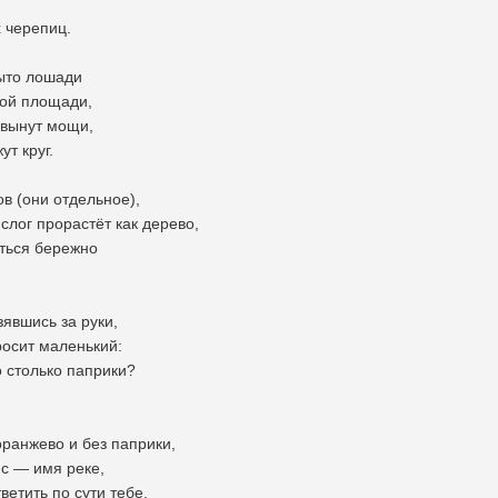
 черепиц.
ыто лошади
кой площади,
 вынут мощи,
т круг.
в (они отдельное),
слог прорастёт как дерево,
иться бережно
зявшись за руки,
росит маленький:
 столько паприки?
оранжево и без паприки,
ис — имя реке,
ветить по сути тебе.