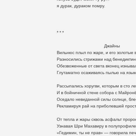
я дурак, дураком помру.
* * *
Джайны
Вильнюс плыл по жаре, и его золотые 
Разносились стрижами над бенедиктин
Обезвоженные от света вконец изныва
Глутаматно осаживаясь пылью на язык
Рассыпались хоругви, которым в сто ле
И в бойничной стене собора с Майронё
Оседало невиданной силы солнце, блес
Рекламируя рай на приболевшей прост
От тепла и жары сквозь асфальт проро
Узнавая Шри Махавиру в полупрофиле 
«Гедимин, ты не прав» — говорила пе