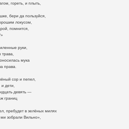
гом, гореть, и плыть,
шке, бери да пользуйся,
хорошим локусом,
арой, помнится,
?»
мленные руки,
 трава,
роносилась мука
а права.
жёный сор и пепел,
 и дети,
ридцать девять —
аж границ
ел, пребудет в зелёных милях
 ми зобрали Вильно»,