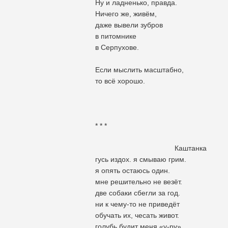
Ну и ладненько, правда.
Ничего же, живём,
даже вывели зубров
в питомнике
в Серпухове.
Если мыслить масштабно,
то всё хорошо.
* * *
Каштанка
гусь издох. я смываю грим.
я опять остаюсь один.
мне решительно не везёт.
две собаки сбегли за год.
ни к чему-то не приведёт
обучать их, чесать живот.
голубь будит меня «у-ру».