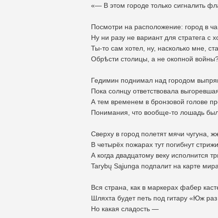
«— В этом городе только сигналить фла
Посмотри на расположение: город в ча
Ну ни разу не вариант для стратега с 
Ты-то сам хотел, ну, насколько мне, ст
Обрѣсти столицы, а не окопной войны
Гедимин поднимал над городом выпря
Пока солнцу ответствовала выгоревшая
А тем временем в бронзовой голове п
Понимания, что вообще-то лошадь был
Сверху в город полетят мячи чугуна, ж
В четырёх пожарах тут погибнут стрижи
А когда двадцатому веку исполнится т
Tarybų Sąjunga подпалит на карте мир
Вся страна, как в маркерах фабер каст
Шляхта будет петь под гитару «Юж раз
Но какая сладость —