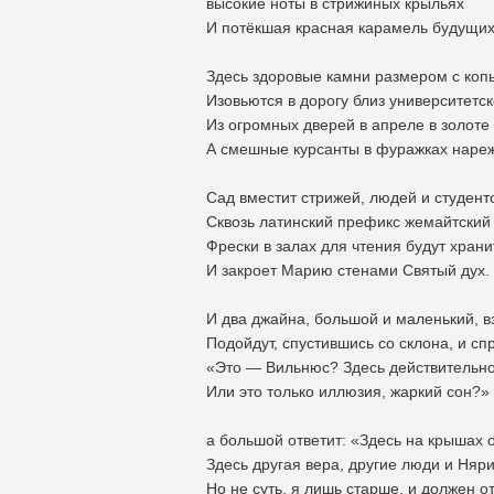
высокие ноты в стрижиных крыльях
И потёкшая красная карамель будущих
Здесь здоровые камни размером с коп
Изовьются в дорогу близ университетс
Из огромных дверей в апреле в золоте
А смешные курсанты в фуражках нарежу
Сад вместит стрижей, людей и студенто
Сквозь латинский префикс жемайтский 
Фрески в залах для чтения будут хран
И закроет Марию стенами Святый дух.
И два джайна, большой и маленький, в
Подойдут, спустившись со склона, и сп
«Это — Вильнюс? Здесь действительно
Или это только иллюзия, жаркий сон?»
а большой ответит: «Здесь на крышах 
Здесь другая вера, другие люди и Няр
Но не суть, я лишь старше, и должен от