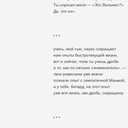
Ты спросил меня — «Это Вильнюс?»
Да, это он».
* * *
учись, мой сын; наука сокращает
нам опыты быстротекущей жизни,
вот и сейчас, пока ты учишь дроби
и то, как по-латыни «знаменатель», —
твои ровесники уже вовсю
познали опыт с симпатичной Машкой,
а у тебя, битард, на этот опыт
уже вся жизнь, как дробь, сокращена.
* * *