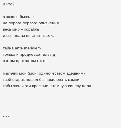
и что?
а каково бывало
на пороге первого опьянения
весь мир – корабль
и все поэты не стоят глотка
тайна ante meridiem
только и продлевает взгляд
в этом проклятом гетто
мальчик мой (мой! одиночеством здешним)
твой старик пошел бы насиловать камни
кабы звали эти вросшие в темную синеву поля
* * *