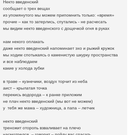
Некто введенский
сообщает о трех вещах
из упомянутого мы можем припомнить только: «время»
прочие – как то затерлись, спутались - не расчесать
мы видим некто введенского с дощечкой огня в руках
нам некого оплакать
даже некто введенский напоминает эхо и рыжий кружок
мы ходим спотыкаясь о каменистую шкурку пространства
и все наблюдаем
какие у холода зубки
в траве – кузнечики, воздух торчит из неба
аист – крылатая точка
перекись водорода – к ранке приложим
не плач некто введенский (мы вот не можем)
у тебя же мама – художница, а папа – летчик
некто введенский
треножит оторопь взваливает на плечо
насмотрелся – говорит – пойду вас спасать