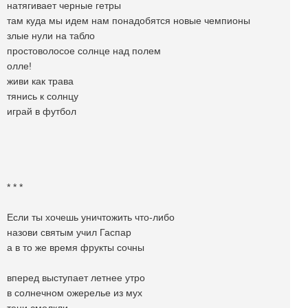
натягивает черные гетры
там куда мы идем нам понадобятся новые чемпионы
злые нули на табло
простоволосое солнце над полем
олле!
живи как трава
тянись к солнцу
играй в футбол
* * *
Если ты хочешь уничтожить что-либо
назови святым учил Гаспар
а в то же время фрукты сочны
вперед выступает летнее утро
в солнечном ожерелье из мух