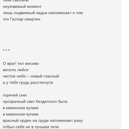
тени смолкли
неуязвимый момент
лишь подвижный кадык напоминает о том
что Гаспар смертен
* * *
О враг! тел месиво
весело лейся
чистое небо – новый гласный
а у тебя грудь расстегнута
горячий снег
прозрачный свет бездетного быта
в каменном кулаке
в каменном кулаке
красный орден на груди напоминает рану
отбыл себя не в лучшем теле