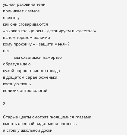
ушная раковина тени
приникает к земле
я слышу
как они сговариваются
«вырвав кольцо осы - детонируем пьедестал!»
в этом горьком величии
кому прокричу – «защити меня»?
нет
мы схватимся намертво
образуя идею
сухой нарост осиного гнезда
в дощатом сарае боженьки
костную ткань
великих антропологий
3.
Старые цветы смотрят гноящимися глазами
смерть асеевой видит меня насквозь
я стою у школьной доски