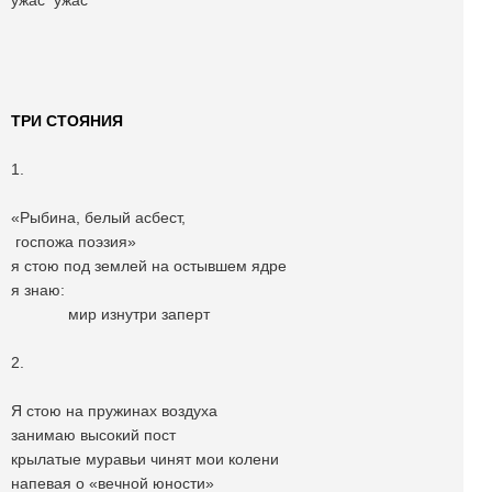
ужас ужас
ТРИ СТОЯНИЯ
1.
«Рыбина, белый асбест,
госпожа поэзия»
я стою под землей на остывшем ядре
я знаю:
мир изнутри заперт
2.
Я стою на пружинах воздуха
занимаю высокий пост
крылатые муравьи чинят мои колени
напевая о «вечной юности»