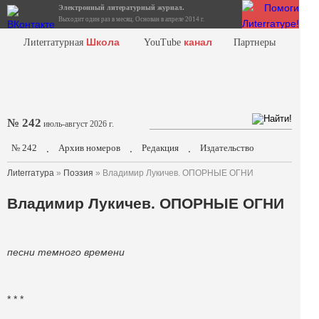
Электронный литературный журнал.
Выходит один раз в месяц. Основан в апреле 2014 г.
Школа
канал
Лиterraтурная
YouTube
Партнеры
№ 242
июль-август 2026 г.
№ 242
Архив номеров
Редакция
Издательство
.
.
.
Лиterraтура
»
Поэзия
» Владимир Лукичев. ОПОРНЫЕ ОГНИ
Владимир Лукичев. ОПОРНЫЕ ОГНИ
песни темного времени
* * *