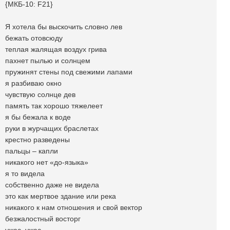
{МКБ-10: F21}
Я хотела бы выскочить словно лев
бежать отовсюду
теплая жалящая воздух грива
пахнет пылью и солнцем
пружинят стены под свежими лапами
я разбиваю окно
чувствую солнце дев
память так хорошо тяжелеет
я бы бежала к воде
руки в журчащих браслетах
крестно разведены
пальцы – капли
никакого нет «до-языка»
я то видела
собственно даже не видела
это как мертвое здание или река
никакого к нам отношения и свой вектор
безжалостный восторг