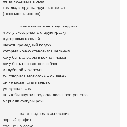
не заглядывать в окна
там люди друг на друге катаются
(тоже мне таинство)
мама мама я не хочу твердеть
я хочу сковыривать старую краску
с дворовых качелей
нюхать громадный воздух
который ночью становится цельным
хочу быть эльфом в войне племен
хочу быть несчастно влюблен
и глубиной искалечен
ты говорила этот огонь – он вечен
он не может стать вещью
уж лучше я сам
но чтобы внутри продолжалось пространство
мерцали фигуры речи
вот я: надлом в основании
черный графит
солнце на леске