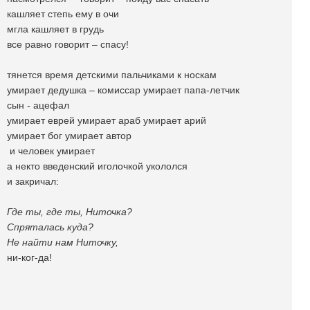
кашляет степь ему в очи
мгла кашляет в грудь
все равно говорит – спасу!
тянется время детскими пальчиками к носкам
умирает дедушка – комиссар умирает папа-летчик
сын - ацефал
умирает еврей умирает араб умирает арий
умирает бог умирает автор
и человек умирает
а некто введенский иголочкой укололся
и закричал:
Где ты, где ты, Ниточка?
Спряталась куда?
Не найти нам Ниточку,
ни-ког-да!