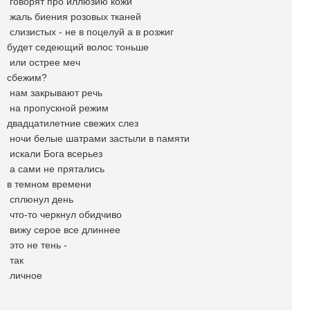
говорят про иллюзию кожи
жаль биения розовых тканей
слизистых - не в поцелуй а в розжиг
будет седеющий волос тоньше
или острее меч
сбежим?
нам закрывают речь
на пропускной режим
двадцатилетние свежих слез
ночи белые шатрами застыли в памяти
искали Бога всерьез
а сами не прятались
в темном времени
сплюнул день
что-то черкнул обидчиво
вижу серое все длиннее
это не тень -
так
личное