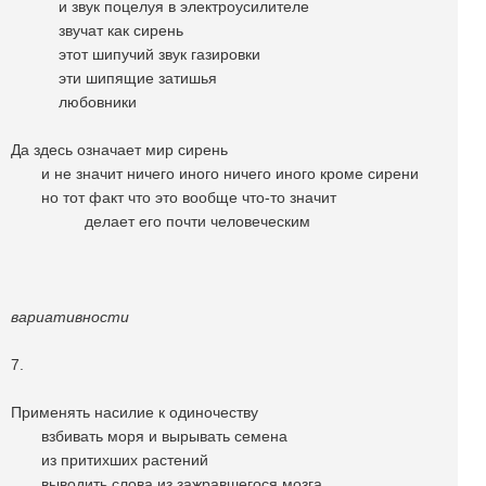
и звук поцелуя в электроусилителе
звучат как сирень
этот шипучий звук газировки
эти шипящие затишья
любовники
Да здесь означает мир сирень
и не значит ничего иного ничего иного кроме сирени
но тот факт что это вообще что-то значит
делает его почти человеческим
вариативности
7.
Применять насилие к одиночеству
взбивать моря и вырывать семена
из притихших растений
выводить слова из зажравшегося мозга