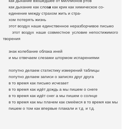
как дыхание взошедшее от миллионов ртов
как дыхание как слов
а
как крик как химическое со-
единение между страхом жить и стра-
хом потерять жизнь
этот воздух наше единственное неразборчивое письмо
этот воздух наше совместное условие непостижимого
творения
знак колебание облака иней
и мы отвечаем слезами штормом испарениями
попутно делаем статистику измерений таблицы
попутно делаем записи о записях друг друга
в то время как письмо исчезает
в то время как идёт дождь а мы пишем о снеге
в то время как идёт снег а мы пишем о солнце
в то время как мы плачем как смеёмся в то время как мы
пишем о том как впервые плакали и т.д. и т.д.