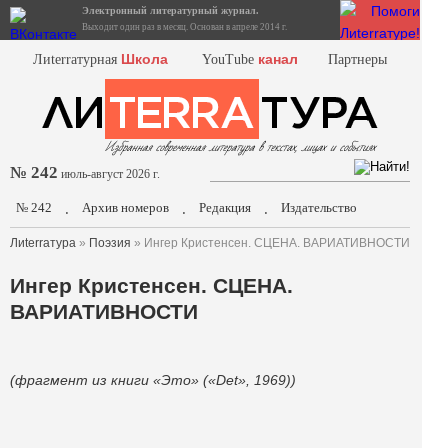
Электронный литературный журнал.
Выходит один раз в месяц. Основан в апреле 2014 г.
Школа
канал
Лиterraтурная
YouTube
Партнеры
№ 242
июль-август 2026 г.
№ 242
Архив номеров
Редакция
Издательство
.
.
.
Лиterraтура
»
Поэзия
» Ингер Кристенсен. СЦЕНА. ВАРИАТИВНОСТИ
Ингер Кристенсен. СЦЕНА.
ВАРИАТИВНОСТИ
(фрагмент из книги «Это» («Det», 1969))