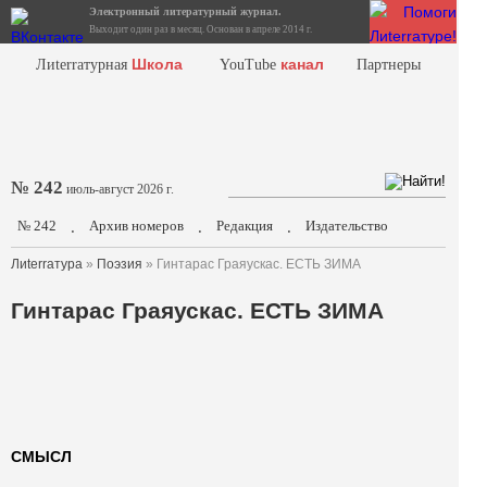
Электронный литературный журнал.
Выходит один раз в месяц. Основан в апреле 2014 г.
Школа
канал
Лиterraтурная
YouTube
Партнеры
№ 242
июль-август 2026 г.
№ 242
Архив номеров
Редакция
Издательство
.
.
.
Лиterraтура
»
Поэзия
» Гинтарас Граяускас. ЕСТЬ ЗИМА
Гинтарас Граяускас. ЕСТЬ ЗИМА
СМЫСЛ