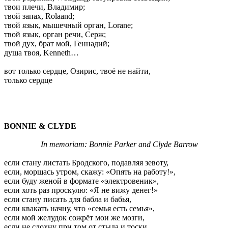
твои плечи, Владимир;
твой запах, Rolaand;
твой язык, мышечный орган, Lorane;
твой язык, орган речи, Серж;
твой дух, брат мой, Геннадий;
душа твоя, Kenneth…
вот только сердце, Озирис, твоё не найти,
только сердце
BONNIE & CLYDE
In memoriam: Bonnie Parker and Clyde Barrow
если стану листать Бродского, подавляя зевоту,
если, морщась утром, скажу: «Опять на работу!»,
если буду женой в формате «электровеник»,
если хоть раз проскулю: «Я не вижу денег!»
eсли стану писать для бабла и бабья,
если квакать начну, что «семья есть семья»,
если мой желудок сожрёт мои же мозги,
если не сдохну при том от стыда и тоски,