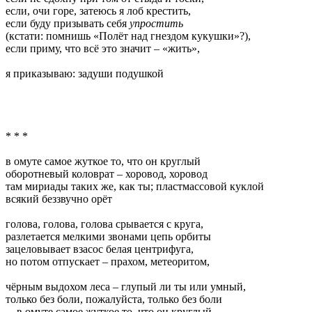
если, очи горе, затеюсь я лоб крестить,
если буду призывать себя
упростить
(кстати: помнишь «Полёт над гнездом кукушки»?),
если приму, что всё это значит – «жить»,
я приказываю: задуши подушкой
* * *
в омуте самое жуткое то, что он круглый
оборотневый коловрат – хоровод, хоровод
там мириады таких же, как ты; пластмассовой куклой
всякий беззвучно орёт
голова, голова, голова срывается с круга,
разлетается мелкими звонами цепь орбиты
зацеловывает взасос белая центрифуга,
но потом отпускает – прахом, метеоритом,
чёрным выдохом леса – глупый ли ты или умный,
только без боли, пожалуйста, только без боли
…в омуте самое жуткое то, что он круглый