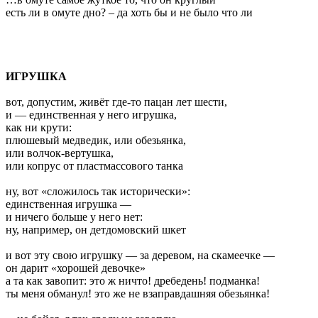
есть ли в омуте дно? – да хоть бы и не было что ли
ИГРУШКА
вот, допустим, живёт где-то пацан лет шести,
и — единственная у него игрушка,
как ни крути:
плюшевый медведик, или обезьянка,
или волчок-вертушка,
или копрус от пластмассового танка
ну, вот «сложилось так исторически»:
единственная игрушка —
и ничего больше у него нет:
ну, например, он детдомовский шкет
и вот эту свою игрушку — за деревом, на скамеечке —
он дарит «хорошей девочке»
а та как завопит: это ж ничто! дребедень! подманка!
ты меня обманул! это же не взаправдашняя обезьянка!