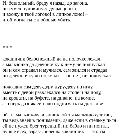
И, безвольный, бреду я назад, до загона,
не сумев пуповину-узду расцепить –
и вхожу в твоё логово! в липкое лоно! –
чтоб могла ты с любовью убить.
* * *
кокаинчик белоснежный да на полочке лежал,
а мальчонка да девчоночку к нему не подпускал
он и сам страдал и мучился, сам злился и страдал,
но девчоночку до полочки — он нет, не подпускал
подсадил сам деву-дуру, дуру-деву на иглу,
вместе с девой развлекался на столе и на полу,
на кровати, на буфете, на диване, на компе,
а теперь дозняк ей надо поднимать на дозы две
ой ты мальчик-хулиганчик, ой ты мальчик-хулиган,
ты ведь знаешь-понимаешь, даже если в стельку пьян:
ей не нужен брег турецкий, ни бабло и ни понты,
лучше всех, зараза, знаешь: кокаинчик — это ты