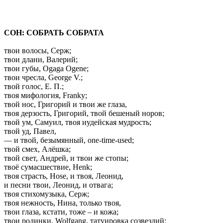
СОН: СОБРАТЬ СОБРАТА
твои волосы, Серж;
твои длани, Валерий;
твои губы, Оgaga Ogene;
твои чресла, George V.;
твой голос, Е. П.;
твоя мифология, Franky;
твой нос, Григорий и твои же глаза,
твоя дерзость, Григорий, твой бешеный норов;
твой ум, Самуил, твоя иудейская мудрость;
твой уд, Павел,
— и твой, безымянный, one-time-used;
твой смех, Алёшка;
твой свет, Андрей, и твои же стопы;
твоё сумасшествие, Henk;
твоя страсть, Hose, и твоя, Леонид,
и песни твои, Леонид, и отвага;
твоя стихомузыка, Серж;
твоя нежность, Нина, только твоя,
твои глаза, кстати, тоже – и кожа;
твои родинки, Wolfgang, татуировка созвездий;