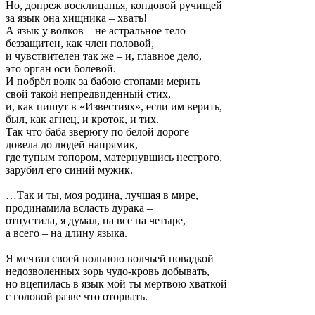
Но, допреж восклицанья, кондовой ручищей
за язык она хищника – хвать!
А язык у волков – не астральное тело –
беззащитен, как член половой,
и чувствителен так же – и, главное дело,
это орган оси болевой.
И побрёл волк за бабою стопами мерить
свой такой непредвиденный стих,
и, как пишут в «Известиях», если им верить,
был, как агнец, и кроток, и тих.
Так что баба зверюгу по белой дороге
довела до людей напрямик,
где тупым топором, матернувшись нестрого,
зарубил его синий мужик.
…Так и ты, моя родина, лучшая в мире,
продинамила всласть дурака –
отпустила, я думал, на все на четыре,
а всего – на длину языка.
Я мечтал своей вольною волчьей повадкой
недозволенных зорь чудо-кровь добывать,
но вцепилась в язык мой ты мертвою хваткой –
с головой разве что оторвать.