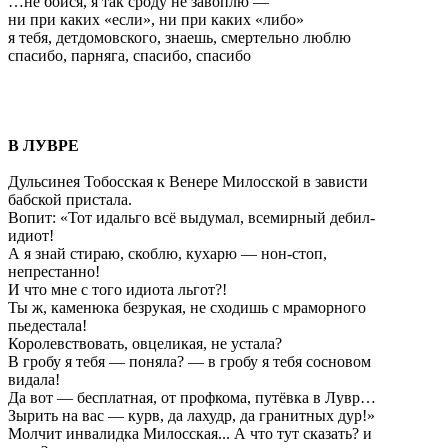
…не бойся, я так сроду не завоплю —
ни при каких «если», ни при каких «либо»
я тебя, детдомовского, знаешь, смертельно люблю
спасибо, парняга, спасибо, спасибо
В ЛУВРЕ
Дульсинея Тобосская к Венере Милосской в зависти
бабской пристала.
Вопит: «Тот идальго всё выдумал, всемирный дебил-
идиот!
А я знай стираю, скоблю, кухарю — нон-стоп,
непрестанно!
И что мне с того идиота льгот?!
Ты ж, каменюка безрукая, не сходишь с мраморного
пьедестала!
Королевствовать, овцеликая, не устала?
В гробу я тебя — поняла? — в гробу я тебя сосновом
видала!
Да вот — бесплатная, от профкома, путёвка в Лувр…
Зырить на вас — курв, да лахудр, да гранитных дур!»
Молчит инвалидка Милосская... А что тут сказать? и