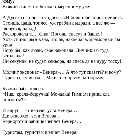
кому?
Всякий живёт по Богом отмеренному уму.
А Дуська с Тобоса гундосит: «И боль тебе впрок нейдёт!..
Стоишь, цаца, топлес, уж грабли выдрали, а всё же —
любуйся, народ!
Раскоровела ты, тёлка! Погодь, снесут и башку!
Хоть спиногрызов бы, что ль, наклепала, мраморный ты
урод!
Нору бы, как люди, себе накопала! Личинки б туда
затолкала!
Ни секунды не будет, сеньора, на спесь да на дуру-тоску!»
Молчит экспонат «Венера»… А что тут сказать? и кому?
Туристы, туристы… Меняют тюрьму на тюрьму.
Буянит баба-холера:
«Ишь, краля-безручка! Мочалка! Гимнам привыкла
внимать?!»
И вдруг — отверзает уста Венера…
Да: отверзает уста Венера…
Черноротой бабище шепчет Венера…
Туристам, туристам шепчет Венера: