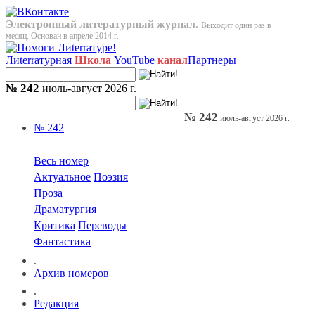
Электронный литературный журнал.
Выходит один раз в
месяц. Основан в апреле 2014 г.
Лиterraтурная
Школа
YouTube
канал
Партнеры
№ 242
июль-август 2026 г.
№ 242
июль-август 2026 г.
№ 242
Весь номер
Актуальное
Поэзия
Проза
Драматургия
Критика
Переводы
Фантастика
.
Архив номеров
.
Редакция