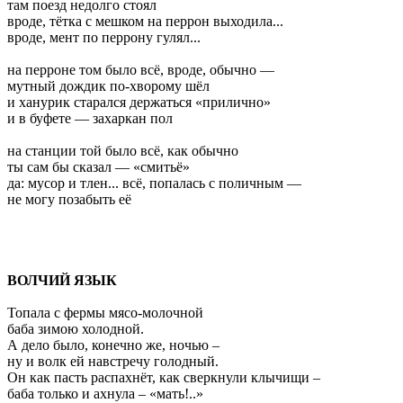
там поезд недолго стоял
вроде, тётка с мешком на перрон выходила...
вроде, мент по перрону гулял...
на перроне том было всё, вроде, обычно —
мутный дождик по-хворому шёл
и ханурик старался держаться «прилично»
и в буфете — захаркан пол
на станции той было всё, как обычно
ты сам бы сказал — «смитьё»
да: мусор и тлен... всё, попалась с поличным —
не могу позабыть её
ВОЛЧИЙ ЯЗЫК
Топала с фермы мясо-молочной
баба зимою холодной.
А дело было, конечно же, ночью –
ну и волк ей навстречу голодный.
Он как пасть распахнёт, как сверкнули клычищи –
баба только и ахнула – «мать!..»