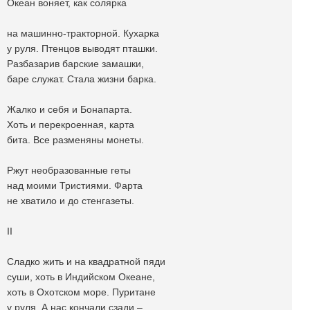
Океан воняет, как солярка
на машинно-тракторной. Кухарка
у руля. Птенцов выводят пташки.
Разбазарив барские замашки,
баре служат. Стала жизни барка.
Жалко и себя и Бонапарта.
Хоть и перекроенная, карта
бита. Все разменяны монеты.
Ржут необразованные геты
над моими Тристиями. Фарта
не хватило и до стенгазеты.
II
Сладко жить и на квадратной пяди
суши, хоть в Индийском Океане,
хоть в Охотском море. Пуритане
у руля. А нас кончали сзади –