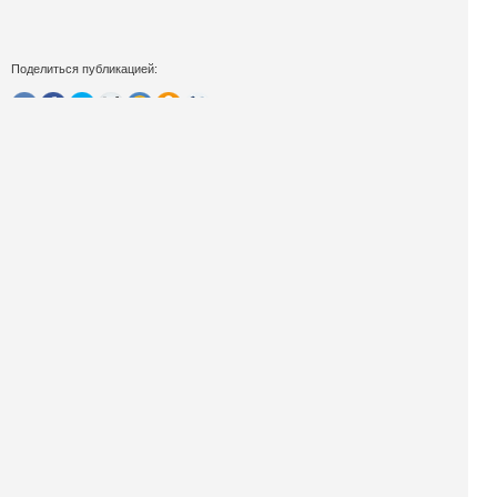
Поделиться публикацией:
4 076
Опубликовано
04 сен 2016
КОНКУРСЫ И ПРЕМИИ
АФИША