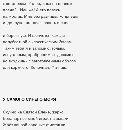
каштановом..? о родинке на правом
плече?.. Иди же! А его повесь
на мостик. Мне без разницы, когда вам
и где: луна, щенячья злость и спесь, -
и берег пуст. И шепчется камыш
полублатной с классическим Эолом.
Таким тебя я и запомню: голым,
испуганным, храбрящимся: дрожишь,
но входишь - с заготовленным оболом
для кормчего. Конечная. Фи-ниш.
У САМОГО СИНЕГО МОРЯ
Скучно на Святой Елене, жарко.
Бонапарт со мной играет в шашки.
Жрёт конвой солёные фисташки.