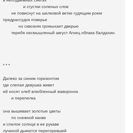
в неподвижных снегах
и сгустки соленых слов
не повиснут на шелковой ветке гудящим роем
предрассудок поверье
но сквозняк громыхает дверью
теребя несмышленый август Агнец облака балдахин.
* * *
Далеко за синим горизонтом
где слепая девушка живет
ей носят хлеб влюбленный жаворонок
и перепелка
она вышивает золотые цветы
по снежной канве
и спелое солнце в ее рукаве
лучиной дымится перегоревшей