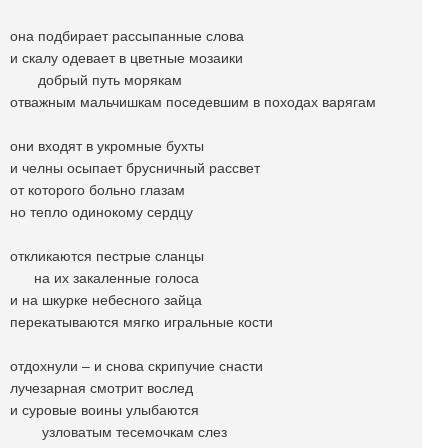
она подбирает рассыпанные слова
и скалу одевает в цветные мозаики
добрый путь морякам
отважным мальчишкам поседевшим в походах варягам
они входят в укромные бухты
и челны осыпает брусничный рассвет
от которого больно глазам
но тепло одинокому сердцу
откликаются пестрые сланцы
на их закаленные голоса
и на шкурке небесного зайца
перекатываются мягко игральные кости
отдохнули – и снова скрипучие снасти
лучезарная смотрит вослед
и суровые воины улыбаются
узловатым тесемочкам слез