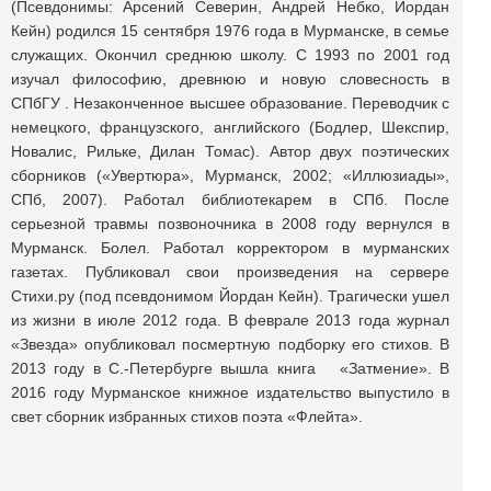
(Псевдонимы: Арсений Северин, Андрей Небко, Йордан
Кейн) родился 15 сентября 1976 года в Мурманске, в семье
служащих. Окончил среднюю школу. С 1993 по 2001 год
изучал философию, древнюю и новую словесность в
СПбГУ . Незаконченное высшее образование. Переводчик с
немецкого, французского, английского (Бодлер, Шекспир,
Новалис, Рильке, Дилан Томас). Автор двух поэтических
сборников («Увертюра», Мурманск, 2002; «Иллюзиады»,
СПб, 2007). Работал библиотекарем в СПб. После
серьезной травмы позвоночника в 2008 году вернулся в
Мурманск. Болел. Работал корректором в мурманских
газетах. Публиковал свои произведения на сервере
Стихи.ру (под псевдонимом Йордан Кейн). Трагически ушел
из жизни в июле 2012 года. В феврале 2013 года журнал
«Звезда» опубликовал посмертную подборку его стихов. В
2013 году в С.-Петербурге вышла книга «Затмение». В
2016 году Мурманское книжное издательство выпустило в
свет сборник избранных стихов поэта «Флейта».