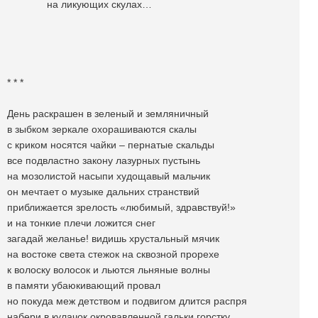
на ликующих скулах…
* * *
День раскрашен в зеленый и земляничный
в зыбком зеркале охорашиваются скалы
с криком носятся чайки – пернатые скальды
все подвластно закону лазурных пустынь
на мозолистой насыпи худощавый мальчик
он мечтает о музыке дальних странствий
приближается зрелость «любимый, здравствуй!»
и на тонкие плечи ложится снег
загадай желанье! видишь хрустальный мячик
на востоке света стежок на сквозной прорехе
к волоску волосок и льются льняные волны
в памяти убаюкивающий провал
но покуда меж детством и подвигом длится распря
набери в кулачок окровавленной гальки горстку