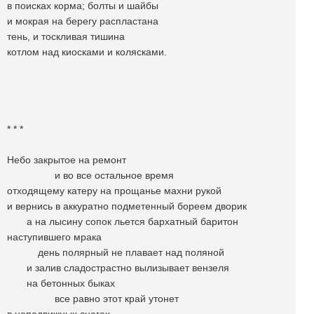
в поисках корма; болты и шайбы
и мокрая на берегу распластана
тень, и тоскливая тишина
котлом над киосками и колясками.
* * *
Небо закрытое на ремонт
и во все остальное время
отходящему катеру на прощанье махни рукой
и вернись в аккуратно подметенный бореем дворик
а на лысину сопок льется бархатный баритон
наступившего мрака
день полярный не плавает над поляной
и залив сладострастно вылизывает вензеля
на бетонных быках
все равно этот край утонет