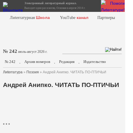
Электронный литературный журнал.
Выходит один раз в месяц. Основан в апреле 2014 г.
Школа
канал
Лиterraтурная
YouTube
Партнеры
№ 242
июль-август 2026 г.
№ 242
Архив номеров
Редакция
Издательство
.
.
.
Лиterraтура
»
Поэзия
» Андрей Анипко. ЧИТАТЬ ПО-ПТИЧЬИ
Андрей Анипко. ЧИТАТЬ ПО-ПТИЧЬИ
* * *