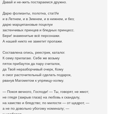
Давай и не-жить постараемся дружно.
Дарю фолианты, полотна, статУи
и в Летнем, и в Зимнем, и в нижнем, и без;
дарю марципановые поцелуи
застенчивых принцев и бледных принцесс.
Бери! знаменитые всё персонажи.
А нашей никто не заметит пропажи.
Составлена опись, реестрик, каталог.
К сему прилагаю. Себе же возьму
пяток прибауток да пару считалок,
да Твой неразборчивый очерк, Кому
я смог расточительный сделать подарок,
рванув Магометом к упрямцу-холму.
— Покоя вечного, Господи! — Ты, говорят, не жмот;
не глядя (закрыв глаза) на любовь к скандалу,
на хамство и блядство; по милости — от щедрот, —
а не по довольно убогому номиналу; —