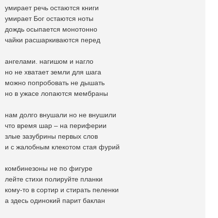
умирает речь остаются книги
умирает Бог остаются ноты
дождь осыпается монотонно
чайки расшаркиваются перед
ангелами. нагишом и нагло
но не хватает земли для шага
можно попробовать не дышать
но в ужасе лопаются мембраны
нам долго внушали но не внушили
что время шар – на периферии
злые зазубрины первых слов
и с жалобным клекотом стая фурий
комбинезоны не по фигуре
лейте стихи полируйте планки
кому-то в сортир и стирать пеленки
а здесь одинокий парит баклан