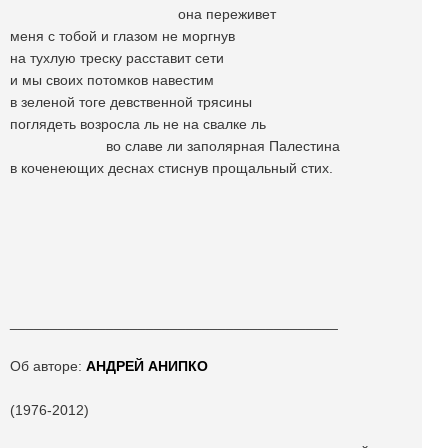
она переживет
меня с тобой и глазом не моргнув
на тухлую треску расставит сети
и мы своих потомков навестим
в зеленой тоге девственной трясины
поглядеть возросла ль не на свалке ль
во славе ли заполярная Палестина
в коченеющих деснах стиснув прощальный стих.
_________________________________________
Об авторе:
АНДРЕЙ АНИПКО
(1976-2012)