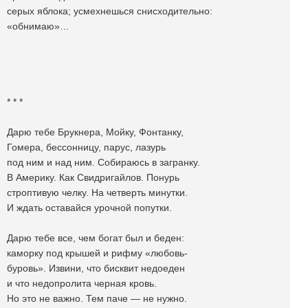
серых яблока; усмехнешься снисходительно:
«обнимаю»…
* * *
Дарю тебе Брукнера, Мойку, Фонтанку,
Гомера, бессонницу, парус, лазурь
под ним и над ним. Собираюсь в загранку.
В Америку. Как Свидригайлов. Понурь
строптивую челку. На четверть минутки.
И ждать оставайся урочной попутки.
Дарю тебе все, чем богат был и беден:
каморку под крышей и рифму «любовь-
буровь». Извини, что бисквит недоеден
и что недопролита черная кровь.
Но это не важно. Тем паче — не нужно.