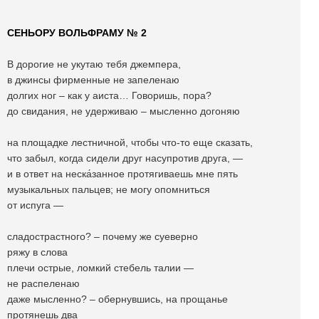
СЕНЬОРУ ВОЛЬФРАМУ № 2
В дорогие не укутаю тебя джемпера,
в джинсы фирменные не запеленаю
долгих ног – как у аиста… Говоришь, пора?
до свидания, не удерживаю – мысленно догоняю
на площадке лестничной, чтобы что-то еще сказать,
что забыл, когда сидели друг насупротив друга, —
и в ответ на неска́занное протягиваешь мне пять
музыкальных пальцев; не могу опомниться
от испуга —
сладострастного? – почему же суеверно
ряжу в слова
плечи острые, ломкий стебель талии —
не распеленаю
даже мысленно? – обернувшись, на прощанье
протянешь два