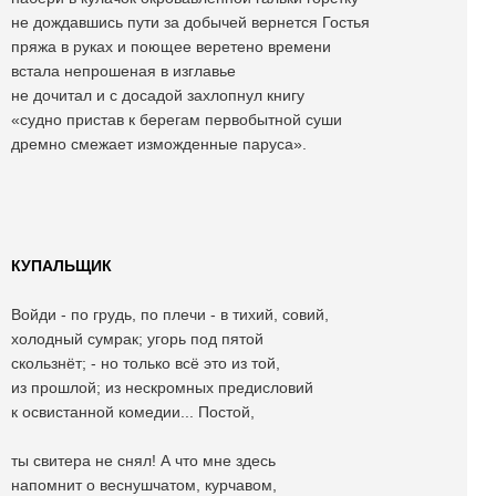
не дождавшись пути за добычей вернется Гостья
пряжа в руках и поющее веретено времени
встала непрошеная в изглавье
не дочитал и с досадой захлопнул книгу
«судно пристав к берегам первобытной суши
дремно смежает изможденные паруса».
КУПАЛЬЩИК
Войди - по грудь, по плечи - в тихий, совий,
холодный сумрак; угорь под пятой
скользнёт; - но только всё это из той,
из прошлой; из нескромных предисловий
к освистанной комедии... Постой,
ты свитера не снял! А что мне здесь
напомнит о веснушчатом, курчавом,