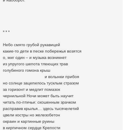
и наоборот.
* * *
Небо смято грубой рукавицей
какие-то дети в песке побережья возятся
о, миг один – и музыка возникнет
из упругого шепота тлеющих трав
голубиного гомона крыш
и волынки прибоя
но солнце зацепилось тусклым стразом
за горизонт и медлит помазок
чернильной Ночи может быть научит
читать по-птичьи: скошенным зрачком
расправив крылья… здесь тысячелетий
цвели костры но железобетон
окраин и картинные руины
в кирпичном сердце Крепости