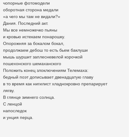
чопорные фотомодели
оборотная сторона медали
«а чего мы там не видали?»
Дания. Последний акт.
Мы все немножечко пьяны
и кровью истекаем понарошку.
Опорожняя за бокалом бокал,
продолжаем дебош то есть бьем баклуши
мышь шуршит заплесневелой корочкой
пошехонского шемаханского
Положить конец злоключениям Телемаха:
бедный поэт дописывает двенадцатую главу
в то время как нигилист хладнокровно препарирует
лягву.
В глянце зимнего солнца.
С ленцой
напоследок
и унция перца.