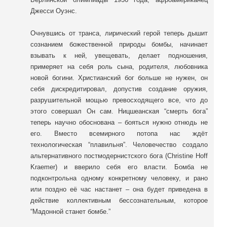
Джесси Оуэнс.
Очнувшись от транса, лирический герой теперь дышит
сознанием божественной природы бомбы, начинает
взывать к ней, увещевать, делает подношения,
примеряет на себя роль сына, родителя, любовника
новой богини. Христианский бог больше не нужен, он
себя дискредитировал, допустив создание оружия,
разрушительной мощью превосходящего все, что до
этого совершал Он сам. Ницшеанская “смерть бога”
теперь научно обоснована – бояться нужно отнюдь не
его. Вместо всемирного потопа нас ждёт
технологическая “плавильня”. Человечество создало
альтернативного постмодернистского бога (Christine Hoff
Kraemer) и вверило себя его власти. Бомба не
подконтрольна одному конкретному человеку, и рано
или поздно её час настанет – она будет приведена в
действие коллективным бессознательным, которое
“Мадонной станет бомбе.”