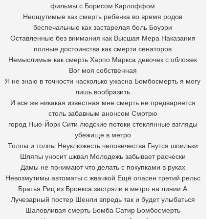
фильмы с Борисом Карлоффом
Неощутимые как смерть ребенка во время родов
беспечальные как застарелая боль Боуэри
Оставленные без внимания как Высшая Мера Наказания
полные достоинства как смерти сенаторов
Немыслимые как смерть Харпо Маркса девочек с обложек
Вог моя собственная
Я не знаю в точности насколько ужасна Бомбосмерть я могу
лишь вообразить
И все же никакая известная мне смерть не предваряется
столь забавным анонсом Смотрю
город Нью-Йорк Сити людские потоки стеклянные взгляды
убежище в метро
Толпы и толпы Неуклюжесть человечества Гнутся шпильки
Шляпы уносит шквал Молодежь забывает расчески
Дамы не понимают что делать с покупками в руках
Невозмутимы автоматы с жвачкой Ещё опасен третий рельс
Братья Риц из Бронкса застряли в метро на линии A
Лучезарный постер Шенли впредь так и будет улыбаться
Шаловливая смерть Бомба Сатир Бомбосмерть