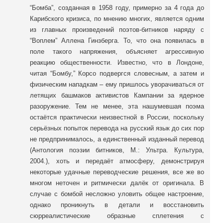
“Бомба”, созданная в 1958 году, примерно за 4 года до
Карибского кризиса, по мнению многих, является одним
из главных произведений поэтов-битников наряду с
“Воплем” Аллена Гинзберга. То, что она появилась в
поле такого напряжения, объясняет агрессивную
реакцию общественности. Известно, что в Лондоне,
читая “Бомбу,” Корсо подвергся словесным, а затем и
физическим нападкам – ему пришлось уворачиваться от
летящих башмаков активистов Кампании за ядерное
разоружение. Тем не менее, эта нашумевшая поэма
остаётся практически неизвестной в России, поскольку
серьёзных попыток перевода на русский язык до сих пор
не предпринималось, а единственный изданный перевод
(Антология поэзии битников, М.: Ультра. Культура,
2004.), хоть и передаёт атмосферу, демонстрируя
некоторые удачные переводческие решения, все же во
многом неточен и ритмически далёк от оригинала. В
случае с бомбой несложно уловить общее настроение,
однако проникнуть в детали и восстановить
сюрреалистические образные сплетения с