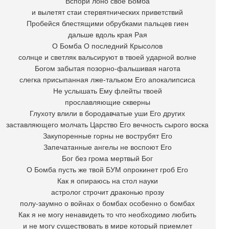
Вспори лоно свое Бомба
и вылетят стаи стервятнических приветствий
Пробейся блестящими обрубками пальцев гиен
дальше вдоль края Рая
О Бомба О последний Крысолов
солнце и светляк вальсируют в твоей ударной волне
Богом забытая позорно-фальшивая нагота
слегка присыпанная лже-тальком Его апокалипсиса
Не услышать Ему флейты твоей
прославляющие скверны
Глухоту влили в бородавчатые уши Его других
заставляющего молчать Царство Его вечность сырого воска
Закупоренные горны не вострубят Его
Запечатанные ангелы не воспоют Его
Бог без грома мертвый Бог
О Бомба пусть же твой БУМ опрокинет гроб Его
Как я опираюсь на стол науки
астролог строчит драконью прозу
полу-заумно о войнах о бомбах особенно о бомбах
Как я не могу ненавидеть то что необходимо любить
и не могу существовать в мире который приемлет