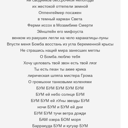
ни сводников бессрочной непогоды
их жестокой оттепели земной
Оппенгеймер посажен
в темный карман Света
Ферми иссох в Мозамбике Смерти
Эйнштейн его мифоуста
венком из ракушек легли на чело каракатицы-луны
Впусти меня Бомба восстань из угла беременной крысы
Не страшись наций мира занесших метлы
О Бомба люблю тебя
Хочу целовать твой звон есть твой лязг
Ты есть пеан ты акме крика
лирическая шляпа мистера Грома
О громыхни танковыми коленями
БУМ БУМ БУМ БУМ БУМ
БУМ ей небо солнце БУМ
БУМ БУМ ей лУны звезды БУМ
ночи БУМ и БУМ ей дни
БУМ БУМ тучи ветра дожди
БАМ озера БОМ моря
Барракуда БУМ и кугуар БУМ