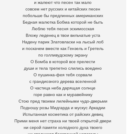
и жалеют что песен так мало
совсем нет русских и китайских песен
побольше бы предлинных американских
Бедная малютка Бобма которой не быть
Люблю тебя песня эскимосская
Вложу леденец в твои вильчатые уста
Надену парик Златовласки на лысый лоб
и поскачем вместе как Гензель и Гретель
по голливудскому экрану
О Бомба в которой все прелести
души и тела трепетно слились воедино
О пушинка-фея тебя сорвали
с грандиозного дерева вселенной
О частица неба дарящая солнце
горе равно как и муравейнику
Стою пред твоими лилейными чудо-дверьми
Подношу розы Мидгарда и мускус Аркадии
Испытанная косметика от райских девиц
Прими меня нет страха ни твоей открытой двери
ни серой памяти холодного духа твоего