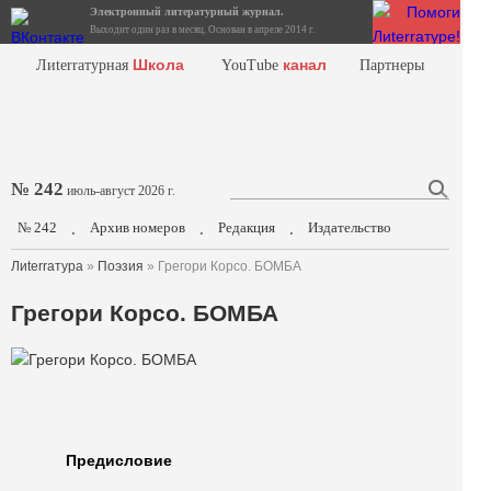
Электронный литературный журнал.
Выходит один раз в месяц. Основан в апреле 2014 г.
Школа
канал
Лиterraтурная
YouTube
Партнеры
№ 242
июль-август 2026 г.
№ 242
Архив номеров
Редакция
Издательство
.
.
.
Лиterraтура
»
Поэзия
» Грегори Корсо. БОМБА
Грегори Корсо. БОМБА
Предисловие