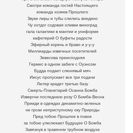
Смотри команда гостей Настоящего
команда хозяев Прошлого
Звуки лиры и тубы слились воедино
Чу хотдог содовая оливки виноград
гала галактики в мантии и униформе
кафетерий О буфеты радости
Эфирный корень и браво и у-у-у
Миллиарды извечных посетителей
Зевесова преисподняя
Гермес в одном забеге с Оуэнсом
Будда подает слюнявый мяч
Иисус пропускает все три подачи
Лютер крадет третью базу
Смерть-Планетарий Осанна Бомба
Извергни последнюю розу О Бомба-Весна
Прииди в одеждах динамитно-зеленых
не грози неприступному оку Природы
Пред тобою Прошлое в повое
за тобою улюлюкает Будущее О Бомба
Завязнув в травяном трубном воздухе