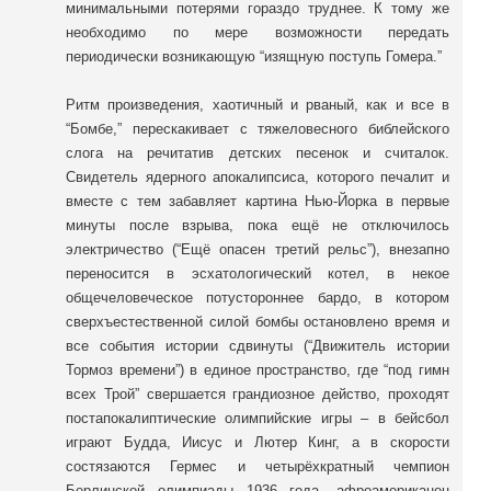
минимальными потерями гораздо труднее. К тому же
необходимо по мере возможности передать
периодически возникающую “изящную поступь Гомера.”
Ритм произведения, хаотичный и рваный, как и все в
“Бомбе,” перескакивает с тяжеловесного библейского
слога на речитатив детских песенок и считалок.
Свидетель ядерного апокалипсиса, которого печалит и
вместе с тем забавляет картина Нью-Йорка в первые
минуты после взрыва, пока ещё не отключилось
электричество (“Ещё опасен третий рельс”), внезапно
переносится в эсхатологический котел, в некое
общечеловеческое потустороннее бардо, в котором
сверхъестественной силой бомбы остановлено время и
все события истории сдвинуты (“Движитель истории
Тормоз времени”) в единое пространство, где “под гимн
всех Трой” свершается грандиозное действо, проходят
постапокалиптические олимпийские игры – в бейсбол
играют Будда, Иисус и Лютер Кинг, а в скорости
состязаются Гермес и четырёхкратный чемпион
Берлинской олимпиады 1936 года, афроамериканец