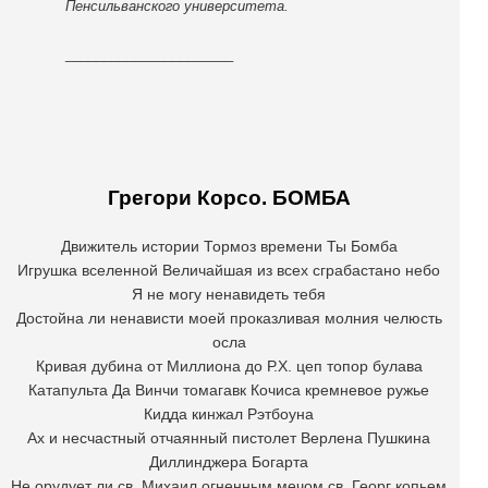
Пенсильванского университета.
______________________
Грегори Корсо. БОМБА
Движитель истории Тормоз времени Ты Бомба
Игрушка вселенной Величайшая из всех сграбастано небо
Я не могу ненавидеть тебя
Достойна ли ненависти моей проказливая молния челюсть
осла
Кривая дубина от Миллиона до Р.Х. цеп топор булава
Катапульта Да Винчи томагавк Кочиса кремневое ружье
Кидда кинжал Рэтбоуна
Ах и несчастный отчаянный пистолет Верлена Пушкина
Диллинджера Богарта
Не орудует ли св. Михаил огненным мечом св. Георг копьем