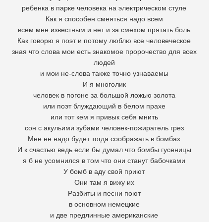
ребенка в парке человека на электрическом стуле
Как я способен смеяться надо всем
всем мне известным и нет и за смехом прятать боль
Как говорю я поэт и потому люблю все человеческое
зная что слова мои есть знакомое пророчество для всех
людей
и мои не-слова также точно узнаваемы
И я многолик
человек в погоне за большой ложью золота
или поэт блуждающий в белом прахе
или тот кем я привык себя мнить
сон с акульими зубами человек-пожиратель грез
Мне не надо будет тогда соображать в бомбах
И к счастью ведь если бы думал что бомбы гусеницы
я б не усомнился в том что они станут бабочками
У бомб в аду свой приют
Они там я вижу их
Разбиты и песни поют
в основном немецкие
и две предлинные американские