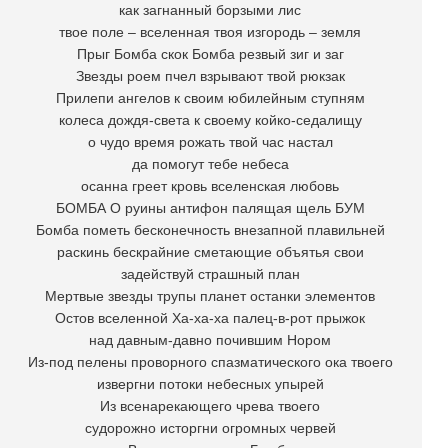
как загнанный борзыми лис
твое поле – вселенная твоя изгородь – земля
Прыг Бомба скок Бомба резвый зиг и заг
Звезды роем пчел взрывают твой рюкзак
Прилепи ангелов к своим юбилейным ступням
колеса дождя-света к своему койко-седалищу
о чудо время рожать твой час настал
да помогут тебе небеса
осанна греет кровь вселенская любовь
БОМБА О руины антифон палящая щель БУМ
Бомба пометь бесконечность внезапной плавильней
раскинь бескрайние сметающие объятья свои
задействуй страшный план
Мертвые звезды трупы планет останки элементов
Остов вселенной Ха-ха-ха палец-в-рот прыжок
над давным-давно почившим Нором
Из-под пелены проворного спазматического ока твоего
извергни потоки небесных упырей
Из всенарекающего чрева твоего
судорожно исторгни огромных червей