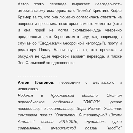
Автор этого перевода выражает благодарность
американскому исследователю “Бомбы” Кристине Хофф
Крэмер за то, что она любезно согласилась ответить на
вопросы и прояснила некоторые важные моменты (хотя
и она порой не могла сколько-нибудь уверенно
предположить, что Корсо имел в виду, как, например, в
случае со “Сводниками бессрочной непогоды”), поэту и
редактору Павлу Банникову за то, что прочитал и
обсудил не один черновой вариант перевода, а также
Зое Фальковой за вдохновение.
- - - - - - - - - - - - - - - - -
Антон Платонов
, переводчик с английского и
испанского.
Родился в Ярославской области. Окончил
переводческое отделение СПбГУКИ, ученик
переводчицы и писательницы Веры Резник. Участник
семинаров поэзии "Открытой Литературной Школы
Алматы" сезона 2015-2016, слушатель курса
современной американской поэзии "ModPo"