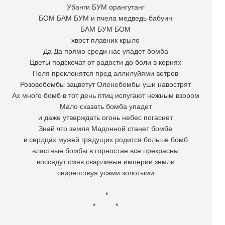
Убанги БУМ орангутанг
БОМ БАМ БУМ и пчела медведь бабуин
БАМ БУМ БОМ
хвост плавник крыло
Да Да прямо среди нас упадет бомба
Цветы подскочат от радости до боли в корнях
Поля преклонятся пред аллилуйями ветров
Розовобомбы зацветут Оленебомбы уши навострят
Ах много бомб в тот день птиц испугают нежным взором
Мало сказать бомба упадет
и даже утверждать огонь небес погаснет
Знай что земля Мадонной станет бомбе
в сердцах мужей грядущих родится больше бомб
властные бомбы в горностае все прекрасны
воссядут смяв сварливые империи земли
свирепствуя усами золотыми
*
* *