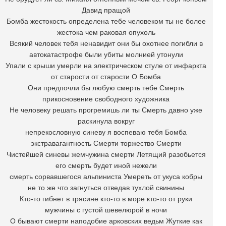
Давид пращой
Бомба жестокость определена тебе человеком ты не более
жестока чем раковая опухоль
Всякий человек тебя ненавидит они бы охотнее погибли в
автокатастрофе были убиты молнией утонули
Упали с крыши умерли на электрическом стуле от инфаркта
от старости от старости О Бомба
Они предпочли бы любую смерть тебе Смерть
прикосновение свободного художника
Не человеку решать прогремишь ли ты Смерть давно уже
раскинула вокруг
непрекословную синеву я воспеваю тебя Бомба
экстравагантность Смерти торжество Смерти
Чистейшей синевы жемчужина смерти Летящий разобьется
его смерть будет иной нежели
смерть сорвавшегося альпиниста Умереть от укуса кобры
не то же что загнуться отведав тухлой свинины
Кто-то гибнет в трясине кто-то в море кто-то от руки
мужчины с густой шевелюрой в ночи
О бывают смерти наподобие арковских ведьм Жуткие как