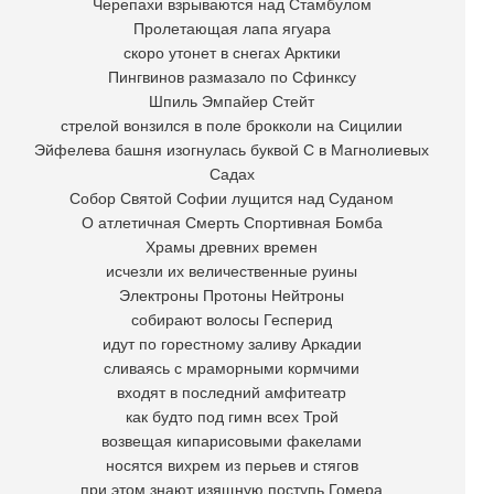
Черепахи взрываются над Стамбулом
Пролетающая лапа ягуара
скоро утонет в снегах Арктики
Пингвинов размазало по Сфинксу
Шпиль Эмпайер Стейт
стрелой вонзился в поле брокколи на Сицилии
Эйфелева башня изогнулась буквой С в Магнолиевых
Садах
Собор Святой Софии лущится над Суданом
О атлетичная Смерть Спортивная Бомба
Храмы древних времен
исчезли их величественные руины
Электроны Протоны Нейтроны
собирают волосы Гесперид
идут по горестному заливу Аркадии
сливаясь с мраморными кормчими
входят в последний амфитеатр
как будто под гимн всех Трой
возвещая кипарисовыми факелами
носятся вихрем из перьев и стягов
при этом знают изящную поступь Гомера