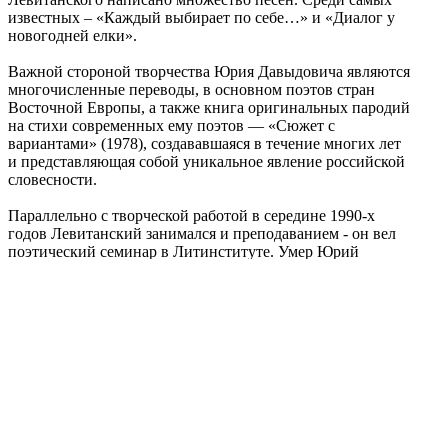
известных – «Каждый выбирает по себе…» и «Диалог у
новогодней елки».
Важной стороной творчества Юрия Давыдовича являются
многочисленные переводы, в основном поэтов стран
Восточной Европы, а также книга оригинальных пародий
на стихи современных ему поэтов — «Сюжет с
вариантами» (1978), создававшаяся в течение многих лет
и представляющая собой уникальное явление российской
словесности.
Параллельно с творческой работой в середине 1990-х
годов Левитанский занимался и преподаванием - он вел
поэтический семинар в Литинституте. Умер Юрий
Давыдович Левитанский 25 января 1996 года в Москве,
похоронен на Ваганьковском кладбище столицы.
Поделиться публикацией:
21 070
Опубликовано
28 июн 2014