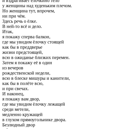
и вздрагивает ёлочкино тело
у женщины над худеньким плечом.
Но женщина тут, впрочем,
ни при чём.
Здесь речь о ёлке.
В ней-то всё и дело.
Итак,
я покажу сперва балкон,
где мы увидим ёлочку стоящей
как бы в преддверье
жизни предстоящей,
всю в ожиданье близких перемен.
Затем я покажу её в один
из вечеров
рождественской недели,
всю в блеске мишуры и канители,
как бы в полёте всю,
и при свечах.
И наконец,
я покажу вам двор,
где мы увидим ёлочку лежащей
среди метели,
медленно кружащей
в глухом прямоугольнике двора.
Безлюдный двор