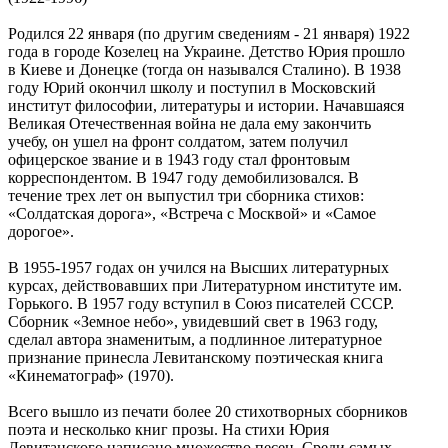
Родился 22 января (по другим сведениям - 21 января) 1922
года в городе Козелец на Украине. Детство Юрия прошло
в Киеве и Донецке (тогда он назывался Сталино). В 1938
году Юрий окончил школу и поступил в Московский
институт философии, литературы и истории. Начавшаяся
Великая Отечественная война не дала ему закончить
учебу, он ушел на фронт солдатом, затем получил
офицерское звание и в 1943 году стал фронтовым
корреспондентом. В 1947 году демобилизовался. В
течение трех лет он выпустил три сборника стихов:
«Солдатская дорога», «Встреча с Москвой» и «Самое
дорогое».
В 1955-1957 годах он учился на Высших литературных
курсах, действовавших при Литературном институте им.
Горького. В 1957 году вступил в Союз писателей СССР.
Сборник «Земное небо», увидевший свет в 1963 году,
сделал автора знаменитым, а подлинное литературное
признание принесла Левитанскому поэтическая книга
«Кинематограф» (1970).
Всего вышло из печати более 20 стихотворных сборников
поэта и несколько книг прозы. На стихи Юрия
Левитанского написано множество песен. Среди самых