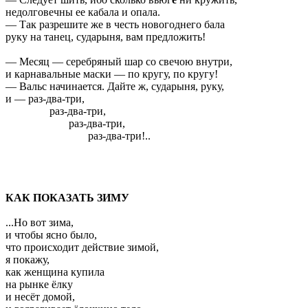
недолговечны ее кабала и опала.
— Так разрешите же в честь новогоднего бала
руку на танец, сударыня, вам предложить!
— Месяц — серебряный шар со свечою внутри,
и карнавальные маски — по кругу, по кругу!
— Вальс начинается. Дайте ж, сударыня, руку,
и — раз-два-три,
раз-два-три,
раз-два-три,
раз-два-три!..
КАК ПОКАЗАТЬ ЗИМУ
...Но вот зима,
и чтобы ясно было,
что происходит действие зимой,
я покажу,
как женщина купила
на рынке ёлку
и несёт домой,