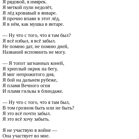
Я рядовой, я имярек.
Я меткой пули недолёт,
Я лёд кровавый в январе.
Я прочно впаян в этот лёд,
Я в нём, как мушка в янтаре.
— Ну что с того, что я там был?
Я всё избыл, я всё забыл.
Не помню дат, не помню дней,
Названий вспомнить не могу.
— Я топот загнанных коней,
Я хриплый окрик на бегу,
Я миг непрожитого дня,
Я бой на дальнем рубеже,
Я пламя Вечного огня
И пламя гильзы в блиндаже.
— Ну что с того, что я там был,
В том грозном быть или не быть?
Я это всё почти забыл.
Я это всё хочу забыть.
Я не участвую в войне —
Она участвует во мне.