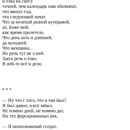
и ёлка на снегу
точней, чем календарь нам обозначат,
что минул год,
что следующий начат.
Что за нелепой разной кутерьмой,
ах, Боже мой,
как время пролетело.
Что день хоть и длинней,
да холодней.
Что женщина...
Но речь тут не о ней.
Здесь речь о ёлке.
В ней-то всё и дело.
* * *
— Ну что с того, что я там был?
Я был давно, я всё забыл.
Не помню дней, не помню дат,
Ни тех форсированных рек.
— Я неопознанный солдат,