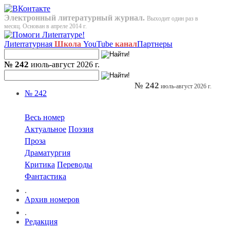
Электронный литературный журнал.
Выходит один раз в
месяц. Основан в апреле 2014 г.
Лиterraтурная
Школа
YouTube
канал
Партнеры
№ 242
июль-август 2026 г.
№ 242
июль-август 2026 г.
№ 242
Весь номер
Актуальное
Поэзия
Проза
Драматургия
Критика
Переводы
Фантастика
.
Архив номеров
.
Редакция