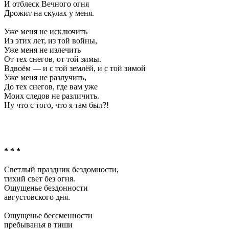
И отблеск Вечного огня
Дрожит на скулах у меня.
Уже меня не исключить
Из этих лет, из той войны,
Уже меня не излечить
От тех снегов, от той зимы.
Вдвоём — и с той землёй, и с той зимой
Уже меня не разлучить,
До тех снегов, где вам уже
Моих следов не различить.
Ну что с того, что я там был?!
* * *
Светлый праздник бездомности,
тихий свет без огня.
Ощущенье бездонности
августовского дня.
Ощущенье бессменности
пребыванья в тиши