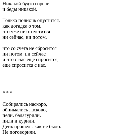
Никакой будто горечи
и беды никакой.
Только полночь опустится,
как догадка о том,
что уже не отпустится
ни сейчас, ни потом,
что со счета не сбросится
ни потом, ни сейчас
и что с нас еще спросится,
еще спросится с нас.
* * *
Собирались наскоро,
обнимались ласково,
пели, балагурили,
пили и курили.
День прошёл - как не было.
Не поговорили.