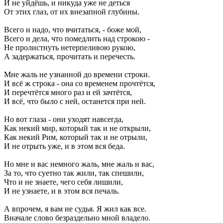
И не уйдёшь, и никуда уже не деться
От этих глаз, от их внезапной глубины.
Всего и надо, что вчитаться, - боже мой,
Всего и дела, что помедлить над строкою -
Не пролистнуть нетерпеливою рукою,
А задержаться, прочитать и перечесть.
Мне жаль не узнанной до времени строки.
И всё ж строка - она со временем прочтётся,
И перечтётся много раз и ей зачтётся,
И всё, что было с ней, останется при ней.
Но вот глаза - они уходят навсегда,
Как некий мир, который так и не открыли,
Как некий Рим, который так и не отрыли,
И не отрыть уже, и в этом вся беда.
Но мне и вас немного жаль, мне жаль и вас,
За то, что суетно так жили, так спешили,
Что и не знаете, чего себя лишили,
И не узнаете, и в этом вся печаль.
А впрочем, я вам не судья. Я жил как все.
Вначале слово безраздельно мной владело.