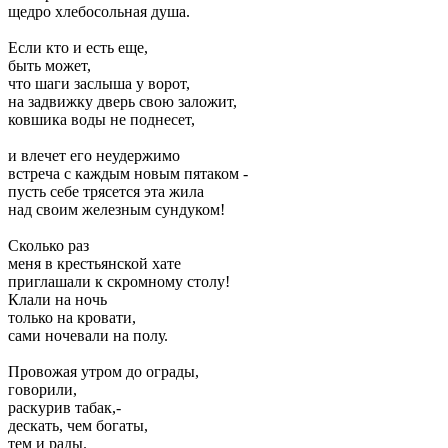
щедро хлебосольная душа.
Если кто и есть еще,
быть может,
что шаги заслыша у ворот,
на задвижку дверь свою заложит,
ковшика воды не поднесет,
и влечет его неудержимо
встреча с каждым новым пятаком -
пусть себе трясется эта жила
над своим железным сундуком!
Сколько раз
меня в крестьянской хате
приглашали к скромному столу!
Клали на ночь
только на кровати,
сами ночевали на полу.
Провожая утром до ограды,
говорили,
раскурив табак,-
дескать, чем богаты,
тем и рады.