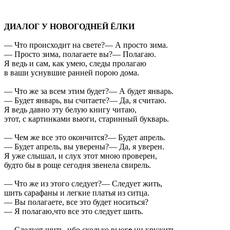
ДИАЛОГ У НОВОГОДНЕЙ ЁЛКИ
— Что происходит на свете?— А просто зима.
— Просто зима, полагаете вы?— Полагаю.
Я ведь и сам, как умею, следы пролагаю
в ваши уснувшие ранней порою дома.
— Что же за всем этим будет?— А будет январь.
— Будет январь, вы считаете?— Да, я считаю.
Я ведь давно эту белую книгу читаю,
этот, с картинками вьюги, старинный букварь.
— Чем же все это окончится?— Будет апрель.
— Будет апрель, вы уверены?— Да, я уверен.
Я уже слышал, и слух этот мною проверен,
будто бы в роще сегодня звенела свирель.
— Что же из этого следует?— Следует жить,
шить сарафаны и легкие платья из ситца.
— Вы полагаете, все это будет носиться?
— Я полагаю,что все это следует шить.
— Следует шить, ибо сколько вьюг
е
ни кружить,