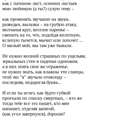
как с патиною лист, осенних листьев
мою любимую (а ты?) сухую тему –
как променять звучание на звуки,
разведки, вылазки – на грубую атаку,
молчанья круг, веселое паренье –
сменить на то, что, подойдя вплотную,
вслепую тычется, мычит или лопочет ...
О милый мой, мы там уже бывали.
Не нужно молний страшных по ущельям,
зеркальных стен в паденьи одиноком,
а в них опять свое же отраженье,
не нужно знать, как влажны эти сланцы,
чтоб эхо "я" звучало отовсюду –
последняя, недорогая буква...
И если ты исчез, как будто губкой
проехали по списку смертных, – кто же
тогда тебе все это пишет, кто мне
напишет, отделяя запятой,
(как угол завернулся),
дорогая
?