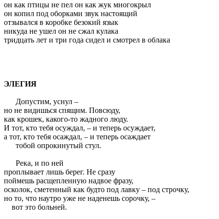
он как птицы не пел он как жук многокрыл
он копил под оборками звук настоящий
отзывался в коробке безокий язык
никуда не ушел он не сжал кулака
тридцать лет и три года сидел и смотрел в облака
ЭЛЕГИЯ
Допустим, уснул –
но не видишься спящим. Повсюду,
как крошек, какого-то жадного люду.
И тот, кто тебя осуждал, – и теперь осуждает,
а тот, кто тебя осаждал, – и теперь осаждает
тобой опрокинутый стул.
Река, и по ней
проплывает лишь берег. Не сразу
поймешь расщепленную надвое фразу,
осколок, сметенный как будто под лавку – под строчку,
но то, что наутро уже не наденешь сорочку, –
вот это больней.