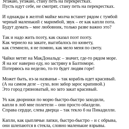
Уезжаю, уезжаю, стану петь на перекрестках.
Пусть идут себе, не смотрят, стану петь на перекрестках.
И однажды в желтой майке молча вcтанет рядом с тумбой
черный маленький с маримбой, звук – ее как капли пота.
Будут думать – мне любовник, только разве важно это?
Так и надо жить поэту, как сказал поэт поэту.
Как чернело на закате, выгибалось по кювету,
как стемнело, я не помню, как мело меня по свету.
Чайки метят на МакДональдс – значит, где-то рядом море.
Я на юг наверно еду, но застряну в Балтиморе.
Потеряюсь на неделю, то-то будет людям горе!
Может быть, из-за названья – так корабль идет красивый.
(А на самом деле – сухо, вон забор зарос крапивой.)
Это город грязноватый, но зато закат красивый.
Ух как дворники по морю быстро-быстро заходили,
капли в лоб мне полетели – они просто обалдели.
Справа сердце, слева дверца – так текло б на Пикадилли.
Капли, как цыплячьи лапки, быстро-быстро – и с обрыва,
они шлепаются в стекла, словно маленькие взрывы.