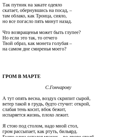
Так путник на закате одеяло
скатает, обернувшись на посад, –
там облако, как Троица, сияло,
но все погасло пять минут назад.
Что возвращенья может быть глупее?
Но если это так, то отчего
Твой образ, как монета голубая –
на самом дне смиренья моего?
ГРОМ В МАРТЕ
С.Гончарову
А тут опять весна, воздух скрипит сырой,
ветер такой в грудь, будто стучит: открой,
слабая тень косит, вбок бежит,
испаряется жизнь, плохо лежит.
Я стою под столом, надо мной стол,
гром рассыпает, как ртуть, бильярд.
Будто один остался мужик – во дворе столб