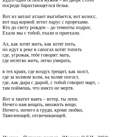
посреди барахтающегося белья.
Вот из заплат атлант выгибается, вот колосс,
вот над кормой летит парус с прорехами.
Кто до свету рожден – до темноты подрос.
Ехали мы с тобой, ехали и приехали.
Ах, как хотят жить, как хотят пить,
но идут к реке в сапогах котят топить
где, угрожая, тебе говорят: мать,
где нелегко жить, легко умирать,
в тех краях, где воздух трещит, как холст,
где за холмом холм, на холме погост,
где, как дыра с дырой, с тобой говорит март, –
там поймешь, что никто не мертв.
Вот и хватит ваять – ветер, ты лепи.
Нечего нам вещать, множить вещи.
Ничего, ничего в груди, кроме любви,
Тяжелеющей, отсвечивающей.