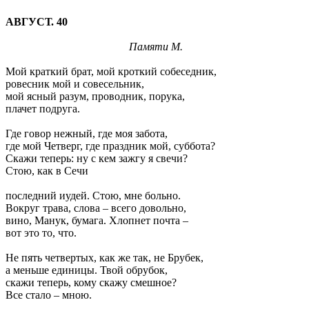
АВГУСТ. 40
Памяти М.
Мой краткий брат, мой кроткий собеседник,
ровесник мой и совесельник,
мой ясный разум, проводник, порука,
плачет подруга.
Где говор нежный, где моя забота,
где мой Четверг, где праздник мой, суббота?
Скажи теперь: ну с кем зажгу я свечи?
Стою, как в Сечи
последний иудей. Стою, мне больно.
Вокруг трава, слова – всего довольно,
вино, Манук, бумага. Хлопнет почта –
вот это то, что.
Не пять четвертых, как же так, не Брубек,
а меньше единицы. Твой обрубок,
скажи теперь, кому скажу смешное?
Все стало – мною.