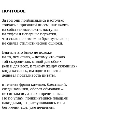
ПОЧТОВОЕ
За год они приблизились настолько,
топчась в прихожей писем, натыкаясь
на собственные локти, наступая
на туфли и непарные перчатки,
что стало невозможно брякнуть слово,
не сделав стилистической ошибки.
Вначале это было не похоже
на то, чем стало, – потому что стало
той скорописью, милой для обоих
(как и для всех, к такому жанру склонных),
когда казалось, им одним понятна
дешевая податливость цитаты,
в теченье фразы камешек блестящий,
следы заминки, оборот обмолвки –
не синтаксис, а знаки препинанья...
Но по углам, прикинувшись плащами,
накидками, – прислушивались тени
без имени еще, уже печальны.