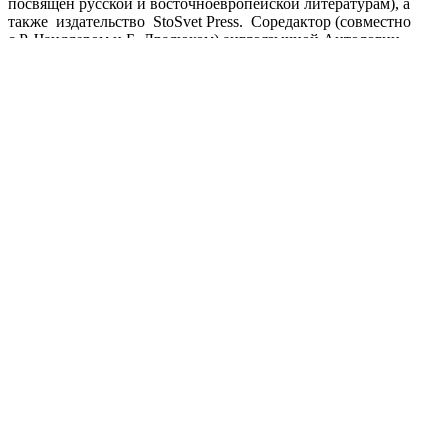
посвящен русской и восточноевропейской литературам), а
также издательствo StoSvet Press. Cоредактор (совместно
с Р. Чандлером и Б. Дралюком) англоязычной Антологии
русской поэзии, The Penguin Book of Russian Рoetry
(London: Penguin Classics, 2015).
Автор девяти книг стихов и переводов, в том числе,
книги избранного «Волк» (НЛО, 2009).
Поделиться публикацией:
3 078
Опубликовано
16 мар 2016
КОНКУРСЫ И ПРЕМИИ
АФИША
Наверх ↑
© 2014-2026 ИД Лиterraтура
Правовая информация