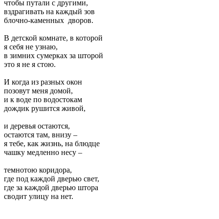
чтобы путали с другими,
вздрагивать на каждый зов
блочно-каменных дворов.
В детской комнате, в которой
я себя не узнаю,
в зимних сумерках за шторой
это я не я стою.
И когда из разных окон
позовут меня домой,
и к воде по водостокам
дождик рушится живой,
и деревья остаются,
остаются там, внизу –
я тебе, как жизнь, на блюдце
чашку медленно несу –
темнотою коридора,
где под каждой дверью свет,
где за каждой дверью штора
сводит улицу на нет.