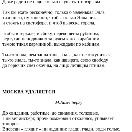
Даже радио не надо, только слушать эти взрывы.
Так бы ехать бесконечно, только б маленькая Элла
тихо пела, ну конечно, чтобы только Элла пела,
и стоять на светофоре, и чтоб вывеска горела,
чтобы в зеркале, и сбоку, перекошены рубином,
вертухаи неподвижно за рулем как с карабином,
тьмою тикая карминной, выжидали по кабинам.
Ты-то знала, чем заплатишь, знала, как не откупиться,
ты-то знала, ты-то знала, как швырять свою свободу
до горючих слез охочим, на лицо летящим птицам.
МОСКВА УДАЛЯЕТСЯ
М.Айзенбергу
До свидания, работные, до свидания, толковые.
Плывет айсберг, прочь бомжовый откололся, уплывает
топорок.
Впереди – глядит – ни льдинки: глади, глади, воды голые,