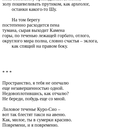
золу пошевеливать прутиком, как археолог,
останки какого-то Шу.
На том берегу
постепенно расходится пена
тумана, сырая выходит Камена
горы, по теченью лежащей горбато, отлого,
округлого мира полна, словно счастья – эклога,
как спящий на правом боку.
* * *
Пространство, я тебя не опечалю
еще незавершенностью одной.
Недовоплотившись, как отчалю?
Не береди, побудь еще со мной.
Лиловое теченье Куро-Сио –
вот так блестят такси на авеню.
Как, милое, ты в сумерки красиво.
Повремени, и я повременю.