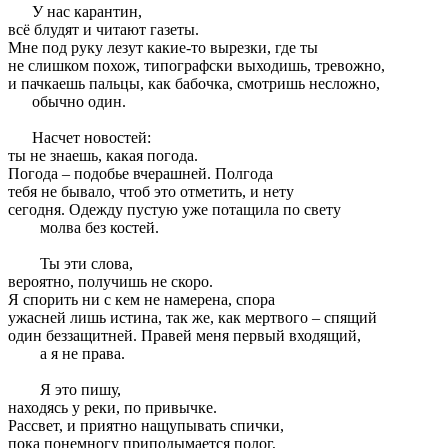
У нас карантин,
всё блудят и читают газеты.
Мне под руку лезут какие-то вырезки, где ты
не слишком похож, типографски выходишь, тревожно,
и пачкаешь пальцы, как бабочка, смотришь несложно,
обычно один.
Насчет новостей:
ты не знаешь, какая погода.
Погода – подобье вчерашней. Полгода
тебя не бывало, чтоб это отметить, и нету
сегодня. Одежду пустую уже потащила по свету
молва без костей.
Ты эти слова,
вероятно, получишь не скоро.
Я спорить ни с кем не намерена, спора
ужасней лишь истина, так же, как мертвого – спящий
один беззащитней. Правей меня первый входящий,
а я не права.
Я это пишу,
находясь у реки, по привычке.
Рассвет, и приятно нащупывать спички,
пока понемногу приподымается полог,