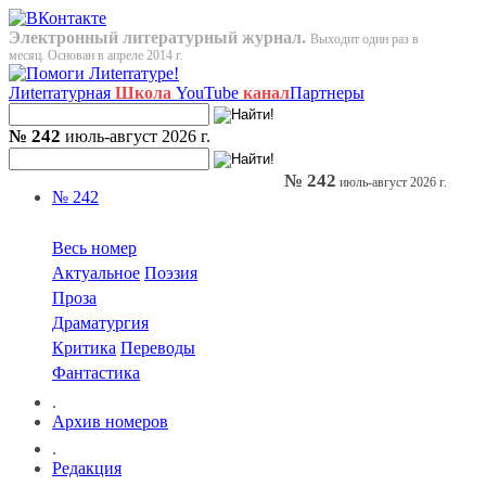
Электронный литературный журнал.
Выходит один раз в
месяц. Основан в апреле 2014 г.
Лиterraтурная
Школа
YouTube
канал
Партнеры
№ 242
июль-август 2026 г.
№ 242
июль-август 2026 г.
№ 242
Весь номер
Актуальное
Поэзия
Проза
Драматургия
Критика
Переводы
Фантастика
.
Архив номеров
.
Редакция