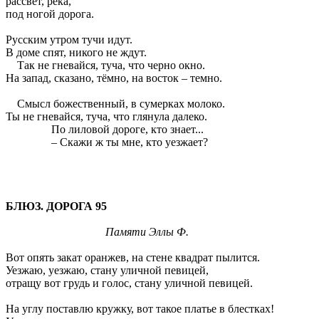
рассвет, река,
под ногой дорога.
Русским утром тучи идут.
В доме спят, никого не ждут.
Так не гневайся, туча, что черно окно.
На запад, сказано, тёмно, на восток – темно.
Смысл божественный, в сумерках молоко.
Ты не гневайся, туча, что глянула далеко.
По лиловой дороге, кто знает...
– Скажи ж ты мне, кто уезжает?
БЛЮЗ. ДОРОГА 95
Памяти Эллы Ф.
Вот опять закат оранжев, на стене квадрат пылится.
Уезжаю, уезжаю, стану уличной певицей,
отращу вот грудь и голос, стану уличной певицей.
На углу поставлю кружку, вот такое платье в блестках!