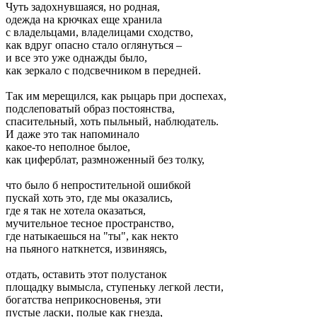
Чуть задохнувшаяся, но родная,
одежда на крючках еще хранила
с владельцами, владелицами сходство,
как вдруг опасно стало оглянуться –
и все это уже однажды было,
как зеркало с подсвечником в передней.
Так им мерещился, как рыцарь при доспехах,
подслеповатый образ постоянства,
спасительный, хоть пыльный, наблюдатель.
И даже это так напоминало
какое-то неполное былое,
как циферблат, размноженный без толку,
что было б непростительной ошибкой
пускай хоть это, где мы оказались,
где я так не хотела оказаться,
мучительное тесное пространство,
где натыкаешься на "ты", как некто
на пьяного наткнется, извиняясь,
отдать, оставить этот полустанок
площадку вымысла, ступеньку легкой лести,
богатства неприкосновенья, эти
пустые ласки, полые как гнезда,