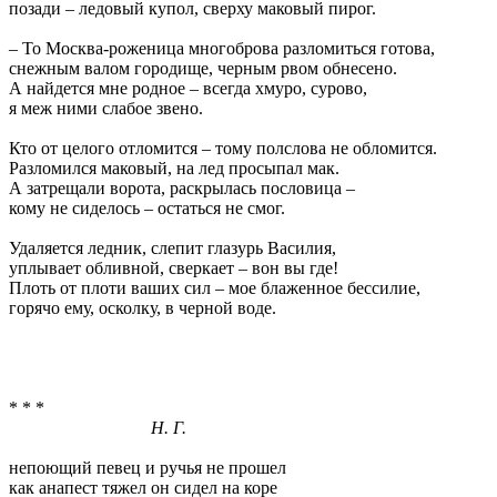
позади – ледовый купол, сверху маковый пирог.
– То Москва-роженица многоброва разломиться готова,
снежным валом городище, черным рвом обнесено.
А найдется мне родное – всегда хмуро, сурово,
я меж ними слабое звено.
Кто от целого отломится – тому полслова не обломится.
Разломился маковый, на лед просыпал мак.
А затрещали ворота, раскрылась пословица –
кому не сиделось – остаться не смог.
Удаляется ледник, слепит глазурь Василия,
уплывает обливной, сверкает – вон вы где!
Плоть от плоти ваших сил – мое блаженное бессилие,
горячо ему, осколку, в черной воде.
* * *
Н. Г.
непоющий певец и ручья не прошел
как анапест тяжел он сидел на коре