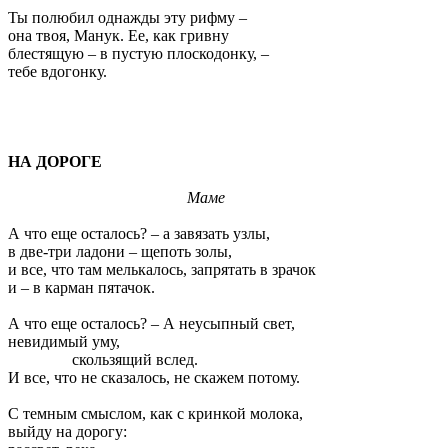
Ты полюбил однажды эту рифму –
она твоя, Манук. Ее, как гривну
блестящую – в пустую плоскодонку, –
тебе вдогонку.
НА ДОРОГЕ
Маме
А что еще осталось? – а завязать узлы,
в две-три ладони – щепоть золы,
и все, что там мелькалось, запрятать в зрачок
и – в карман пятачок.
А что еще осталось? – А неусыпный свет,
невидимый уму,
скользящий вслед.
И все, что не сказалось, не скажем потому.
С темным смыслом, как с кринкой молока,
выйду на дорогу: