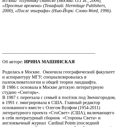
Из книг «Путнику снится» (Москва: О.Г.И., 2004),
«Простые времена» (Тенафлай: Hermitage Publishers,
2000), «После эпиграфа» (Нью-Йорк: Слово-Word, 1996).
_________________________________________
Об авторе:
ИРИНА МАШИНСКАЯ
Родилась в Москве. Окончила географический факультет
и аспирантуру МГУ; специализировалась в
палеоклиматологии и общей теории ландшафта.
В 1986 г. основала в Москве детскую литературную
студию «Снегирь».
В 1987 г. переехала с семьей в посёлок под Звенигородом,
в 1991 г. эмигрировала в США. Главный редактор
основанного вместе c Олегом Вулфом (1954-2011)
литературного проекта «СтоСвет» (США), включающего
в себя литературный сборник «Стороны Света» и
англоязычный журнал Cardinal Points (последний