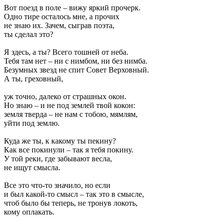
Вот поезд в поле – вижу яркий прочерк.
Одно тире осталось мне, а прочих
не знаю их. Зачем, сыграв поэта,
ты сделал это?
Я здесь, а ты? Всего тошней от неба.
Тебя там нет – ни с нимбом, ни без нимба.
Безумных звезд не спит Совет Верховный.
А ты, греховный,
уж точно, далеко от страшных окон.
Но знаю – и не под землей твой кокон:
земля тверда – не нам с тобою, мямлям,
уйти под землю.
Куда же ты, к какому ты пекину?
Как все покинули – так я тебя покину.
У той реки, где забывают весла,
не ищут смысла.
Все это что-то значило, но если
и был какой-то смысл – так это в смысле,
чтоб было бы теперь, не тронув локоть,
кому оплакать.