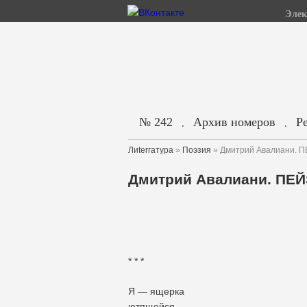
Элек
№ 242
Архив номеров
Р
.
.
Лиterraтура
»
Поэзия
» Дмитрий Авалиани.
Дмитрий Авалиани. П
* * *
Я — ящерка
ютящейся