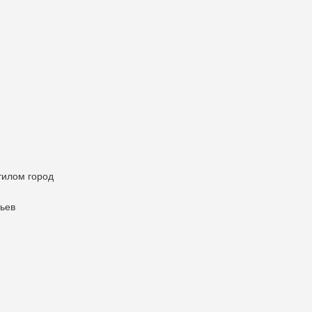
тилом город
тьев