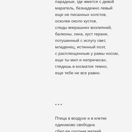
парадные, где жмется с девой
маратель, безнадежно левый
еще не писанных холстов,
осколки около кустов,
следы вчерашних возлияний,
балконы, окна, куст герани,
потушенный с испугу свет,
младенец, истинный поэт,
с расплющенным у рамы носом,
еще ты мил и непричесан,
глядишь в косматое темно,
еще тебе не все равно.
* * *
Птица в воздухе и в клетке
одинаково свободна
сбил ее охотник меткий