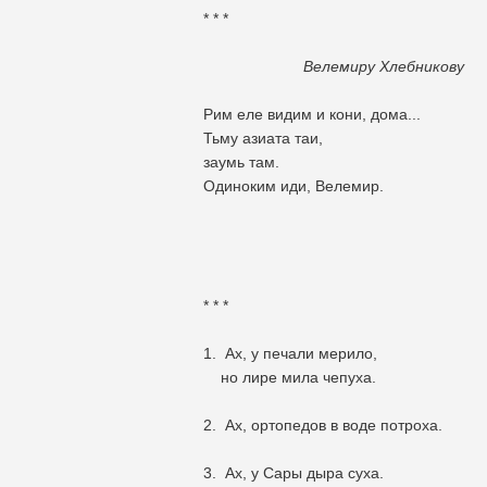
* * *
Велемиру Хлебникову
Рим еле видим и кони, дома...
Тьму азиата таи,
заумь там.
Одиноким иди, Велемир.
* * *
1. Ах, у печали мерило,
но лире мила чепуха.
2. Ах, ортопедов в воде потроха.
3. Ах, у Сары дыра суха.