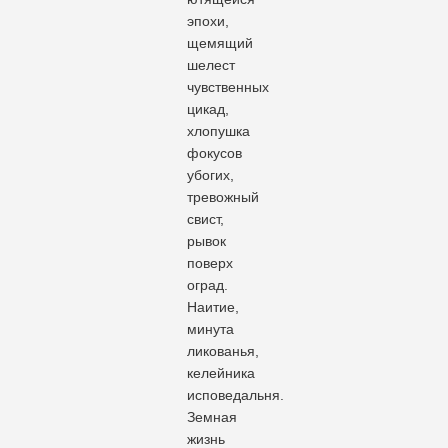
эпохи,
щемящий
шелест
чувственных
цикад,
хлопушка
фокусов
убогих,
тревожный
свист,
рывок
поверх
оград.
Наитие,
минута
ликованья,
келейника
исповедальня.
Земная
жизнь