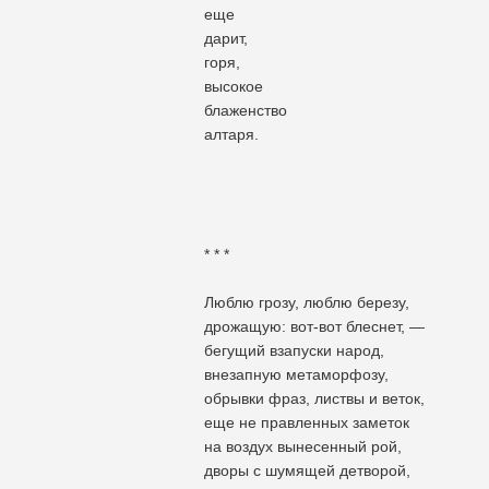
еще
дарит,
горя,
высокое
блаженство
алтаря.
* * *
Люблю грозу, люблю березу,
дрожащую: вот-вот блеснет, —
бегущий взапуски народ,
внезапную метаморфозу,
обрывки фраз, листвы и веток,
еще не правленных заметок
на воздух вынесенный рой,
дворы с шумящей детворой,