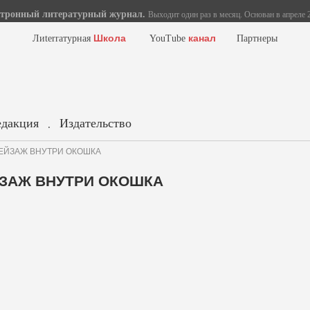
тронный литературный журнал.
Выходит один раз в месяц. Основан в апреле 2
Школа
канал
Лиterraтурная
YouTube
Партнеры
едакция
Издательство
.
 ПЕЙЗАЖ ВНУТРИ ОКОШКА
ЕЙЗАЖ ВНУТРИ ОКОШКА