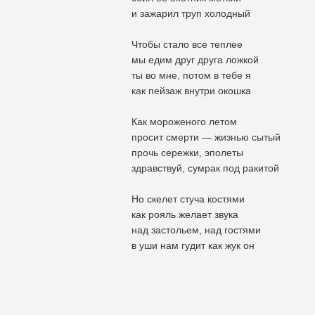
и зажарил труп холодный
Чтобы стало все теплее
мы едим друг друга ложкой
ты во мне, потом в тебе я
как пейзаж внутри окошка
Как мороженого летом
просит смерти — жизнью сытый
прочь сережки, эполеты
здравствуй, сумрак под ракитой
Но скелет стуча костями
как рояль желает звука
над застольем, над гостями
в уши нам гудит как жук он