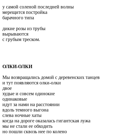
у самой соленой последней волны
мерещится постройка
барачного типа
дикие розы из трубы
вырываются
с грубым треском.
ОЛКИ-ОЛКИ
Мы возвращались домой с деревенских танцев
и тут появляются олки-олки
двое
худые и совсем одинокие
одинаковые
идут за нами на расстоянии
вдоль темного выгона
слева ночные хаты
когда на дороге оказалась гигантская лужа
мы не стали ее обходить
но пошли сквозь нее по колено