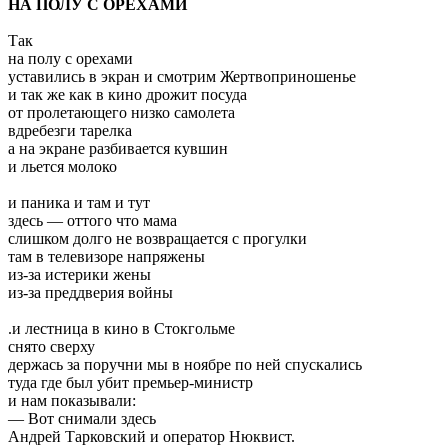
НА ПОЛУ С ОРЕХАМИ
Так
на полу с орехами
уставились в экран и смотрим Жертвоприношенье
и так же как в кино дрожит посуда
от пролетающего низко самолета
вдребезги тарелка
а на экране разбивается кувшин
и льется молоко
и паника и там и тут
здесь — оттого что мама
слишком долго не возвращается с прогулки
там в телевизоре напряжены
из-за истерики жены
из-за преддверия войны
.и лестница в кино в Стокгольме
снято сверху
держась за поручни мы в ноябре по ней спускались
туда где был убит премьер-министр
и нам показывали:
— Вот снимали здесь
Андрей Тарковский и оператор Нюквист.