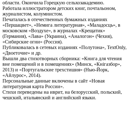
области. Окончила Горецкую сельхозакадемию.
Работала иллюстратором детских книг, почтальоном,
журналистом, колумнистом.
Печаталась в отечественных бумажных изданиях
«Першацвет», «Немига литературная», «Маладосць», в
московском «Воздухе», в журналах «Крещатик»
(Германия), «Лава» (Украина), «Аналогон» (Чехия),
«Сибирские огни» (Россия).
Публиковалась в сетевых изданиях «Полутона», TextOnly,
«Двоеточие» и др.
Вышли два стихотворных сборника: «Книга для чтения
вне помещений и в помещениях» (Минск, «Кнігазбор»,
2013) и «Португальские трехстишия» (Нью-Йорк,
«Айлурос», 2014).
Персональные данные включены в сайт «Новая
литературная карта России».
Стихи переведены на иврит, на белорусский, польский,
чешский, итальянский и английский языки.
Поделиться публикацией: