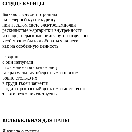
СЕРДЦЕ КУРИЦЫ
Бывало с мамой потрошим
на вечерней кухне курицу
при тусклом свете электролампочки
раскидистые маргаритки внутренности
и сердца нераскрывшийся бутон отдельно
чтоб можно было любоваться на него
как на особенную ценность
.глядишь
а они напугали
что сколько ты съел сердец
за крахмальным обеденным столиком
ровно столько их
в груди твоей забьется
в один прекрасный день им станет тесно
ты это резко почувствуешь
КОЛЫБЕЛЬНАЯ ДЛЯ ПАПЫ
Я узнала о смерти