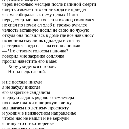
через несколько месяцев после папиной смерти
смерть означает что он никогда не приедет
я сама собиралась к нему целых 11 лет
перед смертью папа ослеп и вконец свихнулся
не спал по ночам ел хлеб и громко ругался
челюсть вставную носил не свою но чужую
откуда она появилась в доме где все навынос?
позвонила ему лишь однажды и спьяну
растерялся когда назвала его «папочка»
— Что с твоим голосом папочка?
говорил мне засранка соплячка
просил навестить его в мае:
— Хочу увидеться с тобой.
— Но ты ведь слепой.
и не поехала никуда
я не забуду никогда
его закрытые сандалеты
твердую ладонь рядового землемера
носовые платки в широкую клетку
мы шагаем по летнему проспекту
и уходим в неизвестном направленье
чтобы нас не нашли и не вернули
я пишу это стихотворенье
раскачиваясь на стуле