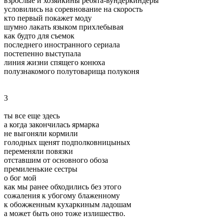
взрослые и хозяйкины ребята-вундеркиндеры
условились на соревнование на скорость
кто первый покажет моду
шумно лакать языком прихлебывая
как будто для съемок
последнего иностранного сериала
постепенно выступала
линия жизни спящего конюха
полузнакомого полутоварища полуконя
3
ты все еще здесь
а когда закончилась ярмарка
не выгоняли кормили
голодных щенят подполковницыных
переменяли повязки
отставшим от основного обоза
премиленькие сестры
о бог мой
как мы ранее обходились без этого
сожаления к убогому блаженному
к обожженным кухаркиным ладошам
а может быть оно тоже излишество.