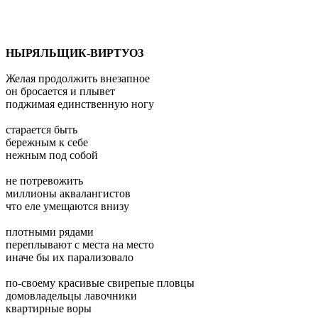
НЫРЯЛЬЩИК-ВИРТУОЗ
Желая продолжить внезапное
он бросается и плывет
поджимая единственную ногу
старается быть
бережным к себе
нежным под собой
не потревожить
миллионы аквалангистов
что еле умещаются внизу
плотными рядами
переплывают с места на место
иначе бы их парализовало
по-своему красивые свирепые пловцы
домовладельцы лавочники
квартирные воры