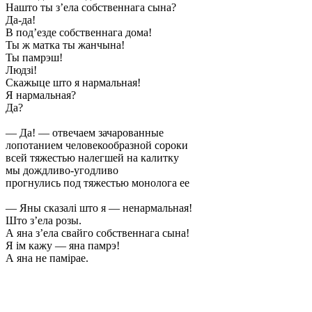
Нашто ты з’ела собственнага сына?
Да-да!
В под’езде собственнага дома!
Ты ж матка ты жанчына!
Ты памрэш!
Людзі!
Скажыце што я нармальная!
Я нармальная?
Да?
— Да! — отвечаем зачарованные
лопотанием человекообразной сороки
всей тяжестью налегшей на калитку
мы дождливо-угодливо
прогнулись под тяжестью монолога ее
— Яны сказалі што я — ненармальная!
Што з’ела розы.
А яна з’ела свайго собственнага сына!
Я ім кажу — яна памрэ!
А яна не памірае.