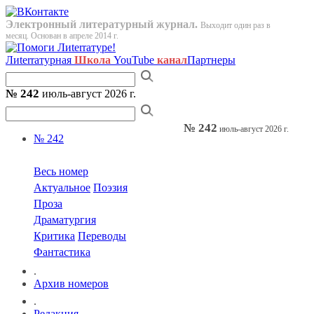
Электронный литературный журнал.
Выходит один раз в
месяц. Основан в апреле 2014 г.
Лиterraтурная
Школа
YouTube
канал
Партнеры
№ 242
июль-август 2026 г.
№ 242
июль-август 2026 г.
№ 242
Весь номер
Актуальное
Поэзия
Проза
Драматургия
Критика
Переводы
Фантастика
.
Архив номеров
.
Редакция