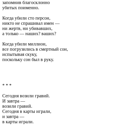
запомнив благосклонно
убитых поименно.
Когда убили сто персон,
никто не спрашивал имен —
ни жертв, ни убивавших,
а только — наших? ваших?
Когда убили миллион,
все погрузились в смертный сон,
испытывая скуку,
поскольку сон был в руку.
* * *
Сегодня возили гравий.
И завтра —
возили гравий.
Сегодня в карты играли,
и завтра —
в карты играли.