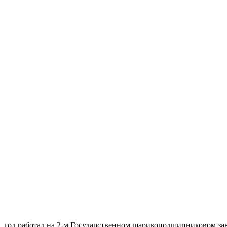
 год работал на 2-м Государственном шарикоподшипниковом заво