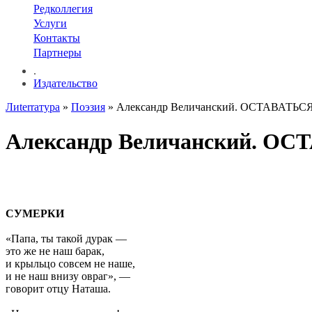
Редколлегия
Услуги
Контакты
Партнеры
.
Издательство
Лиterraтура
»
Поэзия
» Александр Величанский. ОСТАВАТЬ
Александр Величанский. О
СУМЕРКИ
«Папа, ты такой дурак —
это же не наш барак,
и крыльцо совсем не наше,
и не наш внизу овраг», —
говорит отцу Наташа.