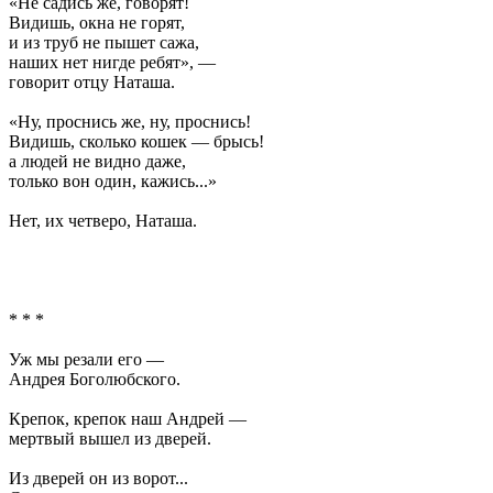
«Не садись же, говорят!
Видишь, окна не горят,
и из труб не пышет сажа,
наших нет нигде ребят», —
говорит отцу Наташа.
«Ну, проснись же, ну, проснись!
Видишь, сколько кошек — брысь!
а людей не видно даже,
только вон один, кажись...»
Нет, их четверо, Наташа.
* * *
Уж мы резали его —
Андрея Боголюбского.
Крепок, крепок наш Андрей —
мертвый вышел из дверей.
Из дверей он из ворот...