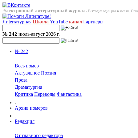
Электронный литературный журнал.
Выходит один раз в месяц. Осно
Лиterraтурная
Школа
YouTube
канал
Партнеры
№ 242
июль-август 2026 г.
№ 242
Весь номер
Актуальное
Поэзия
Проза
Драматургия
Критика
Переводы
Фантастика
.
Архив номеров
.
Редакция
От главного редактора