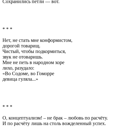
Сохранились петли — вот.
* * *
Нет, не стать мне конформистом,
дорогой товарищ.
Чистый, чтобы подкормиться,
звук не отоваришь.
Мне не петь в народном хоре
лихо, разудало:
«Во Содоме, во Гоморре
девица гуляла...»
* * *
О, концептуализм! – не брак – любовь по расчёту.
И по расчёту лишь на столь вожделенный успех.