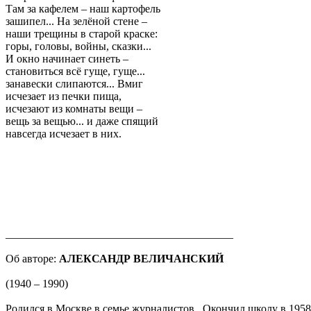
Там за кафелем – наш картофель
зашипел... На зелёной стене –
наши трещины в старой краске:
горы, головы, войны, сказки...
И окно начинает синеть –
становиться всё гуще, гуще...
занавески слипаются... Вмиг
исчезает из печки пища,
исчезают из комнаты вещи –
вещь за вещью... и даже спящий
навсегда исчезает в них.
_________________________________________
Об авторе:
АЛЕКСАНДР ВЕЛИЧАНСКИЙ
(1940 – 1990)
Родился в Москве в семье журналистов. Окончил школу в 1958,