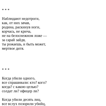
* * *
Наблюдают недотроги,
как, от них зачав,
родина, раскинув ноги,
корчась, не крича,
не на белоснежном ложе —
за сарай зайдя,
ты рожаешь, и быть может,
мертвое дитя.
* * *
Когда убили одного,
все спрашивали: кто? кого?
когда? с какою целью?
солдат ли? офицер ли?
Когда убили десять лиц,
все вслух позорили убийц,